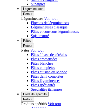
Vinaigres
Légumineuses
Retour
Légumineuses
Voir tout
Flocons de légumineuses
Légumineuses classique
Pâtes et couscous légumineuses
Soja texturé
Pâtes
Retour
Pâtes
Voir tout
Pâtes à base de céréales
Pâtes aromatisées
Pâtes blanches
Pâtes complètes
Pâtes cuisine du Monde
Pâtes demi complètes
Pâtes légumineuses
Pâtes spécialités
Spécialités italiennes
Produits apéritifs
Retour
Produits apéritifs
Voir tout