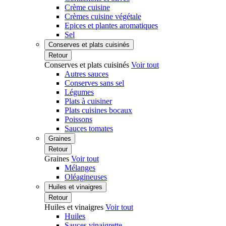
Crème cuisine
Crèmes cuisine végétale
Epices et plantes aromatiques
Sel
Conserves et plats cuisinés
Retour
Conserves et plats cuisinés
Voir tout
Autres sauces
Conserves sans sel
Légumes
Plats à cuisiner
Plats cuisines bocaux
Poissons
Sauces tomates
Graines
Retour
Graines
Voir tout
Mélanges
Oléagineuses
Huiles et vinaigres
Retour
Huiles et vinaigres
Voir tout
Huiles
Sauces vinaigrette