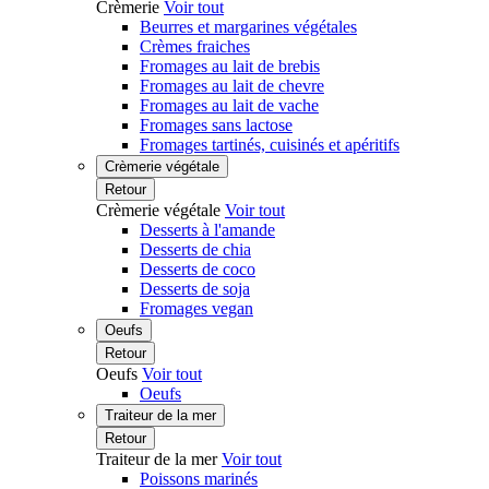
Crèmerie
Voir tout
Beurres et margarines végétales
Crèmes fraiches
Fromages au lait de brebis
Fromages au lait de chevre
Fromages au lait de vache
Fromages sans lactose
Fromages tartinés, cuisinés et apéritifs
Crèmerie végétale
Retour
Crèmerie végétale
Voir tout
Desserts à l'amande
Desserts de chia
Desserts de coco
Desserts de soja
Fromages vegan
Oeufs
Retour
Oeufs
Voir tout
Oeufs
Traiteur de la mer
Retour
Traiteur de la mer
Voir tout
Poissons marinés