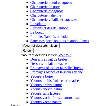
Charcuterie boeuf et agneau
Charcuterie de porc
Charcuterie espagnole
Charcuterie italienne
Charcuterie volaille et saucisses
La volaille
Lardons et dés de jambon
Le boeuf
Produits élaborés de volaille
Saucisses porc, boudins et andouillettes
Yaourt et desserts laitiers
Retour
Yaourt et desserts laitiers
Voir tout
Desserts au lait de brebis
Desserts au lait de vache
Fromages blancs et faisselles brebis
Fromages blancs et faisselles vache
Yaourts à boire
Yaourts brebis fruits et aromatisés
Yaourts brebis nature
Yaourts chevre nature
Yaourts sans lactose
Yaourts vache fruits et aromatisés
Yaourts vache nature