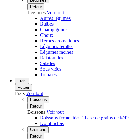
Légumes
Retour
Légumes
Voir tout
Autres légumes
Bulbes
Champignons
Choux
Herbes aromatiques
Légumes feuilles
Légumes racines
Ratatouilles
Salades
Sous vides
Tomates
Frais
Retour
Frais
Voir tout
Boissons
Retour
Boissons
Voir tout
Boissons fermentées à base de grains de kéfir
Kombuchas
Crèmerie
Retour