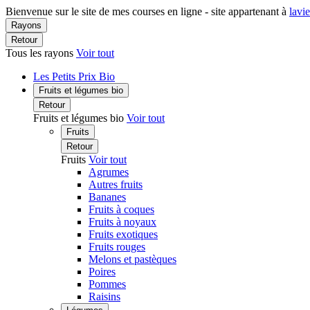
Bienvenue sur le site de mes courses en ligne - site appartenant à
lavi
Rayons
Retour
Tous les rayons
Voir tout
Les Petits Prix Bio
Fruits et légumes bio
Retour
Fruits et légumes bio
Voir tout
Fruits
Retour
Fruits
Voir tout
Agrumes
Autres fruits
Bananes
Fruits à coques
Fruits à noyaux
Fruits exotiques
Fruits rouges
Melons et pastèques
Poires
Pommes
Raisins