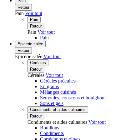
Pain
Retour
Pain
Voir tout
Pain
Retour
Pain
Voir tout
Pain
Epicerie salée
Retour
Epicerie salée
Voir tout
Céréales
Retour
Céréales
Voir tout
Céréales précuites
En grains
Mélanges cuisinés
Semoules, couscous et boulghour
Sons et gels
Condiments et aides culinaires
Retour
Condiments et aides culinaires
Voir tout
Bouillons
Condiments
Cornichons et olives