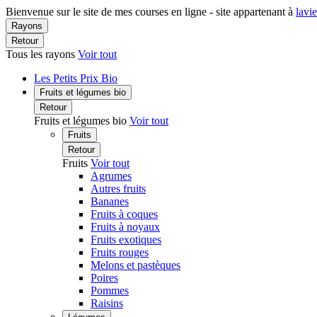
Bienvenue sur le site de mes courses en ligne - site appartenant à
lavi
Rayons
Retour
Tous les rayons
Voir tout
Les Petits Prix Bio
Fruits et légumes bio
Retour
Fruits et légumes bio
Voir tout
Fruits
Retour
Fruits
Voir tout
Agrumes
Autres fruits
Bananes
Fruits à coques
Fruits à noyaux
Fruits exotiques
Fruits rouges
Melons et pastèques
Poires
Pommes
Raisins