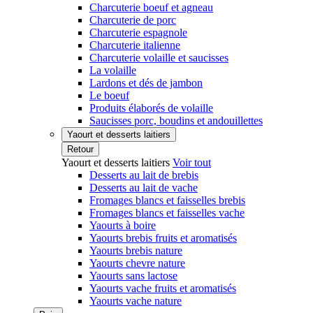
Charcuterie boeuf et agneau
Charcuterie de porc
Charcuterie espagnole
Charcuterie italienne
Charcuterie volaille et saucisses
La volaille
Lardons et dés de jambon
Le boeuf
Produits élaborés de volaille
Saucisses porc, boudins et andouillettes
Yaourt et desserts laitiers
Retour
Yaourt et desserts laitiers
Voir tout
Desserts au lait de brebis
Desserts au lait de vache
Fromages blancs et faisselles brebis
Fromages blancs et faisselles vache
Yaourts à boire
Yaourts brebis fruits et aromatisés
Yaourts brebis nature
Yaourts chevre nature
Yaourts sans lactose
Yaourts vache fruits et aromatisés
Yaourts vache nature