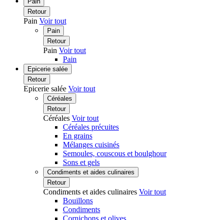
Pain
Retour
Pain
Voir tout
Pain
Retour
Pain
Voir tout
Pain
Epicerie salée
Retour
Epicerie salée
Voir tout
Céréales
Retour
Céréales
Voir tout
Céréales précuites
En grains
Mélanges cuisinés
Semoules, couscous et boulghour
Sons et gels
Condiments et aides culinaires
Retour
Condiments et aides culinaires
Voir tout
Bouillons
Condiments
Cornichons et olives