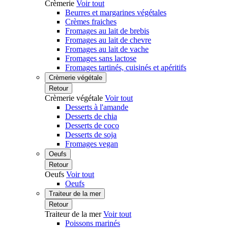
Crèmerie
Voir tout
Beurres et margarines végétales
Crèmes fraiches
Fromages au lait de brebis
Fromages au lait de chevre
Fromages au lait de vache
Fromages sans lactose
Fromages tartinés, cuisinés et apéritifs
Crèmerie végétale
Retour
Crèmerie végétale
Voir tout
Desserts à l'amande
Desserts de chia
Desserts de coco
Desserts de soja
Fromages vegan
Oeufs
Retour
Oeufs
Voir tout
Oeufs
Traiteur de la mer
Retour
Traiteur de la mer
Voir tout
Poissons marinés