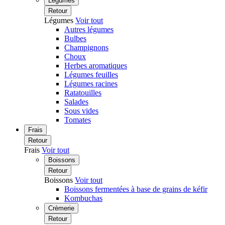
Légumes
Retour
Légumes
Voir tout
Autres légumes
Bulbes
Champignons
Choux
Herbes aromatiques
Légumes feuilles
Légumes racines
Ratatouilles
Salades
Sous vides
Tomates
Frais
Retour
Frais
Voir tout
Boissons
Retour
Boissons
Voir tout
Boissons fermentées à base de grains de kéfir
Kombuchas
Crèmerie
Retour