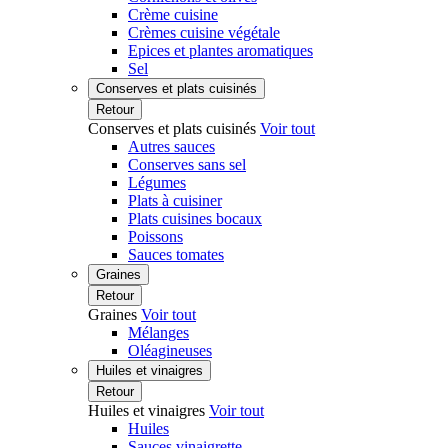
Crème cuisine
Crèmes cuisine végétale
Epices et plantes aromatiques
Sel
Conserves et plats cuisinés
Retour
Conserves et plats cuisinés
Voir tout
Autres sauces
Conserves sans sel
Légumes
Plats à cuisiner
Plats cuisines bocaux
Poissons
Sauces tomates
Graines
Retour
Graines
Voir tout
Mélanges
Oléagineuses
Huiles et vinaigres
Retour
Huiles et vinaigres
Voir tout
Huiles
Sauces vinaigrette