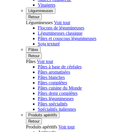
Vinaigres
Légumineuses
Retour
Légumineuses
Voir tout
Flocons de légumineuses
Légumineuses classique
Pâtes et couscous légumineuses
Soja texturé
Pâtes
Retour
Pâtes
Voir tout
Pâtes à base de céréales
Pâtes aromatisées
Pâtes blanches
Pâtes complètes
Pâtes cuisine du Monde
Pâtes demi complètes
Pâtes légumineuses
Pâtes spécialités
Spécialités italiennes
Produits apéritifs
Retour
Produits apéritifs
Voir tout