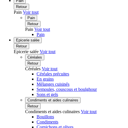
Pain
Retour
Pain
Voir tout
Pain
Retour
Pain
Voir tout
Pain
Epicerie salée
Retour
Epicerie salée
Voir tout
Céréales
Retour
Céréales
Voir tout
Céréales précuites
En grains
Mélanges cuisinés
Semoules, couscous et boulghour
Sons et gels
Condiments et aides culinaires
Retour
Condiments et aides culinaires
Voir tout
Bouillons
Condiments
Cornichons et olives