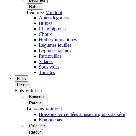
Légumes
Retour
Légumes
Voir tout
Autres légumes
Bulbes
Champignons
Choux
Herbes aromatiques
Légumes feuilles
Légumes racines
Ratatouilles
Salades
Sous vides
Tomates
Frais
Retour
Frais
Voir tout
Boissons
Retour
Boissons
Voir tout
Boissons fermentées à base de grains de kéfir
Kombuchas
Crèmerie
Retour