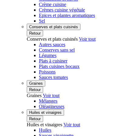
Crème cuisine
Crèmes cuisine végétale
Epices et plantes aromatiques
Sel
Conserves et plats cuisinés
Retour
Conserves et plats cuisinés
Voir tout
Autres sauces
Conserves sans sel
Légumes
Plats à cuisiner
Plats cuisines bocaux
Poissons
Sauces tomates
Graines
Retour
Graines
Voir tout
Mélanges
Oléagineuses
Huiles et vinaigres
Retour
Huiles et vinaigres
Voir tout
Huiles
Sauces vinaigrette