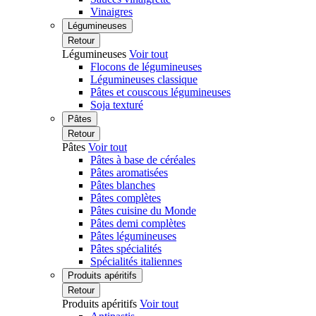
Vinaigres
Légumineuses
Retour
Légumineuses
Voir tout
Flocons de légumineuses
Légumineuses classique
Pâtes et couscous légumineuses
Soja texturé
Pâtes
Retour
Pâtes
Voir tout
Pâtes à base de céréales
Pâtes aromatisées
Pâtes blanches
Pâtes complètes
Pâtes cuisine du Monde
Pâtes demi complètes
Pâtes légumineuses
Pâtes spécialités
Spécialités italiennes
Produits apéritifs
Retour
Produits apéritifs
Voir tout