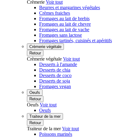
Crèmerie
Voir tout
Beurres et margarines végétales
Crèmes fraiches
Fromages au lait de brebis
Fromages au lait de chevre
Fromages au lait de vache
Fromages sans lactose
Fromages tartinés, cuisinés et apéritifs
Crèmerie végétale
Retour
Crèmerie végétale
Voir tout
Desserts à l'amande
Desserts de chia
Desserts de coco
Desserts de soja
Fromages vegan
Oeufs
Retour
Oeufs
Voir tout
Oeufs
Traiteur de la mer
Retour
Traiteur de la mer
Voir tout
Poissons marinés