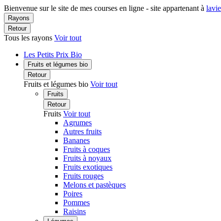
Bienvenue sur le site de mes courses en ligne - site appartenant à
lavi
Rayons
Retour
Tous les rayons
Voir tout
Les Petits Prix Bio
Fruits et légumes bio
Retour
Fruits et légumes bio
Voir tout
Fruits
Retour
Fruits
Voir tout
Agrumes
Autres fruits
Bananes
Fruits à coques
Fruits à noyaux
Fruits exotiques
Fruits rouges
Melons et pastèques
Poires
Pommes
Raisins