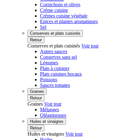
Cornichons et olives
Crème cuisine
Crèmes cuisine végétale
Epices et plantes aromatiques
Sel
Conserves et plats cuisinés
Retour
Conserves et plats cuisinés
Voir tout
Autres sauces
Conserves sans sel
Légumes
Plats à cuisiner
Plats cuisines bocaux
Poissons
Sauces tomates
Graines
Retour
Graines
Voir tout
Mélanges
Oléagineuses
Huiles et vinaigres
Retour
Huiles et vinaigres
Voir tout
Huiles