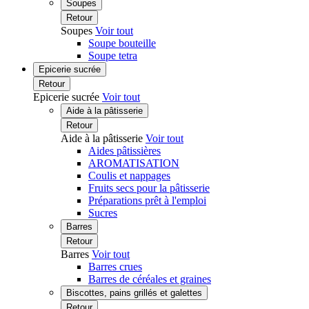
Soupes
Retour
Soupes
Voir tout
Soupe bouteille
Soupe tetra
Epicerie sucrée
Retour
Epicerie sucrée
Voir tout
Aide à la pâtisserie
Retour
Aide à la pâtisserie
Voir tout
Aides pâtissières
AROMATISATION
Coulis et nappages
Fruits secs pour la pâtisserie
Préparations prêt à l'emploi
Sucres
Barres
Retour
Barres
Voir tout
Barres crues
Barres de céréales et graines
Biscottes, pains grillés et galettes
Retour