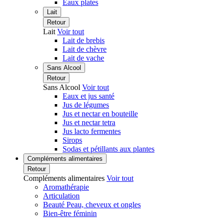
Eaux plates
Lait
Retour
Lait
Voir tout
Lait de brebis
Lait de chèvre
Lait de vache
Sans Alcool
Retour
Sans Alcool
Voir tout
Eaux et jus santé
Jus de légumes
Jus et nectar en bouteille
Jus et nectar tetra
Jus lacto fermentes
Sirops
Sodas et pétillants aux plantes
Compléments alimentaires
Retour
Compléments alimentaires
Voir tout
Aromathérapie
Articulation
Beauté Peau, cheveux et ongles
Bien-être féminin