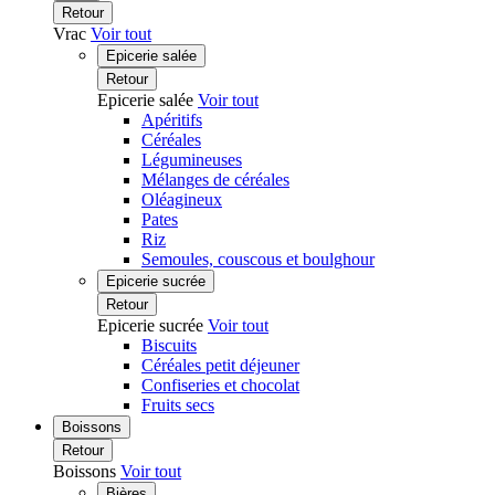
Retour
Vrac
Voir tout
Epicerie salée
Retour
Epicerie salée
Voir tout
Apéritifs
Céréales
Légumineuses
Mélanges de céréales
Oléagineux
Pates
Riz
Semoules, couscous et boulghour
Epicerie sucrée
Retour
Epicerie sucrée
Voir tout
Biscuits
Céréales petit déjeuner
Confiseries et chocolat
Fruits secs
Boissons
Retour
Boissons
Voir tout
Bières