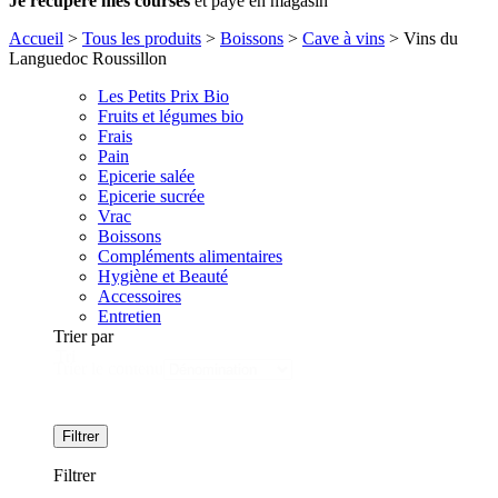
Je récupère mes courses
et paye en magasin
Accueil
>
Tous les produits
>
Boissons
>
Cave à vins
>
Vins du
Languedoc Roussillon
Les Petits Prix Bio
Fruits et légumes bio
Frais
Pain
Epicerie salée
Epicerie sucrée
Vrac
Boissons
Compléments alimentaires
Hygiène et Beauté
Accessoires
Entretien
Trier par
Tri
Trier le contenu
Filtrer
Filtrer