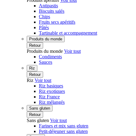
Produits apéritifs
Voir tout
Antipastis
Biscuits salés
Chips
Fruits secs apéritifs
Pâtés
Tartinable et accompagnement
Produits du monde
Retour
Produits du monde
Voir tout
Condiments
Sauces
Riz
Retour
Riz
Voir tout
Riz basiques
Riz exotiques
Riz France
Riz mélangés
Sans gluten
Retour
Sans gluten
Voir tout
Farines et mix sans gluten
Petit-déjeuner sans gluten