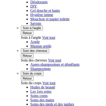
Déodorants
DIY
Gel douche et bains
Hygiène intime
Mouchoir et papier toilette
Savons
Soin à l'argile
Retour
Soin à l'argile
Voir tout
Argile
Masque argile
Soin des cheveux
Retour
Soin des cheveux
Voir tout
Apres-shampooings et démêlants
Shampooings
Soin du corps
Retour
Soin du corps
Voir tout
Huiles de beauté
Les 1ers soins
Soins corps
Soins des mains
Soins des pieds et des jambes