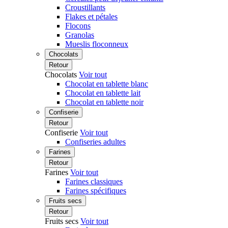
Croustillants
Flakes et pétales
Flocons
Granolas
Mueslis floconneux
Chocolats
Retour
Chocolats
Voir tout
Chocolat en tablette blanc
Chocolat en tablette lait
Chocolat en tablette noir
Confiserie
Retour
Confiserie
Voir tout
Confiseries adultes
Farines
Retour
Farines
Voir tout
Farines classiques
Farines spécifiques
Fruits secs
Retour
Fruits secs
Voir tout