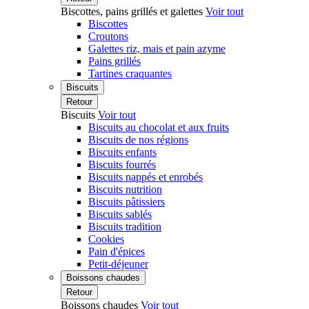
Biscottes, pains grillés et galettes
Voir tout
Biscottes
Croutons
Galettes riz, mais et pain azyme
Pains grillés
Tartines craquantes
Biscuits
Retour
Biscuits
Voir tout
Biscuits au chocolat et aux fruits
Biscuits de nos régions
Biscuits enfants
Biscuits fourrés
Biscuits nappés et enrobés
Biscuits nutrition
Biscuits pâtissiers
Biscuits sablés
Biscuits tradition
Cookies
Pain d'épices
Petit-déjeuner
Boissons chaudes
Retour
Boissons chaudes
Voir tout