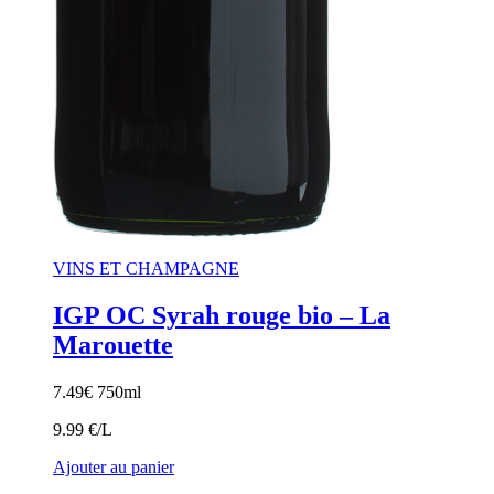
VINS ET CHAMPAGNE
IGP OC Syrah rouge bio – La
Marouette
7.49
€
750ml
9.99 €/L
Ajouter au panier