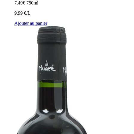
7.49
€
750ml
9.99 €/L
Ajouter au panier