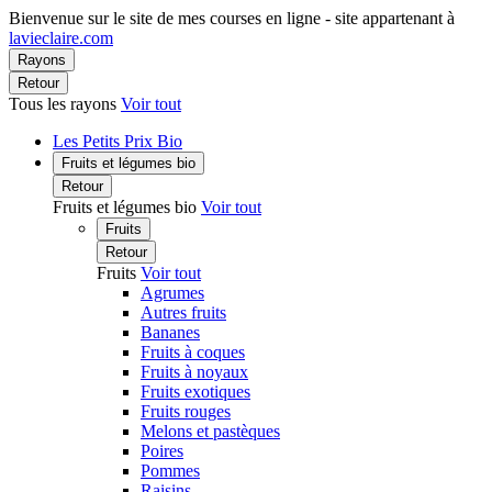
Bienvenue sur le site de mes courses en ligne - site appartenant à
lavieclaire.com
Rayons
Retour
Tous les rayons
Voir tout
Les Petits Prix Bio
Fruits et légumes bio
Retour
Fruits et légumes bio
Voir tout
Fruits
Retour
Fruits
Voir tout
Agrumes
Autres fruits
Bananes
Fruits à coques
Fruits à noyaux
Fruits exotiques
Fruits rouges
Melons et pastèques
Poires
Pommes
Raisins