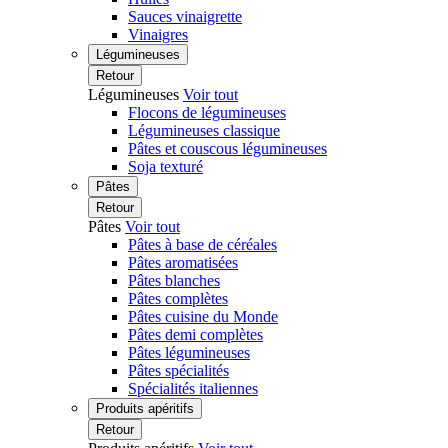
Sauces vinaigrette
Vinaigres
Légumineuses
Retour
Légumineuses
Voir tout
Flocons de légumineuses
Légumineuses classique
Pâtes et couscous légumineuses
Soja texturé
Pâtes
Retour
Pâtes
Voir tout
Pâtes à base de céréales
Pâtes aromatisées
Pâtes blanches
Pâtes complètes
Pâtes cuisine du Monde
Pâtes demi complètes
Pâtes légumineuses
Pâtes spécialités
Spécialités italiennes
Produits apéritifs
Retour