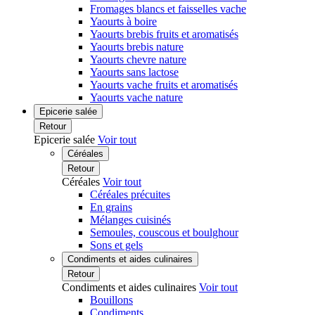
Fromages blancs et faisselles vache
Yaourts à boire
Yaourts brebis fruits et aromatisés
Yaourts brebis nature
Yaourts chevre nature
Yaourts sans lactose
Yaourts vache fruits et aromatisés
Yaourts vache nature
Epicerie salée
Retour
Epicerie salée
Voir tout
Céréales
Retour
Céréales
Voir tout
Céréales précuites
En grains
Mélanges cuisinés
Semoules, couscous et boulghour
Sons et gels
Condiments et aides culinaires
Retour
Condiments et aides culinaires
Voir tout
Bouillons
Condiments