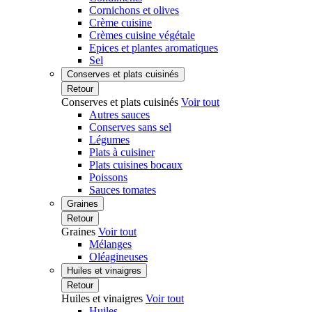
Cornichons et olives
Crème cuisine
Crèmes cuisine végétale
Epices et plantes aromatiques
Sel
Conserves et plats cuisinés
Retour
Conserves et plats cuisinés
Voir tout
Autres sauces
Conserves sans sel
Légumes
Plats à cuisiner
Plats cuisines bocaux
Poissons
Sauces tomates
Graines
Retour
Graines
Voir tout
Mélanges
Oléagineuses
Huiles et vinaigres
Retour
Huiles et vinaigres
Voir tout
Huiles