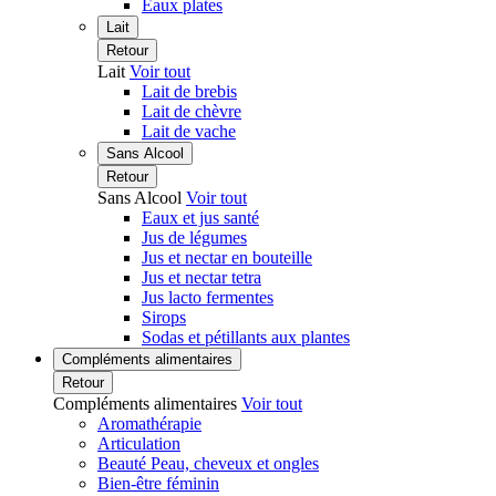
Eaux plates
Lait
Retour
Lait
Voir tout
Lait de brebis
Lait de chèvre
Lait de vache
Sans Alcool
Retour
Sans Alcool
Voir tout
Eaux et jus santé
Jus de légumes
Jus et nectar en bouteille
Jus et nectar tetra
Jus lacto fermentes
Sirops
Sodas et pétillants aux plantes
Compléments alimentaires
Retour
Compléments alimentaires
Voir tout
Aromathérapie
Articulation
Beauté Peau, cheveux et ongles
Bien-être féminin