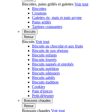
Biscottes, pains grillés et galettes
Voir tout
Biscottes
Croutons
Galettes riz, mais et pain azyme
Pains grillés
Tartines craquantes
Biscuits
Retour
Biscuits
Voir tout
Biscuits au chocolat et aux fruits
Biscuits de nos régions
Biscuits enfants
Biscuits fourrés
Biscuits nappés et enrobés
Biscuits nutrition
Biscuits pâtissiers
Biscuits sablés
Biscuits tradition
Cookies
Pain d'épices
Petit-déjeuner
Boissons chaudes
Retour
Boissons chaudes
Voir tout