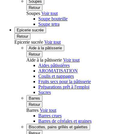
Soupes
Retour
Soupes
Voir tout
Soupe bouteille
Soupe tetra
Epicerie sucrée
Retour
Epicerie sucrée
Voir tout
Aide à la pâtisserie
Retour
Aide à la pâtisserie
Voir tout
Aides pâtissières
AROMATISATION
Coulis et nappages
Fruits secs pour la pâtisserie
Préparations prêt à l'emploi
Sucres
Barres
Retour
Barres
Voir tout
Barres crues
Barres de céréales et graines
Biscottes, pains grillés et galettes
Retour