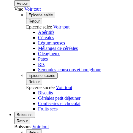
Retour
Vrac
Voir tout
Epicerie salée
Retour
Epicerie salée
Voir tout
Apéritifs
Céréales
Légumineuses
Mélanges de céréales
Oléagineux
Pates
Riz
Semoules, couscous et boulghour
Epicerie sucrée
Retour
Epicerie sucrée
Voir tout
Biscuits
Céréales petit déjeuner
Confiseries et chocolat
Fruits secs
Boissons
Retour
Boissons
Voir tout
Bières