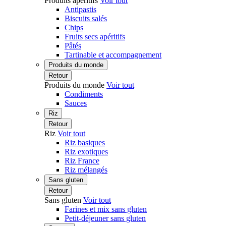
Produits apéritifs
Voir tout
Antipastis
Biscuits salés
Chips
Fruits secs apéritifs
Pâtés
Tartinable et accompagnement
Produits du monde
Retour
Produits du monde
Voir tout
Condiments
Sauces
Riz
Retour
Riz
Voir tout
Riz basiques
Riz exotiques
Riz France
Riz mélangés
Sans gluten
Retour
Sans gluten
Voir tout
Farines et mix sans gluten
Petit-déjeuner sans gluten