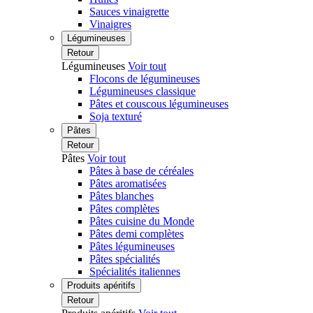
Sauces vinaigrette
Vinaigres
Légumineuses
Retour
Légumineuses
Voir tout
Flocons de légumineuses
Légumineuses classique
Pâtes et couscous légumineuses
Soja texturé
Pâtes
Retour
Pâtes
Voir tout
Pâtes à base de céréales
Pâtes aromatisées
Pâtes blanches
Pâtes complètes
Pâtes cuisine du Monde
Pâtes demi complètes
Pâtes légumineuses
Pâtes spécialités
Spécialités italiennes
Produits apéritifs
Retour