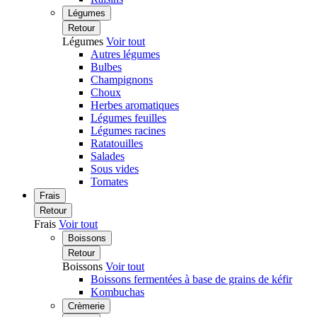
Légumes
Retour
Légumes
Voir tout
Autres légumes
Bulbes
Champignons
Choux
Herbes aromatiques
Légumes feuilles
Légumes racines
Ratatouilles
Salades
Sous vides
Tomates
Frais
Retour
Frais
Voir tout
Boissons
Retour
Boissons
Voir tout
Boissons fermentées à base de grains de kéfir
Kombuchas
Crèmerie