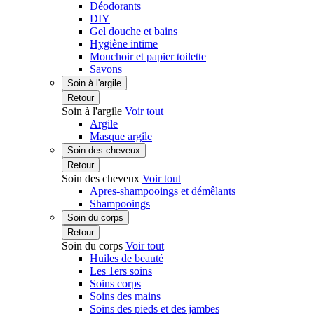
Déodorants
DIY
Gel douche et bains
Hygiène intime
Mouchoir et papier toilette
Savons
Soin à l'argile
Retour
Soin à l'argile
Voir tout
Argile
Masque argile
Soin des cheveux
Retour
Soin des cheveux
Voir tout
Apres-shampooings et démêlants
Shampooings
Soin du corps
Retour
Soin du corps
Voir tout
Huiles de beauté
Les 1ers soins
Soins corps
Soins des mains
Soins des pieds et des jambes