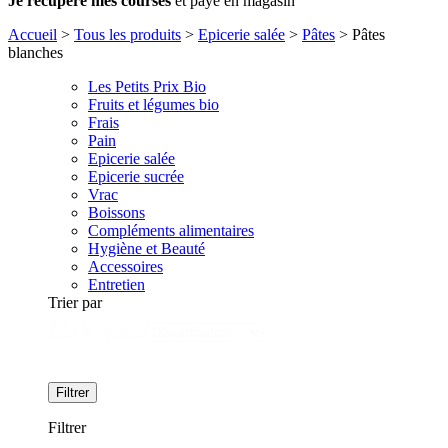
Je récupère mes courses
et paye en magasin
Accueil
>
Tous les produits
>
Epicerie salée
>
Pâtes
>
Pâtes
blanches
Les Petits Prix Bio
Fruits et légumes bio
Frais
Pain
Epicerie salée
Epicerie sucrée
Vrac
Boissons
Compléments alimentaires
Hygiène et Beauté
Accessoires
Entretien
Trier par
Tri
Trier le contenu
Filtrer
Filtrer