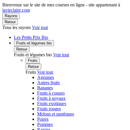
Bienvenue sur le site de mes courses en ligne - site appartenant à
lavieclaire.com
Rayons
Retour
Tous les rayons
Voir tout
Les Petits Prix Bio
Fruits et légumes bio
Retour
Fruits et légumes bio
Voir tout
Fruits
Retour
Fruits
Voir tout
Agrumes
Autres fruits
Bananes
Fruits à coques
Fruits à noyaux
Fruits exotiques
Fruits rouges
Melons et pastèques
Poires
Pommes
Raisins