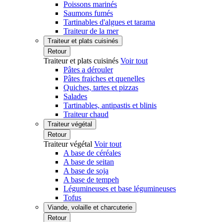
Poissons marinés
Saumons fumés
Tartinables d'algues et tarama
Traiteur de la mer
Traiteur et plats cuisinés
Retour
Traiteur et plats cuisinés
Voir tout
Pâtes a dérouler
Pâtes fraiches et quenelles
Quiches, tartes et pizzas
Salades
Tartinables, antipastis et blinis
Traiteur chaud
Traiteur végétal
Retour
Traiteur végétal
Voir tout
A base de céréales
A base de seitan
A base de soja
A base de tempeh
Légumineuses et base légumineuses
Tofus
Viande, volaille et charcuterie
Retour