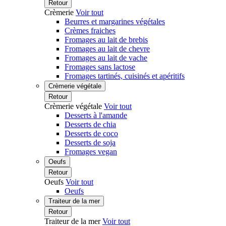
Retour
Crèmerie
Voir tout
Beurres et margarines végétales
Crèmes fraiches
Fromages au lait de brebis
Fromages au lait de chevre
Fromages au lait de vache
Fromages sans lactose
Fromages tartinés, cuisinés et apéritifs
Crèmerie végétale
Retour
Crèmerie végétale
Voir tout
Desserts à l'amande
Desserts de chia
Desserts de coco
Desserts de soja
Fromages vegan
Oeufs
Retour
Oeufs
Voir tout
Oeufs
Traiteur de la mer
Retour
Traiteur de la mer
Voir tout