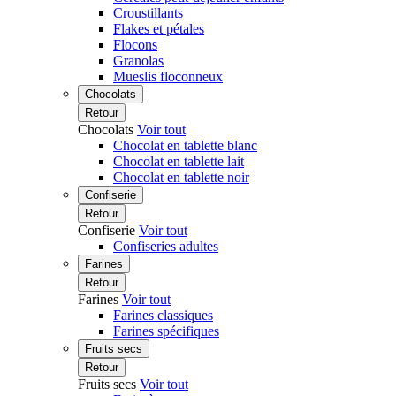
Croustillants
Flakes et pétales
Flocons
Granolas
Mueslis floconneux
Chocolats
Retour
Chocolats
Voir tout
Chocolat en tablette blanc
Chocolat en tablette lait
Chocolat en tablette noir
Confiserie
Retour
Confiserie
Voir tout
Confiseries adultes
Farines
Retour
Farines
Voir tout
Farines classiques
Farines spécifiques
Fruits secs
Retour
Fruits secs
Voir tout