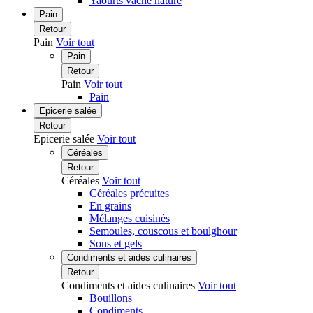
Yaourts vache nature
Pain
Retour
Pain
Voir tout
Pain
Retour
Pain
Voir tout
Pain
Epicerie salée
Retour
Epicerie salée
Voir tout
Céréales
Retour
Céréales
Voir tout
Céréales précuites
En grains
Mélanges cuisinés
Semoules, couscous et boulghour
Sons et gels
Condiments et aides culinaires
Retour
Condiments et aides culinaires
Voir tout
Bouillons
Condiments