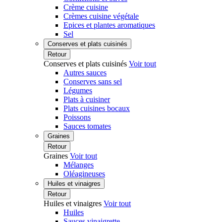
Crème cuisine
Crèmes cuisine végétale
Epices et plantes aromatiques
Sel
Conserves et plats cuisinés
Retour
Conserves et plats cuisinés
Voir tout
Autres sauces
Conserves sans sel
Légumes
Plats à cuisiner
Plats cuisines bocaux
Poissons
Sauces tomates
Graines
Retour
Graines
Voir tout
Mélanges
Oléagineuses
Huiles et vinaigres
Retour
Huiles et vinaigres
Voir tout
Huiles
Sauces vinaigrette