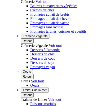
Crèmerie
Voir tout
Beurres et margarines végétales
Crèmes fraiches
Fromages au lait de brebis
Fromages au lait de chevre
Fromages au lait de vache
Fromages sans lactose
Fromages tartinés, cuisinés et apéritifs
Crèmerie végétale
Retour
Crèmerie végétale
Voir tout
Desserts à l'amande
Desserts de chia
Desserts de coco
Desserts de soja
Fromages vegan
Oeufs
Retour
Oeufs
Voir tout
Oeufs
Traiteur de la mer
Retour
Traiteur de la mer
Voir tout
Poissons marinés