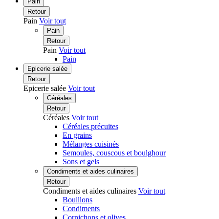
Pain
Retour
Pain
Voir tout
Pain
Retour
Pain
Voir tout
Pain
Epicerie salée
Retour
Epicerie salée
Voir tout
Céréales
Retour
Céréales
Voir tout
Céréales précuites
En grains
Mélanges cuisinés
Semoules, couscous et boulghour
Sons et gels
Condiments et aides culinaires
Retour
Condiments et aides culinaires
Voir tout
Bouillons
Condiments
Cornichons et olives