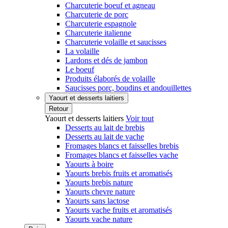
Charcuterie boeuf et agneau
Charcuterie de porc
Charcuterie espagnole
Charcuterie italienne
Charcuterie volaille et saucisses
La volaille
Lardons et dés de jambon
Le boeuf
Produits élaborés de volaille
Saucisses porc, boudins et andouillettes
Yaourt et desserts laitiers
Retour
Yaourt et desserts laitiers
Voir tout
Desserts au lait de brebis
Desserts au lait de vache
Fromages blancs et faisselles brebis
Fromages blancs et faisselles vache
Yaourts à boire
Yaourts brebis fruits et aromatisés
Yaourts brebis nature
Yaourts chevre nature
Yaourts sans lactose
Yaourts vache fruits et aromatisés
Yaourts vache nature