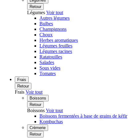
Légumes
Retour
Légumes
Voir tout
Autres légumes
Bulbes
Champignons
Choux
Herbes aromatiques
Légumes feuilles
Légumes racines
Ratatouilles
Salades
Sous vides
Tomates
Frais
Retour
Frais
Voir tout
Boissons
Retour
Boissons
Voir tout
Boissons fermentées à base de grains de kéfir
Kombuchas
Crèmerie
Retour