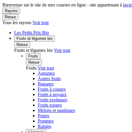
Bienvenue sur le site de mes courses en ligne - site appartenant à
lavi
Rayons
Retour
Tous les rayons
Voir tout
Les Petits Prix Bio
Fruits et légumes bio
Retour
Fruits et légumes bio
Voir tout
Fruits
Retour
Fruits
Voir tout
Agrumes
Autres fruits
Bananes
Fruits à coques
Fruits à noyaux
Fruits exotiques
Fruits rouges
Melons et pastèques
Poires
Pommes
Raisins