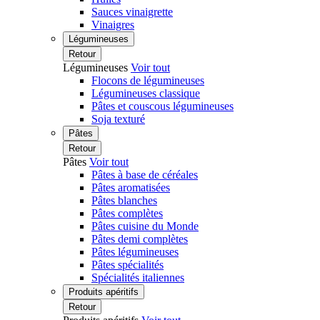
Sauces vinaigrette
Vinaigres
Légumineuses
Retour
Légumineuses
Voir tout
Flocons de légumineuses
Légumineuses classique
Pâtes et couscous légumineuses
Soja texturé
Pâtes
Retour
Pâtes
Voir tout
Pâtes à base de céréales
Pâtes aromatisées
Pâtes blanches
Pâtes complètes
Pâtes cuisine du Monde
Pâtes demi complètes
Pâtes légumineuses
Pâtes spécialités
Spécialités italiennes
Produits apéritifs
Retour