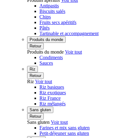
Produits apéritifs
Voir tout
Antipastis
Biscuits salés
Chips
Fruits secs apéritifs
Pâtés
Tartinable et accompagnement
Produits du monde
Retour
Produits du monde
Voir tout
Condiments
Sauces
Riz
Retour
Riz
Voir tout
Riz basiques
Riz exotiques
Riz France
Riz mélangés
Sans gluten
Retour
Sans gluten
Voir tout
Farines et mix sans gluten
Petit-déjeuner sans gluten