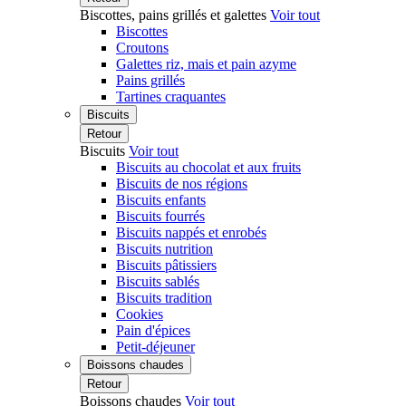
Biscottes, pains grillés et galettes
Voir tout
Biscottes
Croutons
Galettes riz, mais et pain azyme
Pains grillés
Tartines craquantes
Biscuits
Retour
Biscuits
Voir tout
Biscuits au chocolat et aux fruits
Biscuits de nos régions
Biscuits enfants
Biscuits fourrés
Biscuits nappés et enrobés
Biscuits nutrition
Biscuits pâtissiers
Biscuits sablés
Biscuits tradition
Cookies
Pain d'épices
Petit-déjeuner
Boissons chaudes
Retour
Boissons chaudes
Voir tout