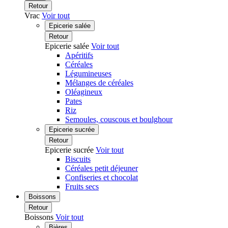
Retour
Vrac
Voir tout
Epicerie salée
Retour
Epicerie salée
Voir tout
Apéritifs
Céréales
Légumineuses
Mélanges de céréales
Oléagineux
Pates
Riz
Semoules, couscous et boulghour
Epicerie sucrée
Retour
Epicerie sucrée
Voir tout
Biscuits
Céréales petit déjeuner
Confiseries et chocolat
Fruits secs
Boissons
Retour
Boissons
Voir tout
Bières