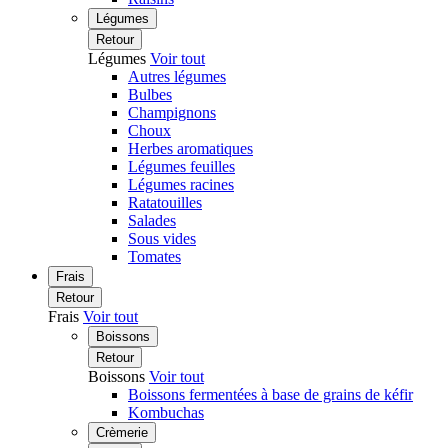
Légumes
Retour
Légumes
Voir tout
Autres légumes
Bulbes
Champignons
Choux
Herbes aromatiques
Légumes feuilles
Légumes racines
Ratatouilles
Salades
Sous vides
Tomates
Frais
Retour
Frais
Voir tout
Boissons
Retour
Boissons
Voir tout
Boissons fermentées à base de grains de kéfir
Kombuchas
Crèmerie