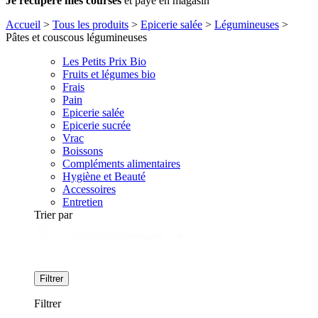
Je récupère mes courses
et paye en magasin
Accueil
>
Tous les produits
>
Epicerie salée
>
Légumineuses
>
Pâtes et couscous légumineuses
Les Petits Prix Bio
Fruits et légumes bio
Frais
Pain
Epicerie salée
Epicerie sucrée
Vrac
Boissons
Compléments alimentaires
Hygiène et Beauté
Accessoires
Entretien
Trier par
Tri
Trier le contenu
Filtrer
Filtrer