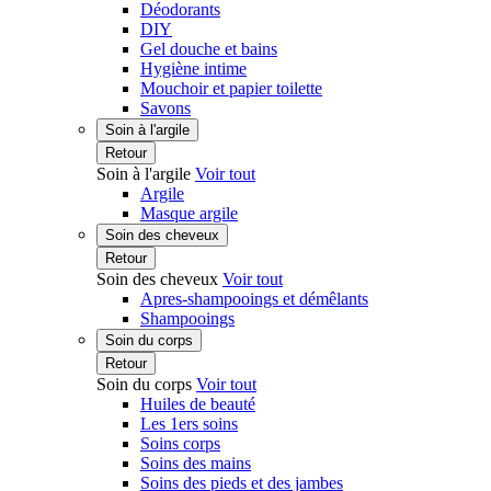
Déodorants
DIY
Gel douche et bains
Hygiène intime
Mouchoir et papier toilette
Savons
Soin à l'argile
Retour
Soin à l'argile
Voir tout
Argile
Masque argile
Soin des cheveux
Retour
Soin des cheveux
Voir tout
Apres-shampooings et démêlants
Shampooings
Soin du corps
Retour
Soin du corps
Voir tout
Huiles de beauté
Les 1ers soins
Soins corps
Soins des mains
Soins des pieds et des jambes