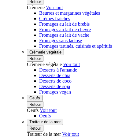
Retour
Crèmerie
Voir tout
Beurres et margarines végétales
Crèmes fraiches
Fromages au lait de brebis
Fromages au lait de chevre
Fromages au lait de vache
Fromages sans lactose
Fromages tartinés, cuisinés et apéritifs
Crèmerie végétale
Retour
Crèmerie végétale
Voir tout
Desserts à l'amande
Desserts de chia
Desserts de coco
Desserts de soja
Fromages vegan
Oeufs
Retour
Oeufs
Voir tout
Oeufs
Traiteur de la mer
Retour
Traiteur de la mer
Voir tout