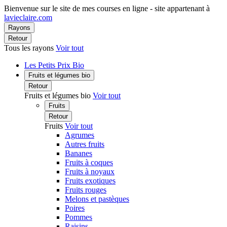
Bienvenue sur le site de mes courses en ligne - site appartenant à
lavieclaire.com
Rayons
Retour
Tous les rayons
Voir tout
Les Petits Prix Bio
Fruits et légumes bio
Retour
Fruits et légumes bio
Voir tout
Fruits
Retour
Fruits
Voir tout
Agrumes
Autres fruits
Bananes
Fruits à coques
Fruits à noyaux
Fruits exotiques
Fruits rouges
Melons et pastèques
Poires
Pommes
Raisins