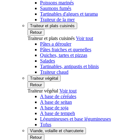
Poissons marinés
Saumons fumés
Tartinables d'algues et tarama
Traiteur de la mer
Traiteur et plats cuisinés
Retour
Traiteur et plats cuisinés
Voir tout
Pâtes a dérouler
Pâtes fraiches et quenelles
Quiches, tartes et pizzas
Salades
Tartinables, antipastis et blinis
Traiteur chaud
Traiteur végétal
Retour
Traiteur végétal
Voir tout
A base de céréales
A base de seitan
A base de soja
A base de tempeh
Légumineuses et base légumineuses
Tofus
Viande, volaille et charcuterie
Retour