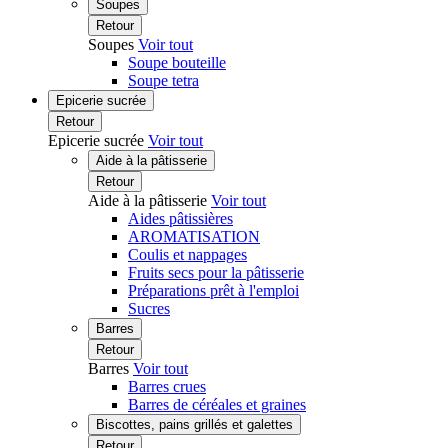
Soupes
Retour
Soupes
Voir tout
Soupe bouteille
Soupe tetra
Epicerie sucrée
Retour
Epicerie sucrée
Voir tout
Aide à la pâtisserie
Retour
Aide à la pâtisserie
Voir tout
Aides pâtissières
AROMATISATION
Coulis et nappages
Fruits secs pour la pâtisserie
Préparations prêt à l'emploi
Sucres
Barres
Retour
Barres
Voir tout
Barres crues
Barres de céréales et graines
Biscottes, pains grillés et galettes
Retour