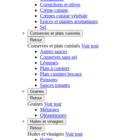
Cornichons et olives
Crème cuisine
Crèmes cuisine végétale
Epices et plantes aromatiques
Sel
Conserves et plats cuisinés
Retour
Conserves et plats cuisinés
Voir tout
Autres sauces
Conserves sans sel
Légumes
Plats à cuisiner
Plats cuisines bocaux
Poissons
Sauces tomates
Graines
Retour
Graines
Voir tout
Mélanges
Oléagineuses
Huiles et vinaigres
Retour
Huiles et vinaigres
Voir tout
Huiles