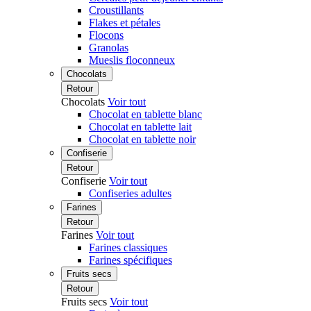
Croustillants
Flakes et pétales
Flocons
Granolas
Mueslis floconneux
Chocolats
Retour
Chocolats
Voir tout
Chocolat en tablette blanc
Chocolat en tablette lait
Chocolat en tablette noir
Confiserie
Retour
Confiserie
Voir tout
Confiseries adultes
Farines
Retour
Farines
Voir tout
Farines classiques
Farines spécifiques
Fruits secs
Retour
Fruits secs
Voir tout