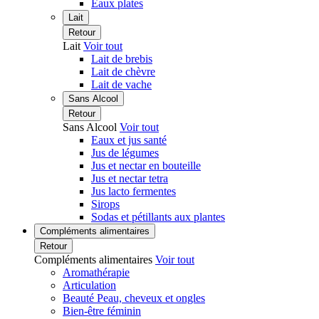
Eaux plates
Lait
Retour
Lait
Voir tout
Lait de brebis
Lait de chèvre
Lait de vache
Sans Alcool
Retour
Sans Alcool
Voir tout
Eaux et jus santé
Jus de légumes
Jus et nectar en bouteille
Jus et nectar tetra
Jus lacto fermentes
Sirops
Sodas et pétillants aux plantes
Compléments alimentaires
Retour
Compléments alimentaires
Voir tout
Aromathérapie
Articulation
Beauté Peau, cheveux et ongles
Bien-être féminin