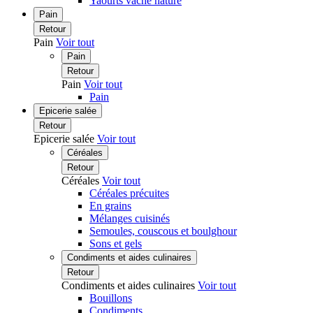
Yaourts vache nature
Pain
Retour
Pain
Voir tout
Pain
Retour
Pain
Voir tout
Pain
Epicerie salée
Retour
Epicerie salée
Voir tout
Céréales
Retour
Céréales
Voir tout
Céréales précuites
En grains
Mélanges cuisinés
Semoules, couscous et boulghour
Sons et gels
Condiments et aides culinaires
Retour
Condiments et aides culinaires
Voir tout
Bouillons
Condiments