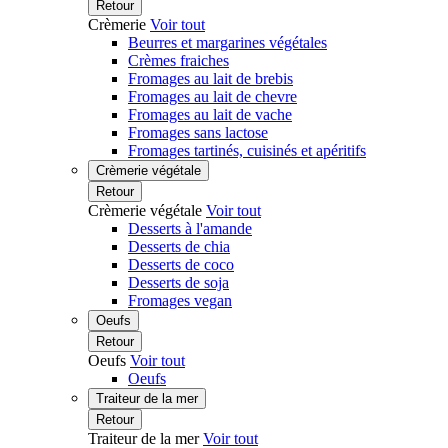
Retour
Crèmerie
Voir tout
Beurres et margarines végétales
Crèmes fraiches
Fromages au lait de brebis
Fromages au lait de chevre
Fromages au lait de vache
Fromages sans lactose
Fromages tartinés, cuisinés et apéritifs
Crèmerie végétale
Retour
Crèmerie végétale
Voir tout
Desserts à l'amande
Desserts de chia
Desserts de coco
Desserts de soja
Fromages vegan
Oeufs
Retour
Oeufs
Voir tout
Oeufs
Traiteur de la mer
Retour
Traiteur de la mer
Voir tout