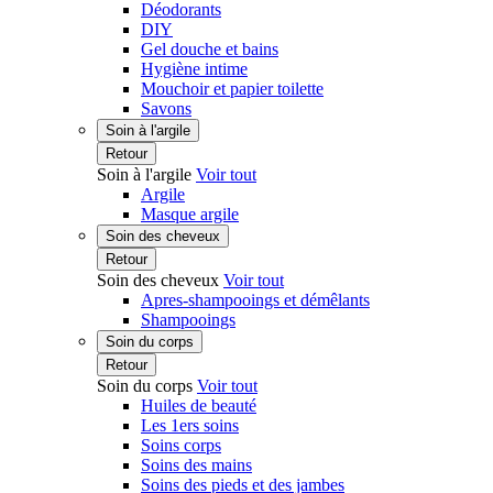
Déodorants
DIY
Gel douche et bains
Hygiène intime
Mouchoir et papier toilette
Savons
Soin à l'argile
Retour
Soin à l'argile
Voir tout
Argile
Masque argile
Soin des cheveux
Retour
Soin des cheveux
Voir tout
Apres-shampooings et démêlants
Shampooings
Soin du corps
Retour
Soin du corps
Voir tout
Huiles de beauté
Les 1ers soins
Soins corps
Soins des mains
Soins des pieds et des jambes