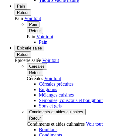
Yaourts vache nature
Pain
Retour
Pain
Voir tout
Pain
Retour
Pain
Voir tout
Pain
Epicerie salée
Retour
Epicerie salée
Voir tout
Céréales
Retour
Céréales
Voir tout
Céréales précuites
En grains
Mélanges cuisinés
Semoules, couscous et boulghour
Sons et gels
Condiments et aides culinaires
Retour
Condiments et aides culinaires
Voir tout
Bouillons
Condiments