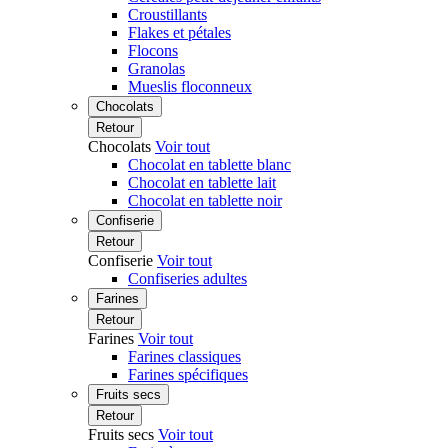
Croustillants
Flakes et pétales
Flocons
Granolas
Mueslis floconneux
Chocolats
Retour
Chocolats
Voir tout
Chocolat en tablette blanc
Chocolat en tablette lait
Chocolat en tablette noir
Confiserie
Retour
Confiserie
Voir tout
Confiseries adultes
Farines
Retour
Farines
Voir tout
Farines classiques
Farines spécifiques
Fruits secs
Retour
Fruits secs
Voir tout