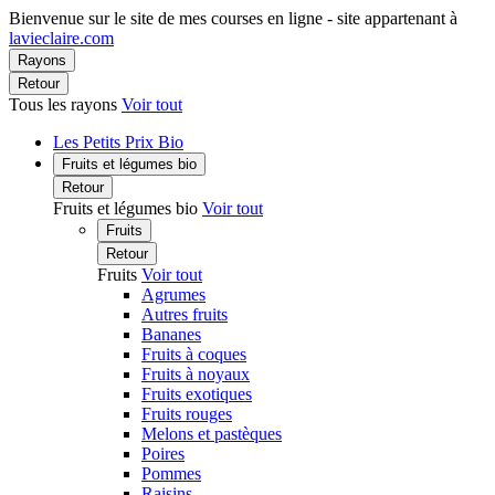
Bienvenue sur le site de mes courses en ligne - site appartenant à
lavieclaire.com
Rayons
Retour
Tous les rayons
Voir tout
Les Petits Prix Bio
Fruits et légumes bio
Retour
Fruits et légumes bio
Voir tout
Fruits
Retour
Fruits
Voir tout
Agrumes
Autres fruits
Bananes
Fruits à coques
Fruits à noyaux
Fruits exotiques
Fruits rouges
Melons et pastèques
Poires
Pommes
Raisins