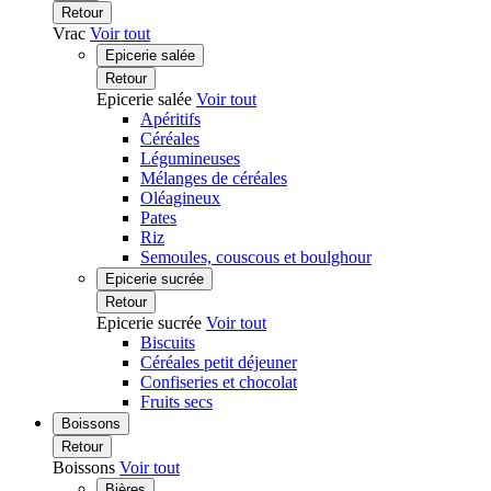
Retour
Vrac
Voir tout
Epicerie salée
Retour
Epicerie salée
Voir tout
Apéritifs
Céréales
Légumineuses
Mélanges de céréales
Oléagineux
Pates
Riz
Semoules, couscous et boulghour
Epicerie sucrée
Retour
Epicerie sucrée
Voir tout
Biscuits
Céréales petit déjeuner
Confiseries et chocolat
Fruits secs
Boissons
Retour
Boissons
Voir tout
Bières