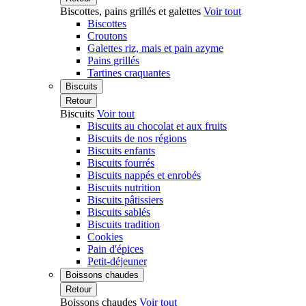
Biscottes, pains grillés et galettes
Voir tout
Biscottes
Croutons
Galettes riz, mais et pain azyme
Pains grillés
Tartines craquantes
Biscuits
Retour
Biscuits
Voir tout
Biscuits au chocolat et aux fruits
Biscuits de nos régions
Biscuits enfants
Biscuits fourrés
Biscuits nappés et enrobés
Biscuits nutrition
Biscuits pâtissiers
Biscuits sablés
Biscuits tradition
Cookies
Pain d'épices
Petit-déjeuner
Boissons chaudes
Retour
Boissons chaudes
Voir tout