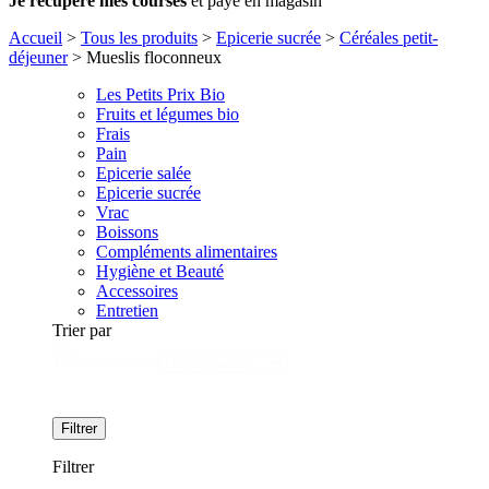
Je récupère mes courses
et paye en magasin
Accueil
>
Tous les produits
>
Epicerie sucrée
>
Céréales petit-
déjeuner
>
Mueslis floconneux
Les Petits Prix Bio
Fruits et légumes bio
Frais
Pain
Epicerie salée
Epicerie sucrée
Vrac
Boissons
Compléments alimentaires
Hygiène et Beauté
Accessoires
Entretien
Trier par
Tri
Trier le contenu
Filtrer
Filtrer