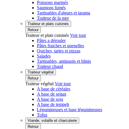
Poissons marinés
Saumons fumés
Tartinables d'algues et tarama
Traiteur de la mer
Traiteur et plats cuisinés
Retour
Traiteur et plats cuisinés
Voir tout
Pâtes a dérouler
Pâtes fraiches et quenelles
Quiches, tartes et pizzas
Salades
Tartinables, antipastis et blinis
Traiteur chaud
Traiteur végétal
Retour
Traiteur végétal
Voir tout
A base de céréales
A base de seitan
A base de soja
A base de tempeh
Légumineuses et base légumineuses
Tofus
Viande, volaille et charcuterie
Retour