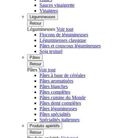
Sauces vinaigrette
Vinaigres
Légumineuses
Retour
Légumineuses
Voir tout
Flocons de légumineuses
Légumineuses classique
Pâtes et couscous légumineuses
Soja texturé
Pâtes
Retour
Pâtes
Voir tout
Pâtes à base de céréales
Pâtes aromatisées
Pâtes blanches
Pâtes complètes
Pâtes cuisine du Monde
Pâtes demi complètes
Pâtes légumineuses
Pâtes spécialités
Spécialités italiennes
Produits apéritifs
Retour