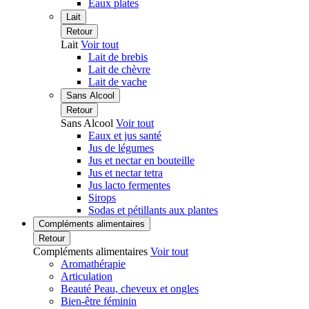
Eaux plates
Lait
Retour
Lait
Voir tout
Lait de brebis
Lait de chèvre
Lait de vache
Sans Alcool
Retour
Sans Alcool
Voir tout
Eaux et jus santé
Jus de légumes
Jus et nectar en bouteille
Jus et nectar tetra
Jus lacto fermentes
Sirops
Sodas et pétillants aux plantes
Compléments alimentaires
Retour
Compléments alimentaires
Voir tout
Aromathérapie
Articulation
Beauté Peau, cheveux et ongles
Bien-être féminin