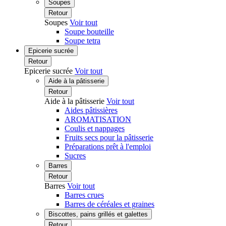
Soupes
Retour
Soupes
Voir tout
Soupe bouteille
Soupe tetra
Epicerie sucrée
Retour
Epicerie sucrée
Voir tout
Aide à la pâtisserie
Retour
Aide à la pâtisserie
Voir tout
Aides pâtissières
AROMATISATION
Coulis et nappages
Fruits secs pour la pâtisserie
Préparations prêt à l'emploi
Sucres
Barres
Retour
Barres
Voir tout
Barres crues
Barres de céréales et graines
Biscottes, pains grillés et galettes
Retour