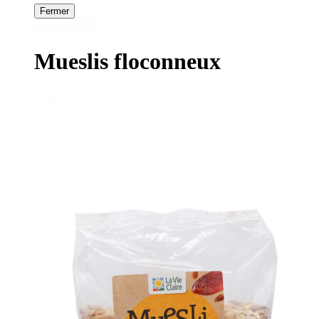
Fermer
Tout effacer
Mueslis floconneux
25 produits