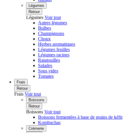
Légumes
Retour
Légumes
Voir tout
Autres légumes
Bulbes
Champignons
Choux
Herbes aromatiques
Légumes feuilles
Légumes racines
Ratatouilles
Salades
Sous vides
Tomates
Frais
Retour
Frais
Voir tout
Boissons
Retour
Boissons
Voir tout
Boissons fermentées à base de grains de kéfir
Kombuchas
Crèmerie