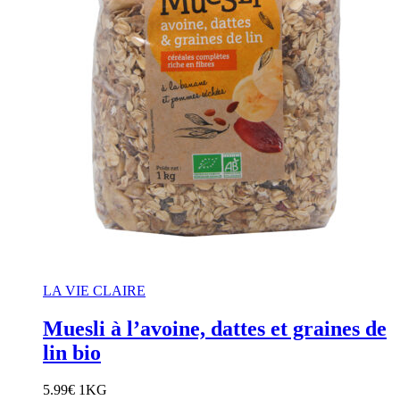
LA VIE CLAIRE
Muesli à l’avoine, dattes et graines de
lin bio
5.99
€
1KG