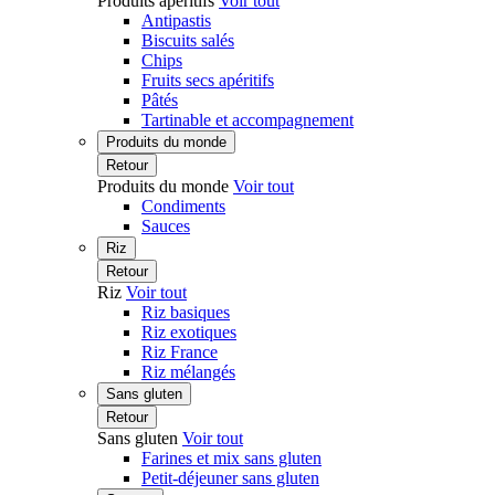
Produits apéritifs
Voir tout
Antipastis
Biscuits salés
Chips
Fruits secs apéritifs
Pâtés
Tartinable et accompagnement
Produits du monde
Retour
Produits du monde
Voir tout
Condiments
Sauces
Riz
Retour
Riz
Voir tout
Riz basiques
Riz exotiques
Riz France
Riz mélangés
Sans gluten
Retour
Sans gluten
Voir tout
Farines et mix sans gluten
Petit-déjeuner sans gluten