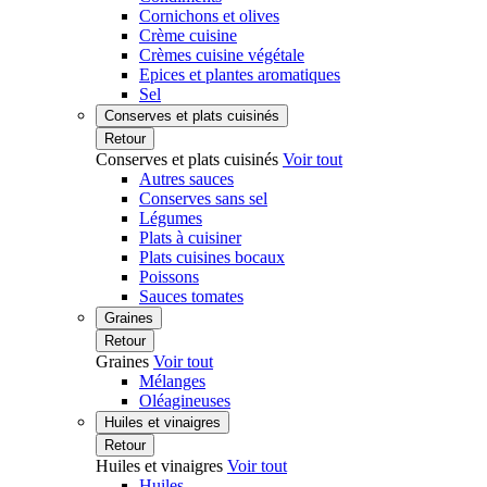
Cornichons et olives
Crème cuisine
Crèmes cuisine végétale
Epices et plantes aromatiques
Sel
Conserves et plats cuisinés
Retour
Conserves et plats cuisinés
Voir tout
Autres sauces
Conserves sans sel
Légumes
Plats à cuisiner
Plats cuisines bocaux
Poissons
Sauces tomates
Graines
Retour
Graines
Voir tout
Mélanges
Oléagineuses
Huiles et vinaigres
Retour
Huiles et vinaigres
Voir tout
Huiles