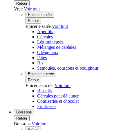
Retour
Vrac
Voir tout
Epicerie salée
Retour
Epicerie salée
Voir tout
Apéritifs
Céréales
Légumineuses
Mélanges de céréales
Oléagineux
Pates
Riz
Semoules, couscous et boulghour
Epicerie sucrée
Retour
Epicerie sucrée
Voir tout
Biscuits
Céréales petit déjeuner
Confiseries et chocolat
Fruits secs
Boissons
Retour
Boissons
Voir tout
Bières