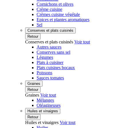
Cornichons et olives
Crème cuisine
Crèmes cuisine végétale
Epices et plantes aromatiques
Sel
Conserves et plats cuisinés
Retour
Conserves et plats cuisinés
Voir tout
Autres sauces
Conserves sans sel
Légumes
Plats à cuisiner
Plats cuisines bocaux
Poissons
Sauces tomates
Graines
Retour
Graines
Voir tout
Mélanges
Oléagineuses
Huiles et vinaigres
Retour
Huiles et vinaigres
Voir tout
Huiles