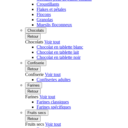
Croustillants
Flakes et pétales
Flocons
Granolas
Mueslis floconneux
Chocolats
Retour
Chocolats
Voir tout
Chocolat en tablette blanc
Chocolat en tablette lait
Chocolat en tablette noir
Confiserie
Retour
Confiserie
Voir tout
Confiseries adultes
Farines
Retour
Farines
Voir tout
Farines classiques
Farines spécifiques
Fruits secs
Retour
Fruits secs
Voir tout