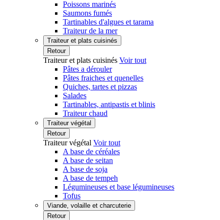
Poissons marinés
Saumons fumés
Tartinables d'algues et tarama
Traiteur de la mer
Traiteur et plats cuisinés
Retour
Traiteur et plats cuisinés
Voir tout
Pâtes a dérouler
Pâtes fraiches et quenelles
Quiches, tartes et pizzas
Salades
Tartinables, antipastis et blinis
Traiteur chaud
Traiteur végétal
Retour
Traiteur végétal
Voir tout
A base de céréales
A base de seitan
A base de soja
A base de tempeh
Légumineuses et base légumineuses
Tofus
Viande, volaille et charcuterie
Retour