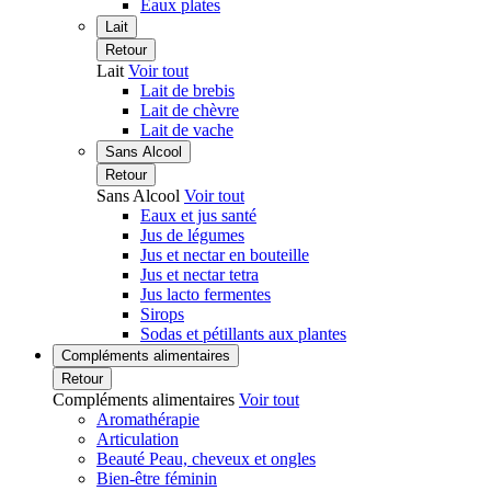
Eaux plates
Lait
Retour
Lait
Voir tout
Lait de brebis
Lait de chèvre
Lait de vache
Sans Alcool
Retour
Sans Alcool
Voir tout
Eaux et jus santé
Jus de légumes
Jus et nectar en bouteille
Jus et nectar tetra
Jus lacto fermentes
Sirops
Sodas et pétillants aux plantes
Compléments alimentaires
Retour
Compléments alimentaires
Voir tout
Aromathérapie
Articulation
Beauté Peau, cheveux et ongles
Bien-être féminin