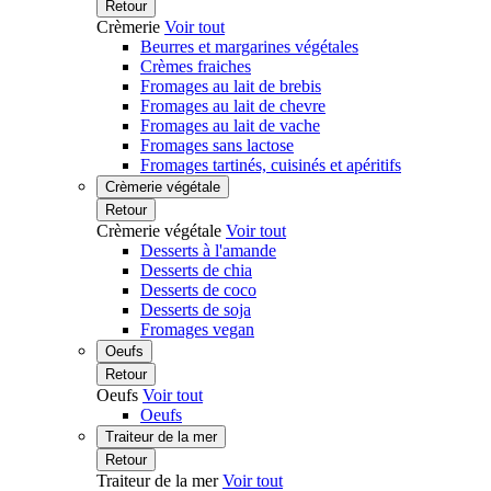
Retour
Crèmerie
Voir tout
Beurres et margarines végétales
Crèmes fraiches
Fromages au lait de brebis
Fromages au lait de chevre
Fromages au lait de vache
Fromages sans lactose
Fromages tartinés, cuisinés et apéritifs
Crèmerie végétale
Retour
Crèmerie végétale
Voir tout
Desserts à l'amande
Desserts de chia
Desserts de coco
Desserts de soja
Fromages vegan
Oeufs
Retour
Oeufs
Voir tout
Oeufs
Traiteur de la mer
Retour
Traiteur de la mer
Voir tout