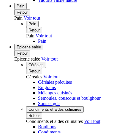
Yaourts vache nature
Pain
Retour
Pain
Voir tout
Pain
Retour
Pain
Voir tout
Pain
Epicerie salée
Retour
Epicerie salée
Voir tout
Céréales
Retour
Céréales
Voir tout
Céréales précuites
En grains
Mélanges cuisinés
Semoules, couscous et boulghour
Sons et gels
Condiments et aides culinaires
Retour
Condiments et aides culinaires
Voir tout
Bouillons
Condiments