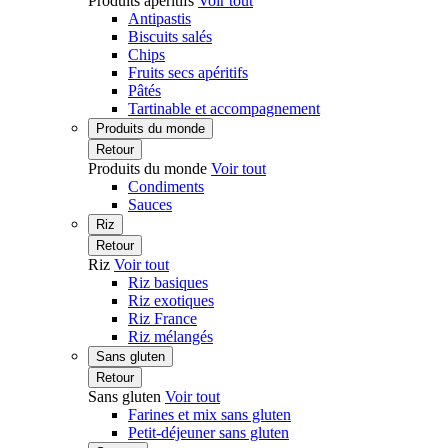
Produits apéritifs
Voir tout
Antipastis
Biscuits salés
Chips
Fruits secs apéritifs
Pâtés
Tartinable et accompagnement
Produits du monde
Retour
Produits du monde
Voir tout
Condiments
Sauces
Riz
Retour
Riz
Voir tout
Riz basiques
Riz exotiques
Riz France
Riz mélangés
Sans gluten
Retour
Sans gluten
Voir tout
Farines et mix sans gluten
Petit-déjeuner sans gluten