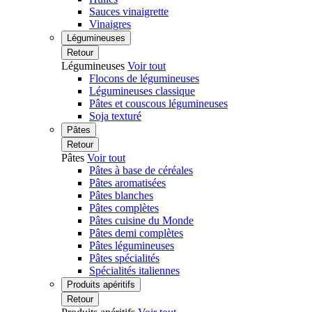
Sauces vinaigrette
Vinaigres
Légumineuses
Retour
Légumineuses
Voir tout
Flocons de légumineuses
Légumineuses classique
Pâtes et couscous légumineuses
Soja texturé
Pâtes
Retour
Pâtes
Voir tout
Pâtes à base de céréales
Pâtes aromatisées
Pâtes blanches
Pâtes complètes
Pâtes cuisine du Monde
Pâtes demi complètes
Pâtes légumineuses
Pâtes spécialités
Spécialités italiennes
Produits apéritifs
Retour