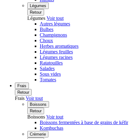
Légumes
Retour
Légumes
Voir tout
Autres légumes
Bulbes
Champignons
Choux
Herbes aromatiques
Légumes feuilles
Légumes racines
Ratatouilles
Salades
Sous vides
Tomates
Frais
Retour
Frais
Voir tout
Boissons
Retour
Boissons
Voir tout
Boissons fermentées à base de grains de kéfir
Kombuchas
Crèmerie