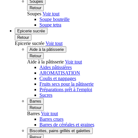
Soupes
Retour
Soupes
Voir tout
Soupe bouteille
Soupe tetra
Epicerie sucrée
Retour
Epicerie sucrée
Voir tout
Aide à la pâtisserie
Retour
Aide à la pâtisserie
Voir tout
Aides pâtissières
AROMATISATION
Coulis et nappages
Fruits secs pour la pâtisserie
Préparations prêt à l'emploi
Sucres
Barres
Retour
Barres
Voir tout
Barres crues
Barres de céréales et graines
Biscottes, pains grillés et galettes
Retour