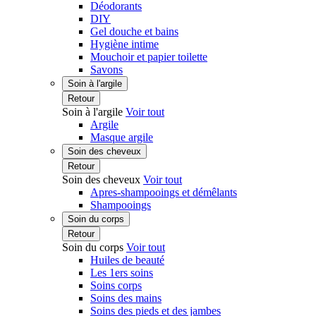
Déodorants
DIY
Gel douche et bains
Hygiène intime
Mouchoir et papier toilette
Savons
Soin à l'argile
Retour
Soin à l'argile
Voir tout
Argile
Masque argile
Soin des cheveux
Retour
Soin des cheveux
Voir tout
Apres-shampooings et démêlants
Shampooings
Soin du corps
Retour
Soin du corps
Voir tout
Huiles de beauté
Les 1ers soins
Soins corps
Soins des mains
Soins des pieds et des jambes