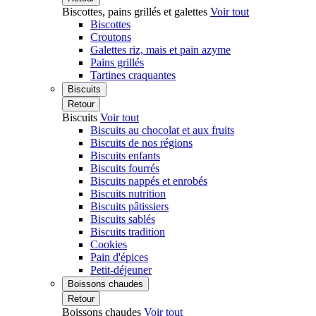
Biscottes, pains grillés et galettes
Voir tout
Biscottes
Croutons
Galettes riz, mais et pain azyme
Pains grillés
Tartines craquantes
Biscuits
Retour
Biscuits
Voir tout
Biscuits au chocolat et aux fruits
Biscuits de nos régions
Biscuits enfants
Biscuits fourrés
Biscuits nappés et enrobés
Biscuits nutrition
Biscuits pâtissiers
Biscuits sablés
Biscuits tradition
Cookies
Pain d'épices
Petit-déjeuner
Boissons chaudes
Retour
Boissons chaudes
Voir tout