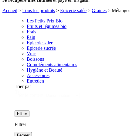
Je récupère mes courses
et paye en magasin
Accueil
>
Tous les produits
>
Epicerie salée
>
Graines
>
Mélanges
Les Petits Prix Bio
Fruits et légumes bio
Frais
Pain
Epicerie salée
Epicerie sucrée
Vrac
Boissons
Compléments alimentaires
Hygiène et Beauté
Accessoires
Entretien
Trier par
Tri
Trier le contenu
Filtrer
Filtrer
Fermer