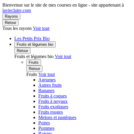
Bienvenue sur le site de mes courses en ligne - site appartenant à
lavieclaire.com
Rayons
Retour
Tous les rayons
Voir tout
Les Petits Prix Bio
Fruits et légumes bio
Retour
Fruits et légumes bio
Voir tout
Fruits
Retour
Fruits
Voir tout
Agrumes
Autres fruits
Bananes
Fruits à coques
Fruits à noyaux
Fruits exotiques
Fruits rouges
Melons et pastèques
Poires
Pommes
Raisins