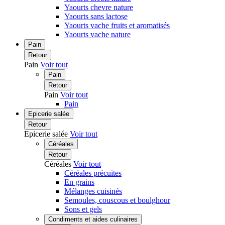
Yaourts chevre nature
Yaourts sans lactose
Yaourts vache fruits et aromatisés
Yaourts vache nature
Pain
Retour
Pain
Voir tout
Pain
Retour
Pain
Voir tout
Pain
Epicerie salée
Retour
Epicerie salée
Voir tout
Céréales
Retour
Céréales
Voir tout
Céréales précuites
En grains
Mélanges cuisinés
Semoules, couscous et boulghour
Sons et gels
Condiments et aides culinaires