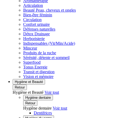
Aromathérapie
Articulation
Beauté Peau, cheveux et ongles
Bien-être féminin
Circulation
Confort urinaire
Défenses naturelles
Détox Drainage
Herboristerie
Indispensables (Vit/Min/Acide)
Minceur
Produits de la ruche
Sérénité, détente et sommeil
Superfood
Tonus Energie
Transit et digestion
Vision et mémoire
Hygiène et Beauté
Retour
Hygiène et Beauté
Voir tout
Hygiène dentaire
Retour
Hygiène dentaire
Voir tout
Dentifrices