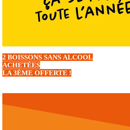
2 BOISSONS SANS ALCOOL
ACHETÉES
LA 3ÈME OFFERTE !
Du 06 au 26 août