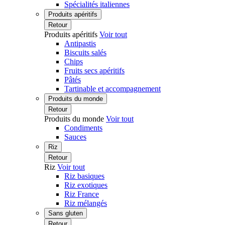
Spécialités italiennes
Produits apéritifs
Retour
Produits apéritifs
Voir tout
Antipastis
Biscuits salés
Chips
Fruits secs apéritifs
Pâtés
Tartinable et accompagnement
Produits du monde
Retour
Produits du monde
Voir tout
Condiments
Sauces
Riz
Retour
Riz
Voir tout
Riz basiques
Riz exotiques
Riz France
Riz mélangés
Sans gluten
Retour