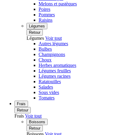
Melons et pastèques
Poires
Pommes
Raisins
Légumes
Retour
Légumes
Voir tout
Autres légumes
Bulbes
Champignons
Choux
Herbes aromatiques
Légumes feuilles
Légumes racines
Ratatouilles
Salades
Sous vides
Tomates
Frais
Retour
Frais
Voir tout
Boissons
Retour
Boissons
Voir tout