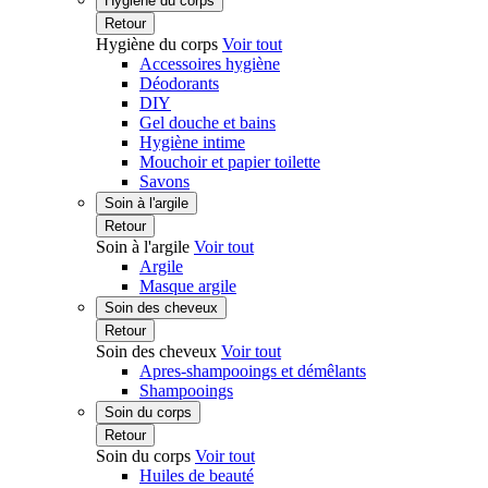
Hygiène du corps
Retour
Hygiène du corps
Voir tout
Accessoires hygiène
Déodorants
DIY
Gel douche et bains
Hygiène intime
Mouchoir et papier toilette
Savons
Soin à l'argile
Retour
Soin à l'argile
Voir tout
Argile
Masque argile
Soin des cheveux
Retour
Soin des cheveux
Voir tout
Apres-shampooings et démêlants
Shampooings
Soin du corps
Retour
Soin du corps
Voir tout
Huiles de beauté