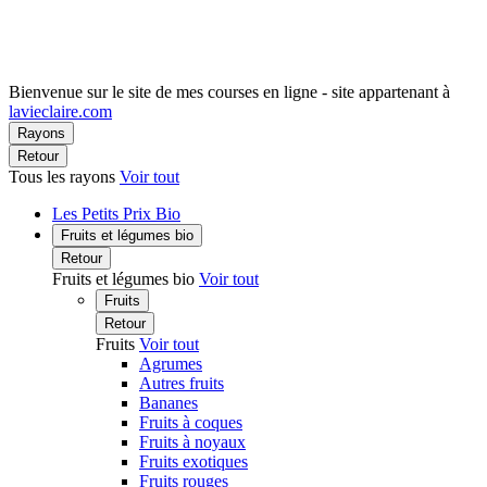
Bienvenue sur le site de mes courses en ligne - site appartenant à
lavieclaire.com
Rayons
Retour
Tous les rayons
Voir tout
Les Petits Prix Bio
Fruits et légumes bio
Retour
Fruits et légumes bio
Voir tout
Fruits
Retour
Fruits
Voir tout
Agrumes
Autres fruits
Bananes
Fruits à coques
Fruits à noyaux
Fruits exotiques
Fruits rouges