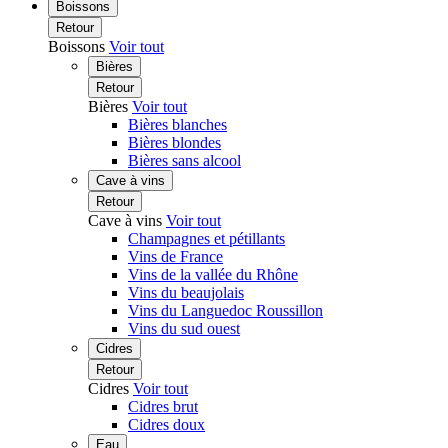
Boissons
Retour
Boissons
Voir tout
Bières
Retour
Bières
Voir tout
Bières blanches
Bières blondes
Bières sans alcool
Cave à vins
Retour
Cave à vins
Voir tout
Champagnes et pétillants
Vins de France
Vins de la vallée du Rhône
Vins du beaujolais
Vins du Languedoc Roussillon
Vins du sud ouest
Cidres
Retour
Cidres
Voir tout
Cidres brut
Cidres doux
Eau