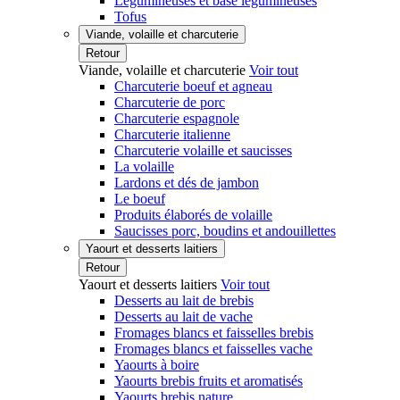
Légumineuses et base légumineuses
Tofus
Viande, volaille et charcuterie
Retour
Viande, volaille et charcuterie
Voir tout
Charcuterie boeuf et agneau
Charcuterie de porc
Charcuterie espagnole
Charcuterie italienne
Charcuterie volaille et saucisses
La volaille
Lardons et dés de jambon
Le boeuf
Produits élaborés de volaille
Saucisses porc, boudins et andouillettes
Yaourt et desserts laitiers
Retour
Yaourt et desserts laitiers
Voir tout
Desserts au lait de brebis
Desserts au lait de vache
Fromages blancs et faisselles brebis
Fromages blancs et faisselles vache
Yaourts à boire
Yaourts brebis fruits et aromatisés
Yaourts brebis nature