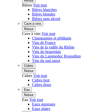
Retour
Bières
Voir tout
Bières blanches
Bières blondes
Bières sans alcool
Cave à vins
Retour
Cave à vins
Voir tout
Champagnes et pétillants
Vins de France
Vins de la vallée du Rhône
Vins du beaujolais
Vins du Languedoc Roussillon
Vins du sud ouest
Cidres
Retour
Cidres
Voir tout
Cidres brut
Cidres doux
Eau
Retour
Eau
Voir tout
Eaux gazeuses
Eaux plates