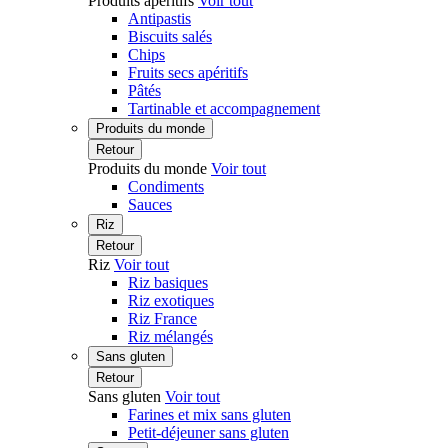
Produits apéritifs
Voir tout
Antipastis
Biscuits salés
Chips
Fruits secs apéritifs
Pâtés
Tartinable et accompagnement
Produits du monde
Retour
Produits du monde
Voir tout
Condiments
Sauces
Riz
Retour
Riz
Voir tout
Riz basiques
Riz exotiques
Riz France
Riz mélangés
Sans gluten
Retour
Sans gluten
Voir tout
Farines et mix sans gluten
Petit-déjeuner sans gluten