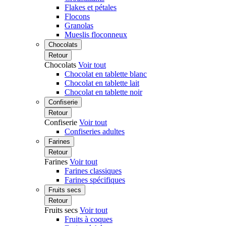
Flakes et pétales
Flocons
Granolas
Mueslis floconneux
Chocolats
Retour
Chocolats
Voir tout
Chocolat en tablette blanc
Chocolat en tablette lait
Chocolat en tablette noir
Confiserie
Retour
Confiserie
Voir tout
Confiseries adultes
Farines
Retour
Farines
Voir tout
Farines classiques
Farines spécifiques
Fruits secs
Retour
Fruits secs
Voir tout
Fruits à coques