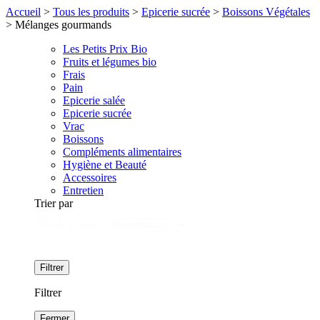
Accueil
>
Tous les produits
>
Epicerie sucrée
>
Boissons Végétales
>
Mélanges gourmands
Les Petits Prix Bio
Fruits et légumes bio
Frais
Pain
Epicerie salée
Epicerie sucrée
Vrac
Boissons
Compléments alimentaires
Hygiène et Beauté
Accessoires
Entretien
Trier par
Tri
Trier le contenu
Filtrer
Filtrer
Fermer