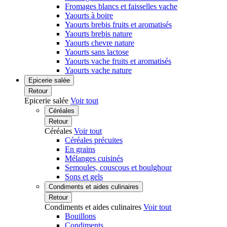
Fromages blancs et faisselles vache
Yaourts à boire
Yaourts brebis fruits et aromatisés
Yaourts brebis nature
Yaourts chevre nature
Yaourts sans lactose
Yaourts vache fruits et aromatisés
Yaourts vache nature
Epicerie salée
Retour
Epicerie salée
Voir tout
Céréales
Retour
Céréales
Voir tout
Céréales précuites
En grains
Mélanges cuisinés
Semoules, couscous et boulghour
Sons et gels
Condiments et aides culinaires
Retour
Condiments et aides culinaires
Voir tout
Bouillons
Condiments