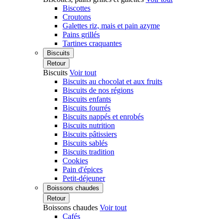
Biscottes
Croutons
Galettes riz, mais et pain azyme
Pains grillés
Tartines craquantes
Biscuits
Retour
Biscuits
Voir tout
Biscuits au chocolat et aux fruits
Biscuits de nos régions
Biscuits enfants
Biscuits fourrés
Biscuits nappés et enrobés
Biscuits nutrition
Biscuits pâtissiers
Biscuits sablés
Biscuits tradition
Cookies
Pain d'épices
Petit-déjeuner
Boissons chaudes
Retour
Boissons chaudes
Voir tout
Cafés