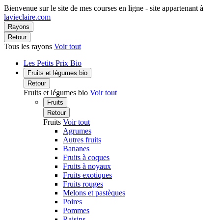
Bienvenue sur le site de mes courses en ligne - site appartenant à
lavieclaire.com
Rayons
Retour
Tous les rayons
Voir tout
Les Petits Prix Bio
Fruits et légumes bio
Retour
Fruits et légumes bio
Voir tout
Fruits
Retour
Fruits
Voir tout
Agrumes
Autres fruits
Bananes
Fruits à coques
Fruits à noyaux
Fruits exotiques
Fruits rouges
Melons et pastèques
Poires
Pommes
Raisins