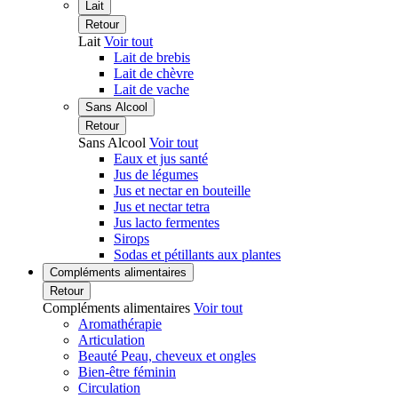
Lait
Retour
Lait
Voir tout
Lait de brebis
Lait de chèvre
Lait de vache
Sans Alcool
Retour
Sans Alcool
Voir tout
Eaux et jus santé
Jus de légumes
Jus et nectar en bouteille
Jus et nectar tetra
Jus lacto fermentes
Sirops
Sodas et pétillants aux plantes
Compléments alimentaires
Retour
Compléments alimentaires
Voir tout
Aromathérapie
Articulation
Beauté Peau, cheveux et ongles
Bien-être féminin
Circulation