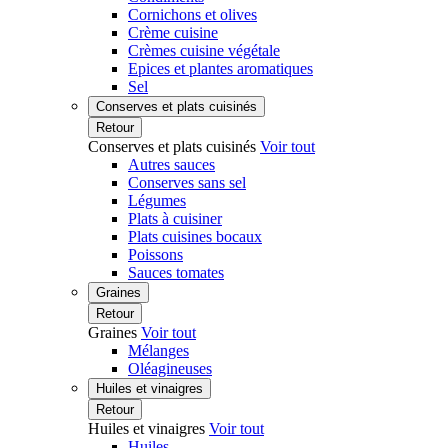
Cornichons et olives
Crème cuisine
Crèmes cuisine végétale
Epices et plantes aromatiques
Sel
Conserves et plats cuisinés
Retour
Conserves et plats cuisinés
Voir tout
Autres sauces
Conserves sans sel
Légumes
Plats à cuisiner
Plats cuisines bocaux
Poissons
Sauces tomates
Graines
Retour
Graines
Voir tout
Mélanges
Oléagineuses
Huiles et vinaigres
Retour
Huiles et vinaigres
Voir tout
Huiles