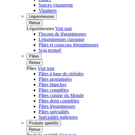
Sauces vinaigrette
Vinaigres
Légumineuses
Retour
Légumineuses
Voir tout
Flocons de légumineuses
Légumineuses classique
Pâtes et couscous légumineuses
Soja texturé
Pâtes
Retour
Pâtes
Voir tout
Pâtes à base de céréales
Pâtes aromatisées
Pâtes blanches
Pâtes complètes
Pâtes cuisine du Monde
Pâtes demi complètes
Pâtes légumineuses
Pâtes spécialités
Spécialités italiennes
Produits apéritifs
Retour