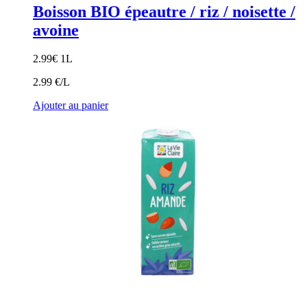
Boisson BIO épeautre / riz / noisette /
avoine
2.99
€
1L
2.99 €/L
Ajouter au panier