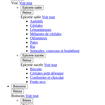
Vrac
Voir tout
Epicerie salée
Retour
Epicerie salée
Voir tout
Apéritifs
Céréales
Légumineuses
Mélanges de céréales
Oléagineux
Pates
Riz
Semoules, couscous et boulghour
Epicerie sucrée
Retour
Epicerie sucrée
Voir tout
Biscuits
Céréales petit déjeuner
Confiseries et chocolat
Fruits secs
Boissons
Retour
Boissons
Voir tout
Bières