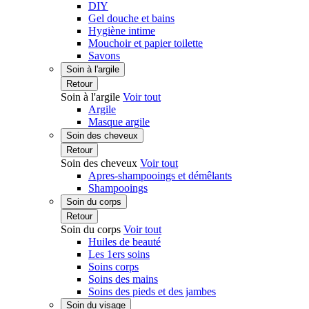
DIY
Gel douche et bains
Hygiène intime
Mouchoir et papier toilette
Savons
Soin à l'argile
Retour
Soin à l'argile
Voir tout
Argile
Masque argile
Soin des cheveux
Retour
Soin des cheveux
Voir tout
Apres-shampooings et démêlants
Shampooings
Soin du corps
Retour
Soin du corps
Voir tout
Huiles de beauté
Les 1ers soins
Soins corps
Soins des mains
Soins des pieds et des jambes
Soin du visage