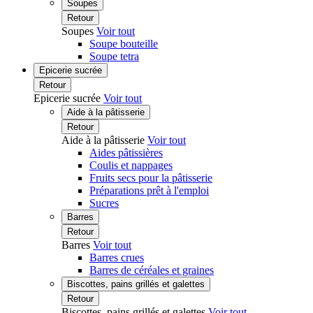
Soupes
Retour
Soupes
Voir tout
Soupe bouteille
Soupe tetra
Epicerie sucrée
Retour
Epicerie sucrée
Voir tout
Aide à la pâtisserie
Retour
Aide à la pâtisserie
Voir tout
Aides pâtissières
Coulis et nappages
Fruits secs pour la pâtisserie
Préparations prêt à l'emploi
Sucres
Barres
Retour
Barres
Voir tout
Barres crues
Barres de céréales et graines
Biscottes, pains grillés et galettes
Retour
Biscottes, pains grillés et galettes
Voir tout