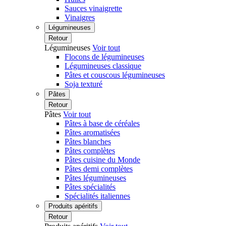
Sauces vinaigrette
Vinaigres
Légumineuses
Retour
Légumineuses
Voir tout
Flocons de légumineuses
Légumineuses classique
Pâtes et couscous légumineuses
Soja texturé
Pâtes
Retour
Pâtes
Voir tout
Pâtes à base de céréales
Pâtes aromatisées
Pâtes blanches
Pâtes complètes
Pâtes cuisine du Monde
Pâtes demi complètes
Pâtes légumineuses
Pâtes spécialités
Spécialités italiennes
Produits apéritifs
Retour