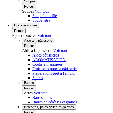
Soupes
Retour
Soupes
Voir tout
Soupe bouteille
Soupe tetra
Epicerie sucrée
Retour
Epicerie sucrée
Voir tout
Aide à la pâtisserie
Retour
Aide à la pâtisserie
Voir tout
Aides pâtissières
AROMATISATION
Coulis et nappages
Fruits secs pour la pâtisserie
Préparations prêt à l'emploi
Sucres
Barres
Retour
Barres
Voir tout
Barres crues
Barres de céréales et graines
Biscottes, pains grillés et galettes
Retour