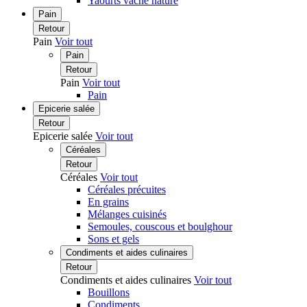
Yaourts vache nature
Pain
Retour
Pain
Voir tout
Pain
Retour
Pain
Voir tout
Pain
Epicerie salée
Retour
Epicerie salée
Voir tout
Céréales
Retour
Céréales
Voir tout
Céréales précuites
En grains
Mélanges cuisinés
Semoules, couscous et boulghour
Sons et gels
Condiments et aides culinaires
Retour
Condiments et aides culinaires
Voir tout
Bouillons
Condiments