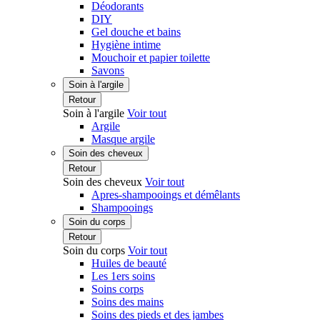
Déodorants
DIY
Gel douche et bains
Hygiène intime
Mouchoir et papier toilette
Savons
Soin à l'argile
Retour
Soin à l'argile
Voir tout
Argile
Masque argile
Soin des cheveux
Retour
Soin des cheveux
Voir tout
Apres-shampooings et démêlants
Shampooings
Soin du corps
Retour
Soin du corps
Voir tout
Huiles de beauté
Les 1ers soins
Soins corps
Soins des mains
Soins des pieds et des jambes