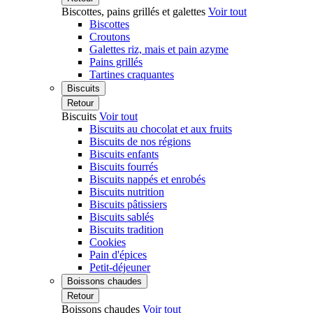
Biscottes, pains grillés et galettes
Voir tout
Biscottes
Croutons
Galettes riz, mais et pain azyme
Pains grillés
Tartines craquantes
Biscuits
Retour
Biscuits
Voir tout
Biscuits au chocolat et aux fruits
Biscuits de nos régions
Biscuits enfants
Biscuits fourrés
Biscuits nappés et enrobés
Biscuits nutrition
Biscuits pâtissiers
Biscuits sablés
Biscuits tradition
Cookies
Pain d'épices
Petit-déjeuner
Boissons chaudes
Retour
Boissons chaudes
Voir tout