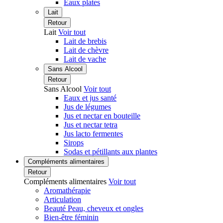
Eaux plates
Lait
Retour
Lait
Voir tout
Lait de brebis
Lait de chèvre
Lait de vache
Sans Alcool
Retour
Sans Alcool
Voir tout
Eaux et jus santé
Jus de légumes
Jus et nectar en bouteille
Jus et nectar tetra
Jus lacto fermentes
Sirops
Sodas et pétillants aux plantes
Compléments alimentaires
Retour
Compléments alimentaires
Voir tout
Aromathérapie
Articulation
Beauté Peau, cheveux et ongles
Bien-être féminin