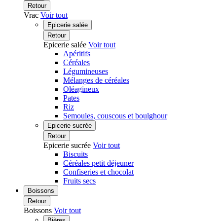
Retour
Vrac
Voir tout
Epicerie salée
Retour
Epicerie salée
Voir tout
Apéritifs
Céréales
Légumineuses
Mélanges de céréales
Oléagineux
Pates
Riz
Semoules, couscous et boulghour
Epicerie sucrée
Retour
Epicerie sucrée
Voir tout
Biscuits
Céréales petit déjeuner
Confiseries et chocolat
Fruits secs
Boissons
Retour
Boissons
Voir tout
Bières