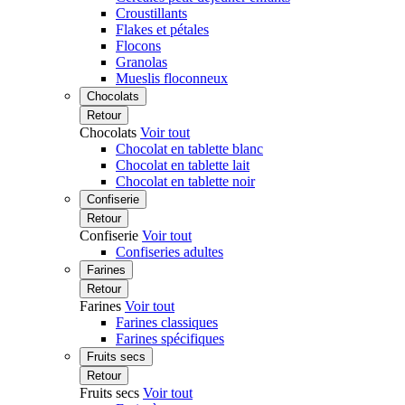
Croustillants
Flakes et pétales
Flocons
Granolas
Mueslis floconneux
Chocolats
Retour
Chocolats
Voir tout
Chocolat en tablette blanc
Chocolat en tablette lait
Chocolat en tablette noir
Confiserie
Retour
Confiserie
Voir tout
Confiseries adultes
Farines
Retour
Farines
Voir tout
Farines classiques
Farines spécifiques
Fruits secs
Retour
Fruits secs
Voir tout