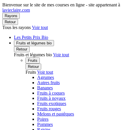
Bienvenue sur le site de mes courses en ligne - site appartenant à
lavieclaire.com
Rayons
Retour
Tous les rayons
Voir tout
Les Petits Prix Bio
Fruits et légumes bio
Retour
Fruits et légumes bio
Voir tout
Fruits
Retour
Fruits
Voir tout
Agrumes
Autres fruits
Bananes
Fruits à coques
Fruits à noyaux
Fruits exotiques
Fruits rouges
Melons et pastèques
Poires
Pommes
Raisins