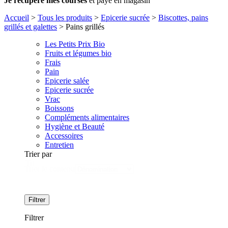
Je récupère mes courses
et paye en magasin
Accueil
>
Tous les produits
>
Epicerie sucrée
>
Biscottes, pains
grillés et galettes
>
Pains grillés
Les Petits Prix Bio
Fruits et légumes bio
Frais
Pain
Epicerie salée
Epicerie sucrée
Vrac
Boissons
Compléments alimentaires
Hygiène et Beauté
Accessoires
Entretien
Trier par
Tri
Trier le contenu
Filtrer
Filtrer