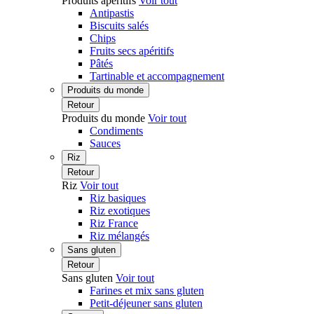
Produits apéritifs
Voir tout
Antipastis
Biscuits salés
Chips
Fruits secs apéritifs
Pâtés
Tartinable et accompagnement
Produits du monde
Retour
Produits du monde
Voir tout
Condiments
Sauces
Riz
Retour
Riz
Voir tout
Riz basiques
Riz exotiques
Riz France
Riz mélangés
Sans gluten
Retour
Sans gluten
Voir tout
Farines et mix sans gluten
Petit-déjeuner sans gluten