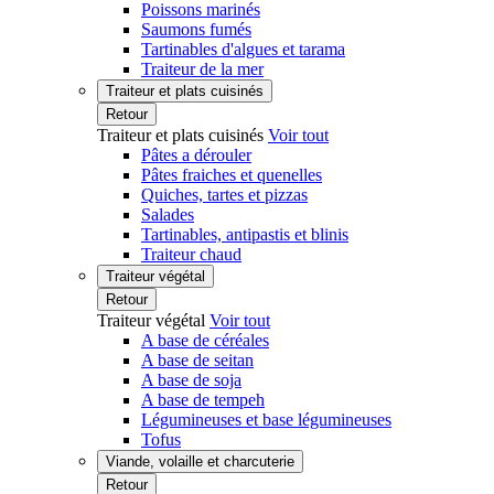
Poissons marinés
Saumons fumés
Tartinables d'algues et tarama
Traiteur de la mer
Traiteur et plats cuisinés
Retour
Traiteur et plats cuisinés
Voir tout
Pâtes a dérouler
Pâtes fraiches et quenelles
Quiches, tartes et pizzas
Salades
Tartinables, antipastis et blinis
Traiteur chaud
Traiteur végétal
Retour
Traiteur végétal
Voir tout
A base de céréales
A base de seitan
A base de soja
A base de tempeh
Légumineuses et base légumineuses
Tofus
Viande, volaille et charcuterie
Retour