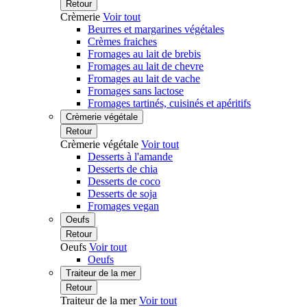
Retour
Crèmerie
Voir tout
Beurres et margarines végétales
Crèmes fraiches
Fromages au lait de brebis
Fromages au lait de chevre
Fromages au lait de vache
Fromages sans lactose
Fromages tartinés, cuisinés et apéritifs
Crèmerie végétale
Retour
Crèmerie végétale
Voir tout
Desserts à l'amande
Desserts de chia
Desserts de coco
Desserts de soja
Fromages vegan
Oeufs
Retour
Oeufs
Voir tout
Oeufs
Traiteur de la mer
Retour
Traiteur de la mer
Voir tout