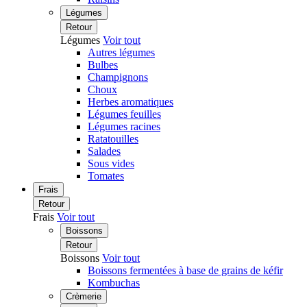
Légumes
Retour
Légumes
Voir tout
Autres légumes
Bulbes
Champignons
Choux
Herbes aromatiques
Légumes feuilles
Légumes racines
Ratatouilles
Salades
Sous vides
Tomates
Frais
Retour
Frais
Voir tout
Boissons
Retour
Boissons
Voir tout
Boissons fermentées à base de grains de kéfir
Kombuchas
Crèmerie