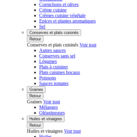
Cornichons et olives
Crème cuisine
Crèmes cuisine végétale
Epices et plantes aromatiques
Sel
Conserves et plats cuisinés
Retour
Conserves et plats cuisinés
Voir tout
Autres sauces
Conserves sans sel
Légumes
Plats à cuisiner
Plats cuisines bocaux
Poissons
Sauces tomates
Graines
Retour
Graines
Voir tout
Mélanges
Oléagineuses
Huiles et vinaigres
Retour
Huiles et vinaigres
Voir tout
Huiles