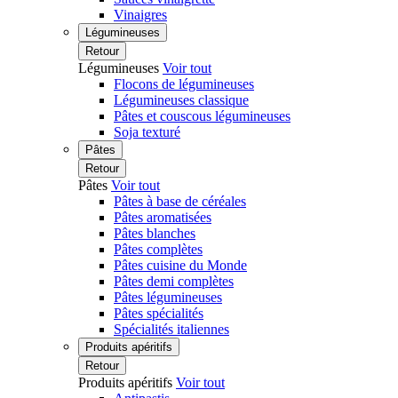
Vinaigres
Légumineuses
Retour
Légumineuses
Voir tout
Flocons de légumineuses
Légumineuses classique
Pâtes et couscous légumineuses
Soja texturé
Pâtes
Retour
Pâtes
Voir tout
Pâtes à base de céréales
Pâtes aromatisées
Pâtes blanches
Pâtes complètes
Pâtes cuisine du Monde
Pâtes demi complètes
Pâtes légumineuses
Pâtes spécialités
Spécialités italiennes
Produits apéritifs
Retour
Produits apéritifs
Voir tout