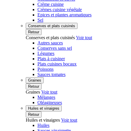
Crème cuisine
Crèmes cuisine végétale
Epices et plantes aromatiques
Sel
Conserves et plats cuisinés
Retour
Conserves et plats cuisinés
Voir tout
Autres sauces
Conserves sans sel
Légumes
Plats à cuisiner
Plats cuisines bocaux
Poissons
Sauces tomates
Graines
Retour
Graines
Voir tout
Mélanges
Oléagineuses
Huiles et vinaigres
Retour
Huiles et vinaigres
Voir tout
Huiles
Sauces vinaigrette