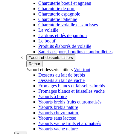
Charcuterie boeuf et agneau
Charcuterie de porc
Charcuterie espagnole
Charcuterie italienne
Charcuterie volaille et saucisses
La volaille
Lardons et dés de jambon
Le boeuf
Produits élaborés de volaille
Saucisses porc, boudins et andouillettes
Yaourt et desserts laitiers
Retour
Yaourt et desserts laitiers
Voir tout
Desserts au lait de brebis
Desserts au lait de vache
Fromages blancs et faisselles brebis
Fromages blancs et faisselles vache
Yaourts à boire
Yaourts brebis fruits et aromatisés
Yaourts brebis nature
Yaourts chevre nature
Yaourts sans lactose
Yaourts vache fruits et aromatisés
Yaourts vache nature