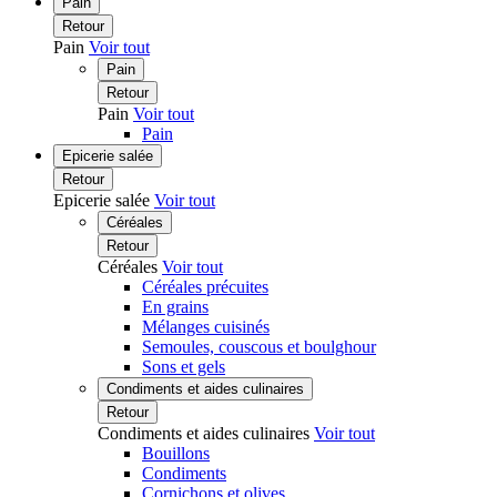
Pain
Retour
Pain
Voir tout
Pain
Retour
Pain
Voir tout
Pain
Epicerie salée
Retour
Epicerie salée
Voir tout
Céréales
Retour
Céréales
Voir tout
Céréales précuites
En grains
Mélanges cuisinés
Semoules, couscous et boulghour
Sons et gels
Condiments et aides culinaires
Retour
Condiments et aides culinaires
Voir tout
Bouillons
Condiments
Cornichons et olives