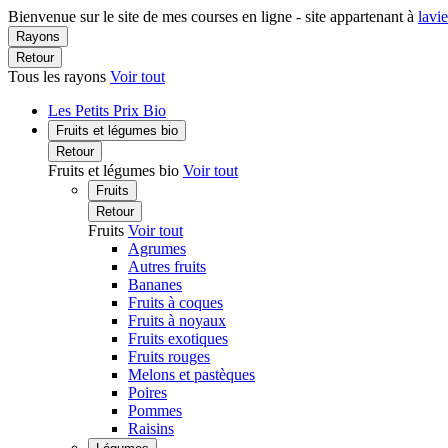
Bienvenue sur le site de mes courses en ligne - site appartenant à
lavi
Rayons
Retour
Tous les rayons
Voir tout
Les Petits Prix Bio
Fruits et légumes bio
Retour
Fruits et légumes bio
Voir tout
Fruits
Retour
Fruits
Voir tout
Agrumes
Autres fruits
Bananes
Fruits à coques
Fruits à noyaux
Fruits exotiques
Fruits rouges
Melons et pastèques
Poires
Pommes
Raisins