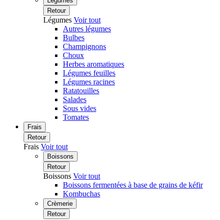
Légumes
Retour
Légumes
Voir tout
Autres légumes
Bulbes
Champignons
Choux
Herbes aromatiques
Légumes feuilles
Légumes racines
Ratatouilles
Salades
Sous vides
Tomates
Frais
Retour
Frais
Voir tout
Boissons
Retour
Boissons
Voir tout
Boissons fermentées à base de grains de kéfir
Kombuchas
Crèmerie
Retour