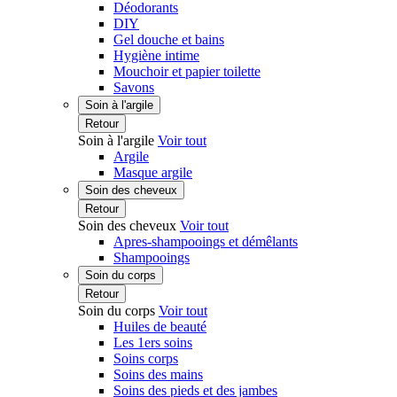
Déodorants
DIY
Gel douche et bains
Hygiène intime
Mouchoir et papier toilette
Savons
Soin à l'argile
Retour
Soin à l'argile
Voir tout
Argile
Masque argile
Soin des cheveux
Retour
Soin des cheveux
Voir tout
Apres-shampooings et démêlants
Shampooings
Soin du corps
Retour
Soin du corps
Voir tout
Huiles de beauté
Les 1ers soins
Soins corps
Soins des mains
Soins des pieds et des jambes