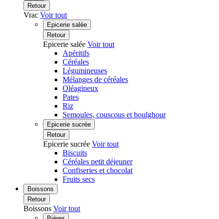
Retour
Vrac
Voir tout
Epicerie salée
Retour
Epicerie salée
Voir tout
Apéritifs
Céréales
Légumineuses
Mélanges de céréales
Oléagineux
Pates
Riz
Semoules, couscous et boulghour
Epicerie sucrée
Retour
Epicerie sucrée
Voir tout
Biscuits
Céréales petit déjeuner
Confiseries et chocolat
Fruits secs
Boissons
Retour
Boissons
Voir tout
Bières