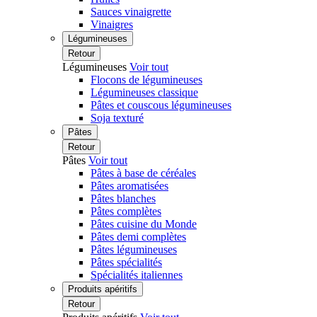
Sauces vinaigrette
Vinaigres
Légumineuses
Retour
Légumineuses
Voir tout
Flocons de légumineuses
Légumineuses classique
Pâtes et couscous légumineuses
Soja texturé
Pâtes
Retour
Pâtes
Voir tout
Pâtes à base de céréales
Pâtes aromatisées
Pâtes blanches
Pâtes complètes
Pâtes cuisine du Monde
Pâtes demi complètes
Pâtes légumineuses
Pâtes spécialités
Spécialités italiennes
Produits apéritifs
Retour