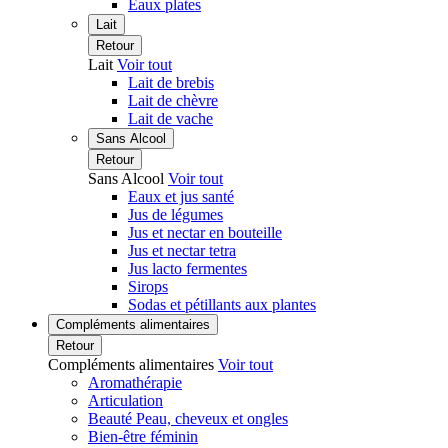
Eaux plates
Lait
Retour
Lait
Voir tout
Lait de brebis
Lait de chèvre
Lait de vache
Sans Alcool
Retour
Sans Alcool
Voir tout
Eaux et jus santé
Jus de légumes
Jus et nectar en bouteille
Jus et nectar tetra
Jus lacto fermentes
Sirops
Sodas et pétillants aux plantes
Compléments alimentaires
Retour
Compléments alimentaires
Voir tout
Aromathérapie
Articulation
Beauté Peau, cheveux et ongles
Bien-être féminin