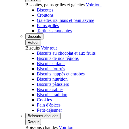
Biscottes, pains grillés et galettes
Voir tout
Biscottes
Croutons
Galettes riz, mais et pain azyme
Pains grillés
Tartines craquantes
Biscuits
Retour
Biscuits
Voir tout
Biscuits au chocolat et aux fruits
Biscuits de nos régions
Biscuits enfants
Biscuits fourrés
Biscuits nappés et enrobés
Biscuits nutrition
Biscuits pâtissiers
Biscuits sablés
Biscuits tradition
Cookies
Pain d'épices
Petit-déjeuner
Boissons chaudes
Retour
Boissons chaudes
Voir tout