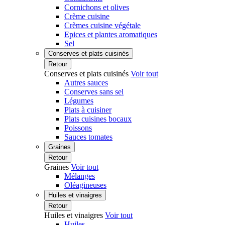
Cornichons et olives
Crème cuisine
Crèmes cuisine végétale
Epices et plantes aromatiques
Sel
Conserves et plats cuisinés
Retour
Conserves et plats cuisinés
Voir tout
Autres sauces
Conserves sans sel
Légumes
Plats à cuisiner
Plats cuisines bocaux
Poissons
Sauces tomates
Graines
Retour
Graines
Voir tout
Mélanges
Oléagineuses
Huiles et vinaigres
Retour
Huiles et vinaigres
Voir tout
Huiles