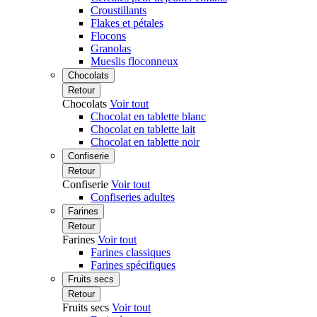
Croustillants
Flakes et pétales
Flocons
Granolas
Mueslis floconneux
Chocolats
Retour
Chocolats
Voir tout
Chocolat en tablette blanc
Chocolat en tablette lait
Chocolat en tablette noir
Confiserie
Retour
Confiserie
Voir tout
Confiseries adultes
Farines
Retour
Farines
Voir tout
Farines classiques
Farines spécifiques
Fruits secs
Retour
Fruits secs
Voir tout