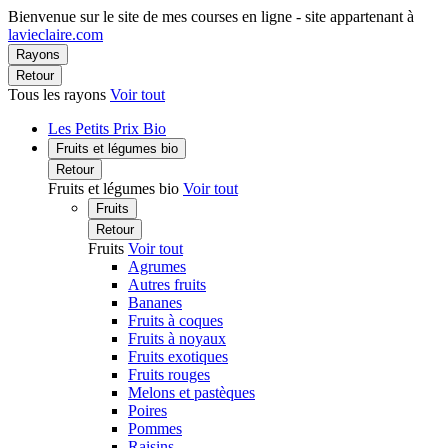
Bienvenue sur le site de mes courses en ligne - site appartenant à
lavieclaire.com
Rayons
Retour
Tous les rayons
Voir tout
Les Petits Prix Bio
Fruits et légumes bio
Retour
Fruits et légumes bio
Voir tout
Fruits
Retour
Fruits
Voir tout
Agrumes
Autres fruits
Bananes
Fruits à coques
Fruits à noyaux
Fruits exotiques
Fruits rouges
Melons et pastèques
Poires
Pommes
Raisins