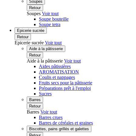
Soupes
Retour
Soupes
Voir tout
Soupe bouteille
Soupe tetra
Epicerie sucrée
Retour
Epicerie sucrée
Voir tout
Aide à la pâtisserie
Retour
Aide à la pâtisserie
Voir tout
Aides pâtissières
AROMATISATION
Coulis et nappages
Fruits secs pour la pâtisserie
Préparations prêt à l'emploi
Sucres
Barres
Retour
Barres
Voir tout
Barres crues
Barres de céréales et graines
Biscottes, pains grillés et galettes
Retour