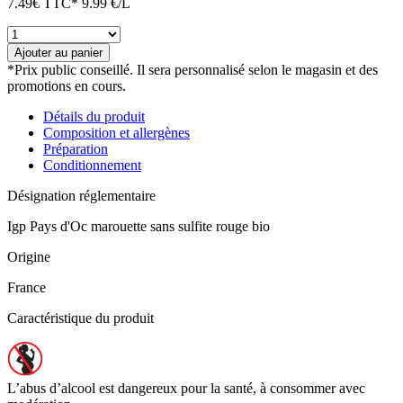
7.49
€
TTC*
9.99 €/L
quantité
de
Ajouter au panier
IGP
*Prix public conseillé. Il sera personnalisé selon le magasin et des
OC
promotions en cours.
rouge
bio
Détails du produit
-
Composition et allergènes
La
Préparation
marouette
Conditionnement
sans
sulfite
Désignation réglementaire
Igp Pays d'Oc marouette sans sulfite rouge bio
Origine
France
Caractéristique du produit
L’abus d’alcool est dangereux pour la santé, à consommer avec