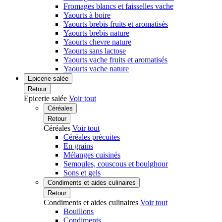
Fromages blancs et faisselles vache
Yaourts à boire
Yaourts brebis fruits et aromatisés
Yaourts brebis nature
Yaourts chevre nature
Yaourts sans lactose
Yaourts vache fruits et aromatisés
Yaourts vache nature
Epicerie salée
Retour
Epicerie salée
Voir tout
Céréales
Retour
Céréales
Voir tout
Céréales précuites
En grains
Mélanges cuisinés
Semoules, couscous et boulghour
Sons et gels
Condiments et aides culinaires
Retour
Condiments et aides culinaires
Voir tout
Bouillons
Condiments