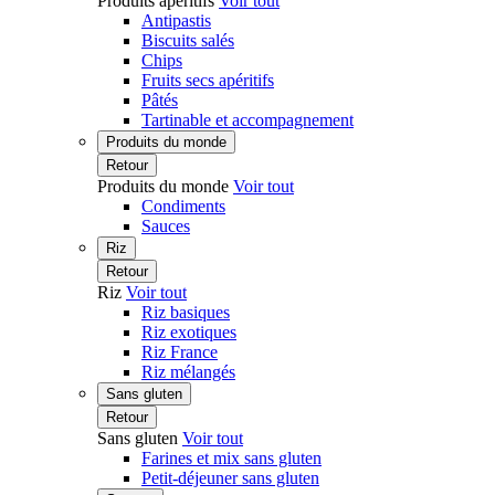
Produits apéritifs
Voir tout
Antipastis
Biscuits salés
Chips
Fruits secs apéritifs
Pâtés
Tartinable et accompagnement
Produits du monde
Retour
Produits du monde
Voir tout
Condiments
Sauces
Riz
Retour
Riz
Voir tout
Riz basiques
Riz exotiques
Riz France
Riz mélangés
Sans gluten
Retour
Sans gluten
Voir tout
Farines et mix sans gluten
Petit-déjeuner sans gluten