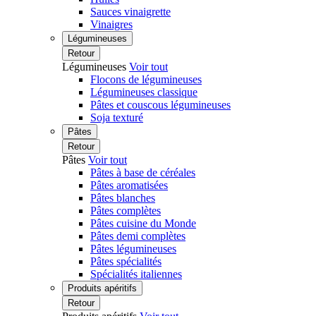
Sauces vinaigrette
Vinaigres
Légumineuses
Retour
Légumineuses
Voir tout
Flocons de légumineuses
Légumineuses classique
Pâtes et couscous légumineuses
Soja texturé
Pâtes
Retour
Pâtes
Voir tout
Pâtes à base de céréales
Pâtes aromatisées
Pâtes blanches
Pâtes complètes
Pâtes cuisine du Monde
Pâtes demi complètes
Pâtes légumineuses
Pâtes spécialités
Spécialités italiennes
Produits apéritifs
Retour