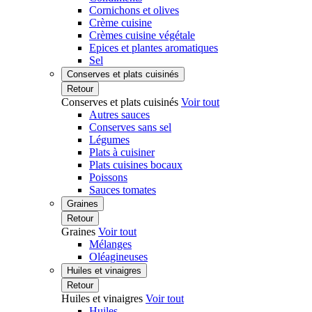
Cornichons et olives
Crème cuisine
Crèmes cuisine végétale
Epices et plantes aromatiques
Sel
Conserves et plats cuisinés
Retour
Conserves et plats cuisinés
Voir tout
Autres sauces
Conserves sans sel
Légumes
Plats à cuisiner
Plats cuisines bocaux
Poissons
Sauces tomates
Graines
Retour
Graines
Voir tout
Mélanges
Oléagineuses
Huiles et vinaigres
Retour
Huiles et vinaigres
Voir tout
Huiles