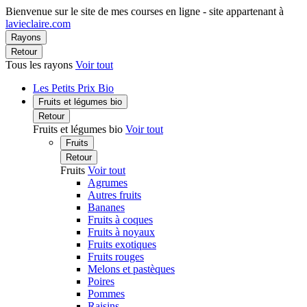
Bienvenue sur le site de mes courses en ligne - site appartenant à
lavieclaire.com
Rayons
Retour
Tous les rayons
Voir tout
Les Petits Prix Bio
Fruits et légumes bio
Retour
Fruits et légumes bio
Voir tout
Fruits
Retour
Fruits
Voir tout
Agrumes
Autres fruits
Bananes
Fruits à coques
Fruits à noyaux
Fruits exotiques
Fruits rouges
Melons et pastèques
Poires
Pommes
Raisins