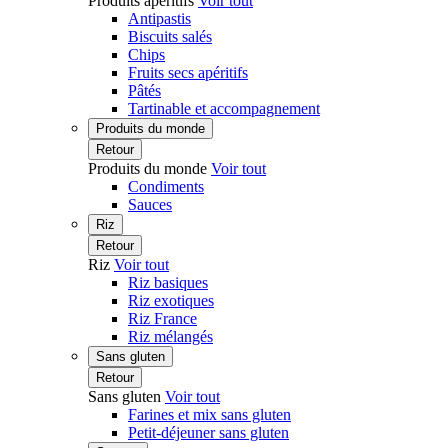
Produits apéritifs
Voir tout
Antipastis
Biscuits salés
Chips
Fruits secs apéritifs
Pâtés
Tartinable et accompagnement
Produits du monde
Retour
Produits du monde
Voir tout
Condiments
Sauces
Riz
Retour
Riz
Voir tout
Riz basiques
Riz exotiques
Riz France
Riz mélangés
Sans gluten
Retour
Sans gluten
Voir tout
Farines et mix sans gluten
Petit-déjeuner sans gluten