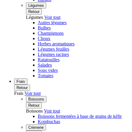
Légumes
Retour
Légumes
Voir tout
Autres légumes
Bulbes
Champignons
Choux
Herbes aromatiques
Légumes feuilles
Légumes racines
Ratatouilles
Salades
Sous vides
Tomates
Frais
Retour
Frais
Voir tout
Boissons
Retour
Boissons
Voir tout
Boissons fermentées à base de grains de kéfir
Kombuchas
Crèmerie