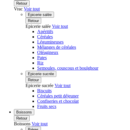
Retour
Vrac
Voir tout
Epicerie salée
Retour
Epicerie salée
Voir tout
Apéritifs
Céréales
Légumineuses
Mélanges de céréales
Oléagineux
Pates
Riz
Semoules, couscous et boulghour
Epicerie sucrée
Retour
Epicerie sucrée
Voir tout
Biscuits
Céréales petit déjeuner
Confiseries et chocolat
Fruits secs
Boissons
Retour
Boissons
Voir tout
Bières