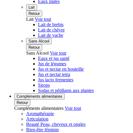
Eaux plates
Lait
Retour
Lait
Voir tout
Lait de brebis
Lait de chèvre
Lait de vache
Sans Alcool
Retour
Sans Alcool
Voir tout
Eaux et jus santé
Jus de légumes
Jus et nectar en bouteille
Jus et nectar tetra
Jus lacto fermentes
Sirops
Sodas et pétillants aux plantes
Compléments alimentaires
Retour
Compléments alimentaires
Voir tout
Aromathérapie
Articulation
Beauté Peau, cheveux et ongles
Bien-être féminin