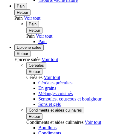
Yaourts vache nature
Pain
Retour
Pain
Voir tout
Pain
Retour
Pain
Voir tout
Pain
Epicerie salée
Retour
Epicerie salée
Voir tout
Céréales
Retour
Céréales
Voir tout
Céréales précuites
En grains
Mélanges cuisinés
Semoules, couscous et boulghour
Sons et gels
Condiments et aides culinaires
Retour
Condiments et aides culinaires
Voir tout
Bouillons
Condiments