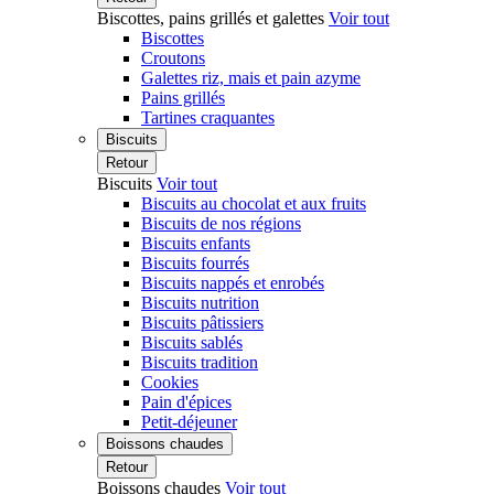
Biscottes, pains grillés et galettes
Voir tout
Biscottes
Croutons
Galettes riz, mais et pain azyme
Pains grillés
Tartines craquantes
Biscuits
Retour
Biscuits
Voir tout
Biscuits au chocolat et aux fruits
Biscuits de nos régions
Biscuits enfants
Biscuits fourrés
Biscuits nappés et enrobés
Biscuits nutrition
Biscuits pâtissiers
Biscuits sablés
Biscuits tradition
Cookies
Pain d'épices
Petit-déjeuner
Boissons chaudes
Retour
Boissons chaudes
Voir tout