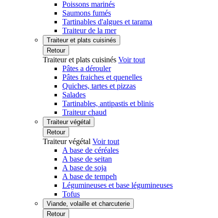
Poissons marinés
Saumons fumés
Tartinables d'algues et tarama
Traiteur de la mer
Traiteur et plats cuisinés
Retour
Traiteur et plats cuisinés
Voir tout
Pâtes a dérouler
Pâtes fraiches et quenelles
Quiches, tartes et pizzas
Salades
Tartinables, antipastis et blinis
Traiteur chaud
Traiteur végétal
Retour
Traiteur végétal
Voir tout
A base de céréales
A base de seitan
A base de soja
A base de tempeh
Légumineuses et base légumineuses
Tofus
Viande, volaille et charcuterie
Retour