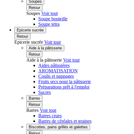
Soupes
Retour
Soupes
Voir tout
Soupe bouteille
Soupe tetra
Epicerie sucrée
Retour
Epicerie sucrée
Voir tout
Aide à la pâtisserie
Retour
Aide à la pâtisserie
Voir tout
Aides pâtissières
AROMATISATION
Coulis et nappages
Fruits secs pour la pâtisserie
Préparations prêt à l'emploi
Sucres
Barres
Retour
Barres
Voir tout
Barres crues
Barres de céréales et graines
Biscottes, pains grillés et galettes
Retour