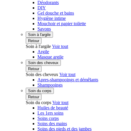
Déodorants
DIY
Gel douche et bains
Hygiène intime
Mouchoir et papier toilette
Savons
Soin à l'argile
Retour
Soin à l'argile
Voir tout
Argile
Masque argile
Soin des cheveux
Retour
Soin des cheveux
Voir tout
Apres-shampooings et démêlants
Shampooings
Soin du corps
Retour
Soin du corps
Voir tout
Huiles de beauté
Les 1ers soins
Soins corps
Soins des mains
Soins des pieds et des jambes