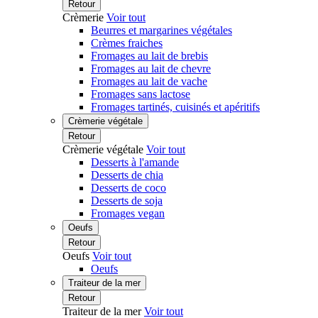
Retour
Crèmerie
Voir tout
Beurres et margarines végétales
Crèmes fraiches
Fromages au lait de brebis
Fromages au lait de chevre
Fromages au lait de vache
Fromages sans lactose
Fromages tartinés, cuisinés et apéritifs
Crèmerie végétale
Retour
Crèmerie végétale
Voir tout
Desserts à l'amande
Desserts de chia
Desserts de coco
Desserts de soja
Fromages vegan
Oeufs
Retour
Oeufs
Voir tout
Oeufs
Traiteur de la mer
Retour
Traiteur de la mer
Voir tout