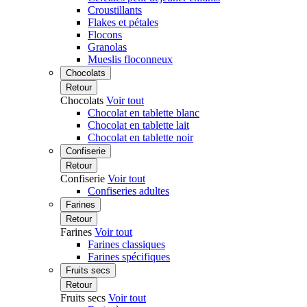
Croustillants
Flakes et pétales
Flocons
Granolas
Mueslis floconneux
Chocolats
Retour
Chocolats
Voir tout
Chocolat en tablette blanc
Chocolat en tablette lait
Chocolat en tablette noir
Confiserie
Retour
Confiserie
Voir tout
Confiseries adultes
Farines
Retour
Farines
Voir tout
Farines classiques
Farines spécifiques
Fruits secs
Retour
Fruits secs
Voir tout