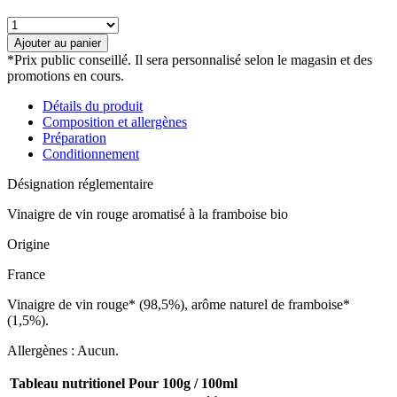
quantité
de
Ajouter au panier
Vinaigre
*Prix public conseillé. Il sera personnalisé selon le magasin et des
de
promotions en cours.
vin
aromatisé
Détails du produit
à
Composition et allergènes
la
Préparation
framboise
Conditionnement
bio
Désignation réglementaire
Vinaigre de vin rouge aromatisé à la framboise bio
Origine
France
Vinaigre de vin rouge* (98,5%), arôme naturel de framboise*
(1,5%).
Allergènes : Aucun.
Tableau nutritionel
Pour 100g / 100ml