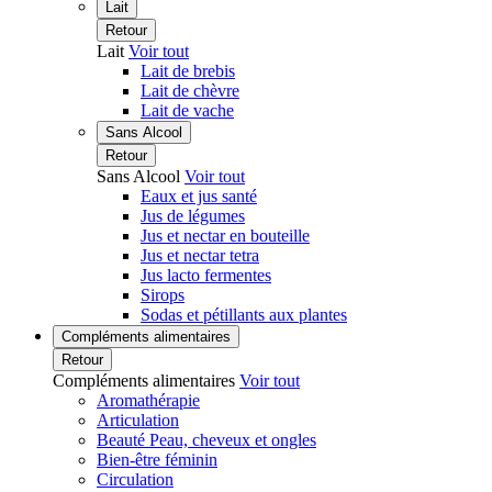
Lait
Retour
Lait
Voir tout
Lait de brebis
Lait de chèvre
Lait de vache
Sans Alcool
Retour
Sans Alcool
Voir tout
Eaux et jus santé
Jus de légumes
Jus et nectar en bouteille
Jus et nectar tetra
Jus lacto fermentes
Sirops
Sodas et pétillants aux plantes
Compléments alimentaires
Retour
Compléments alimentaires
Voir tout
Aromathérapie
Articulation
Beauté Peau, cheveux et ongles
Bien-être féminin
Circulation