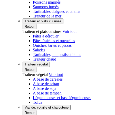
Poissons marinés
Saumons fumés
Tartinables d'algues et tarama
Traiteur de la mer
Traiteur et plats cuisinés
Retour
Traiteur et plats cuisinés
Voir tout
Pâtes a dérouler
Pâtes fraiches et quenelles
Quiches, tartes et pizzas
Salades
Tartinables, antipastis et blinis
Traiteur chaud
Traiteur végétal
Retour
Traiteur végétal
Voir tout
A base de céréales
A base de seitan
A base de soja
A base de tempeh
Légumineuses et base légumineuses
Tofus
Viande, volaille et charcuterie
Retour