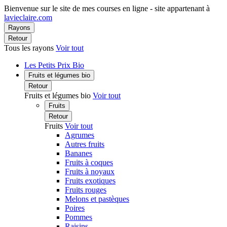
Bienvenue sur le site de mes courses en ligne - site appartenant à
lavieclaire.com
Rayons
Retour
Tous les rayons
Voir tout
Les Petits Prix Bio
Fruits et légumes bio
Retour
Fruits et légumes bio
Voir tout
Fruits
Retour
Fruits
Voir tout
Agrumes
Autres fruits
Bananes
Fruits à coques
Fruits à noyaux
Fruits exotiques
Fruits rouges
Melons et pastèques
Poires
Pommes
Raisins