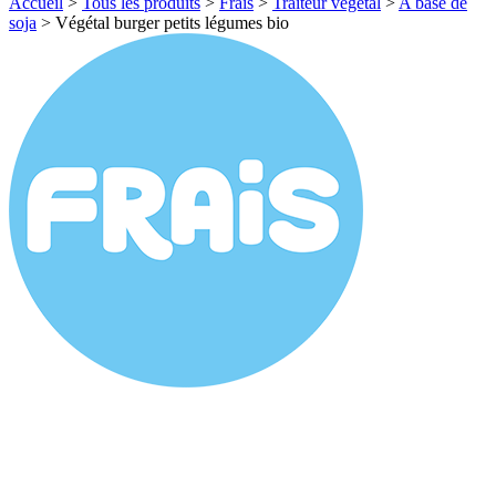
Accueil
>
Tous les produits
>
Frais
>
Traiteur végétal
>
A base de
soja
>
Végétal burger petits légumes bio