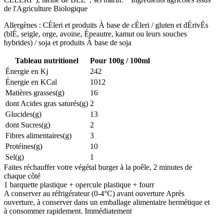
de l'Agriculture Biologique
Allergènes : CÉleri et produits À base de cÉleri / gluten et dÉrivÉs
(blÉ, seigle, orge, avoine, Épeautre, kamut ou leurs souches
hybrides) / soja et produits À base de soja
Tableau nutritionel
Pour 100g / 100ml
Énergie en Kj
242
Énergie en KCal
1012
Matières grasses(g)
16
dont Acides gras saturés(g)
2
Glucides(g)
13
dont Sucres(g)
2
Fibres alimentaires(g)
3
Protéines(g)
10
Sel(g)
1
Faites réchauffer votre végétal burger à la poêle, 2 minutes de
chaque côté
1 barquette plastique + opercule plastique + fourr
A conserver au réfrigérateur (0-4°C) avant ouverture Après
ouverture, à conserver dans un emballage alimentaire hermétique et
à consommer rapidement. Immédiatement