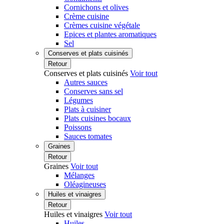
Cornichons et olives
Crème cuisine
Crèmes cuisine végétale
Epices et plantes aromatiques
Sel
Conserves et plats cuisinés
Retour
Conserves et plats cuisinés
Voir tout
Autres sauces
Conserves sans sel
Légumes
Plats à cuisiner
Plats cuisines bocaux
Poissons
Sauces tomates
Graines
Retour
Graines
Voir tout
Mélanges
Oléagineuses
Huiles et vinaigres
Retour
Huiles et vinaigres
Voir tout
Huiles