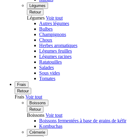
Légumes
Retour
Légumes
Voir tout
Autres légumes
Bulbes
Champignons
Choux
Herbes aromatiques
Légumes feuilles
Légumes racines
Ratatouilles
Salades
Sous vides
Tomates
Frais
Retour
Frais
Voir tout
Boissons
Retour
Boissons
Voir tout
Boissons fermentées à base de grains de kéfir
Kombuchas
Crèmerie