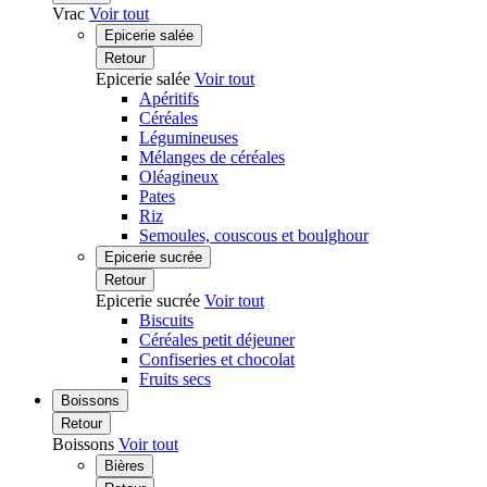
Vrac
Voir tout
Epicerie salée
Retour
Epicerie salée
Voir tout
Apéritifs
Céréales
Légumineuses
Mélanges de céréales
Oléagineux
Pates
Riz
Semoules, couscous et boulghour
Epicerie sucrée
Retour
Epicerie sucrée
Voir tout
Biscuits
Céréales petit déjeuner
Confiseries et chocolat
Fruits secs
Boissons
Retour
Boissons
Voir tout
Bières