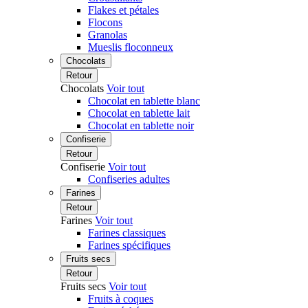
Flakes et pétales
Flocons
Granolas
Mueslis floconneux
Chocolats
Retour
Chocolats
Voir tout
Chocolat en tablette blanc
Chocolat en tablette lait
Chocolat en tablette noir
Confiserie
Retour
Confiserie
Voir tout
Confiseries adultes
Farines
Retour
Farines
Voir tout
Farines classiques
Farines spécifiques
Fruits secs
Retour
Fruits secs
Voir tout
Fruits à coques