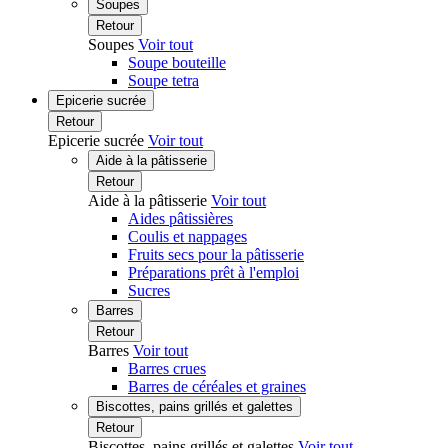
Soupes
Retour
Soupes
Voir tout
Soupe bouteille
Soupe tetra
Epicerie sucrée
Retour
Epicerie sucrée
Voir tout
Aide à la pâtisserie
Retour
Aide à la pâtisserie
Voir tout
Aides pâtissières
Coulis et nappages
Fruits secs pour la pâtisserie
Préparations prêt à l'emploi
Sucres
Barres
Retour
Barres
Voir tout
Barres crues
Barres de céréales et graines
Biscottes, pains grillés et galettes
Retour
Biscottes, pains grillés et galettes
Voir tout