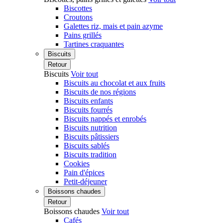
Biscottes
Croutons
Galettes riz, mais et pain azyme
Pains grillés
Tartines craquantes
Biscuits
Retour
Biscuits
Voir tout
Biscuits au chocolat et aux fruits
Biscuits de nos régions
Biscuits enfants
Biscuits fourrés
Biscuits nappés et enrobés
Biscuits nutrition
Biscuits pâtissiers
Biscuits sablés
Biscuits tradition
Cookies
Pain d'épices
Petit-déjeuner
Boissons chaudes
Retour
Boissons chaudes
Voir tout
Cafés