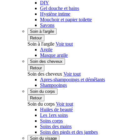
DIY
Gel douche et bains
Hygiène intime
Mouchoir et papier toilette
Savons
Soin à l'argile
Retour
Soin à l'argile
Voir tout
Argile
Masque argile
Soin des cheveux
Retour
Soin des cheveux
Voir tout
Apres-shampooings et démêlants
Shampooings
Soin du corps
Retour
Soin du corps
Voir tout
Huiles de beauté
Les 1ers soins
Soins corps
Soins des mains
Soins des pieds et des jambes
Soin du visage