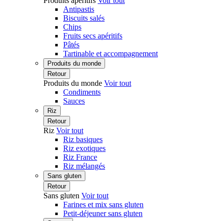
Produits apéritifs
Voir tout
Antipastis
Biscuits salés
Chips
Fruits secs apéritifs
Pâtés
Tartinable et accompagnement
Produits du monde
Retour
Produits du monde
Voir tout
Condiments
Sauces
Riz
Retour
Riz
Voir tout
Riz basiques
Riz exotiques
Riz France
Riz mélangés
Sans gluten
Retour
Sans gluten
Voir tout
Farines et mix sans gluten
Petit-déjeuner sans gluten