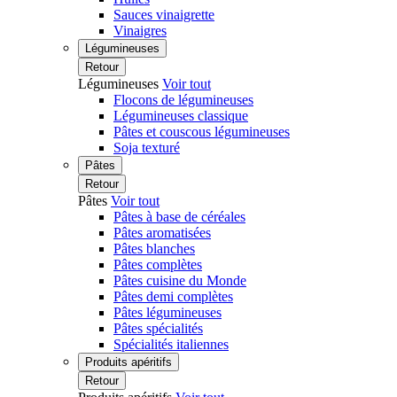
Sauces vinaigrette
Vinaigres
Légumineuses
Retour
Légumineuses
Voir tout
Flocons de légumineuses
Légumineuses classique
Pâtes et couscous légumineuses
Soja texturé
Pâtes
Retour
Pâtes
Voir tout
Pâtes à base de céréales
Pâtes aromatisées
Pâtes blanches
Pâtes complètes
Pâtes cuisine du Monde
Pâtes demi complètes
Pâtes légumineuses
Pâtes spécialités
Spécialités italiennes
Produits apéritifs
Retour