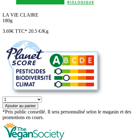
LA VIE CLAIRE
180g
3.69
€
TTC*
20.5 €/Kg
quantité
de
Ajouter au panier
Végétal
*Prix public conseillé. Il sera personnalisé selon le magasin et des
burger
promotions en cours.
petits
légumes
bio