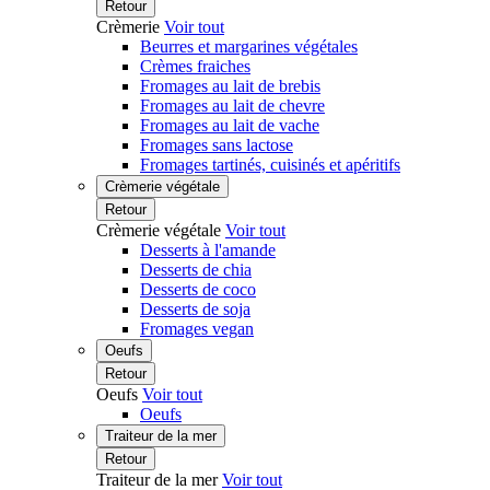
Retour
Crèmerie
Voir tout
Beurres et margarines végétales
Crèmes fraiches
Fromages au lait de brebis
Fromages au lait de chevre
Fromages au lait de vache
Fromages sans lactose
Fromages tartinés, cuisinés et apéritifs
Crèmerie végétale
Retour
Crèmerie végétale
Voir tout
Desserts à l'amande
Desserts de chia
Desserts de coco
Desserts de soja
Fromages vegan
Oeufs
Retour
Oeufs
Voir tout
Oeufs
Traiteur de la mer
Retour
Traiteur de la mer
Voir tout