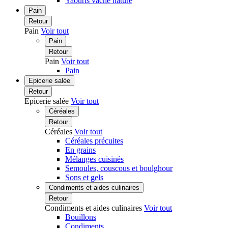
Yaourts vache nature
Pain
Retour
Pain
Voir tout
Pain
Retour
Pain
Voir tout
Pain
Epicerie salée
Retour
Epicerie salée
Voir tout
Céréales
Retour
Céréales
Voir tout
Céréales précuites
En grains
Mélanges cuisinés
Semoules, couscous et boulghour
Sons et gels
Condiments et aides culinaires
Retour
Condiments et aides culinaires
Voir tout
Bouillons
Condiments