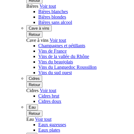
Retour
Bières
Voir tout
Bières blanches
Bières blondes
Bières sans alcool
Cave à vins
Retour
Cave à vins
Voir tout
Champagnes et pétillants
Vins de France
Vins de la vallée du Rhône
Vins du beaujolais
Vins du Languedoc Roussillon
Vins du sud ouest
Cidres
Retour
Cidres
Voir tout
Cidres brut
Cidres doux
Eau
Retour
Eau
Voir tout
Eaux gazeuses
Eaux plates