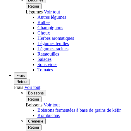
Légumes
Retour
Légumes
Voir tout
Autres légumes
Bulbes
Champignons
Choux
Herbes aromatiques
Légumes feuilles
Légumes racines
Ratatouilles
Salades
Sous vides
Tomates
Frais
Retour
Frais
Voir tout
Boissons
Retour
Boissons
Voir tout
Boissons fermentées à base de grains de kéfir
Kombuchas
Crèmerie
Retour