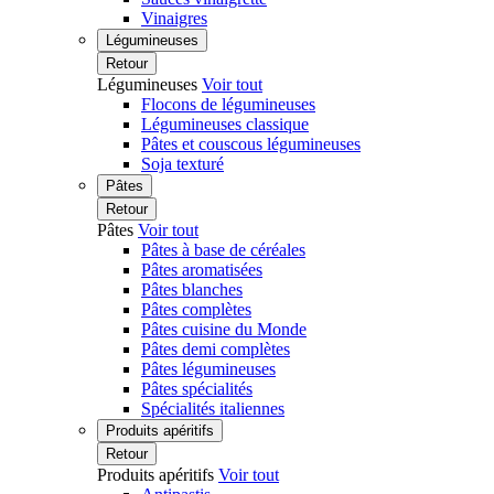
Vinaigres
Légumineuses
Retour
Légumineuses
Voir tout
Flocons de légumineuses
Légumineuses classique
Pâtes et couscous légumineuses
Soja texturé
Pâtes
Retour
Pâtes
Voir tout
Pâtes à base de céréales
Pâtes aromatisées
Pâtes blanches
Pâtes complètes
Pâtes cuisine du Monde
Pâtes demi complètes
Pâtes légumineuses
Pâtes spécialités
Spécialités italiennes
Produits apéritifs
Retour
Produits apéritifs
Voir tout