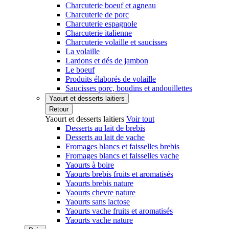
Charcuterie boeuf et agneau
Charcuterie de porc
Charcuterie espagnole
Charcuterie italienne
Charcuterie volaille et saucisses
La volaille
Lardons et dés de jambon
Le boeuf
Produits élaborés de volaille
Saucisses porc, boudins et andouillettes
Yaourt et desserts laitiers
Retour
Yaourt et desserts laitiers
Voir tout
Desserts au lait de brebis
Desserts au lait de vache
Fromages blancs et faisselles brebis
Fromages blancs et faisselles vache
Yaourts à boire
Yaourts brebis fruits et aromatisés
Yaourts brebis nature
Yaourts chevre nature
Yaourts sans lactose
Yaourts vache fruits et aromatisés
Yaourts vache nature