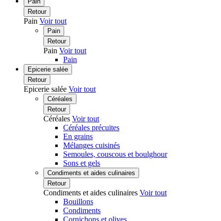
Pain
Retour
Pain
Voir tout
Pain
Retour
Pain
Voir tout
Pain
Epicerie salée
Retour
Epicerie salée
Voir tout
Céréales
Retour
Céréales
Voir tout
Céréales précuites
En grains
Mélanges cuisinés
Semoules, couscous et boulghour
Sons et gels
Condiments et aides culinaires
Retour
Condiments et aides culinaires
Voir tout
Bouillons
Condiments
Cornichons et olives