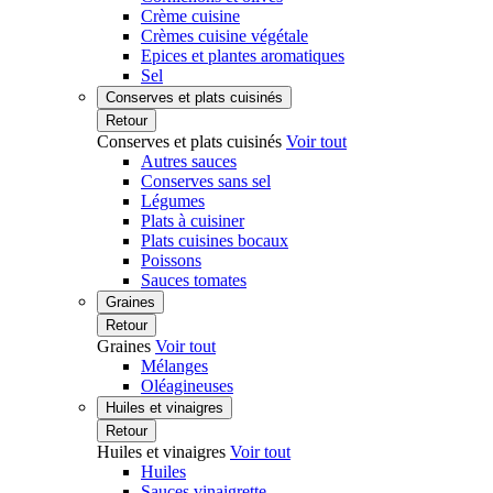
Crème cuisine
Crèmes cuisine végétale
Epices et plantes aromatiques
Sel
Conserves et plats cuisinés
Retour
Conserves et plats cuisinés
Voir tout
Autres sauces
Conserves sans sel
Légumes
Plats à cuisiner
Plats cuisines bocaux
Poissons
Sauces tomates
Graines
Retour
Graines
Voir tout
Mélanges
Oléagineuses
Huiles et vinaigres
Retour
Huiles et vinaigres
Voir tout
Huiles
Sauces vinaigrette