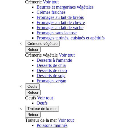
Crèmerie
Voir tout
Beurres et margarines végétales
Crèmes fraiches
Fromages au lait de brebis
Fromages au lait de chevre
Fromages au lait de vache
Fromages sans lactose
Fromages tartinés, cuisinés et apéritifs
Crèmerie végétale
Retour
Crèmerie végétale
Voir tout
Desserts à l'amande
Desserts de chia
Desserts de coco
Desserts de soja
Fromages vegan
Oeufs
Retour
Oeufs
Voir tout
Oeufs
Traiteur de la mer
Retour
Traiteur de la mer
Voir tout
Poissons marinés