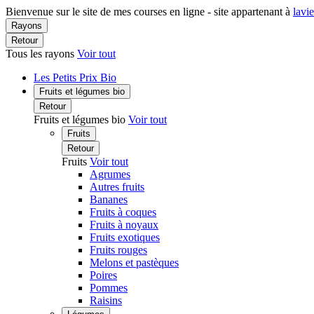
Bienvenue sur le site de mes courses en ligne - site appartenant à
lavi
Rayons
Retour
Tous les rayons
Voir tout
Les Petits Prix Bio
Fruits et légumes bio
Retour
Fruits et légumes bio
Voir tout
Fruits
Retour
Fruits
Voir tout
Agrumes
Autres fruits
Bananes
Fruits à coques
Fruits à noyaux
Fruits exotiques
Fruits rouges
Melons et pastèques
Poires
Pommes
Raisins