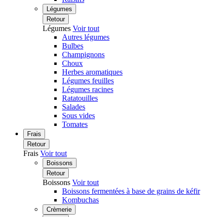
Légumes
Retour
Légumes
Voir tout
Autres légumes
Bulbes
Champignons
Choux
Herbes aromatiques
Légumes feuilles
Légumes racines
Ratatouilles
Salades
Sous vides
Tomates
Frais
Retour
Frais
Voir tout
Boissons
Retour
Boissons
Voir tout
Boissons fermentées à base de grains de kéfir
Kombuchas
Crèmerie