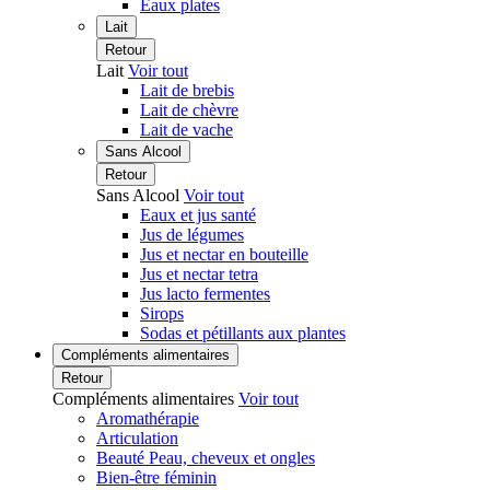
Eaux plates
Lait
Retour
Lait
Voir tout
Lait de brebis
Lait de chèvre
Lait de vache
Sans Alcool
Retour
Sans Alcool
Voir tout
Eaux et jus santé
Jus de légumes
Jus et nectar en bouteille
Jus et nectar tetra
Jus lacto fermentes
Sirops
Sodas et pétillants aux plantes
Compléments alimentaires
Retour
Compléments alimentaires
Voir tout
Aromathérapie
Articulation
Beauté Peau, cheveux et ongles
Bien-être féminin