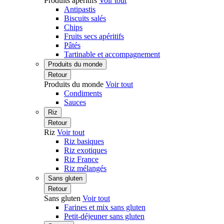
Produits apéritifs
Voir tout
Antipastis
Biscuits salés
Chips
Fruits secs apéritifs
Pâtés
Tartinable et accompagnement
Produits du monde
Retour
Produits du monde
Voir tout
Condiments
Sauces
Riz
Retour
Riz
Voir tout
Riz basiques
Riz exotiques
Riz France
Riz mélangés
Sans gluten
Retour
Sans gluten
Voir tout
Farines et mix sans gluten
Petit-déjeuner sans gluten