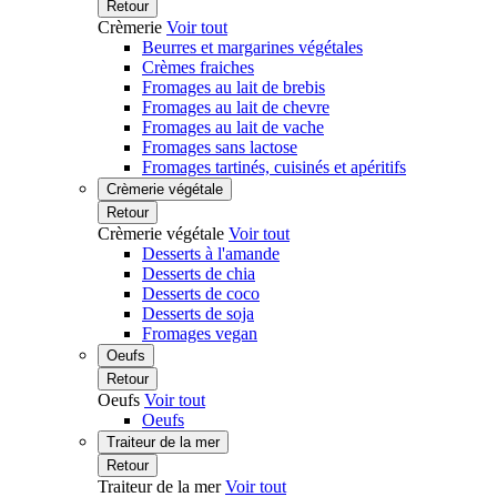
Retour
Crèmerie
Voir tout
Beurres et margarines végétales
Crèmes fraiches
Fromages au lait de brebis
Fromages au lait de chevre
Fromages au lait de vache
Fromages sans lactose
Fromages tartinés, cuisinés et apéritifs
Crèmerie végétale
Retour
Crèmerie végétale
Voir tout
Desserts à l'amande
Desserts de chia
Desserts de coco
Desserts de soja
Fromages vegan
Oeufs
Retour
Oeufs
Voir tout
Oeufs
Traiteur de la mer
Retour
Traiteur de la mer
Voir tout