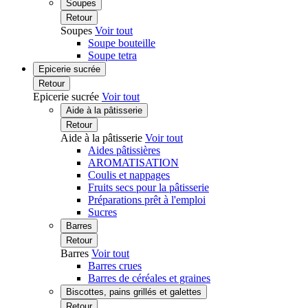
Soupes
Retour
Soupes
Voir tout
Soupe bouteille
Soupe tetra
Epicerie sucrée
Retour
Epicerie sucrée
Voir tout
Aide à la pâtisserie
Retour
Aide à la pâtisserie
Voir tout
Aides pâtissières
AROMATISATION
Coulis et nappages
Fruits secs pour la pâtisserie
Préparations prêt à l'emploi
Sucres
Barres
Retour
Barres
Voir tout
Barres crues
Barres de céréales et graines
Biscottes, pains grillés et galettes
Retour