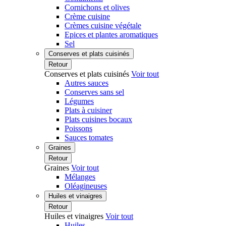
Cornichons et olives
Crème cuisine
Crèmes cuisine végétale
Epices et plantes aromatiques
Sel
Conserves et plats cuisinés
Retour
Conserves et plats cuisinés
Voir tout
Autres sauces
Conserves sans sel
Légumes
Plats à cuisiner
Plats cuisines bocaux
Poissons
Sauces tomates
Graines
Retour
Graines
Voir tout
Mélanges
Oléagineuses
Huiles et vinaigres
Retour
Huiles et vinaigres
Voir tout
Huiles