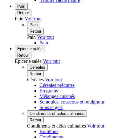
Yaourts vache nature
Pain
Retour
Pain
Voir tout
Pain
Retour
Pain
Voir tout
Pain
Epicerie salée
Retour
Epicerie salée
Voir tout
Céréales
Retour
Céréales
Voir tout
Céréales précuites
En grains
Mélanges cuisinés
Semoules, couscous et boulghour
Sons et gels
Condiments et aides culinaires
Retour
Condiments et aides culinaires
Voir tout
Bouillons
Condiments