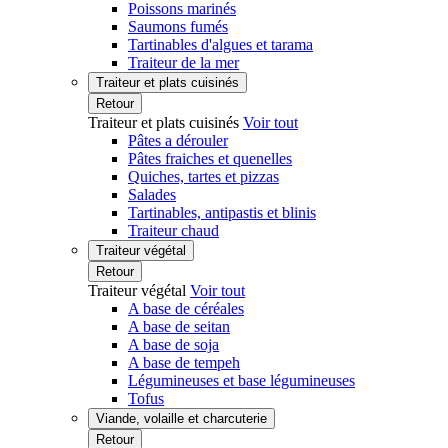
Poissons marinés
Saumons fumés
Tartinables d'algues et tarama
Traiteur de la mer
Traiteur et plats cuisinés
Retour
Traiteur et plats cuisinés
Voir tout
Pâtes a dérouler
Pâtes fraiches et quenelles
Quiches, tartes et pizzas
Salades
Tartinables, antipastis et blinis
Traiteur chaud
Traiteur végétal
Retour
Traiteur végétal
Voir tout
A base de céréales
A base de seitan
A base de soja
A base de tempeh
Légumineuses et base légumineuses
Tofus
Viande, volaille et charcuterie
Retour