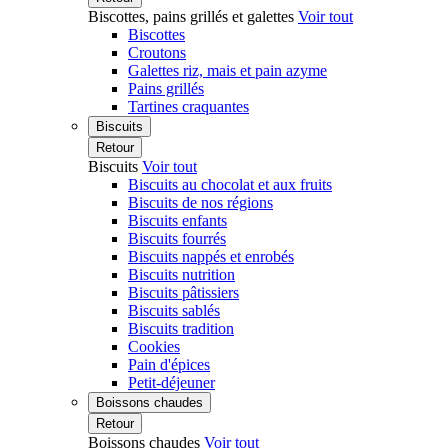
Biscottes, pains grillés et galettes
Voir tout
Biscottes
Croutons
Galettes riz, mais et pain azyme
Pains grillés
Tartines craquantes
Biscuits
Retour
Biscuits
Voir tout
Biscuits au chocolat et aux fruits
Biscuits de nos régions
Biscuits enfants
Biscuits fourrés
Biscuits nappés et enrobés
Biscuits nutrition
Biscuits pâtissiers
Biscuits sablés
Biscuits tradition
Cookies
Pain d'épices
Petit-déjeuner
Boissons chaudes
Retour
Boissons chaudes
Voir tout