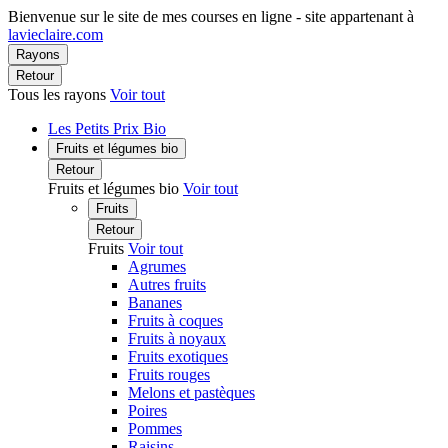
Bienvenue sur le site de mes courses en ligne - site appartenant à
lavieclaire.com
Rayons
Retour
Tous les rayons
Voir tout
Les Petits Prix Bio
Fruits et légumes bio
Retour
Fruits et légumes bio
Voir tout
Fruits
Retour
Fruits
Voir tout
Agrumes
Autres fruits
Bananes
Fruits à coques
Fruits à noyaux
Fruits exotiques
Fruits rouges
Melons et pastèques
Poires
Pommes
Raisins