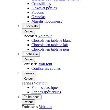
Croustillants
Flakes et pétales
Flocons
Granolas
Mueslis floconneux
Chocolats
Retour
Chocolats
Voir tout
Chocolat en tablette blanc
Chocolat en tablette lait
Chocolat en tablette noir
Confiserie
Retour
Confiserie
Voir tout
Confiseries adultes
Farines
Retour
Farines
Voir tout
Farines classiques
Farines spécifiques
Fruits secs
Retour
Fruits secs
Voir tout