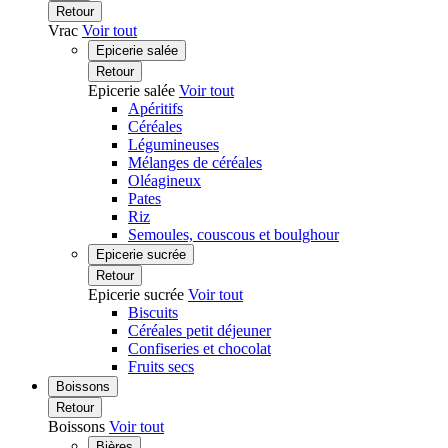
Retour
Vrac
Voir tout
Epicerie salée
Retour
Epicerie salée
Voir tout
Apéritifs
Céréales
Légumineuses
Mélanges de céréales
Oléagineux
Pates
Riz
Semoules, couscous et boulghour
Epicerie sucrée
Retour
Epicerie sucrée
Voir tout
Biscuits
Céréales petit déjeuner
Confiseries et chocolat
Fruits secs
Boissons
Retour
Boissons
Voir tout
Bières