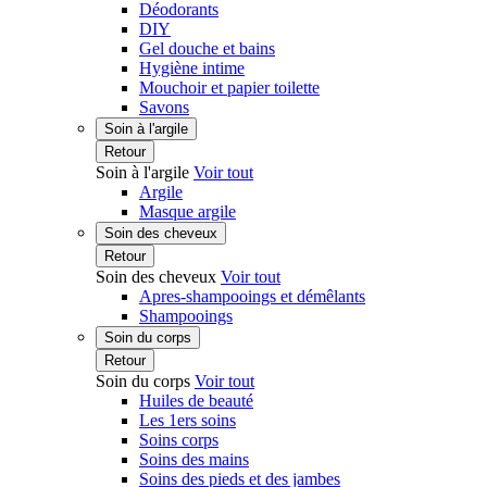
Déodorants
DIY
Gel douche et bains
Hygiène intime
Mouchoir et papier toilette
Savons
Soin à l'argile
Retour
Soin à l'argile
Voir tout
Argile
Masque argile
Soin des cheveux
Retour
Soin des cheveux
Voir tout
Apres-shampooings et démêlants
Shampooings
Soin du corps
Retour
Soin du corps
Voir tout
Huiles de beauté
Les 1ers soins
Soins corps
Soins des mains
Soins des pieds et des jambes