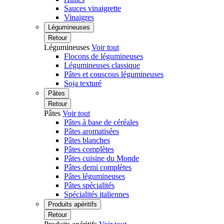
Sauces vinaigrette
Vinaigres
Légumineuses
Retour
Légumineuses
Voir tout
Flocons de légumineuses
Légumineuses classique
Pâtes et couscous légumineuses
Soja texturé
Pâtes
Retour
Pâtes
Voir tout
Pâtes à base de céréales
Pâtes aromatisées
Pâtes blanches
Pâtes complètes
Pâtes cuisine du Monde
Pâtes demi complètes
Pâtes légumineuses
Pâtes spécialités
Spécialités italiennes
Produits apéritifs
Retour