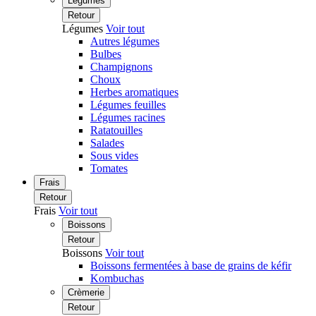
Légumes
Retour
Légumes
Voir tout
Autres légumes
Bulbes
Champignons
Choux
Herbes aromatiques
Légumes feuilles
Légumes racines
Ratatouilles
Salades
Sous vides
Tomates
Frais
Retour
Frais
Voir tout
Boissons
Retour
Boissons
Voir tout
Boissons fermentées à base de grains de kéfir
Kombuchas
Crèmerie
Retour