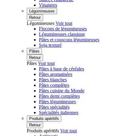
Vinaigres
Légumineuses
Retour
Légumineuses
Voir tout
Flocons de légumineuses
Légumineuses classique
Pâtes et couscous légumineuses
Soja texturé
Pâtes
Retour
Pâtes
Voir tout
Pâtes à base de céréales
Pâtes aromatisées
Pâtes blanches
Pâtes complètes
Pâtes cuisine du Monde
Pâtes demi complètes
Pâtes légumineuses
Pâtes spécialités
Spécialités italiennes
Produits apéritifs
Retour
Produits apéritifs
Voir tout