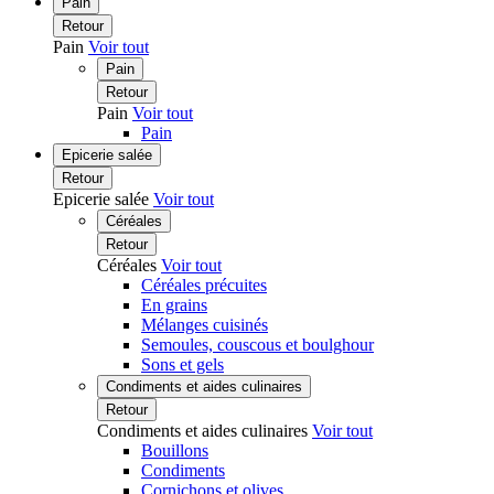
Pain
Retour
Pain
Voir tout
Pain
Retour
Pain
Voir tout
Pain
Epicerie salée
Retour
Epicerie salée
Voir tout
Céréales
Retour
Céréales
Voir tout
Céréales précuites
En grains
Mélanges cuisinés
Semoules, couscous et boulghour
Sons et gels
Condiments et aides culinaires
Retour
Condiments et aides culinaires
Voir tout
Bouillons
Condiments
Cornichons et olives