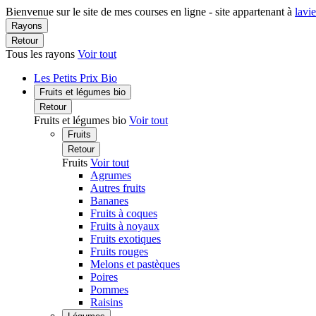
Bienvenue sur le site de mes courses en ligne - site appartenant à
lavi
Rayons
Retour
Tous les rayons
Voir tout
Les Petits Prix Bio
Fruits et légumes bio
Retour
Fruits et légumes bio
Voir tout
Fruits
Retour
Fruits
Voir tout
Agrumes
Autres fruits
Bananes
Fruits à coques
Fruits à noyaux
Fruits exotiques
Fruits rouges
Melons et pastèques
Poires
Pommes
Raisins