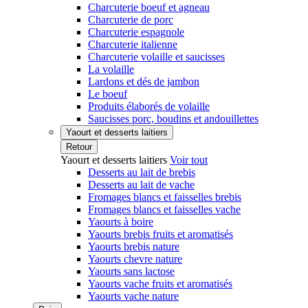
Charcuterie boeuf et agneau
Charcuterie de porc
Charcuterie espagnole
Charcuterie italienne
Charcuterie volaille et saucisses
La volaille
Lardons et dés de jambon
Le boeuf
Produits élaborés de volaille
Saucisses porc, boudins et andouillettes
Yaourt et desserts laitiers
Retour
Yaourt et desserts laitiers
Voir tout
Desserts au lait de brebis
Desserts au lait de vache
Fromages blancs et faisselles brebis
Fromages blancs et faisselles vache
Yaourts à boire
Yaourts brebis fruits et aromatisés
Yaourts brebis nature
Yaourts chevre nature
Yaourts sans lactose
Yaourts vache fruits et aromatisés
Yaourts vache nature