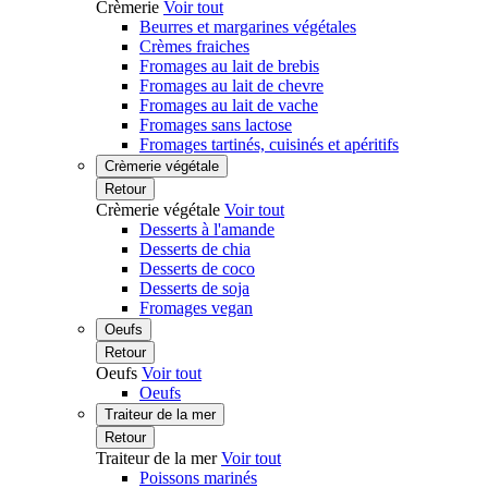
Crèmerie
Voir tout
Beurres et margarines végétales
Crèmes fraiches
Fromages au lait de brebis
Fromages au lait de chevre
Fromages au lait de vache
Fromages sans lactose
Fromages tartinés, cuisinés et apéritifs
Crèmerie végétale
Retour
Crèmerie végétale
Voir tout
Desserts à l'amande
Desserts de chia
Desserts de coco
Desserts de soja
Fromages vegan
Oeufs
Retour
Oeufs
Voir tout
Oeufs
Traiteur de la mer
Retour
Traiteur de la mer
Voir tout
Poissons marinés