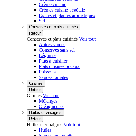
Crème cuisine
Crèmes cuisine végétale
Epices et plantes aromatiques
Sel
Conserves et plats cuisinés
Retour
Conserves et plats cuisinés
Voir tout
Autres sauces
Conserves sans sel
Légumes
Plats à cuisiner
Plats cuisines bocaux
Poissons
Sauces tomates
Graines
Retour
Graines
Voir tout
Mélanges
Oléagineuses
Huiles et vinaigres
Retour
Huiles et vinaigres
Voir tout
Huiles
Sauces vinaigrette