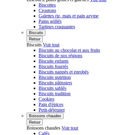
Biscottes
Croutons
Galettes riz, mais et pain azyme
Pains grillés
Tartines craquantes
Biscuits
Retour
Biscuits
Voir tout
Biscuits au chocolat et aux fruits
Biscuits de nos régions
Biscuits enfants
Biscuits fourrés
Biscuits nappés et enrobés
Biscuits nutrition
Biscuits pâtissiers
Biscuits sablés
Biscuits tradition
Cookies
Pain d'épices
Petit-déjeuner
Boissons chaudes
Retour
Boissons chaudes
Voir tout
Cafés