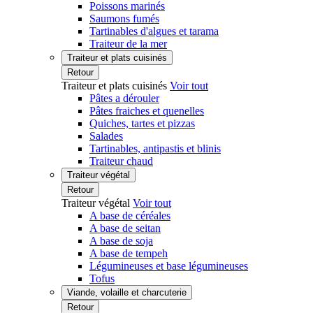
Poissons marinés
Saumons fumés
Tartinables d'algues et tarama
Traiteur de la mer
Traiteur et plats cuisinés
Retour
Traiteur et plats cuisinés
Voir tout
Pâtes a dérouler
Pâtes fraiches et quenelles
Quiches, tartes et pizzas
Salades
Tartinables, antipastis et blinis
Traiteur chaud
Traiteur végétal
Retour
Traiteur végétal
Voir tout
A base de céréales
A base de seitan
A base de soja
A base de tempeh
Légumineuses et base légumineuses
Tofus
Viande, volaille et charcuterie
Retour