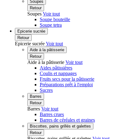
Soupes
Retour
Soupes
Voir tout
Soupe bouteille
Soupe tetra
Epicerie sucrée
Retour
Epicerie sucrée
Voir tout
Aide à la pâtisserie
Retour
Aide à la pâtisserie
Voir tout
Aides pâtissières
Coulis et nappages
Fruits secs pour la pâtisserie
Préparations prêt à l'emploi
Sucres
Barres
Retour
Barres
Voir tout
Barres crues
Barres de céréales et graines
Biscottes, pains grillés et galettes
Retour
Biscottes, pains grillés et galettes
Voir tout