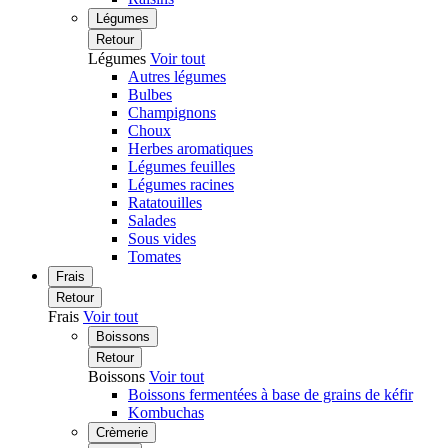
Légumes
Retour
Légumes
Voir tout
Autres légumes
Bulbes
Champignons
Choux
Herbes aromatiques
Légumes feuilles
Légumes racines
Ratatouilles
Salades
Sous vides
Tomates
Frais
Retour
Frais
Voir tout
Boissons
Retour
Boissons
Voir tout
Boissons fermentées à base de grains de kéfir
Kombuchas
Crèmerie