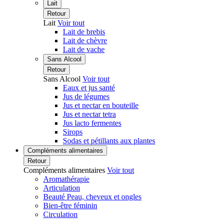
Lait
Retour
Lait
Voir tout
Lait de brebis
Lait de chèvre
Lait de vache
Sans Alcool
Retour
Sans Alcool
Voir tout
Eaux et jus santé
Jus de légumes
Jus et nectar en bouteille
Jus et nectar tetra
Jus lacto fermentes
Sirops
Sodas et pétillants aux plantes
Compléments alimentaires
Retour
Compléments alimentaires
Voir tout
Aromathérapie
Articulation
Beauté Peau, cheveux et ongles
Bien-être féminin
Circulation