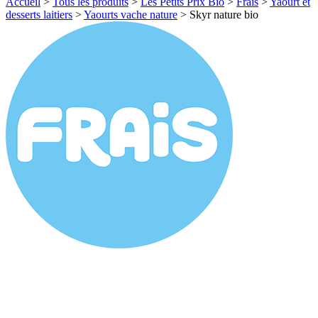
Accueil
>
Tous les produits
>
Les Petits Prix Bio
>
Frais
>
Yaourt et
desserts laitiers
>
Yaourts vache nature
>
Skyr nature bio