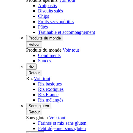
Produits apéritifs
Voir tout
Antipastis
Biscuits salés
Chips
Fruits secs apéritifs
Pâtés
Tartinable et accompagnement
Produits du monde
Retour
Produits du monde
Voir tout
Condiments
Sauces
Riz
Retour
Riz
Voir tout
Riz basiques
Riz exotiques
Riz France
Riz mélangés
Sans gluten
Retour
Sans gluten
Voir tout
Farines et mix sans gluten
Petit-déjeuner sans gluten