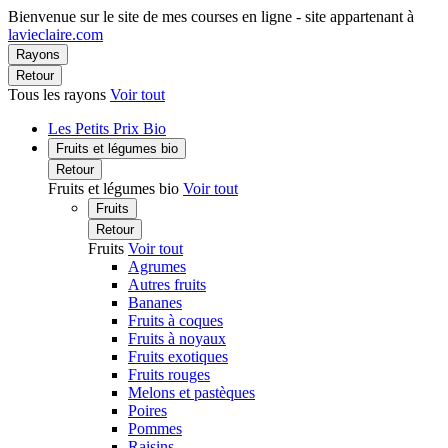
Bienvenue sur le site de mes courses en ligne - site appartenant à
lavieclaire.com
Rayons
Retour
Tous les rayons
Voir tout
Les Petits Prix Bio
Fruits et légumes bio
Retour
Fruits et légumes bio
Voir tout
Fruits
Retour
Fruits
Voir tout
Agrumes
Autres fruits
Bananes
Fruits à coques
Fruits à noyaux
Fruits exotiques
Fruits rouges
Melons et pastèques
Poires
Pommes
Raisins