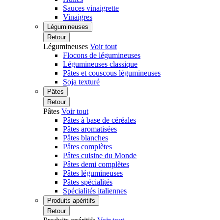
Sauces vinaigrette
Vinaigres
Légumineuses
Retour
Légumineuses
Voir tout
Flocons de légumineuses
Légumineuses classique
Pâtes et couscous légumineuses
Soja texturé
Pâtes
Retour
Pâtes
Voir tout
Pâtes à base de céréales
Pâtes aromatisées
Pâtes blanches
Pâtes complètes
Pâtes cuisine du Monde
Pâtes demi complètes
Pâtes légumineuses
Pâtes spécialités
Spécialités italiennes
Produits apéritifs
Retour