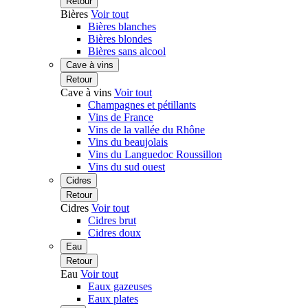
Retour
Bières
Voir tout
Bières blanches
Bières blondes
Bières sans alcool
Cave à vins
Retour
Cave à vins
Voir tout
Champagnes et pétillants
Vins de France
Vins de la vallée du Rhône
Vins du beaujolais
Vins du Languedoc Roussillon
Vins du sud ouest
Cidres
Retour
Cidres
Voir tout
Cidres brut
Cidres doux
Eau
Retour
Eau
Voir tout
Eaux gazeuses
Eaux plates