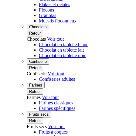
Flakes et pétales
Flocons
Granolas
Mueslis floconneux
Chocolats
Retour
Chocolats
Voir tout
Chocolat en tablette blanc
Chocolat en tablette lait
Chocolat en tablette noir
Confiserie
Retour
Confiserie
Voir tout
Confiseries adultes
Farines
Retour
Farines
Voir tout
Farines classiques
Farines spécifiques
Fruits secs
Retour
Fruits secs
Voir tout
Fruits à coques