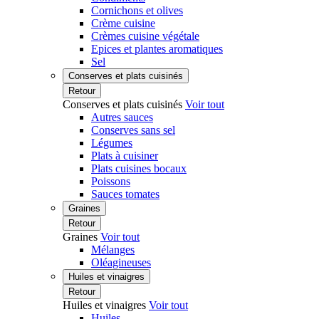
Cornichons et olives
Crème cuisine
Crèmes cuisine végétale
Epices et plantes aromatiques
Sel
Conserves et plats cuisinés
Retour
Conserves et plats cuisinés
Voir tout
Autres sauces
Conserves sans sel
Légumes
Plats à cuisiner
Plats cuisines bocaux
Poissons
Sauces tomates
Graines
Retour
Graines
Voir tout
Mélanges
Oléagineuses
Huiles et vinaigres
Retour
Huiles et vinaigres
Voir tout
Huiles