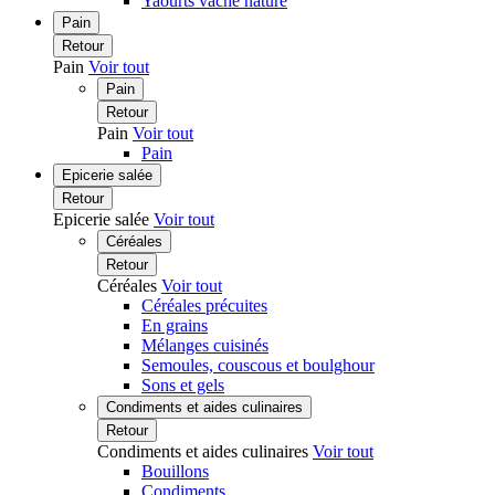
Yaourts vache nature
Pain
Retour
Pain
Voir tout
Pain
Retour
Pain
Voir tout
Pain
Epicerie salée
Retour
Epicerie salée
Voir tout
Céréales
Retour
Céréales
Voir tout
Céréales précuites
En grains
Mélanges cuisinés
Semoules, couscous et boulghour
Sons et gels
Condiments et aides culinaires
Retour
Condiments et aides culinaires
Voir tout
Bouillons
Condiments