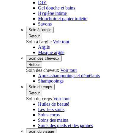
DIY
Gel douche et bains
Hygiène intime
Mouchoir et papier toilette
Savons
Soin à l'argile
Retour
Soin à l'argile
Voir tout
Argile
Masque argile
Soin des cheveux
Retour
Soin des cheveux
Voir tout
Apres-shampooings et démêlants
Shampooings
Soin du corps
Retour
Soin du corps
Voir tout
Huiles de beauté
Les 1ers soins
Soins corps
Soins des mains
Soins des pieds et des jambes
Soin du visage