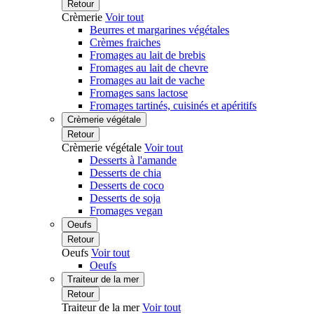
Retour
Crèmerie
Voir tout
Beurres et margarines végétales
Crèmes fraiches
Fromages au lait de brebis
Fromages au lait de chevre
Fromages au lait de vache
Fromages sans lactose
Fromages tartinés, cuisinés et apéritifs
Crèmerie végétale
Retour
Crèmerie végétale
Voir tout
Desserts à l'amande
Desserts de chia
Desserts de coco
Desserts de soja
Fromages vegan
Oeufs
Retour
Oeufs
Voir tout
Oeufs
Traiteur de la mer
Retour
Traiteur de la mer
Voir tout