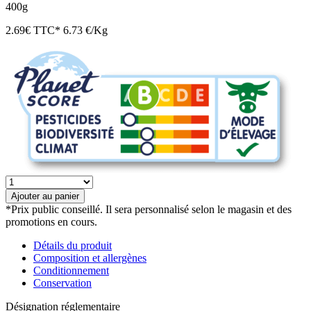
400g
2.69
€
TTC*
6.73 €/Kg
quantité
de
Ajouter au panier
Skyr
*Prix public conseillé. Il sera personnalisé selon le magasin et des
nature
promotions en cours.
bio
Détails du produit
Composition et allergènes
Conditionnement
Conservation
Désignation réglementaire