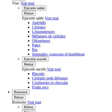
Vrac
Voir tout
Epicerie salée
Retour
Epicerie salée
Voir tout
Apéritifs
Céréales
Légumineuses
Mélanges de céréales
Oléagineux
Pates
Riz
Semoules, couscous et boulghour
Epicerie sucrée
Retour
Epicerie sucrée
Voir tout
Biscuits
Céréales petit déjeuner
Confiseries et chocolat
Fruits secs
Boissons
Retour
Boissons
Voir tout
Bières