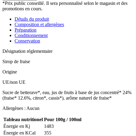
Sirop
*Prix public conseillé. Il sera personnalisé selon le magasin et des
de
promotions en cours.
fraise
bio
Détails du produit
Composition et allergènes
Préparation
Conditionnement
Conservation
Désignation réglementaire
Sirop de fraise
Origine
UE/non UE
Sucre de betterave*, eau, jus de fruits à base de jus concentré* 24%
(fraise* 12.6%, citron*, cassis*), arôme naturel de fraise*
Allergènes : Aucun
Tableau nutritionel
Pour 100g / 100ml
Énergie en Kj
1483
Énergie en KCal
355