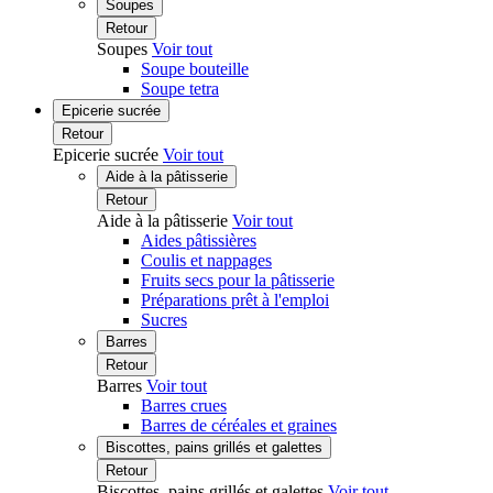
Soupes
Retour
Soupes
Voir tout
Soupe bouteille
Soupe tetra
Epicerie sucrée
Retour
Epicerie sucrée
Voir tout
Aide à la pâtisserie
Retour
Aide à la pâtisserie
Voir tout
Aides pâtissières
Coulis et nappages
Fruits secs pour la pâtisserie
Préparations prêt à l'emploi
Sucres
Barres
Retour
Barres
Voir tout
Barres crues
Barres de céréales et graines
Biscottes, pains grillés et galettes
Retour
Biscottes, pains grillés et galettes
Voir tout