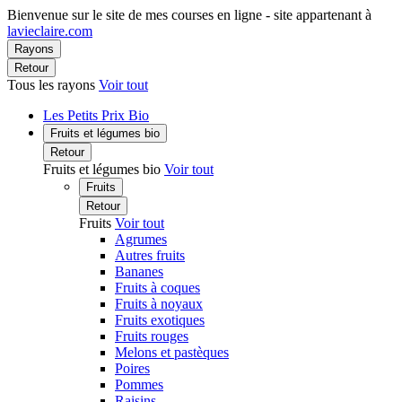
Bienvenue sur le site de mes courses en ligne - site appartenant à
lavieclaire.com
Rayons
Retour
Tous les rayons
Voir tout
Les Petits Prix Bio
Fruits et légumes bio
Retour
Fruits et légumes bio
Voir tout
Fruits
Retour
Fruits
Voir tout
Agrumes
Autres fruits
Bananes
Fruits à coques
Fruits à noyaux
Fruits exotiques
Fruits rouges
Melons et pastèques
Poires
Pommes
Raisins