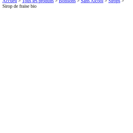
Accueil
>
Tous les produits
>
Boissons
>
Sans Alcool
>
Sirops
>
Sirop de fraise bio