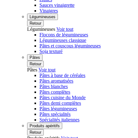
Sauces vinaigrette
Vinaigres
Légumineuses
Retour
Légumineuses
Voir tout
Flocons de légumineuses
Légumineuses classique
Pâtes et couscous légumineuses
Soja texturé
Pâtes
Retour
Pâtes
Voir tout
Pâtes à base de céréales
Pâtes aromatisées
Pâtes blanches
Pâtes complètes
Pâtes cuisine du Monde
Pâtes demi complètes
Pâtes légumineuses
Pâtes spécialités
Spécialités italiennes
Produits apéritifs
Retour