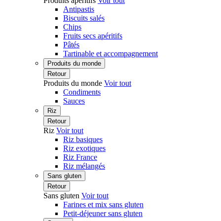
Produits apéritifs
Voir tout
Antipastis
Biscuits salés
Chips
Fruits secs apéritifs
Pâtés
Tartinable et accompagnement
Produits du monde
Retour
Produits du monde
Voir tout
Condiments
Sauces
Riz
Retour
Riz
Voir tout
Riz basiques
Riz exotiques
Riz France
Riz mélangés
Sans gluten
Retour
Sans gluten
Voir tout
Farines et mix sans gluten
Petit-déjeuner sans gluten