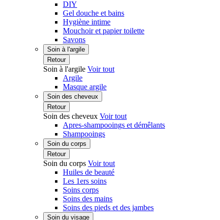
DIY
Gel douche et bains
Hygiène intime
Mouchoir et papier toilette
Savons
Soin à l'argile
Retour
Soin à l'argile
Voir tout
Argile
Masque argile
Soin des cheveux
Retour
Soin des cheveux
Voir tout
Apres-shampooings et démêlants
Shampooings
Soin du corps
Retour
Soin du corps
Voir tout
Huiles de beauté
Les 1ers soins
Soins corps
Soins des mains
Soins des pieds et des jambes
Soin du visage