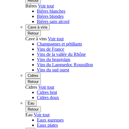
Retour
Bières
Voir tout
Bières blanches
Bières blondes
Bières sans alcool
Cave à vins
Retour
Cave à vins
Voir tout
Champagnes et pétillants
Vins de France
Vins de la vallée du Rhône
Vins du beaujolais
Vins du Languedoc Roussillon
Vins du sud ouest
Cidres
Retour
Cidres
Voir tout
Cidres brut
Cidres doux
Eau
Retour
Eau
Voir tout
Eaux gazeuses
Eaux plates