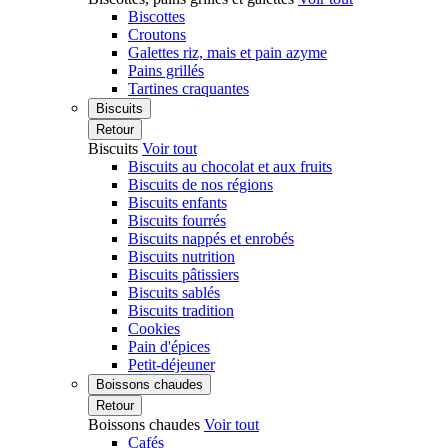
Biscottes
Croutons
Galettes riz, mais et pain azyme
Pains grillés
Tartines craquantes
Biscuits
Retour
Biscuits
Voir tout
Biscuits au chocolat et aux fruits
Biscuits de nos régions
Biscuits enfants
Biscuits fourrés
Biscuits nappés et enrobés
Biscuits nutrition
Biscuits pâtissiers
Biscuits sablés
Biscuits tradition
Cookies
Pain d'épices
Petit-déjeuner
Boissons chaudes
Retour
Boissons chaudes
Voir tout
Cafés