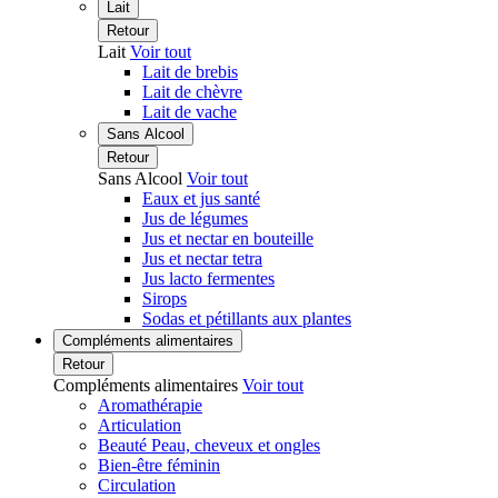
Lait
Retour
Lait
Voir tout
Lait de brebis
Lait de chèvre
Lait de vache
Sans Alcool
Retour
Sans Alcool
Voir tout
Eaux et jus santé
Jus de légumes
Jus et nectar en bouteille
Jus et nectar tetra
Jus lacto fermentes
Sirops
Sodas et pétillants aux plantes
Compléments alimentaires
Retour
Compléments alimentaires
Voir tout
Aromathérapie
Articulation
Beauté Peau, cheveux et ongles
Bien-être féminin
Circulation