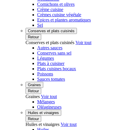
Cornichons et olives
Crème cuisine
Crèmes cuisine végétale
Epices et plantes aromatiques
Sel
Conserves et plats cuisinés
Retour
Conserves et plats cuisinés
Voir tout
Autres sauces
Conserves sans sel
Légumes
Plats à cuisiner
Plats cuisines bocaux
Poissons
Sauces tomates
Graines
Retour
Graines
Voir tout
Mélanges
Oléagineuses
Huiles et vinaigres
Retour
Huiles et vinaigres
Voir tout
Huiles