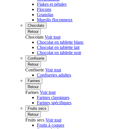
Flakes et pétales
Flocons
Granolas
Mueslis floconneux
Chocolats
Retour
Chocolats
Voir tout
Chocolat en tablette blanc
Chocolat en tablette lait
Chocolat en tablette noir
Confiserie
Retour
Confiserie
Voir tout
Confiseries adultes
Farines
Retour
Farines
Voir tout
Farines classiques
Farines spécifiques
Fruits secs
Retour
Fruits secs
Voir tout
Fruits à coques