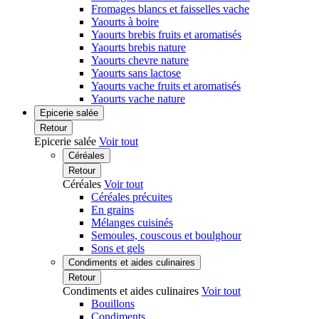
Fromages blancs et faisselles vache
Yaourts à boire
Yaourts brebis fruits et aromatisés
Yaourts brebis nature
Yaourts chevre nature
Yaourts sans lactose
Yaourts vache fruits et aromatisés
Yaourts vache nature
Epicerie salée
Retour
Epicerie salée
Voir tout
Céréales
Retour
Céréales
Voir tout
Céréales précuites
En grains
Mélanges cuisinés
Semoules, couscous et boulghour
Sons et gels
Condiments et aides culinaires
Retour
Condiments et aides culinaires
Voir tout
Bouillons
Condiments