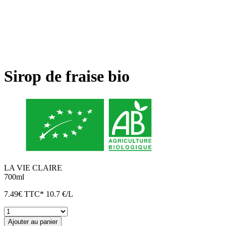
Sirop de fraise bio
LA VIE CLAIRE
700ml
7.49
€
TTC*
10.7 €/L
quantité
de
Ajouter au panier