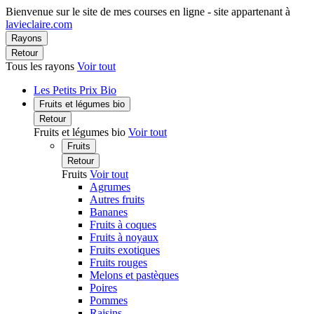
Bienvenue sur le site de mes courses en ligne - site appartenant à
lavieclaire.com
Rayons
Retour
Tous les rayons
Voir tout
Les Petits Prix Bio
Fruits et légumes bio
Retour
Fruits et légumes bio
Voir tout
Fruits
Retour
Fruits
Voir tout
Agrumes
Autres fruits
Bananes
Fruits à coques
Fruits à noyaux
Fruits exotiques
Fruits rouges
Melons et pastèques
Poires
Pommes
Raisins