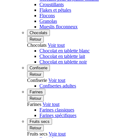
Croustillants
Flakes et pétales
Flocons
Granolas
Mueslis floconneux
Chocolats
Retour
Chocolats
Voir tout
Chocolat en tablette blanc
Chocolat en tablette lait
Chocolat en tablette noir
Confiserie
Retour
Confiserie
Voir tout
Confiseries adultes
Farines
Retour
Farines
Voir tout
Farines classiques
Farines spécifiques
Fruits secs
Retour
Fruits secs
Voir tout