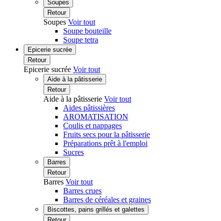
Soupes
Retour
Soupes
Voir tout
Soupe bouteille
Soupe tetra
Epicerie sucrée
Retour
Epicerie sucrée
Voir tout
Aide à la pâtisserie
Retour
Aide à la pâtisserie
Voir tout
Aides pâtissières
AROMATISATION
Coulis et nappages
Fruits secs pour la pâtisserie
Préparations prêt à l'emploi
Sucres
Barres
Retour
Barres
Voir tout
Barres crues
Barres de céréales et graines
Biscottes, pains grillés et galettes
Retour