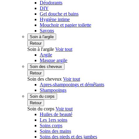
Déodorants
DIY
Gel douche et bains
Hygiène intime
Mouchoir et papier toilette
Savons
Soin à l'argile
Retour
Soin à l'argile
Voir tout
Argile
Masque argile
Soin des cheveux
Retour
Soin des cheveux
Voir tout
Apres-shampooings et démêlants
Shampooings
Soin du corps
Retour
Soin du corps
Voir tout
Huiles de beauté
Les 1ers soins
Soins corps
Soins des mains
Soins des pieds et des jambes