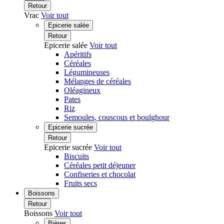
Retour
Vrac
Voir tout
Epicerie salée
Retour
Epicerie salée
Voir tout
Apéritifs
Céréales
Légumineuses
Mélanges de céréales
Oléagineux
Pates
Riz
Semoules, couscous et boulghour
Epicerie sucrée
Retour
Epicerie sucrée
Voir tout
Biscuits
Céréales petit déjeuner
Confiseries et chocolat
Fruits secs
Boissons
Retour
Boissons
Voir tout
Bières