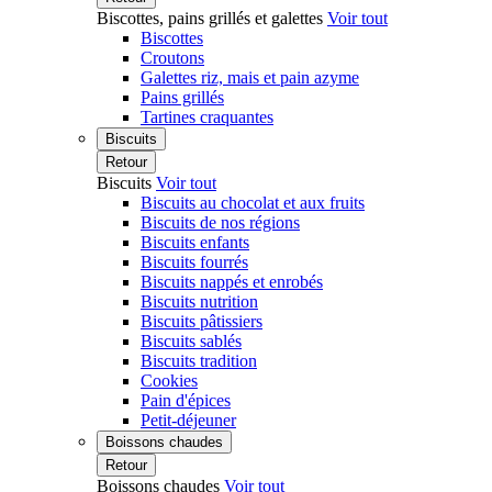
Biscottes, pains grillés et galettes
Voir tout
Biscottes
Croutons
Galettes riz, mais et pain azyme
Pains grillés
Tartines craquantes
Biscuits
Retour
Biscuits
Voir tout
Biscuits au chocolat et aux fruits
Biscuits de nos régions
Biscuits enfants
Biscuits fourrés
Biscuits nappés et enrobés
Biscuits nutrition
Biscuits pâtissiers
Biscuits sablés
Biscuits tradition
Cookies
Pain d'épices
Petit-déjeuner
Boissons chaudes
Retour
Boissons chaudes
Voir tout