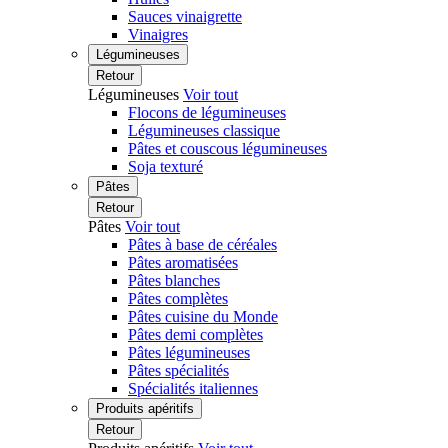
Sauces vinaigrette
Vinaigres
Légumineuses
Retour
Légumineuses
Voir tout
Flocons de légumineuses
Légumineuses classique
Pâtes et couscous légumineuses
Soja texturé
Pâtes
Retour
Pâtes
Voir tout
Pâtes à base de céréales
Pâtes aromatisées
Pâtes blanches
Pâtes complètes
Pâtes cuisine du Monde
Pâtes demi complètes
Pâtes légumineuses
Pâtes spécialités
Spécialités italiennes
Produits apéritifs
Retour