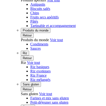
Produits apéritifs
Voir tout
Antipastis
Biscuits salés
Chips
Fruits secs apéritifs
Pâtés
Tartinable et accompagnement
Produits du monde
Retour
Produits du monde
Voir tout
Condiments
Sauces
Riz
Retour
Riz
Voir tout
Riz basiques
Riz exotiques
Riz France
Riz mélangés
Sans gluten
Retour
Sans gluten
Voir tout
Farines et mix sans gluten
Petit-déjeuner sans gluten