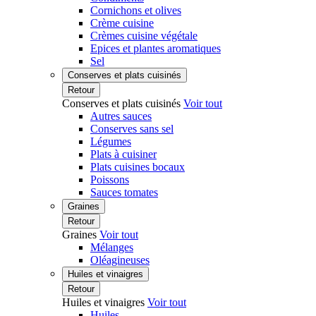
Cornichons et olives
Crème cuisine
Crèmes cuisine végétale
Epices et plantes aromatiques
Sel
Conserves et plats cuisinés
Retour
Conserves et plats cuisinés
Voir tout
Autres sauces
Conserves sans sel
Légumes
Plats à cuisiner
Plats cuisines bocaux
Poissons
Sauces tomates
Graines
Retour
Graines
Voir tout
Mélanges
Oléagineuses
Huiles et vinaigres
Retour
Huiles et vinaigres
Voir tout
Huiles