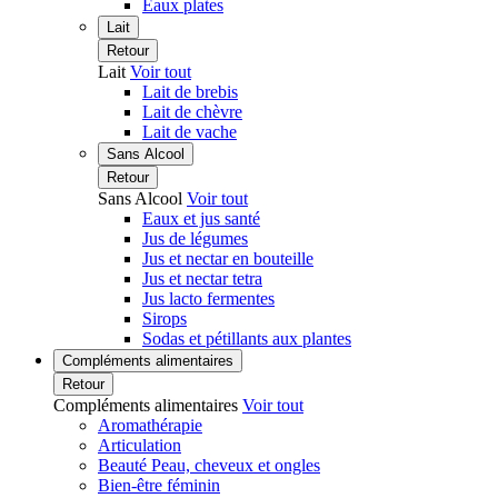
Eaux plates
Lait
Retour
Lait
Voir tout
Lait de brebis
Lait de chèvre
Lait de vache
Sans Alcool
Retour
Sans Alcool
Voir tout
Eaux et jus santé
Jus de légumes
Jus et nectar en bouteille
Jus et nectar tetra
Jus lacto fermentes
Sirops
Sodas et pétillants aux plantes
Compléments alimentaires
Retour
Compléments alimentaires
Voir tout
Aromathérapie
Articulation
Beauté Peau, cheveux et ongles
Bien-être féminin