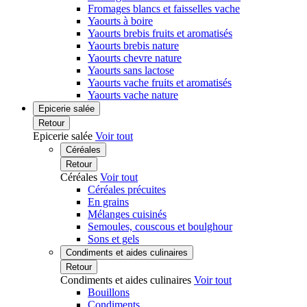
Fromages blancs et faisselles vache
Yaourts à boire
Yaourts brebis fruits et aromatisés
Yaourts brebis nature
Yaourts chevre nature
Yaourts sans lactose
Yaourts vache fruits et aromatisés
Yaourts vache nature
Epicerie salée
Retour
Epicerie salée
Voir tout
Céréales
Retour
Céréales
Voir tout
Céréales précuites
En grains
Mélanges cuisinés
Semoules, couscous et boulghour
Sons et gels
Condiments et aides culinaires
Retour
Condiments et aides culinaires
Voir tout
Bouillons
Condiments