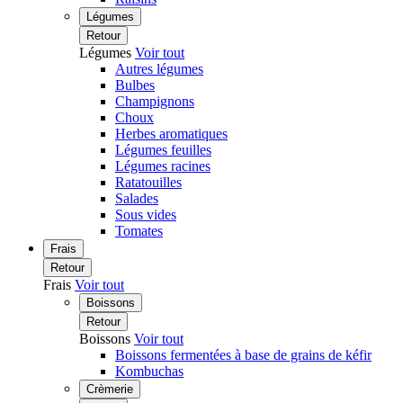
Légumes
Retour
Légumes
Voir tout
Autres légumes
Bulbes
Champignons
Choux
Herbes aromatiques
Légumes feuilles
Légumes racines
Ratatouilles
Salades
Sous vides
Tomates
Frais
Retour
Frais
Voir tout
Boissons
Retour
Boissons
Voir tout
Boissons fermentées à base de grains de kéfir
Kombuchas
Crèmerie