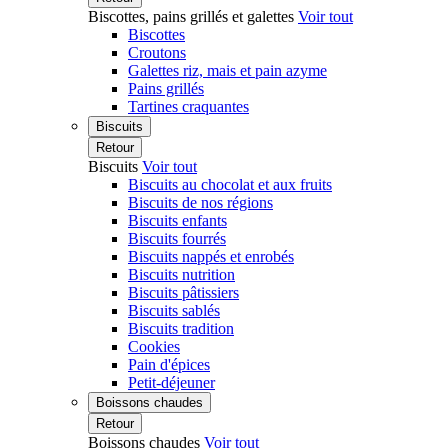
Biscottes, pains grillés et galettes
Voir tout
Biscottes
Croutons
Galettes riz, mais et pain azyme
Pains grillés
Tartines craquantes
Biscuits
Retour
Biscuits
Voir tout
Biscuits au chocolat et aux fruits
Biscuits de nos régions
Biscuits enfants
Biscuits fourrés
Biscuits nappés et enrobés
Biscuits nutrition
Biscuits pâtissiers
Biscuits sablés
Biscuits tradition
Cookies
Pain d'épices
Petit-déjeuner
Boissons chaudes
Retour
Boissons chaudes
Voir tout