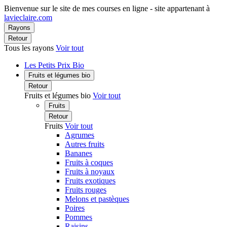
Bienvenue sur le site de mes courses en ligne - site appartenant à
lavieclaire.com
Rayons
Retour
Tous les rayons
Voir tout
Les Petits Prix Bio
Fruits et légumes bio
Retour
Fruits et légumes bio
Voir tout
Fruits
Retour
Fruits
Voir tout
Agrumes
Autres fruits
Bananes
Fruits à coques
Fruits à noyaux
Fruits exotiques
Fruits rouges
Melons et pastèques
Poires
Pommes
Raisins