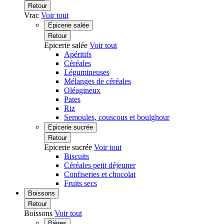
Retour
Vrac
Voir tout
Epicerie salée
Retour
Epicerie salée
Voir tout
Apéritifs
Céréales
Légumineuses
Mélanges de céréales
Oléagineux
Pates
Riz
Semoules, couscous et boulghour
Epicerie sucrée
Retour
Epicerie sucrée
Voir tout
Biscuits
Céréales petit déjeuner
Confiseries et chocolat
Fruits secs
Boissons
Retour
Boissons
Voir tout
Bières