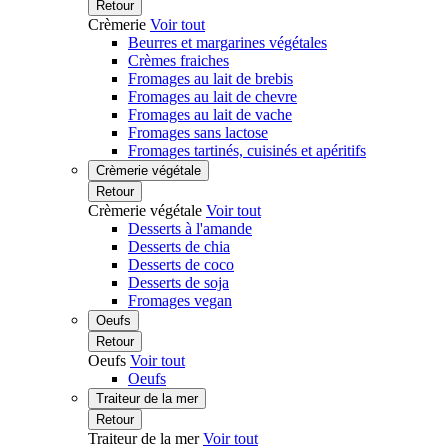
Retour
Crèmerie
Voir tout
Beurres et margarines végétales
Crèmes fraiches
Fromages au lait de brebis
Fromages au lait de chevre
Fromages au lait de vache
Fromages sans lactose
Fromages tartinés, cuisinés et apéritifs
Crèmerie végétale
Retour
Crèmerie végétale
Voir tout
Desserts à l'amande
Desserts de chia
Desserts de coco
Desserts de soja
Fromages vegan
Oeufs
Retour
Oeufs
Voir tout
Oeufs
Traiteur de la mer
Retour
Traiteur de la mer
Voir tout