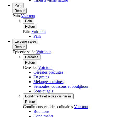
Yaourts vache nature
Pain
Retour
Pain
Voir tout
Pain
Retour
Pain
Voir tout
Pain
Epicerie salée
Retour
Epicerie salée
Voir tout
Céréales
Retour
Céréales
Voir tout
Céréales précuites
En grains
Mélanges cuisinés
Semoules, couscous et boulghour
Sons et gels
Condiments et aides culinaires
Retour
Condiments et aides culinaires
Voir tout
Bouillons
Condiments