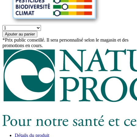
quantité
de
Ajouter au panier
Sel
*Prix public conseillé. Il sera personnalisé selon le magasin et des
fin
promotions en cours.
de
Guérande
Détails du produit