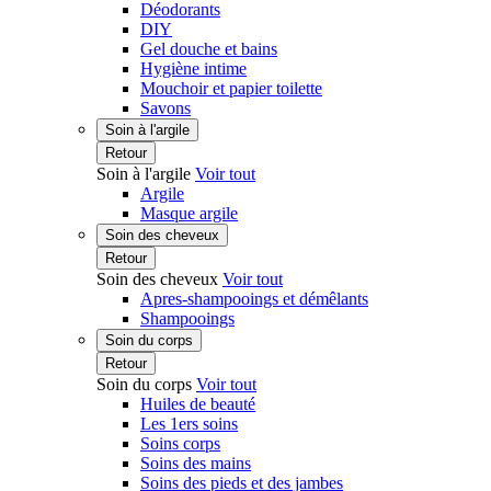
Déodorants
DIY
Gel douche et bains
Hygiène intime
Mouchoir et papier toilette
Savons
Soin à l'argile
Retour
Soin à l'argile
Voir tout
Argile
Masque argile
Soin des cheveux
Retour
Soin des cheveux
Voir tout
Apres-shampooings et démêlants
Shampooings
Soin du corps
Retour
Soin du corps
Voir tout
Huiles de beauté
Les 1ers soins
Soins corps
Soins des mains
Soins des pieds et des jambes