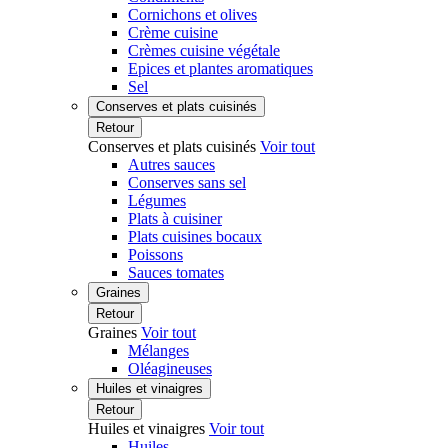
Cornichons et olives
Crème cuisine
Crèmes cuisine végétale
Epices et plantes aromatiques
Sel
Conserves et plats cuisinés
Retour
Conserves et plats cuisinés
Voir tout
Autres sauces
Conserves sans sel
Légumes
Plats à cuisiner
Plats cuisines bocaux
Poissons
Sauces tomates
Graines
Retour
Graines
Voir tout
Mélanges
Oléagineuses
Huiles et vinaigres
Retour
Huiles et vinaigres
Voir tout
Huiles