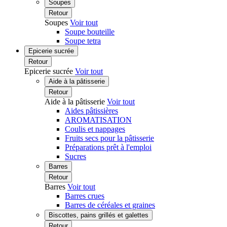
Soupes
Retour
Soupes
Voir tout
Soupe bouteille
Soupe tetra
Epicerie sucrée
Retour
Epicerie sucrée
Voir tout
Aide à la pâtisserie
Retour
Aide à la pâtisserie
Voir tout
Aides pâtissières
AROMATISATION
Coulis et nappages
Fruits secs pour la pâtisserie
Préparations prêt à l'emploi
Sucres
Barres
Retour
Barres
Voir tout
Barres crues
Barres de céréales et graines
Biscottes, pains grillés et galettes
Retour