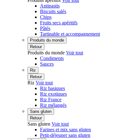
Produits apéritifs
Voir tout
Antipastis
Biscuits salés
Chips
Fruits secs apéritifs
Pâtés
Tartinable et accompagnement
Produits du monde
Retour
Produits du monde
Voir tout
Condiments
Sauces
Riz
Retour
Riz
Voir tout
Riz basiques
Riz exotiques
Riz France
Riz mélangés
Sans gluten
Retour
Sans gluten
Voir tout
Farines et mix sans gluten
Petit-déjeuner sans gluten