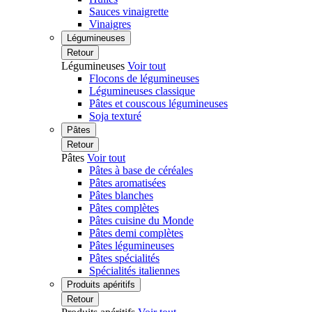
Sauces vinaigrette
Vinaigres
Légumineuses
Retour
Légumineuses
Voir tout
Flocons de légumineuses
Légumineuses classique
Pâtes et couscous légumineuses
Soja texturé
Pâtes
Retour
Pâtes
Voir tout
Pâtes à base de céréales
Pâtes aromatisées
Pâtes blanches
Pâtes complètes
Pâtes cuisine du Monde
Pâtes demi complètes
Pâtes légumineuses
Pâtes spécialités
Spécialités italiennes
Produits apéritifs
Retour