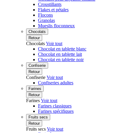
Croustillants
Flakes et pétales
Flocons
Granolas
Mueslis floconneux
Chocolats
Retour
Chocolats
Voir tout
Chocolat en tablette blanc
Chocolat en tablette lait
Chocolat en tablette noir
Confiserie
Retour
Confiserie
Voir tout
Confiseries adultes
Farines
Retour
Farines
Voir tout
Farines classiques
Farines spécifiques
Fruits secs
Retour
Fruits secs
Voir tout