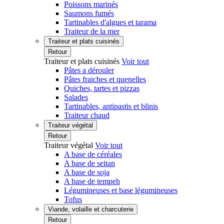
Poissons marinés
Saumons fumés
Tartinables d'algues et tarama
Traiteur de la mer
Traiteur et plats cuisinés
Retour
Traiteur et plats cuisinés
Voir tout
Pâtes a dérouler
Pâtes fraiches et quenelles
Quiches, tartes et pizzas
Salades
Tartinables, antipastis et blinis
Traiteur chaud
Traiteur végétal
Retour
Traiteur végétal
Voir tout
A base de céréales
A base de seitan
A base de soja
A base de tempeh
Légumineuses et base légumineuses
Tofus
Viande, volaille et charcuterie
Retour