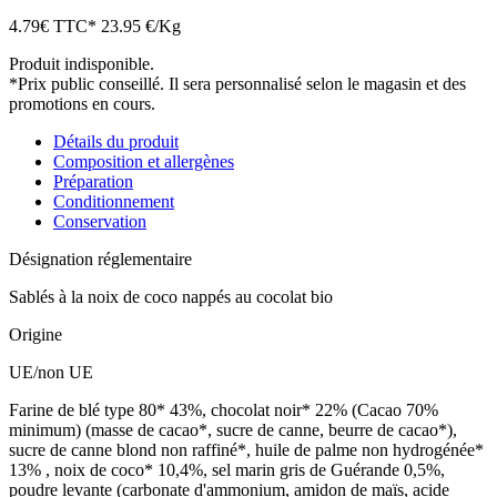
4.79
€
TTC*
23.95 €/Kg
Produit indisponible.
*Prix public conseillé. Il sera personnalisé selon le magasin et des
promotions en cours.
Détails du produit
Composition et allergènes
Préparation
Conditionnement
Conservation
Désignation réglementaire
Sablés à la noix de coco nappés au cocolat bio
Origine
UE/non UE
Farine de blé type 80* 43%, chocolat noir* 22% (Cacao 70%
minimum) (masse de cacao*, sucre de canne, beurre de cacao*),
sucre de canne blond non raffiné*, huile de palme non hydrogénée*
13% , noix de coco* 10,4%, sel marin gris de Guérande 0,5%,
poudre levante (carbonate d'ammonium, amidon de maïs, acide