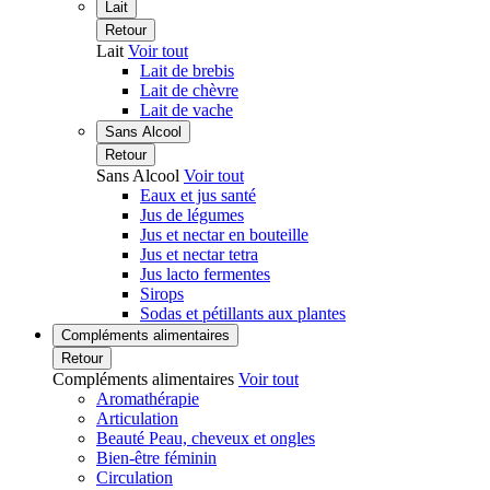
Lait
Retour
Lait
Voir tout
Lait de brebis
Lait de chèvre
Lait de vache
Sans Alcool
Retour
Sans Alcool
Voir tout
Eaux et jus santé
Jus de légumes
Jus et nectar en bouteille
Jus et nectar tetra
Jus lacto fermentes
Sirops
Sodas et pétillants aux plantes
Compléments alimentaires
Retour
Compléments alimentaires
Voir tout
Aromathérapie
Articulation
Beauté Peau, cheveux et ongles
Bien-être féminin
Circulation