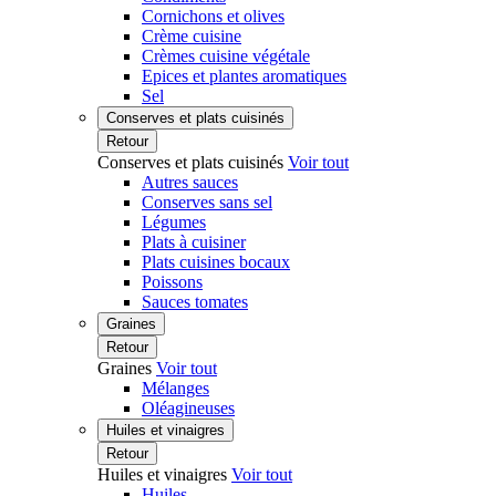
Cornichons et olives
Crème cuisine
Crèmes cuisine végétale
Epices et plantes aromatiques
Sel
Conserves et plats cuisinés
Retour
Conserves et plats cuisinés
Voir tout
Autres sauces
Conserves sans sel
Légumes
Plats à cuisiner
Plats cuisines bocaux
Poissons
Sauces tomates
Graines
Retour
Graines
Voir tout
Mélanges
Oléagineuses
Huiles et vinaigres
Retour
Huiles et vinaigres
Voir tout
Huiles