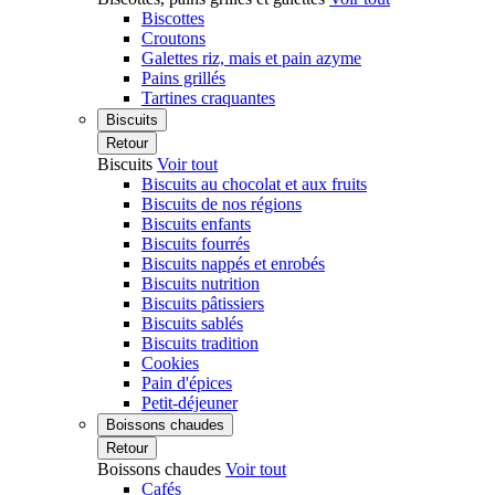
Biscottes
Croutons
Galettes riz, mais et pain azyme
Pains grillés
Tartines craquantes
Biscuits
Retour
Biscuits
Voir tout
Biscuits au chocolat et aux fruits
Biscuits de nos régions
Biscuits enfants
Biscuits fourrés
Biscuits nappés et enrobés
Biscuits nutrition
Biscuits pâtissiers
Biscuits sablés
Biscuits tradition
Cookies
Pain d'épices
Petit-déjeuner
Boissons chaudes
Retour
Boissons chaudes
Voir tout
Cafés