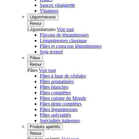
Sauces vinaigrette
Vinaigres
Légumineuses
Retour
Légumineuses
Voir tout
Flocons de légumineuses
Légumineuses classique
Pâtes et couscous légumineuses
Soja texturé
Pâtes
Retour
Pâtes
Voir tout
Pâtes à base de céréales
Pâtes aromatisées
Pâtes blanches
Pâtes complètes
Pâtes cuisine du Monde
Pâtes demi complètes
Pâtes légumineuses
Pâtes spécialités
Spécialités italiennes
Produits apéritifs
Retour