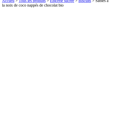
Accueil
>
Tous les produits
>
Epicerie sucrée
>
Biscuits
>
Sablés à
la noix de coco nappés de chocolat bio