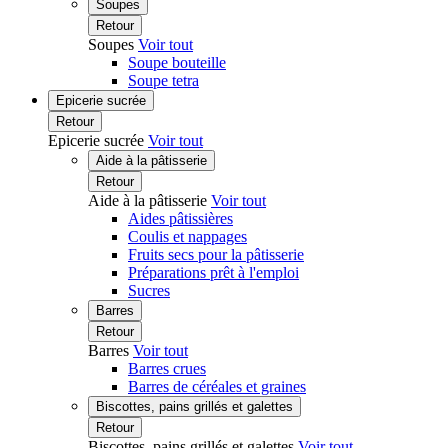
Soupes
Retour
Soupes
Voir tout
Soupe bouteille
Soupe tetra
Epicerie sucrée
Retour
Epicerie sucrée
Voir tout
Aide à la pâtisserie
Retour
Aide à la pâtisserie
Voir tout
Aides pâtissières
Coulis et nappages
Fruits secs pour la pâtisserie
Préparations prêt à l'emploi
Sucres
Barres
Retour
Barres
Voir tout
Barres crues
Barres de céréales et graines
Biscottes, pains grillés et galettes
Retour
Biscottes, pains grillés et galettes
Voir tout