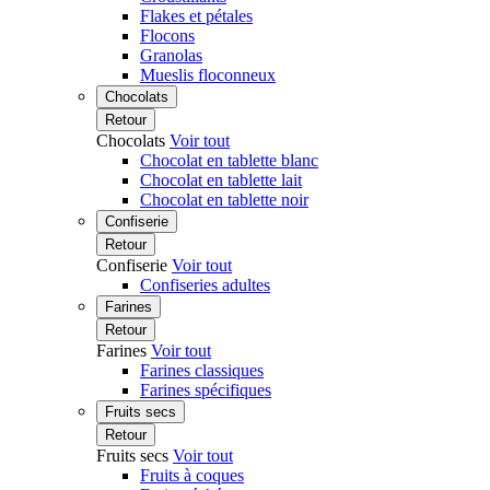
Flakes et pétales
Flocons
Granolas
Mueslis floconneux
Chocolats
Retour
Chocolats
Voir tout
Chocolat en tablette blanc
Chocolat en tablette lait
Chocolat en tablette noir
Confiserie
Retour
Confiserie
Voir tout
Confiseries adultes
Farines
Retour
Farines
Voir tout
Farines classiques
Farines spécifiques
Fruits secs
Retour
Fruits secs
Voir tout
Fruits à coques