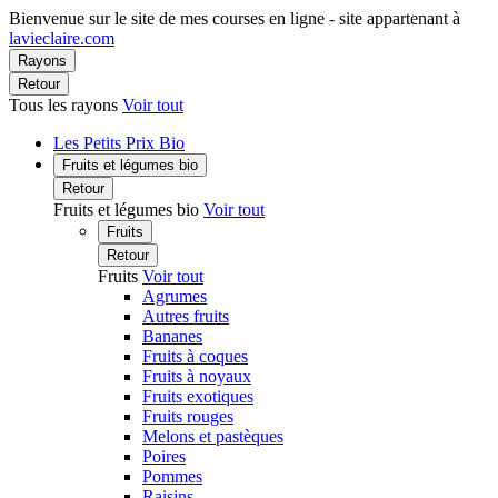
Bienvenue sur le site de mes courses en ligne - site appartenant à
lavieclaire.com
Rayons
Retour
Tous les rayons
Voir tout
Les Petits Prix Bio
Fruits et légumes bio
Retour
Fruits et légumes bio
Voir tout
Fruits
Retour
Fruits
Voir tout
Agrumes
Autres fruits
Bananes
Fruits à coques
Fruits à noyaux
Fruits exotiques
Fruits rouges
Melons et pastèques
Poires
Pommes
Raisins