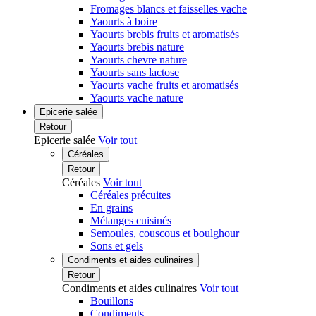
Fromages blancs et faisselles vache
Yaourts à boire
Yaourts brebis fruits et aromatisés
Yaourts brebis nature
Yaourts chevre nature
Yaourts sans lactose
Yaourts vache fruits et aromatisés
Yaourts vache nature
Epicerie salée
Retour
Epicerie salée
Voir tout
Céréales
Retour
Céréales
Voir tout
Céréales précuites
En grains
Mélanges cuisinés
Semoules, couscous et boulghour
Sons et gels
Condiments et aides culinaires
Retour
Condiments et aides culinaires
Voir tout
Bouillons
Condiments