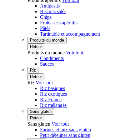
Produits apéritifs
Voir tout
Antipastis
Biscuits salés
Chips
Fruits secs apéritifs
Pâtés
Tartinable et accompagnement
Produits du monde
Retour
Produits du monde
Voir tout
Condiments
Sauces
Riz
Retour
Riz
Voir tout
Riz basiques
Riz exotiques
Riz France
Riz mélangés
Sans gluten
Retour
Sans gluten
Voir tout
Farines et mix sans gluten
Petit-déjeuner sans gluten