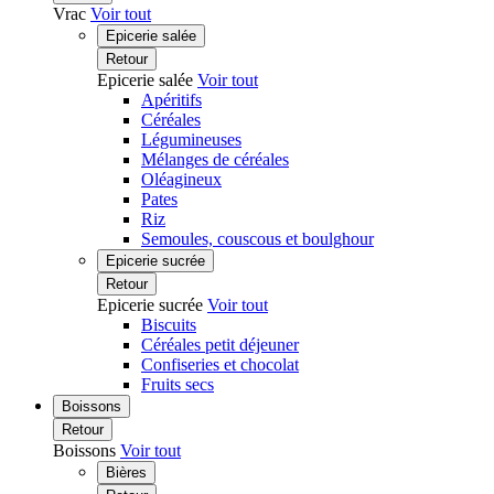
Vrac
Voir tout
Epicerie salée
Retour
Epicerie salée
Voir tout
Apéritifs
Céréales
Légumineuses
Mélanges de céréales
Oléagineux
Pates
Riz
Semoules, couscous et boulghour
Epicerie sucrée
Retour
Epicerie sucrée
Voir tout
Biscuits
Céréales petit déjeuner
Confiseries et chocolat
Fruits secs
Boissons
Retour
Boissons
Voir tout
Bières