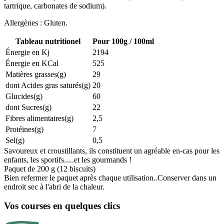
tartrique, carbonates de sodium).
Allergènes : Gluten.
Tableau nutritionel
Pour 100g / 100ml
Énergie en Kj
2194
Énergie en KCal
525
Matières grasses(g)
29
dont Acides gras saturés(g)
20
Glucides(g)
60
dont Sucres(g)
22
Fibres alimentaires(g)
2,5
Protéines(g)
7
Sel(g)
0,5
Savoureux et croustillants, ils constituent un agréable en-cas pour les
enfants, les sportifs.....et les gourmands !
Paquet de 200 g (12 biscuits)
Bien refermer le paquet après chaque utilisation..Conserver dans un
endroit sec à l'abri de la chaleur.
Vos courses en quelques clics