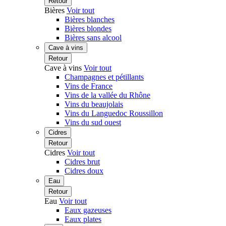
Retour
Bières
Voir tout
Bières blanches
Bières blondes
Bières sans alcool
Cave à vins
Retour
Cave à vins
Voir tout
Champagnes et pétillants
Vins de France
Vins de la vallée du Rhône
Vins du beaujolais
Vins du Languedoc Roussillon
Vins du sud ouest
Cidres
Retour
Cidres
Voir tout
Cidres brut
Cidres doux
Eau
Retour
Eau
Voir tout
Eaux gazeuses
Eaux plates