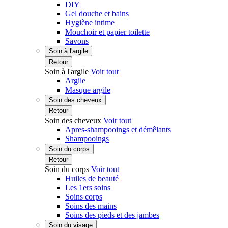
DIY
Gel douche et bains
Hygiène intime
Mouchoir et papier toilette
Savons
Soin à l'argile
Retour
Soin à l'argile
Voir tout
Argile
Masque argile
Soin des cheveux
Retour
Soin des cheveux
Voir tout
Apres-shampooings et démêlants
Shampooings
Soin du corps
Retour
Soin du corps
Voir tout
Huiles de beauté
Les 1ers soins
Soins corps
Soins des mains
Soins des pieds et des jambes
Soin du visage