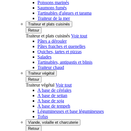
Poissons marinés
Saumons fumés
Tartinables d'algues et tarama
Traiteur de la mer
Traiteur et plats cuisinés
Retour
Traiteur et plats cuisinés
Voir tout
Pâtes a dérouler
Pâtes fraiches et quenelles
Quiches, tartes et pizzas
Salades
Tartinables, antipastis et blinis
Traiteur chaud
Traiteur végétal
Retour
Traiteur végétal
Voir tout
A base de céréales
A base de seitan
A base de soja
A base de tempeh
Légumineuses et base légumineuses
Tofus
Viande, volaille et charcuterie
Retour