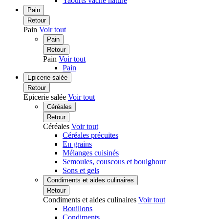
Yaourts vache nature
Pain
Retour
Pain
Voir tout
Pain
Retour
Pain
Voir tout
Pain
Epicerie salée
Retour
Epicerie salée
Voir tout
Céréales
Retour
Céréales
Voir tout
Céréales précuites
En grains
Mélanges cuisinés
Semoules, couscous et boulghour
Sons et gels
Condiments et aides culinaires
Retour
Condiments et aides culinaires
Voir tout
Bouillons
Condiments