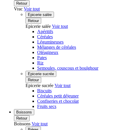
Retour
Vrac
Voir tout
Epicerie salée
Retour
Epicerie salée
Voir tout
Apéritifs
Céréales
Légumineuses
Mélanges de céréales
Oléagineux
Pates
Riz
Semoules, couscous et boulghour
Epicerie sucrée
Retour
Epicerie sucrée
Voir tout
Biscuits
Céréales petit déjeuner
Confiseries et chocolat
Fruits secs
Boissons
Retour
Boissons
Voir tout
Bières