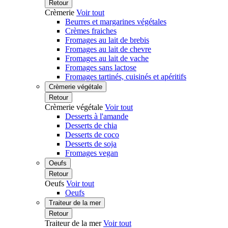
Retour
Crèmerie
Voir tout
Beurres et margarines végétales
Crèmes fraiches
Fromages au lait de brebis
Fromages au lait de chevre
Fromages au lait de vache
Fromages sans lactose
Fromages tartinés, cuisinés et apéritifs
Crèmerie végétale
Retour
Crèmerie végétale
Voir tout
Desserts à l'amande
Desserts de chia
Desserts de coco
Desserts de soja
Fromages vegan
Oeufs
Retour
Oeufs
Voir tout
Oeufs
Traiteur de la mer
Retour
Traiteur de la mer
Voir tout