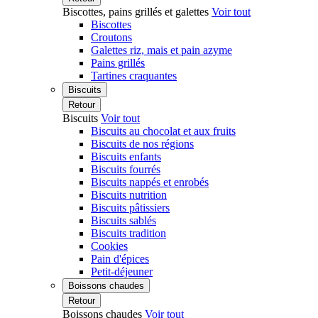
Biscottes, pains grillés et galettes
Voir tout
Biscottes
Croutons
Galettes riz, mais et pain azyme
Pains grillés
Tartines craquantes
Biscuits
Retour
Biscuits
Voir tout
Biscuits au chocolat et aux fruits
Biscuits de nos régions
Biscuits enfants
Biscuits fourrés
Biscuits nappés et enrobés
Biscuits nutrition
Biscuits pâtissiers
Biscuits sablés
Biscuits tradition
Cookies
Pain d'épices
Petit-déjeuner
Boissons chaudes
Retour
Boissons chaudes
Voir tout