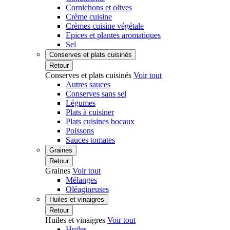
Cornichons et olives
Crème cuisine
Crèmes cuisine végétale
Epices et plantes aromatiques
Sel
Conserves et plats cuisinés
Retour
Conserves et plats cuisinés
Voir tout
Autres sauces
Conserves sans sel
Légumes
Plats à cuisiner
Plats cuisines bocaux
Poissons
Sauces tomates
Graines
Retour
Graines
Voir tout
Mélanges
Oléagineuses
Huiles et vinaigres
Retour
Huiles et vinaigres
Voir tout
Huiles