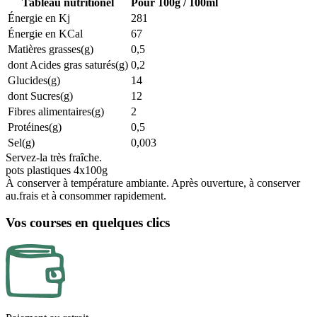
Tableau nutritionel
Pour 100g / 100ml
Énergie en Kj
281
Énergie en KCal
67
Matières grasses(g)
0,5
dont Acides gras saturés(g)
0,2
Glucides(g)
14
dont Sucres(g)
12
Fibres alimentaires(g)
2
Protéines(g)
0,5
Sel(g)
0,003
Servez-la très fraîche.
pots plastiques 4x100g
À conserver à température ambiante. Après ouverture, à conserver
au.frais et à consommer rapidement.
Vos courses en quelques clics