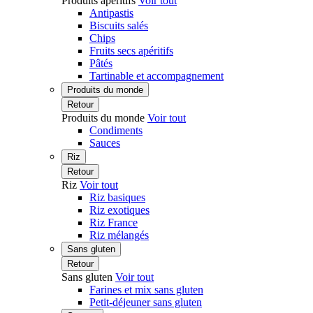
Produits apéritifs
Voir tout
Antipastis
Biscuits salés
Chips
Fruits secs apéritifs
Pâtés
Tartinable et accompagnement
Produits du monde
Retour
Produits du monde
Voir tout
Condiments
Sauces
Riz
Retour
Riz
Voir tout
Riz basiques
Riz exotiques
Riz France
Riz mélangés
Sans gluten
Retour
Sans gluten
Voir tout
Farines et mix sans gluten
Petit-déjeuner sans gluten