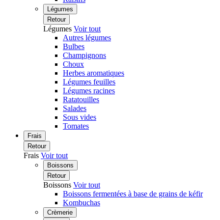
Légumes
Retour
Légumes
Voir tout
Autres légumes
Bulbes
Champignons
Choux
Herbes aromatiques
Légumes feuilles
Légumes racines
Ratatouilles
Salades
Sous vides
Tomates
Frais
Retour
Frais
Voir tout
Boissons
Retour
Boissons
Voir tout
Boissons fermentées à base de grains de kéfir
Kombuchas
Crèmerie