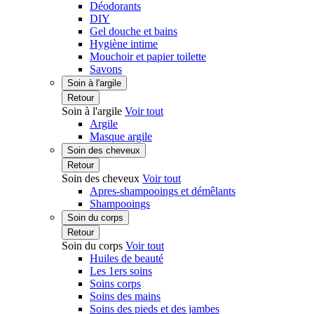
Déodorants
DIY
Gel douche et bains
Hygiène intime
Mouchoir et papier toilette
Savons
Soin à l'argile
Retour
Soin à l'argile
Voir tout
Argile
Masque argile
Soin des cheveux
Retour
Soin des cheveux
Voir tout
Apres-shampooings et démêlants
Shampooings
Soin du corps
Retour
Soin du corps
Voir tout
Huiles de beauté
Les 1ers soins
Soins corps
Soins des mains
Soins des pieds et des jambes