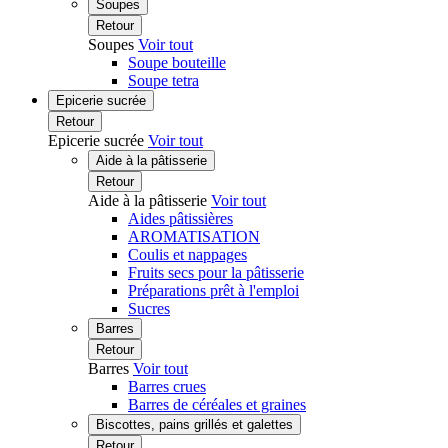
Soupes
Retour
Soupes
Voir tout
Soupe bouteille
Soupe tetra
Epicerie sucrée
Retour
Epicerie sucrée
Voir tout
Aide à la pâtisserie
Retour
Aide à la pâtisserie
Voir tout
Aides pâtissières
AROMATISATION
Coulis et nappages
Fruits secs pour la pâtisserie
Préparations prêt à l'emploi
Sucres
Barres
Retour
Barres
Voir tout
Barres crues
Barres de céréales et graines
Biscottes, pains grillés et galettes
Retour