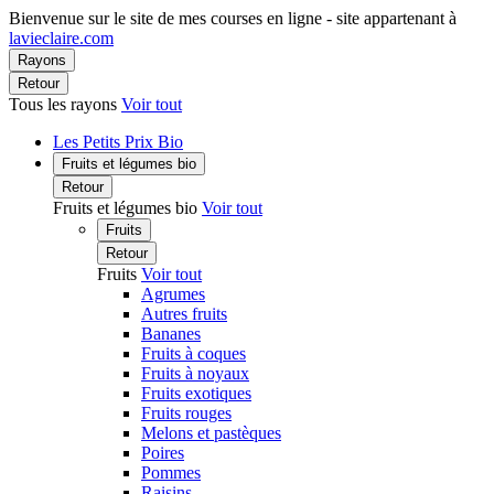
Bienvenue sur le site de mes courses en ligne - site appartenant à
lavieclaire.com
Rayons
Retour
Tous les rayons
Voir tout
Les Petits Prix Bio
Fruits et légumes bio
Retour
Fruits et légumes bio
Voir tout
Fruits
Retour
Fruits
Voir tout
Agrumes
Autres fruits
Bananes
Fruits à coques
Fruits à noyaux
Fruits exotiques
Fruits rouges
Melons et pastèques
Poires
Pommes
Raisins