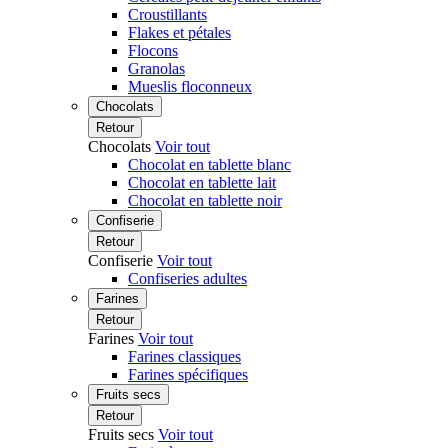
Croustillants
Flakes et pétales
Flocons
Granolas
Mueslis floconneux
Chocolats
Retour
Chocolats
Voir tout
Chocolat en tablette blanc
Chocolat en tablette lait
Chocolat en tablette noir
Confiserie
Retour
Confiserie
Voir tout
Confiseries adultes
Farines
Retour
Farines
Voir tout
Farines classiques
Farines spécifiques
Fruits secs
Retour
Fruits secs
Voir tout