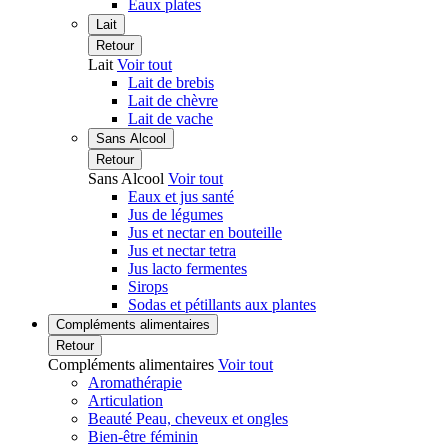
Eaux plates
Lait
Retour
Lait
Voir tout
Lait de brebis
Lait de chèvre
Lait de vache
Sans Alcool
Retour
Sans Alcool
Voir tout
Eaux et jus santé
Jus de légumes
Jus et nectar en bouteille
Jus et nectar tetra
Jus lacto fermentes
Sirops
Sodas et pétillants aux plantes
Compléments alimentaires
Retour
Compléments alimentaires
Voir tout
Aromathérapie
Articulation
Beauté Peau, cheveux et ongles
Bien-être féminin