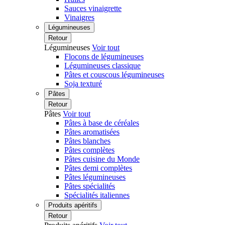
Sauces vinaigrette
Vinaigres
Légumineuses
Retour
Légumineuses
Voir tout
Flocons de légumineuses
Légumineuses classique
Pâtes et couscous légumineuses
Soja texturé
Pâtes
Retour
Pâtes
Voir tout
Pâtes à base de céréales
Pâtes aromatisées
Pâtes blanches
Pâtes complètes
Pâtes cuisine du Monde
Pâtes demi complètes
Pâtes légumineuses
Pâtes spécialités
Spécialités italiennes
Produits apéritifs
Retour