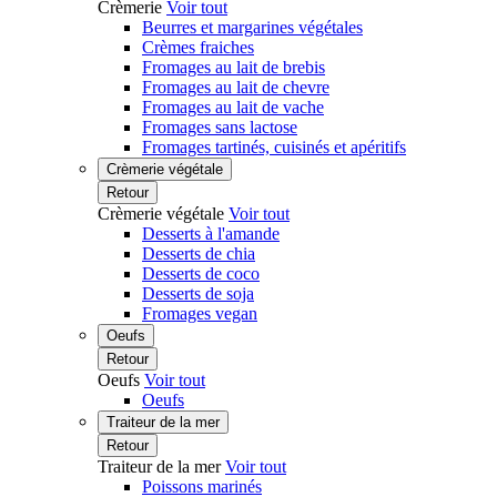
Crèmerie
Voir tout
Beurres et margarines végétales
Crèmes fraiches
Fromages au lait de brebis
Fromages au lait de chevre
Fromages au lait de vache
Fromages sans lactose
Fromages tartinés, cuisinés et apéritifs
Crèmerie végétale
Retour
Crèmerie végétale
Voir tout
Desserts à l'amande
Desserts de chia
Desserts de coco
Desserts de soja
Fromages vegan
Oeufs
Retour
Oeufs
Voir tout
Oeufs
Traiteur de la mer
Retour
Traiteur de la mer
Voir tout
Poissons marinés