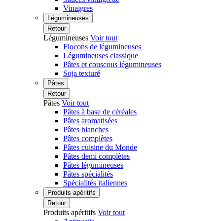
Vinaigres
Légumineuses
Retour
Légumineuses
Voir tout
Flocons de légumineuses
Légumineuses classique
Pâtes et couscous légumineuses
Soja texturé
Pâtes
Retour
Pâtes
Voir tout
Pâtes à base de céréales
Pâtes aromatisées
Pâtes blanches
Pâtes complètes
Pâtes cuisine du Monde
Pâtes demi complètes
Pâtes légumineuses
Pâtes spécialités
Spécialités italiennes
Produits apéritifs
Retour
Produits apéritifs
Voir tout