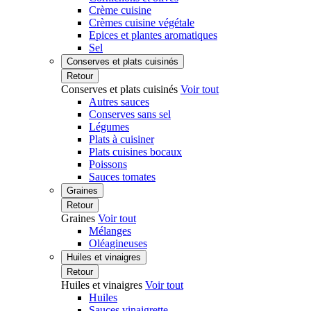
Crème cuisine
Crèmes cuisine végétale
Epices et plantes aromatiques
Sel
Conserves et plats cuisinés
Retour
Conserves et plats cuisinés
Voir tout
Autres sauces
Conserves sans sel
Légumes
Plats à cuisiner
Plats cuisines bocaux
Poissons
Sauces tomates
Graines
Retour
Graines
Voir tout
Mélanges
Oléagineuses
Huiles et vinaigres
Retour
Huiles et vinaigres
Voir tout
Huiles
Sauces vinaigrette