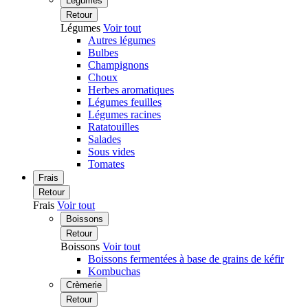
Légumes
Retour
Légumes
Voir tout
Autres légumes
Bulbes
Champignons
Choux
Herbes aromatiques
Légumes feuilles
Légumes racines
Ratatouilles
Salades
Sous vides
Tomates
Frais
Retour
Frais
Voir tout
Boissons
Retour
Boissons
Voir tout
Boissons fermentées à base de grains de kéfir
Kombuchas
Crèmerie
Retour