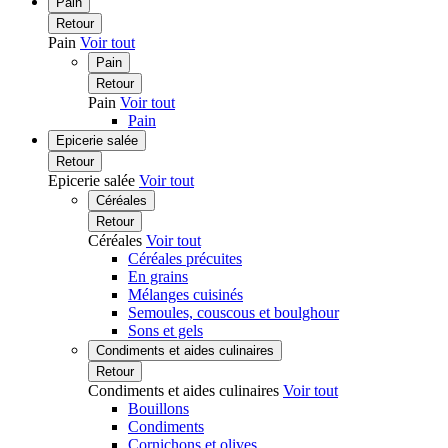
Pain
Retour
Pain
Voir tout
Pain
Retour
Pain
Voir tout
Pain
Epicerie salée
Retour
Epicerie salée
Voir tout
Céréales
Retour
Céréales
Voir tout
Céréales précuites
En grains
Mélanges cuisinés
Semoules, couscous et boulghour
Sons et gels
Condiments et aides culinaires
Retour
Condiments et aides culinaires
Voir tout
Bouillons
Condiments
Cornichons et olives