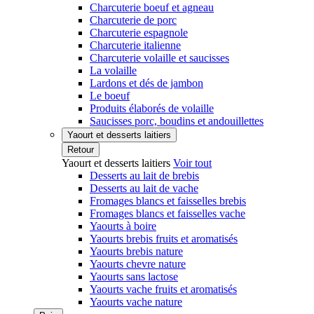
Charcuterie boeuf et agneau
Charcuterie de porc
Charcuterie espagnole
Charcuterie italienne
Charcuterie volaille et saucisses
La volaille
Lardons et dés de jambon
Le boeuf
Produits élaborés de volaille
Saucisses porc, boudins et andouillettes
Yaourt et desserts laitiers
Retour
Yaourt et desserts laitiers
Voir tout
Desserts au lait de brebis
Desserts au lait de vache
Fromages blancs et faisselles brebis
Fromages blancs et faisselles vache
Yaourts à boire
Yaourts brebis fruits et aromatisés
Yaourts brebis nature
Yaourts chevre nature
Yaourts sans lactose
Yaourts vache fruits et aromatisés
Yaourts vache nature