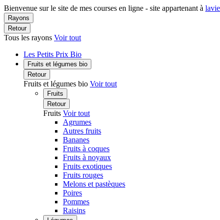
Bienvenue sur le site de mes courses en ligne - site appartenant à
lavi
Rayons
Retour
Tous les rayons
Voir tout
Les Petits Prix Bio
Fruits et légumes bio
Retour
Fruits et légumes bio
Voir tout
Fruits
Retour
Fruits
Voir tout
Agrumes
Autres fruits
Bananes
Fruits à coques
Fruits à noyaux
Fruits exotiques
Fruits rouges
Melons et pastèques
Poires
Pommes
Raisins