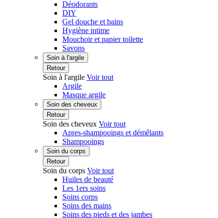
Déodorants
DIY
Gel douche et bains
Hygiène intime
Mouchoir et papier toilette
Savons
Soin à l'argile
Retour
Soin à l'argile
Voir tout
Argile
Masque argile
Soin des cheveux
Retour
Soin des cheveux
Voir tout
Apres-shampooings et démêlants
Shampooings
Soin du corps
Retour
Soin du corps
Voir tout
Huiles de beauté
Les 1ers soins
Soins corps
Soins des mains
Soins des pieds et des jambes