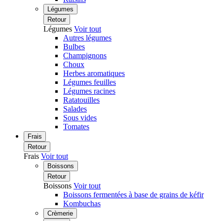
Légumes
Retour
Légumes
Voir tout
Autres légumes
Bulbes
Champignons
Choux
Herbes aromatiques
Légumes feuilles
Légumes racines
Ratatouilles
Salades
Sous vides
Tomates
Frais
Retour
Frais
Voir tout
Boissons
Retour
Boissons
Voir tout
Boissons fermentées à base de grains de kéfir
Kombuchas
Crèmerie