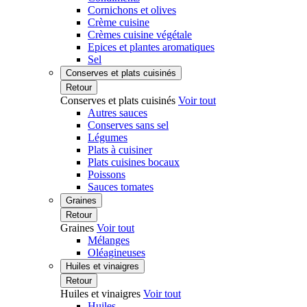
Cornichons et olives
Crème cuisine
Crèmes cuisine végétale
Epices et plantes aromatiques
Sel
Conserves et plats cuisinés
Retour
Conserves et plats cuisinés
Voir tout
Autres sauces
Conserves sans sel
Légumes
Plats à cuisiner
Plats cuisines bocaux
Poissons
Sauces tomates
Graines
Retour
Graines
Voir tout
Mélanges
Oléagineuses
Huiles et vinaigres
Retour
Huiles et vinaigres
Voir tout
Huiles