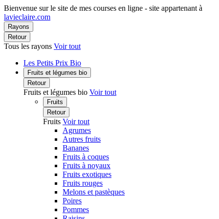
Bienvenue sur le site de mes courses en ligne - site appartenant à
lavieclaire.com
Rayons
Retour
Tous les rayons
Voir tout
Les Petits Prix Bio
Fruits et légumes bio
Retour
Fruits et légumes bio
Voir tout
Fruits
Retour
Fruits
Voir tout
Agrumes
Autres fruits
Bananes
Fruits à coques
Fruits à noyaux
Fruits exotiques
Fruits rouges
Melons et pastèques
Poires
Pommes
Raisins