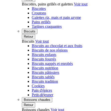
Biscottes, pains grillés et galettes
Voir tout
Biscottes
Croutons
Galettes riz, mais et pain azyme
Pains grillés
Tartines craquantes
Biscuits
Retour
Biscuits
Voir tout
Biscuits au chocolat et aux fruits
Biscuits de nos régions
Biscuits enfants
Biscuits fourrés
Biscuits nappés et enrobés
Biscuits nutrition
Biscuits pâtissiers
Biscuits sablés
Biscuits tradition
Cookies
Pain d'épices
Petit-déjeuner
Boissons chaudes
Retour
Boissons chaudes
Voir tout