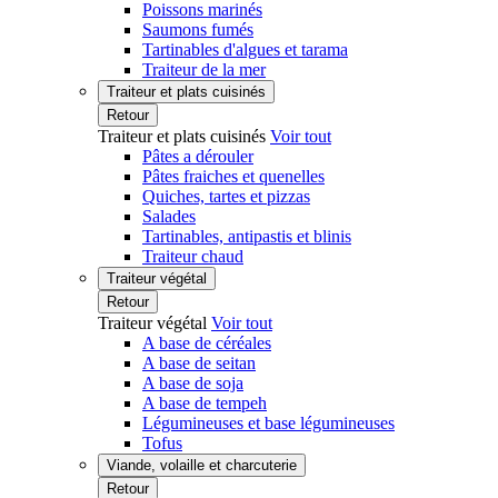
Poissons marinés
Saumons fumés
Tartinables d'algues et tarama
Traiteur de la mer
Traiteur et plats cuisinés
Retour
Traiteur et plats cuisinés
Voir tout
Pâtes a dérouler
Pâtes fraiches et quenelles
Quiches, tartes et pizzas
Salades
Tartinables, antipastis et blinis
Traiteur chaud
Traiteur végétal
Retour
Traiteur végétal
Voir tout
A base de céréales
A base de seitan
A base de soja
A base de tempeh
Légumineuses et base légumineuses
Tofus
Viande, volaille et charcuterie
Retour