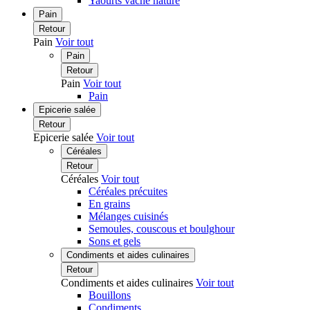
Yaourts vache nature
Pain
Retour
Pain
Voir tout
Pain
Retour
Pain
Voir tout
Pain
Epicerie salée
Retour
Epicerie salée
Voir tout
Céréales
Retour
Céréales
Voir tout
Céréales précuites
En grains
Mélanges cuisinés
Semoules, couscous et boulghour
Sons et gels
Condiments et aides culinaires
Retour
Condiments et aides culinaires
Voir tout
Bouillons
Condiments