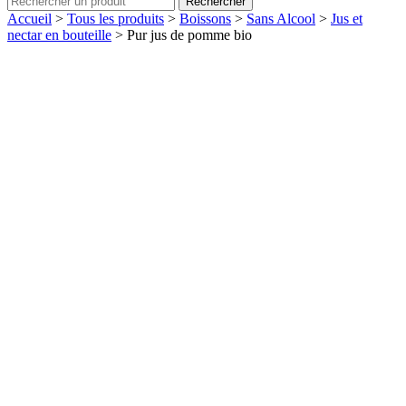
Rechercher
Accueil
>
Tous les produits
>
Boissons
>
Sans Alcool
>
Jus et
nectar en bouteille
>
Pur jus de pomme bio