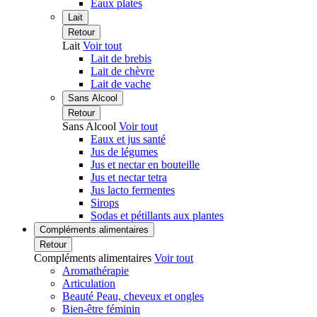
Eaux plates
Lait
Retour
Lait
Voir tout
Lait de brebis
Lait de chèvre
Lait de vache
Sans Alcool
Retour
Sans Alcool
Voir tout
Eaux et jus santé
Jus de légumes
Jus et nectar en bouteille
Jus et nectar tetra
Jus lacto fermentes
Sirops
Sodas et pétillants aux plantes
Compléments alimentaires
Retour
Compléments alimentaires
Voir tout
Aromathérapie
Articulation
Beauté Peau, cheveux et ongles
Bien-être féminin