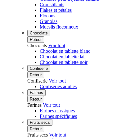
Croustillants
Flakes et pétales
Flocons
Granolas
Mueslis floconneux
Chocolats
Retour
Chocolats
Voir tout
Chocolat en tablette blanc
Chocolat en tablette lait
Chocolat en tablette noir
Confiserie
Retour
Confiserie
Voir tout
Confiseries adultes
Farines
Retour
Farines
Voir tout
Farines classiques
Farines spécifiques
Fruits secs
Retour
Fruits secs
Voir tout