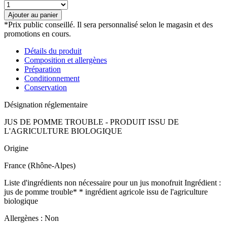
quantité
de
Ajouter au panier
Pur
*Prix public conseillé. Il sera personnalisé selon le magasin et des
jus
promotions en cours.
de
pomme
Détails du produit
bio
Composition et allergènes
Préparation
Conditionnement
Conservation
Désignation réglementaire
JUS DE POMME TROUBLE - PRODUIT ISSU DE
L'AGRICULTURE BIOLOGIQUE
Origine
France (Rhône-Alpes)
Liste d'ingrédients non nécessaire pour un jus monofruit Ingrédient :
jus de pomme trouble* * ingrédient agricole issu de l'agriculture
biologique
Allergènes : Non