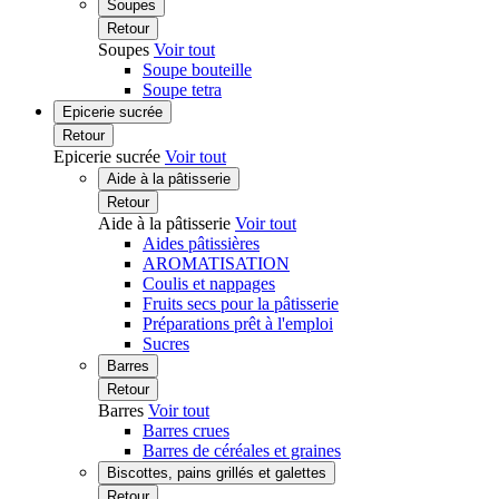
Soupes
Retour
Soupes
Voir tout
Soupe bouteille
Soupe tetra
Epicerie sucrée
Retour
Epicerie sucrée
Voir tout
Aide à la pâtisserie
Retour
Aide à la pâtisserie
Voir tout
Aides pâtissières
AROMATISATION
Coulis et nappages
Fruits secs pour la pâtisserie
Préparations prêt à l'emploi
Sucres
Barres
Retour
Barres
Voir tout
Barres crues
Barres de céréales et graines
Biscottes, pains grillés et galettes
Retour