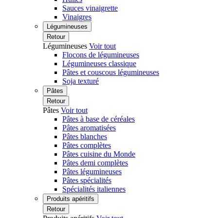
Sauces vinaigrette
Vinaigres
Légumineuses
Retour
Légumineuses
Voir tout
Flocons de légumineuses
Légumineuses classique
Pâtes et couscous légumineuses
Soja texturé
Pâtes
Retour
Pâtes
Voir tout
Pâtes à base de céréales
Pâtes aromatisées
Pâtes blanches
Pâtes complètes
Pâtes cuisine du Monde
Pâtes demi complètes
Pâtes légumineuses
Pâtes spécialités
Spécialités italiennes
Produits apéritifs
Retour