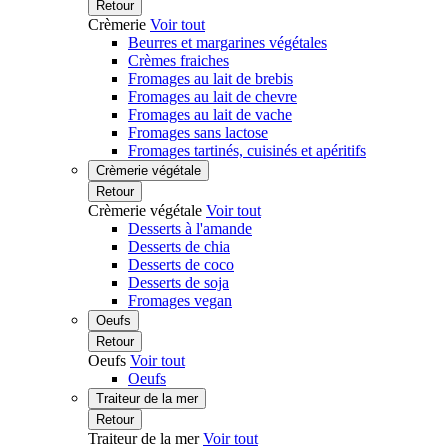
Retour
Crèmerie
Voir tout
Beurres et margarines végétales
Crèmes fraiches
Fromages au lait de brebis
Fromages au lait de chevre
Fromages au lait de vache
Fromages sans lactose
Fromages tartinés, cuisinés et apéritifs
Crèmerie végétale
Retour
Crèmerie végétale
Voir tout
Desserts à l'amande
Desserts de chia
Desserts de coco
Desserts de soja
Fromages vegan
Oeufs
Retour
Oeufs
Voir tout
Oeufs
Traiteur de la mer
Retour
Traiteur de la mer
Voir tout