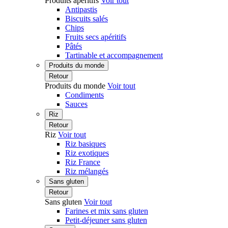
Produits apéritifs
Voir tout
Antipastis
Biscuits salés
Chips
Fruits secs apéritifs
Pâtés
Tartinable et accompagnement
Produits du monde
Retour
Produits du monde
Voir tout
Condiments
Sauces
Riz
Retour
Riz
Voir tout
Riz basiques
Riz exotiques
Riz France
Riz mélangés
Sans gluten
Retour
Sans gluten
Voir tout
Farines et mix sans gluten
Petit-déjeuner sans gluten