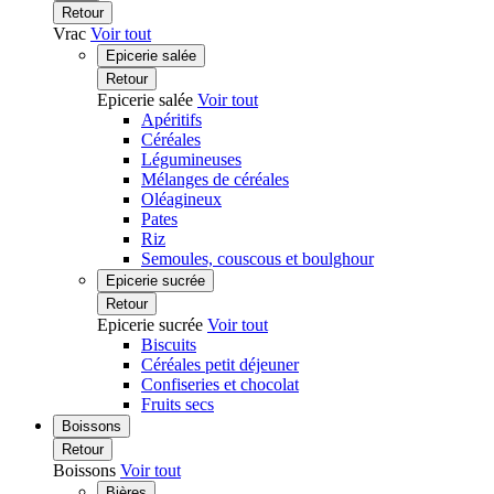
Retour
Vrac
Voir tout
Epicerie salée
Retour
Epicerie salée
Voir tout
Apéritifs
Céréales
Légumineuses
Mélanges de céréales
Oléagineux
Pates
Riz
Semoules, couscous et boulghour
Epicerie sucrée
Retour
Epicerie sucrée
Voir tout
Biscuits
Céréales petit déjeuner
Confiseries et chocolat
Fruits secs
Boissons
Retour
Boissons
Voir tout
Bières