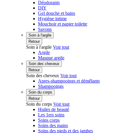
Déodorants
DIY
Gel douche et bains
Hygiène intime
Mouchoir et papier toilette
Savons
Soin à l'argile
Retour
Soin à l'argile
Voir tout
Argile
Masque argile
Soin des cheveux
Retour
Soin des cheveux
Voir tout
Apres-shampooings et démêlants
Shampooings
Soin du corps
Retour
Soin du corps
Voir tout
Huiles de beauté
Les 1ers soins
Soins corps
Soins des mains
Soins des pieds et des jambes