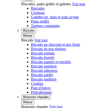
Biscottes, pains grillés et galettes
Voir tout
Biscottes
Croutons
Galettes riz, mais et pain azyme
Pains grillés
Tartines craquantes
Biscuits
Retour
Biscuits
Voir tout
Biscuits au chocolat et aux fruits
Biscuits de nos régions
Biscuits enfants
Biscuits fourrés
Biscuits nappés et enrobés
Biscuits nutrition
Biscuits pâtissiers
Biscuits sablés
Biscuits tradition
Cookies
Pain d'épices
Petit-déjeuner
Boissons chaudes
Retour
Boissons chaudes
Voir tout