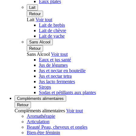
Eaux plates
Lait
Retour
Lait
Voir tout
Lait de brebis
Lait de chèvre
Lait de vache
Sans Alcool
Retour
Sans Alcool
Voir tout
Eaux et jus santé
Jus de légumes
Jus et nectar en bouteille
Jus et nectar tetra
Jus lacto fermentes
Sirops
Sodas et pétillants aux plantes
Compléments alimentaires
Retour
Compléments alimentaires
Voir tout
Aromathérapie
Articulation
Beauté Peau, cheveux et ongles
Bien-être féminin