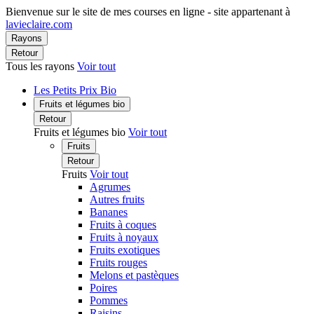
Bienvenue sur le site de mes courses en ligne - site appartenant à
lavieclaire.com
Rayons
Retour
Tous les rayons
Voir tout
Les Petits Prix Bio
Fruits et légumes bio
Retour
Fruits et légumes bio
Voir tout
Fruits
Retour
Fruits
Voir tout
Agrumes
Autres fruits
Bananes
Fruits à coques
Fruits à noyaux
Fruits exotiques
Fruits rouges
Melons et pastèques
Poires
Pommes
Raisins