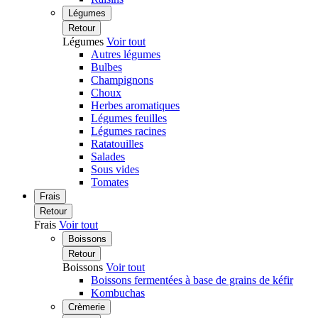
Légumes
Retour
Légumes
Voir tout
Autres légumes
Bulbes
Champignons
Choux
Herbes aromatiques
Légumes feuilles
Légumes racines
Ratatouilles
Salades
Sous vides
Tomates
Frais
Retour
Frais
Voir tout
Boissons
Retour
Boissons
Voir tout
Boissons fermentées à base de grains de kéfir
Kombuchas
Crèmerie