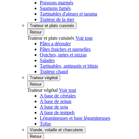
Poissons marinés
Saumons fumés
Tartinables d'algues et tarama
Traiteur de la mer
Traiteur et plats cuisinés
Retour
Traiteur et plats cuisinés
Voir tout
Pâtes a dérouler
Pâtes fraiches et quenelles
Quiches, tartes et pizzas
Salades
Tartinables, antipastis et blinis
Traiteur chaud
Traiteur végétal
Retour
Traiteur végétal
Voir tout
A base de céréales
A base de seitan
A base de soja
A base de tempeh
Légumineuses et base légumineuses
Tofus
Viande, volaille et charcuterie
Retour