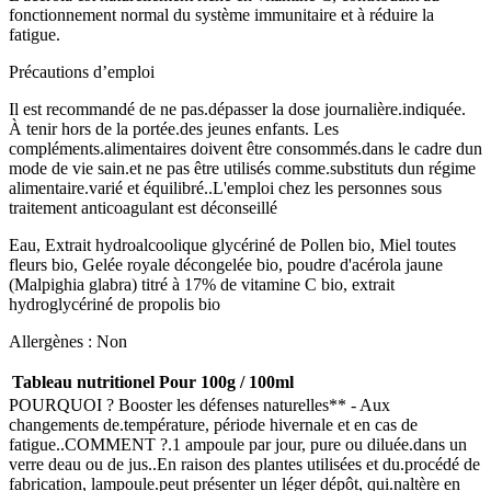
fonctionnement normal du système immunitaire et à réduire la
fatigue.
Précautions d’emploi
Il est recommandé de ne pas.dépasser la dose journalière.indiquée.
À tenir hors de la portée.des jeunes enfants. Les
compléments.alimentaires doivent être consommés.dans le cadre dun
mode de vie sain.et ne pas être utilisés comme.substituts dun régime
alimentaire.varié et équilibré..L'emploi chez les personnes sous
traitement anticoagulant est déconseillé
Eau, Extrait hydroalcoolique glycériné de Pollen bio, Miel toutes
fleurs bio, Gelée royale décongelée bio, poudre d'acérola jaune
(Malpighia glabra) titré à 17% de vitamine C bio, extrait
hydroglycériné de propolis bio
Allergènes : Non
Tableau nutritionel
Pour 100g / 100ml
POURQUOI ? Booster les défenses naturelles** - Aux
changements de.température, période hivernale et en cas de
fatigue..COMMENT ?.1 ampoule par jour, pure ou diluée.dans un
verre deau ou de jus..En raison des plantes utilisées et du.procédé de
fabrication, lampoule.peut présenter un léger dépôt, qui.naltère en