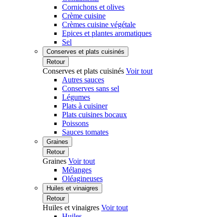
Cornichons et olives
Crème cuisine
Crèmes cuisine végétale
Epices et plantes aromatiques
Sel
Conserves et plats cuisinés
Retour
Conserves et plats cuisinés
Voir tout
Autres sauces
Conserves sans sel
Légumes
Plats à cuisiner
Plats cuisines bocaux
Poissons
Sauces tomates
Graines
Retour
Graines
Voir tout
Mélanges
Oléagineuses
Huiles et vinaigres
Retour
Huiles et vinaigres
Voir tout
Huiles