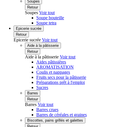
Soupes
Retour
Soupes
Voir tout
Soupe bouteille
Soupe tetra
Epicerie sucrée
Retour
Epicerie sucrée
Voir tout
Aide à la pâtisserie
Retour
Aide à la pâtisserie
Voir tout
Aides pâtissières
AROMATISATION
Coulis et nappages
Fruits secs pour la pâtisserie
Préparations prêt à l'emploi
Sucres
Barres
Retour
Barres
Voir tout
Barres crues
Barres de céréales et graines
Biscottes, pains grillés et galettes
Retour