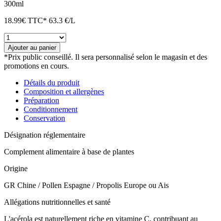
300ml
18.99
€
TTC*
63.3 €/L
quantité
de
Ajouter au panier
Produits
*Prix public conseillé. Il sera personnalisé selon le magasin et des
de
promotions en cours.
la
ruche
Détails du produit
-
Composition et allergènes
20
Préparation
ampoules
Conditionnement
bio
Conservation
Désignation réglementaire
Complement alimentaire à base de plantes
Origine
GR Chine / Pollen Espagne / Propolis Europe ou Ais
Allégations nutritionnelles et santé
L'acérola est naturellement riche en vitamine C, contribuant au