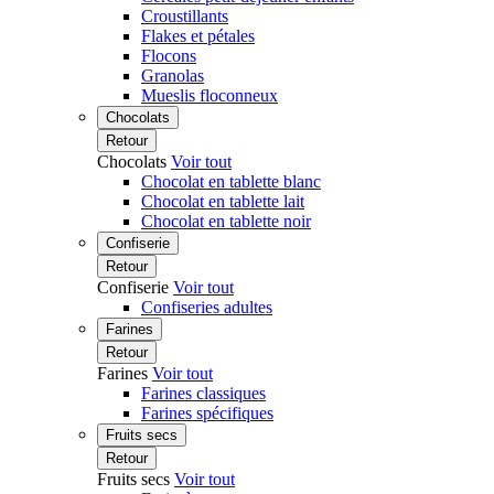
Croustillants
Flakes et pétales
Flocons
Granolas
Mueslis floconneux
Chocolats
Retour
Chocolats
Voir tout
Chocolat en tablette blanc
Chocolat en tablette lait
Chocolat en tablette noir
Confiserie
Retour
Confiserie
Voir tout
Confiseries adultes
Farines
Retour
Farines
Voir tout
Farines classiques
Farines spécifiques
Fruits secs
Retour
Fruits secs
Voir tout