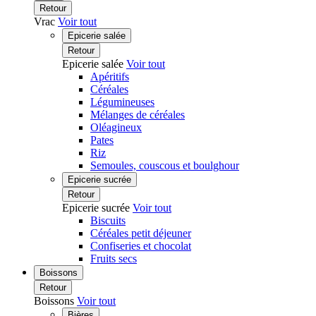
Retour
Vrac
Voir tout
Epicerie salée
Retour
Epicerie salée
Voir tout
Apéritifs
Céréales
Légumineuses
Mélanges de céréales
Oléagineux
Pates
Riz
Semoules, couscous et boulghour
Epicerie sucrée
Retour
Epicerie sucrée
Voir tout
Biscuits
Céréales petit déjeuner
Confiseries et chocolat
Fruits secs
Boissons
Retour
Boissons
Voir tout
Bières