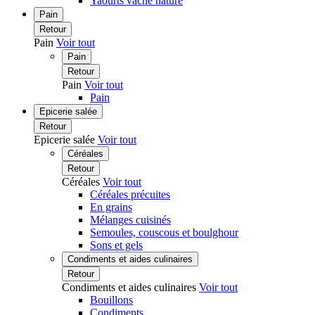
Yaourts vache nature
Pain
Retour
Pain
Voir tout
Pain
Retour
Pain
Voir tout
Pain
Epicerie salée
Retour
Epicerie salée
Voir tout
Céréales
Retour
Céréales
Voir tout
Céréales précuites
En grains
Mélanges cuisinés
Semoules, couscous et boulghour
Sons et gels
Condiments et aides culinaires
Retour
Condiments et aides culinaires
Voir tout
Bouillons
Condiments