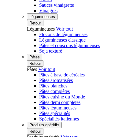
Sauces vinaigrette
Vinaigres
Légumineuses
Retour
Légumineuses
Voir tout
Flocons de légumineuses
Légumineuses classique
Pâtes et couscous légumineuses
Soja texturé
Pâtes
Retour
Pâtes
Voir tout
Pâtes à base de céréales
Pâtes aromatisées
Pâtes blanches
Pâtes complètes
Pâtes cuisine du Monde
Pâtes demi complètes
Pâtes légumineuses
Pâtes spécialités
Spécialités italiennes
Produits apéritifs
Retour