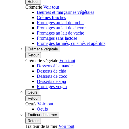
Retour
Crèmerie
Voir tout
Beurres et margarines végétales
Crèmes fraiches
Fromages au lait de brebis
Fromages au lait de chevre
Fromages au lait de vache
Fromages sans lactose
Fromages tartinés, cuisinés et apéritifs
Crèmerie végétale
Retour
Crèmerie végétale
Voir tout
Desserts à l'amande
Desserts de chia
Desserts de coco
Desserts de soja
Fromages vegan
Oeufs
Retour
Oeufs
Voir tout
Oeufs
Traiteur de la mer
Retour
Traiteur de la mer
Voir tout