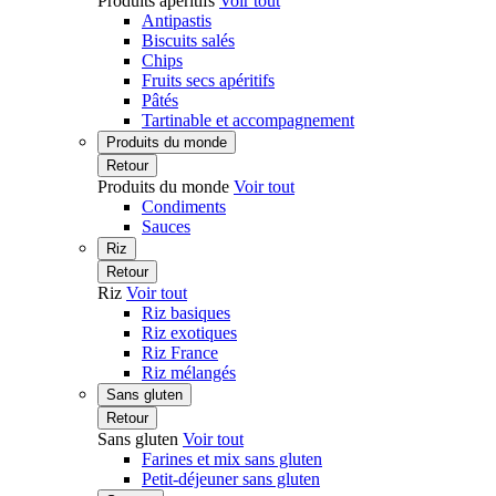
Produits apéritifs
Voir tout
Antipastis
Biscuits salés
Chips
Fruits secs apéritifs
Pâtés
Tartinable et accompagnement
Produits du monde
Retour
Produits du monde
Voir tout
Condiments
Sauces
Riz
Retour
Riz
Voir tout
Riz basiques
Riz exotiques
Riz France
Riz mélangés
Sans gluten
Retour
Sans gluten
Voir tout
Farines et mix sans gluten
Petit-déjeuner sans gluten