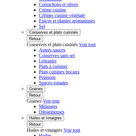
Cornichons et olives
Crème cuisine
Crèmes cuisine végétale
Epices et plantes aromatiques
Sel
Conserves et plats cuisinés
Retour
Conserves et plats cuisinés
Voir tout
Autres sauces
Conserves sans sel
Légumes
Plats à cuisiner
Plats cuisines bocaux
Poissons
Sauces tomates
Graines
Retour
Graines
Voir tout
Mélanges
Oléagineuses
Huiles et vinaigres
Retour
Huiles et vinaigres
Voir tout
Huiles