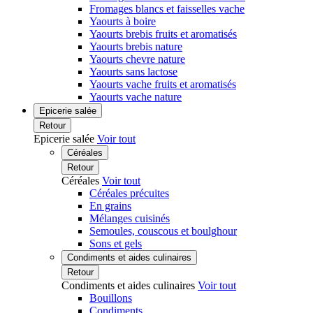
Fromages blancs et faisselles vache
Yaourts à boire
Yaourts brebis fruits et aromatisés
Yaourts brebis nature
Yaourts chevre nature
Yaourts sans lactose
Yaourts vache fruits et aromatisés
Yaourts vache nature
Epicerie salée
Retour
Epicerie salée
Voir tout
Céréales
Retour
Céréales
Voir tout
Céréales précuites
En grains
Mélanges cuisinés
Semoules, couscous et boulghour
Sons et gels
Condiments et aides culinaires
Retour
Condiments et aides culinaires
Voir tout
Bouillons
Condiments