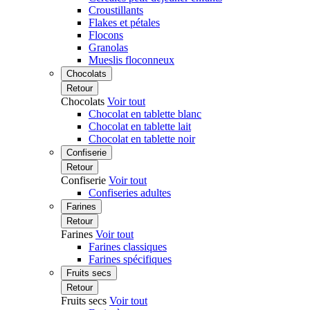
Croustillants
Flakes et pétales
Flocons
Granolas
Mueslis floconneux
Chocolats
Retour
Chocolats
Voir tout
Chocolat en tablette blanc
Chocolat en tablette lait
Chocolat en tablette noir
Confiserie
Retour
Confiserie
Voir tout
Confiseries adultes
Farines
Retour
Farines
Voir tout
Farines classiques
Farines spécifiques
Fruits secs
Retour
Fruits secs
Voir tout