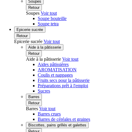
Soupes
Retour
Soupes
Voir tout
Soupe bouteille
Soupe tetra
Epicerie sucrée
Retour
Epicerie sucrée
Voir tout
Aide à la pâtisserie
Retour
Aide à la pâtisserie
Voir tout
Aides pâtissières
AROMATISATION
Coulis et nappages
Fruits secs pour la pâtisserie
Préparations prêt à l'emploi
Sucres
Barres
Retour
Barres
Voir tout
Barres crues
Barres de céréales et graines
Biscottes, pains grillés et galettes
Retour