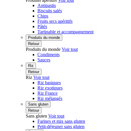
Produits apéritifs
Voir tout
Antipastis
Biscuits salés
Chips
Fruits secs apéritifs
Pâtés
Tartinable et accompagnement
Produits du monde
Retour
Produits du monde
Voir tout
Condiments
Sauces
Riz
Retour
Riz
Voir tout
Riz basiques
Riz exotiques
Riz France
Riz mélangés
Sans gluten
Retour
Sans gluten
Voir tout
Farines et mix sans gluten
Petit-déjeuner sans gluten