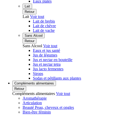
Eaux plates
Lait
Retour
Lait
Voir tout
Lait de brebis
Lait de chèvre
Lait de vache
Sans Alcool
Retour
Sans Alcool
Voir tout
Eaux et jus santé
Jus de légumes
Jus et nectar en bouteille
Jus et nectar tetra
Jus lacto fermentes
Sirops
Sodas et pétillants aux plantes
Compléments alimentaires
Retour
Compléments alimentaires
Voir tout
Aromathérapie
Articulation
Beauté Peau, cheveux et ongles
Bien-être féminin