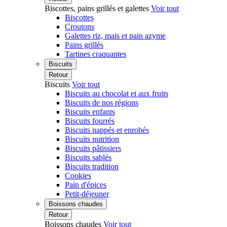
Biscottes, pains grillés et galettes
Voir tout
Biscottes
Croutons
Galettes riz, mais et pain azyme
Pains grillés
Tartines craquantes
Biscuits
Retour
Biscuits
Voir tout
Biscuits au chocolat et aux fruits
Biscuits de nos régions
Biscuits enfants
Biscuits fourrés
Biscuits nappés et enrobés
Biscuits nutrition
Biscuits pâtissiers
Biscuits sablés
Biscuits tradition
Cookies
Pain d'épices
Petit-déjeuner
Boissons chaudes
Retour
Boissons chaudes
Voir tout