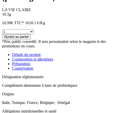
LA VIE CLAIRE
10.5g
16.99
€
TTC*
1618.1 €/Kg
quantité
de
Ajouter au panier
Probiotiques
*Prix public conseillé. Il sera personnalisé selon le magasin et des
50Milliards*
promotions en cours.
UFC
(pour
Détails du produit
2
Composition et allergènes
gélules)
Préparation
Conservation
Désignation réglementaire
Complément alimentaire à base de probiotiques
Origine
Italie, Tunique, France, Belgique , Sénégal
Allégations nutritionnelles et santé