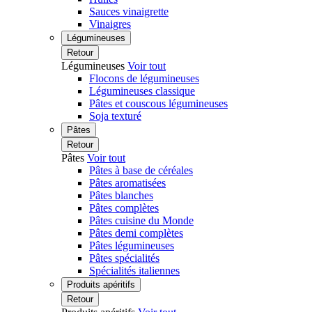
Sauces vinaigrette
Vinaigres
Légumineuses
Retour
Légumineuses
Voir tout
Flocons de légumineuses
Légumineuses classique
Pâtes et couscous légumineuses
Soja texturé
Pâtes
Retour
Pâtes
Voir tout
Pâtes à base de céréales
Pâtes aromatisées
Pâtes blanches
Pâtes complètes
Pâtes cuisine du Monde
Pâtes demi complètes
Pâtes légumineuses
Pâtes spécialités
Spécialités italiennes
Produits apéritifs
Retour