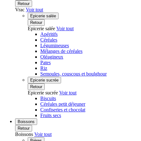
Retour
Vrac
Voir tout
Epicerie salée
Retour
Epicerie salée
Voir tout
Apéritifs
Céréales
Légumineuses
Mélanges de céréales
Oléagineux
Pates
Riz
Semoules, couscous et boulghour
Epicerie sucrée
Retour
Epicerie sucrée
Voir tout
Biscuits
Céréales petit déjeuner
Confiseries et chocolat
Fruits secs
Boissons
Retour
Boissons
Voir tout
Bières