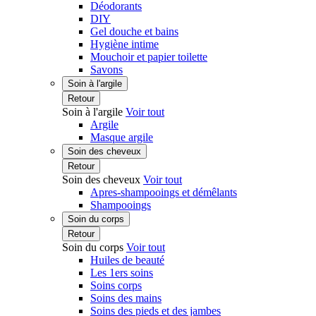
Déodorants
DIY
Gel douche et bains
Hygiène intime
Mouchoir et papier toilette
Savons
Soin à l'argile
Retour
Soin à l'argile
Voir tout
Argile
Masque argile
Soin des cheveux
Retour
Soin des cheveux
Voir tout
Apres-shampooings et démêlants
Shampooings
Soin du corps
Retour
Soin du corps
Voir tout
Huiles de beauté
Les 1ers soins
Soins corps
Soins des mains
Soins des pieds et des jambes