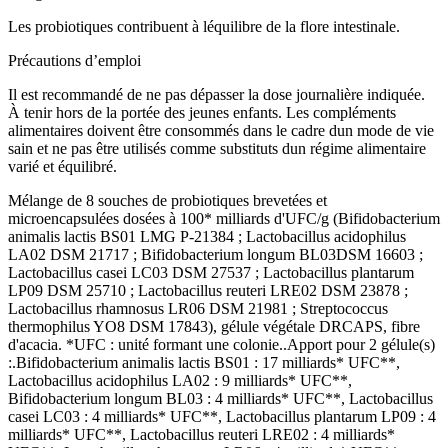
Les probiotiques contribuent à léquilibre de la flore intestinale.
Précautions d’emploi
Il est recommandé de ne pas dépasser la dose journalière indiquée.
À tenir hors de la portée des jeunes enfants. Les compléments
alimentaires doivent être consommés dans le cadre dun mode de vie
sain et ne pas être utilisés comme substituts dun régime alimentaire
varié et équilibré.
Mélange de 8 souches de probiotiques brevetées et
microencapsulées dosées à 100* milliards d'UFC/g (Bifidobacterium
animalis lactis BS01 LMG P-21384 ; Lactobacillus acidophilus
LA02 DSM 21717 ; Bifidobacterium longum BL03DSM 16603 ;
Lactobacillus casei LC03 DSM 27537 ; Lactobacillus plantarum
LP09 DSM 25710 ; Lactobacillus reuteri LRE02 DSM 23878 ;
Lactobacillus rhamnosus LR06 DSM 21981 ; Streptococcus
thermophilus YO8 DSM 17843), gélule végétale DRCAPS, fibre
d'acacia. *UFC : unité formant une colonie..Apport pour 2 gélule(s)
:.Bifidobacterium animalis lactis BS01 : 17 milliards* UFC**,
Lactobacillus acidophilus LA02 : 9 milliards* UFC**,
Bifidobacterium longum BL03 : 4 milliards* UFC**, Lactobacillus
casei LC03 : 4 milliards* UFC**, Lactobacillus plantarum LP09 : 4
milliards* UFC**, Lactobacillus reuteri LRE02 : 4 milliards*