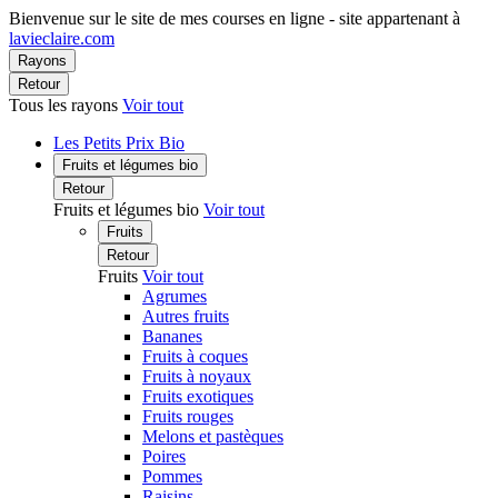
Bienvenue sur le site de mes courses en ligne - site appartenant à
lavieclaire.com
Rayons
Retour
Tous les rayons
Voir tout
Les Petits Prix Bio
Fruits et légumes bio
Retour
Fruits et légumes bio
Voir tout
Fruits
Retour
Fruits
Voir tout
Agrumes
Autres fruits
Bananes
Fruits à coques
Fruits à noyaux
Fruits exotiques
Fruits rouges
Melons et pastèques
Poires
Pommes
Raisins