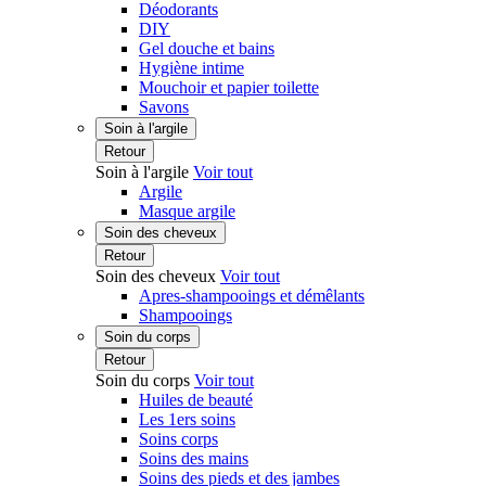
Déodorants
DIY
Gel douche et bains
Hygiène intime
Mouchoir et papier toilette
Savons
Soin à l'argile
Retour
Soin à l'argile
Voir tout
Argile
Masque argile
Soin des cheveux
Retour
Soin des cheveux
Voir tout
Apres-shampooings et démêlants
Shampooings
Soin du corps
Retour
Soin du corps
Voir tout
Huiles de beauté
Les 1ers soins
Soins corps
Soins des mains
Soins des pieds et des jambes