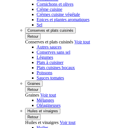
Cornichons et olives
Crème cuisine
Crèmes cuisine végétale
Epices et plantes aromatiques
Sel
Conserves et plats cuisinés
Retour
Conserves et plats cuisinés
Voir tout
Autres sauces
Conserves sans sel
Légumes
Plats à cuisiner
Plats cuisines bocaux
Poissons
Sauces tomates
Graines
Retour
Graines
Voir tout
Mélanges
Oléagineuses
Huiles et vinaigres
Retour
Huiles et vinaigres
Voir tout
Huiles