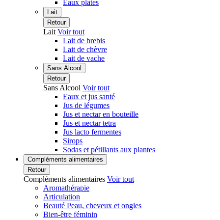
Eaux plates
Lait
Retour
Lait
Voir tout
Lait de brebis
Lait de chèvre
Lait de vache
Sans Alcool
Retour
Sans Alcool
Voir tout
Eaux et jus santé
Jus de légumes
Jus et nectar en bouteille
Jus et nectar tetra
Jus lacto fermentes
Sirops
Sodas et pétillants aux plantes
Compléments alimentaires
Retour
Compléments alimentaires
Voir tout
Aromathérapie
Articulation
Beauté Peau, cheveux et ongles
Bien-être féminin