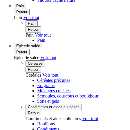
Yaourts vache nature
Pain
Retour
Pain
Voir tout
Pain
Retour
Pain
Voir tout
Pain
Epicerie salée
Retour
Epicerie salée
Voir tout
Céréales
Retour
Céréales
Voir tout
Céréales précuites
En grains
Mélanges cuisinés
Semoules, couscous et boulghour
Sons et gels
Condiments et aides culinaires
Retour
Condiments et aides culinaires
Voir tout
Bouillons
Condiments