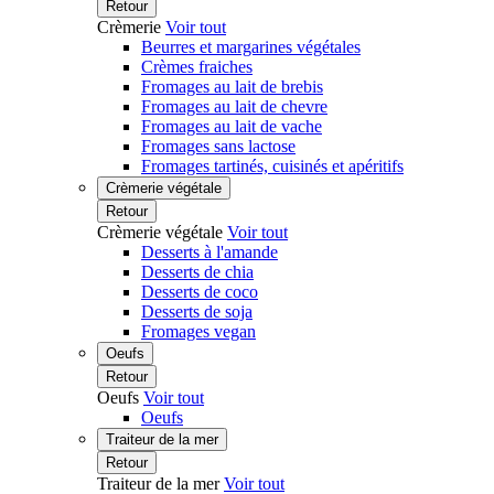
Retour
Crèmerie
Voir tout
Beurres et margarines végétales
Crèmes fraiches
Fromages au lait de brebis
Fromages au lait de chevre
Fromages au lait de vache
Fromages sans lactose
Fromages tartinés, cuisinés et apéritifs
Crèmerie végétale
Retour
Crèmerie végétale
Voir tout
Desserts à l'amande
Desserts de chia
Desserts de coco
Desserts de soja
Fromages vegan
Oeufs
Retour
Oeufs
Voir tout
Oeufs
Traiteur de la mer
Retour
Traiteur de la mer
Voir tout