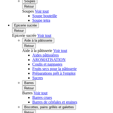
Soupes
Retour
Soupes
Voir tout
Soupe bouteille
Soupe tetra
Epicerie sucrée
Retour
Epicerie sucrée
Voir tout
Aide à la pâtisserie
Retour
Aide à la pâtisserie
Voir tout
Aides pâtissières
AROMATISATION
Coulis et nappages
Fruits secs pour la pâtisserie
Préparations prêt à l'emploi
Sucres
Barres
Retour
Barres
Voir tout
Barres crues
Barres de céréales et graines
Biscottes, pains grillés et galettes
Retour