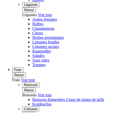
Légumes
Retour
Légumes
Voir tout
Autres légumes
Bulbes
Champignons
Choux
Herbes aromatiques
Légumes feuilles
Légumes racines
Ratatouilles
Salades
Sous vides
Tomates
Frais
Retour
Frais
Voir tout
Boissons
Retour
Boissons
Voir tout
Boissons fermentées à base de grains de kéfir
Kombuchas
Crèmerie