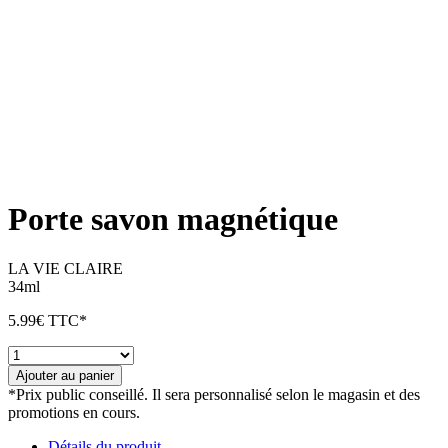
Porte savon magnétique
LA VIE CLAIRE
34ml
5.99
€
TTC*
quantité
de
Ajouter au panier
Porte
*Prix public conseillé. Il sera personnalisé selon le magasin et des
savon
promotions en cours.
magnétique
Détails du produit