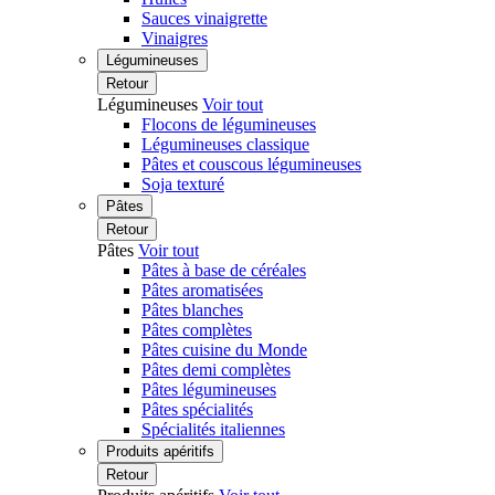
Sauces vinaigrette
Vinaigres
Légumineuses
Retour
Légumineuses
Voir tout
Flocons de légumineuses
Légumineuses classique
Pâtes et couscous légumineuses
Soja texturé
Pâtes
Retour
Pâtes
Voir tout
Pâtes à base de céréales
Pâtes aromatisées
Pâtes blanches
Pâtes complètes
Pâtes cuisine du Monde
Pâtes demi complètes
Pâtes légumineuses
Pâtes spécialités
Spécialités italiennes
Produits apéritifs
Retour