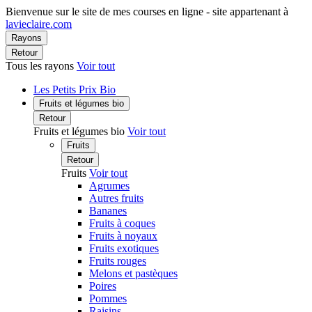
Bienvenue sur le site de mes courses en ligne - site appartenant à
lavieclaire.com
Rayons
Retour
Tous les rayons
Voir tout
Les Petits Prix Bio
Fruits et légumes bio
Retour
Fruits et légumes bio
Voir tout
Fruits
Retour
Fruits
Voir tout
Agrumes
Autres fruits
Bananes
Fruits à coques
Fruits à noyaux
Fruits exotiques
Fruits rouges
Melons et pastèques
Poires
Pommes
Raisins