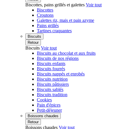
Biscottes, pains grillés et galettes
Voir tout
Biscottes
Croutons
Galettes riz, mais et pain azyme
Pains grillés
Tartines craquantes
Biscuits
Retour
Biscuits
Voir tout
Biscuits au chocolat et aux fruits
Biscuits de nos régions
Biscuits enfants
Biscuits fourrés
Biscuits nappés et enrobés
Biscuits nutrition
Biscuits pâtissiers
Biscuits sablés
Biscuits tradition
Cookies
Pain d'épices
Petit-déjeuner
Boissons chaudes
Retour
Boissons chaudes
Voir tout