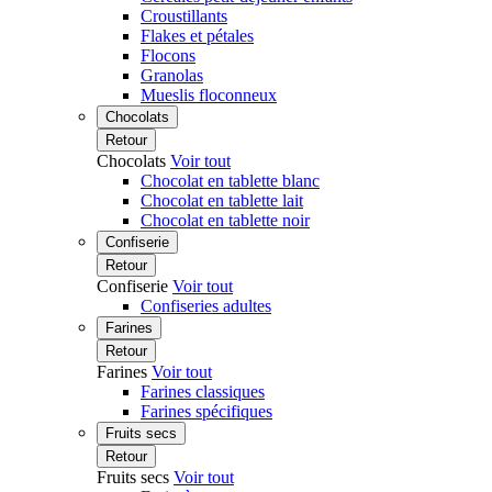
Croustillants
Flakes et pétales
Flocons
Granolas
Mueslis floconneux
Chocolats
Retour
Chocolats
Voir tout
Chocolat en tablette blanc
Chocolat en tablette lait
Chocolat en tablette noir
Confiserie
Retour
Confiserie
Voir tout
Confiseries adultes
Farines
Retour
Farines
Voir tout
Farines classiques
Farines spécifiques
Fruits secs
Retour
Fruits secs
Voir tout