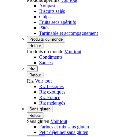
Produits apéritifs
Voir tout
Antipastis
Biscuits salés
Chips
Fruits secs apéritifs
Pâtés
Tartinable et accompagnement
Produits du monde
Retour
Produits du monde
Voir tout
Condiments
Sauces
Riz
Retour
Riz
Voir tout
Riz basiques
Riz exotiques
Riz France
Riz mélangés
Sans gluten
Retour
Sans gluten
Voir tout
Farines et mix sans gluten
Petit-déjeuner sans gluten