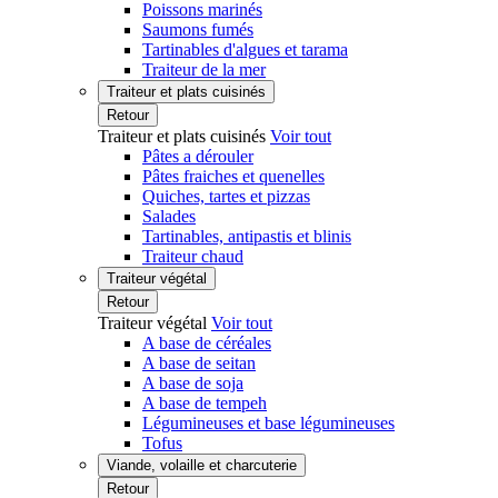
Poissons marinés
Saumons fumés
Tartinables d'algues et tarama
Traiteur de la mer
Traiteur et plats cuisinés
Retour
Traiteur et plats cuisinés
Voir tout
Pâtes a dérouler
Pâtes fraiches et quenelles
Quiches, tartes et pizzas
Salades
Tartinables, antipastis et blinis
Traiteur chaud
Traiteur végétal
Retour
Traiteur végétal
Voir tout
A base de céréales
A base de seitan
A base de soja
A base de tempeh
Légumineuses et base légumineuses
Tofus
Viande, volaille et charcuterie
Retour