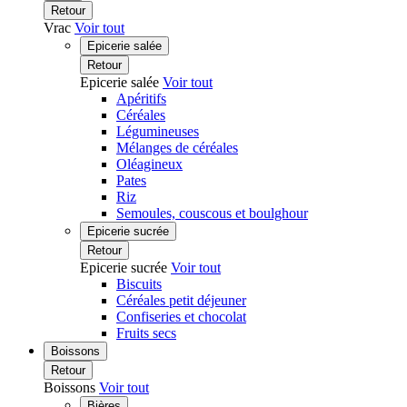
Retour
Vrac
Voir tout
Epicerie salée
Retour
Epicerie salée
Voir tout
Apéritifs
Céréales
Légumineuses
Mélanges de céréales
Oléagineux
Pates
Riz
Semoules, couscous et boulghour
Epicerie sucrée
Retour
Epicerie sucrée
Voir tout
Biscuits
Céréales petit déjeuner
Confiseries et chocolat
Fruits secs
Boissons
Retour
Boissons
Voir tout
Bières