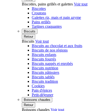
Biscottes, pains grillés et galettes
Voir tout
Biscottes
Croutons
Galettes riz, mais et pain azyme
Pains grillés
Tartines craquantes
Biscuits
Retour
Biscuits
Voir tout
Biscuits au chocolat et aux fruits
Biscuits de nos régions
Biscuits enfants
Biscuits fourrés
Biscuits nappés et enrobés
Biscuits nutrition
Biscuits pâtissiers
Biscuits sablés
Biscuits tradition
Cookies
Pain d'épices
Petit-déjeuner
Boissons chaudes
Retour
Boissons chaudes
Voir tout