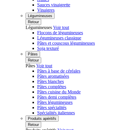
Sauces vinaigrette
Vinaigres
Légumineuses
Retour
Légumineuses
Voir tout
Flocons de légumineuses
Légumineuses classique
Pâtes et couscous légumineuses
Soja texturé
Pâtes
Retour
Pâtes
Voir tout
Pâtes à base de céréales
Pâtes aromatisées
Pâtes blanches
Pâtes complètes
Pâtes cuisine du Monde
Pâtes demi complètes
Pâtes légumineuses
Pâtes spécialités
Spécialités italiennes
Produits apéritifs
Retour