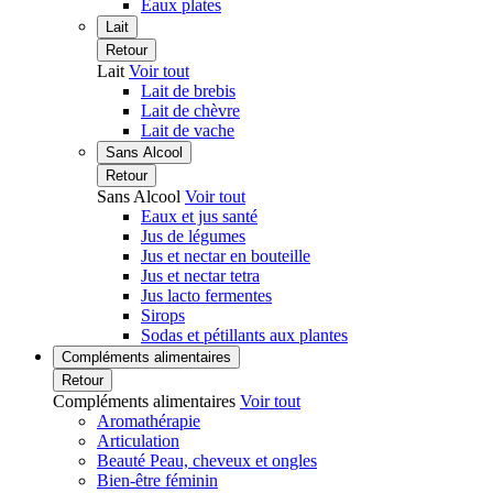
Eaux plates
Lait
Retour
Lait
Voir tout
Lait de brebis
Lait de chèvre
Lait de vache
Sans Alcool
Retour
Sans Alcool
Voir tout
Eaux et jus santé
Jus de légumes
Jus et nectar en bouteille
Jus et nectar tetra
Jus lacto fermentes
Sirops
Sodas et pétillants aux plantes
Compléments alimentaires
Retour
Compléments alimentaires
Voir tout
Aromathérapie
Articulation
Beauté Peau, cheveux et ongles
Bien-être féminin