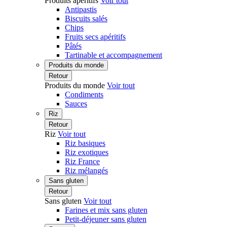
Produits apéritifs
Voir tout
Antipastis
Biscuits salés
Chips
Fruits secs apéritifs
Pâtés
Tartinable et accompagnement
Produits du monde
Retour
Produits du monde
Voir tout
Condiments
Sauces
Riz
Retour
Riz
Voir tout
Riz basiques
Riz exotiques
Riz France
Riz mélangés
Sans gluten
Retour
Sans gluten
Voir tout
Farines et mix sans gluten
Petit-déjeuner sans gluten