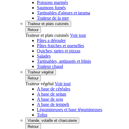
Poissons marinés
Saumons fumés
Tartinables d'algues et tarama
Traiteur de la mer
Traiteur et plats cuisinés
Retour
Traiteur et plats cuisinés
Voir tout
Pâtes a dérouler
Pâtes fraiches et quenelles
Quiches, tartes et pizzas
Salades
Tartinables, antipastis et blinis
Traiteur chaud
Traiteur végétal
Retour
Traiteur végétal
Voir tout
A base de céréales
A base de seitan
A base de soja
A base de tempeh
Légumineuses et base légumineuses
Tofus
Viande, volaille et charcuterie
Retour