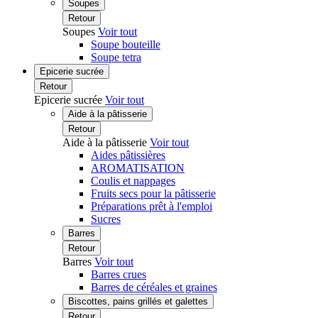
Soupes
Retour
Soupes
Voir tout
Soupe bouteille
Soupe tetra
Epicerie sucrée
Retour
Epicerie sucrée
Voir tout
Aide à la pâtisserie
Retour
Aide à la pâtisserie
Voir tout
Aides pâtissières
AROMATISATION
Coulis et nappages
Fruits secs pour la pâtisserie
Préparations prêt à l'emploi
Sucres
Barres
Retour
Barres
Voir tout
Barres crues
Barres de céréales et graines
Biscottes, pains grillés et galettes
Retour