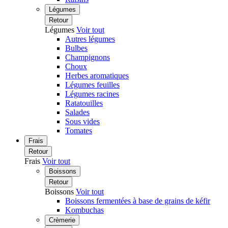
Légumes
Retour
Légumes
Voir tout
Autres légumes
Bulbes
Champignons
Choux
Herbes aromatiques
Légumes feuilles
Légumes racines
Ratatouilles
Salades
Sous vides
Tomates
Frais
Retour
Frais
Voir tout
Boissons
Retour
Boissons
Voir tout
Boissons fermentées à base de grains de kéfir
Kombuchas
Crèmerie