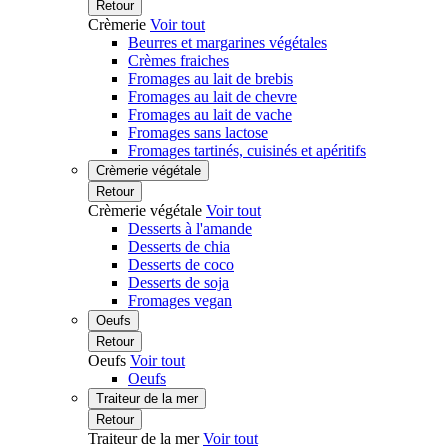
Retour
Crèmerie
Voir tout
Beurres et margarines végétales
Crèmes fraiches
Fromages au lait de brebis
Fromages au lait de chevre
Fromages au lait de vache
Fromages sans lactose
Fromages tartinés, cuisinés et apéritifs
Crèmerie végétale
Retour
Crèmerie végétale
Voir tout
Desserts à l'amande
Desserts de chia
Desserts de coco
Desserts de soja
Fromages vegan
Oeufs
Retour
Oeufs
Voir tout
Oeufs
Traiteur de la mer
Retour
Traiteur de la mer
Voir tout