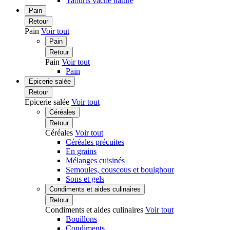
Yaourts vache nature
Pain
Retour
Pain
Voir tout
Pain
Retour
Pain
Voir tout
Pain
Epicerie salée
Retour
Epicerie salée
Voir tout
Céréales
Retour
Céréales
Voir tout
Céréales précuites
En grains
Mélanges cuisinés
Semoules, couscous et boulghour
Sons et gels
Condiments et aides culinaires
Retour
Condiments et aides culinaires
Voir tout
Bouillons
Condiments