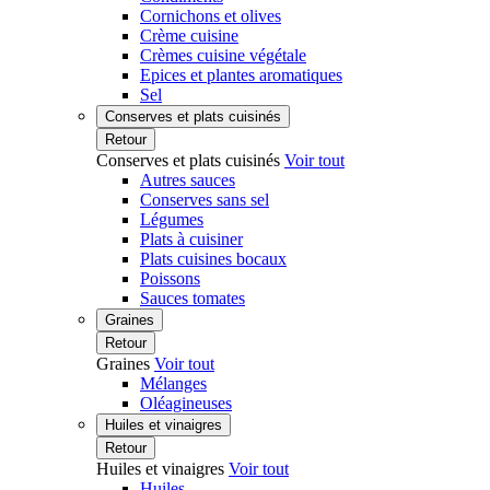
Cornichons et olives
Crème cuisine
Crèmes cuisine végétale
Epices et plantes aromatiques
Sel
Conserves et plats cuisinés
Retour
Conserves et plats cuisinés
Voir tout
Autres sauces
Conserves sans sel
Légumes
Plats à cuisiner
Plats cuisines bocaux
Poissons
Sauces tomates
Graines
Retour
Graines
Voir tout
Mélanges
Oléagineuses
Huiles et vinaigres
Retour
Huiles et vinaigres
Voir tout
Huiles