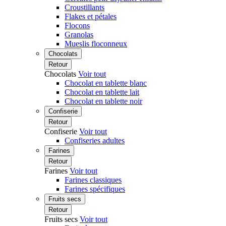
Croustillants
Flakes et pétales
Flocons
Granolas
Mueslis floconneux
Chocolats
Retour
Chocolats
Voir tout
Chocolat en tablette blanc
Chocolat en tablette lait
Chocolat en tablette noir
Confiserie
Retour
Confiserie
Voir tout
Confiseries adultes
Farines
Retour
Farines
Voir tout
Farines classiques
Farines spécifiques
Fruits secs
Retour
Fruits secs
Voir tout