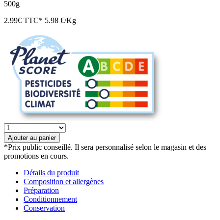
500g
2.99
€
TTC*
5.98 €/Kg
quantité
de
Ajouter au panier
Pois
*Prix public conseillé. Il sera personnalisé selon le magasin et des
cassés
promotions en cours.
graines
de
Détails du produit
Gascogne
Composition et allergènes
bio
Préparation
Conditionnement
Conservation