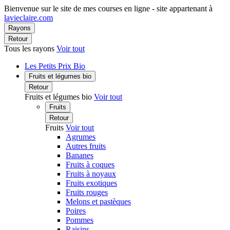
Bienvenue sur le site de mes courses en ligne - site appartenant à
lavieclaire.com
Rayons
Retour
Tous les rayons
Voir tout
Les Petits Prix Bio
Fruits et légumes bio
Retour
Fruits et légumes bio
Voir tout
Fruits
Retour
Fruits
Voir tout
Agrumes
Autres fruits
Bananes
Fruits à coques
Fruits à noyaux
Fruits exotiques
Fruits rouges
Melons et pastèques
Poires
Pommes
Raisins