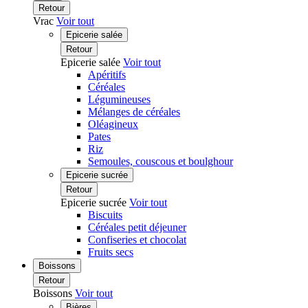
Retour
Vrac
Voir tout
Epicerie salée
Retour
Epicerie salée
Voir tout
Apéritifs
Céréales
Légumineuses
Mélanges de céréales
Oléagineux
Pates
Riz
Semoules, couscous et boulghour
Epicerie sucrée
Retour
Epicerie sucrée
Voir tout
Biscuits
Céréales petit déjeuner
Confiseries et chocolat
Fruits secs
Boissons
Retour
Boissons
Voir tout
Bières