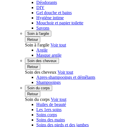
Déodorants
DIY
Gel douche et bains
Hygiène intime
Mouchoir et papier toilette
Savons
Soin à l'argile
Retour
Soin à l'argile
Voir tout
Argile
Masque argile
Soin des cheveux
Retour
Soin des cheveux
Voir tout
Apres-shampooings et démêlants
Shampooings
Soin du corps
Retour
Soin du corps
Voir tout
Huiles de beauté
Les 1ers soins
Soins corps
Soins des mains
Soins des pieds et des jambes