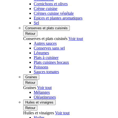
Cornichons et olives
Crème cuisine
Crèmes cuisine végétale
Epices et plantes aromatiques
Sel
Conserves et plats cuisinés
Retour
Conserves et plats cuisinés
Voir tout
Autres sauces
Conserves sans sel
Légumes
Plats à cuisiner
Plats cuisines bocaux
Poissons
Sauces tomates
Graines
Retour
Graines
Voir tout
Mélanges
Oléagineuses
Huiles et vinaigres
Retour
Huiles et vinaigres
Voir tout
Huiles