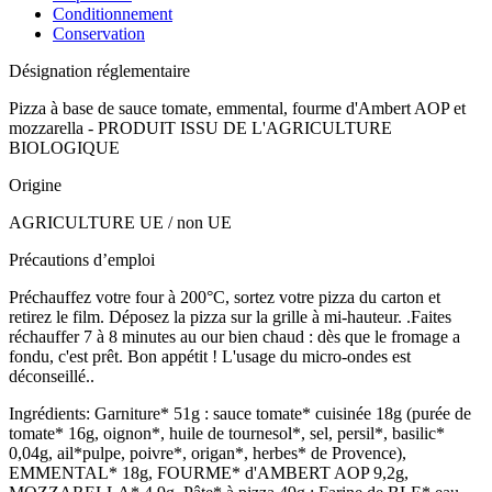
Conditionnement
Conservation
Désignation réglementaire
Pizza à base de sauce tomate, emmental, fourme d'Ambert AOP et
mozzarella - PRODUIT ISSU DE L'AGRICULTURE
BIOLOGIQUE
Origine
AGRICULTURE UE / non UE
Précautions d’emploi
Préchauffez votre four à 200°C, sortez votre pizza du carton et
retirez le film. Déposez la pizza sur la grille à mi-hauteur. .Faites
réchauffer 7 à 8 minutes au our bien chaud : dès que le fromage a
fondu, c'est prêt. Bon appétit ! L'usage du micro-ondes est
déconseillé..
Ingrédients: Garniture* 51g : sauce tomate* cuisinée 18g (purée de
tomate* 16g, oignon*, huile de tournesol*, sel, persil*, basilic*
0,04g, ail*pulpe, poivre*, origan*, herbes* de Provence),
EMMENTAL* 18g, FOURME* d'AMBERT AOP 9,2g,