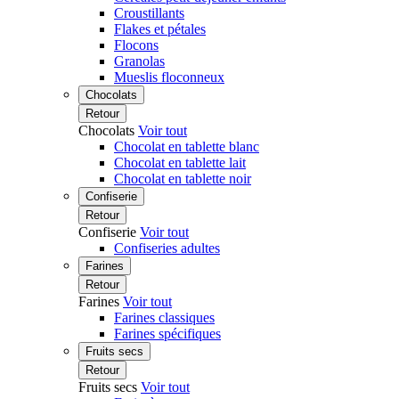
Croustillants
Flakes et pétales
Flocons
Granolas
Mueslis floconneux
Chocolats
Retour
Chocolats
Voir tout
Chocolat en tablette blanc
Chocolat en tablette lait
Chocolat en tablette noir
Confiserie
Retour
Confiserie
Voir tout
Confiseries adultes
Farines
Retour
Farines
Voir tout
Farines classiques
Farines spécifiques
Fruits secs
Retour
Fruits secs
Voir tout