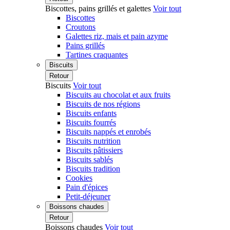
Biscottes, pains grillés et galettes
Voir tout
Biscottes
Croutons
Galettes riz, mais et pain azyme
Pains grillés
Tartines craquantes
Biscuits
Retour
Biscuits
Voir tout
Biscuits au chocolat et aux fruits
Biscuits de nos régions
Biscuits enfants
Biscuits fourrés
Biscuits nappés et enrobés
Biscuits nutrition
Biscuits pâtissiers
Biscuits sablés
Biscuits tradition
Cookies
Pain d'épices
Petit-déjeuner
Boissons chaudes
Retour
Boissons chaudes
Voir tout