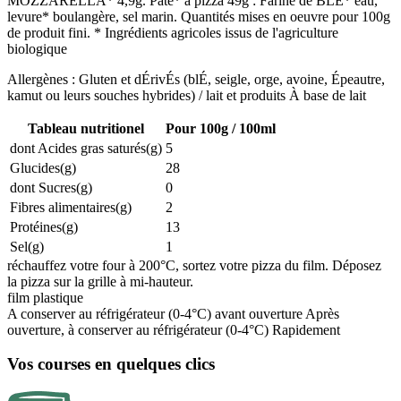
MOZZARELLA* 4,9g. Pâte* à pizza 49g : Farine de BLE* eau,
levure* boulangère, sel marin. Quantités mises en oeuvre pour 100g
de produit fini. * Ingrédients agricoles issus de l'agriculture
biologique
Allergènes : Gluten et dÉrivÉs (blÉ, seigle, orge, avoine, Épeautre,
kamut ou leurs souches hybrides) / lait et produits À base de lait
Tableau nutritionel
Pour 100g / 100ml
dont Acides gras saturés(g)
5
Glucides(g)
28
dont Sucres(g)
0
Fibres alimentaires(g)
2
Protéines(g)
13
Sel(g)
1
réchauffez votre four à 200°C, sortez votre pizza du film. Déposez
la pizza sur la grille à mi-hauteur.
film plastique
A conserver au réfrigérateur (0-4°C) avant ouverture Après
ouverture, à conserver au réfrigérateur (0-4°C) Rapidement
Vos courses en quelques clics