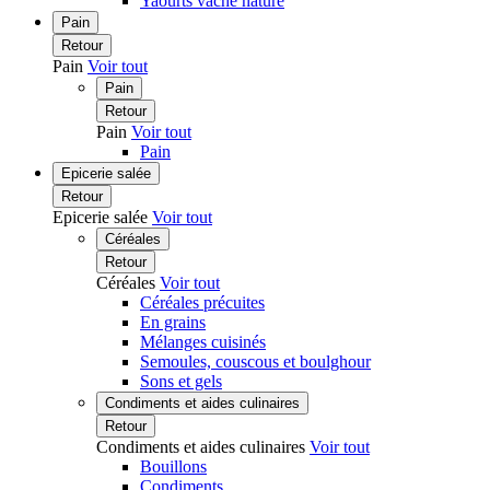
Yaourts vache nature
Pain
Retour
Pain
Voir tout
Pain
Retour
Pain
Voir tout
Pain
Epicerie salée
Retour
Epicerie salée
Voir tout
Céréales
Retour
Céréales
Voir tout
Céréales précuites
En grains
Mélanges cuisinés
Semoules, couscous et boulghour
Sons et gels
Condiments et aides culinaires
Retour
Condiments et aides culinaires
Voir tout
Bouillons
Condiments