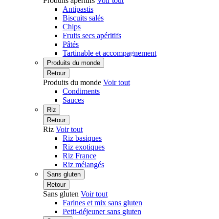
Produits apéritifs
Voir tout
Antipastis
Biscuits salés
Chips
Fruits secs apéritifs
Pâtés
Tartinable et accompagnement
Produits du monde
Retour
Produits du monde
Voir tout
Condiments
Sauces
Riz
Retour
Riz
Voir tout
Riz basiques
Riz exotiques
Riz France
Riz mélangés
Sans gluten
Retour
Sans gluten
Voir tout
Farines et mix sans gluten
Petit-déjeuner sans gluten