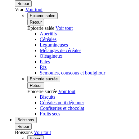
Retour
Vrac
Voir tout
Epicerie salée
Retour
Epicerie salée
Voir tout
Apéritifs
Céréales
Légumineuses
Mélanges de céréales
Oléagineux
Pates
Riz
Semoules, couscous et boulghour
Epicerie sucrée
Retour
Epicerie sucrée
Voir tout
Biscuits
Céréales petit déjeuner
Confiseries et chocolat
Fruits secs
Boissons
Retour
Boissons
Voir tout
Bières