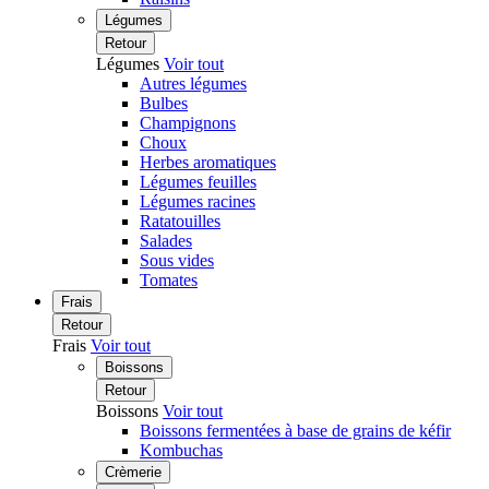
Légumes
Retour
Légumes
Voir tout
Autres légumes
Bulbes
Champignons
Choux
Herbes aromatiques
Légumes feuilles
Légumes racines
Ratatouilles
Salades
Sous vides
Tomates
Frais
Retour
Frais
Voir tout
Boissons
Retour
Boissons
Voir tout
Boissons fermentées à base de grains de kéfir
Kombuchas
Crèmerie