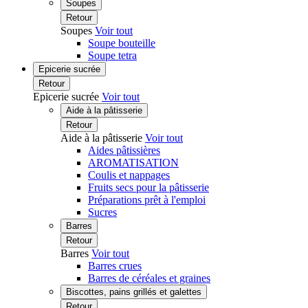
Soupes
Retour
Soupes
Voir tout
Soupe bouteille
Soupe tetra
Epicerie sucrée
Retour
Epicerie sucrée
Voir tout
Aide à la pâtisserie
Retour
Aide à la pâtisserie
Voir tout
Aides pâtissières
AROMATISATION
Coulis et nappages
Fruits secs pour la pâtisserie
Préparations prêt à l'emploi
Sucres
Barres
Retour
Barres
Voir tout
Barres crues
Barres de céréales et graines
Biscottes, pains grillés et galettes
Retour