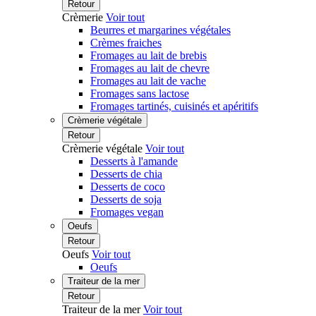
Retour
Crèmerie
Voir tout
Beurres et margarines végétales
Crèmes fraiches
Fromages au lait de brebis
Fromages au lait de chevre
Fromages au lait de vache
Fromages sans lactose
Fromages tartinés, cuisinés et apéritifs
Crèmerie végétale
Retour
Crèmerie végétale
Voir tout
Desserts à l'amande
Desserts de chia
Desserts de coco
Desserts de soja
Fromages vegan
Oeufs
Retour
Oeufs
Voir tout
Oeufs
Traiteur de la mer
Retour
Traiteur de la mer
Voir tout