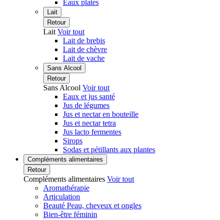
Eaux plates
Lait
Retour
Lait
Voir tout
Lait de brebis
Lait de chèvre
Lait de vache
Sans Alcool
Retour
Sans Alcool
Voir tout
Eaux et jus santé
Jus de légumes
Jus et nectar en bouteille
Jus et nectar tetra
Jus lacto fermentes
Sirops
Sodas et pétillants aux plantes
Compléments alimentaires
Retour
Compléments alimentaires
Voir tout
Aromathérapie
Articulation
Beauté Peau, cheveux et ongles
Bien-être féminin