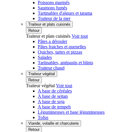
Poissons marinés
Saumons fumés
Tartinables d'algues et tarama
Traiteur de la mer
Traiteur et plats cuisinés
Retour
Traiteur et plats cuisinés
Voir tout
Pâtes a dérouler
Pâtes fraiches et quenelles
Quiches, tartes et pizzas
Salades
Tartinables, antipastis et blinis
Traiteur chaud
Traiteur végétal
Retour
Traiteur végétal
Voir tout
A base de céréales
A base de seitan
A base de soja
A base de tempeh
Légumineuses et base légumineuses
Tofus
Viande, volaille et charcuterie
Retour