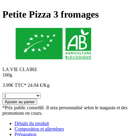
Petite Pizza 3 fromages
LA VIE CLAIRE
160g
3.99
€
TTC*
24.94 €/Kg
quantité
de
Ajouter au panier
Petite
*Prix public conseillé. Il sera personnalisé selon le magasin et des
Pizza
promotions en cours.
3
fromages
Détails du produit
Composition et allergènes
Préparation