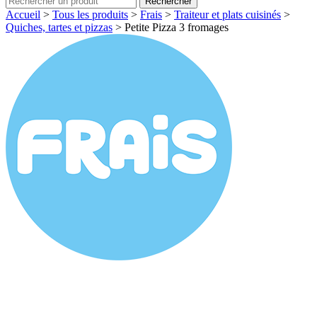
Rechercher
Accueil
>
Tous les produits
>
Frais
>
Traiteur et plats cuisinés
>
Quiches, tartes et pizzas
>
Petite Pizza 3 fromages