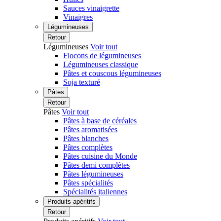
Sauces vinaigrette
Vinaigres
Légumineuses
Retour
Légumineuses
Voir tout
Flocons de légumineuses
Légumineuses classique
Pâtes et couscous légumineuses
Soja texturé
Pâtes
Retour
Pâtes
Voir tout
Pâtes à base de céréales
Pâtes aromatisées
Pâtes blanches
Pâtes complètes
Pâtes cuisine du Monde
Pâtes demi complètes
Pâtes légumineuses
Pâtes spécialités
Spécialités italiennes
Produits apéritifs
Retour