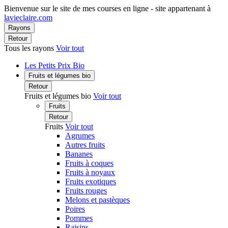
Bienvenue sur le site de mes courses en ligne - site appartenant à
lavieclaire.com
Rayons
Retour
Tous les rayons
Voir tout
Les Petits Prix Bio
Fruits et légumes bio
Retour
Fruits et légumes bio
Voir tout
Fruits
Retour
Fruits
Voir tout
Agrumes
Autres fruits
Bananes
Fruits à coques
Fruits à noyaux
Fruits exotiques
Fruits rouges
Melons et pastèques
Poires
Pommes
Raisins