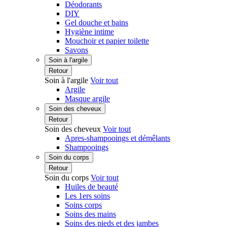
Déodorants
DIY
Gel douche et bains
Hygiène intime
Mouchoir et papier toilette
Savons
Soin à l'argile
Retour
Soin à l'argile
Voir tout
Argile
Masque argile
Soin des cheveux
Retour
Soin des cheveux
Voir tout
Apres-shampooings et démêlants
Shampooings
Soin du corps
Retour
Soin du corps
Voir tout
Huiles de beauté
Les 1ers soins
Soins corps
Soins des mains
Soins des pieds et des jambes