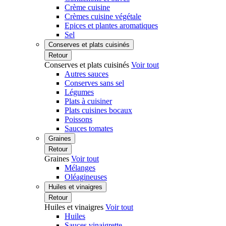
Crème cuisine
Crèmes cuisine végétale
Epices et plantes aromatiques
Sel
Conserves et plats cuisinés
Retour
Conserves et plats cuisinés
Voir tout
Autres sauces
Conserves sans sel
Légumes
Plats à cuisiner
Plats cuisines bocaux
Poissons
Sauces tomates
Graines
Retour
Graines
Voir tout
Mélanges
Oléagineuses
Huiles et vinaigres
Retour
Huiles et vinaigres
Voir tout
Huiles
Sauces vinaigrette