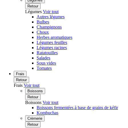
Légumes
Retour
Légumes
Voir tout
Autres légumes
Bulbes
Champignons
Choux
Herbes aromatiques
Légumes feuilles
Légumes racines
Ratatouilles
Salades
Sous vides
Tomates
Frais
Retour
Frais
Voir tout
Boissons
Retour
Boissons
Voir tout
Boissons fermentées à base de grains de kéfir
Kombuchas
Crèmerie
Retour