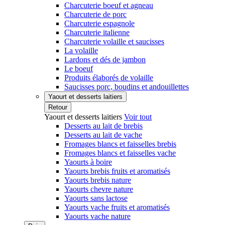
Charcuterie boeuf et agneau
Charcuterie de porc
Charcuterie espagnole
Charcuterie italienne
Charcuterie volaille et saucisses
La volaille
Lardons et dés de jambon
Le boeuf
Produits élaborés de volaille
Saucisses porc, boudins et andouillettes
Yaourt et desserts laitiers
Retour
Yaourt et desserts laitiers
Voir tout
Desserts au lait de brebis
Desserts au lait de vache
Fromages blancs et faisselles brebis
Fromages blancs et faisselles vache
Yaourts à boire
Yaourts brebis fruits et aromatisés
Yaourts brebis nature
Yaourts chevre nature
Yaourts sans lactose
Yaourts vache fruits et aromatisés
Yaourts vache nature