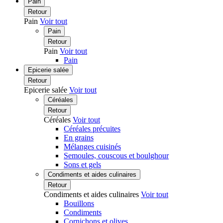
Pain
Retour
Pain
Voir tout
Pain
Retour
Pain
Voir tout
Pain
Epicerie salée
Retour
Epicerie salée
Voir tout
Céréales
Retour
Céréales
Voir tout
Céréales précuites
En grains
Mélanges cuisinés
Semoules, couscous et boulghour
Sons et gels
Condiments et aides culinaires
Retour
Condiments et aides culinaires
Voir tout
Bouillons
Condiments
Cornichons et olives