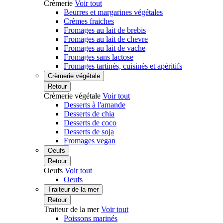
Crèmerie
Voir tout
Beurres et margarines végétales
Crèmes fraiches
Fromages au lait de brebis
Fromages au lait de chevre
Fromages au lait de vache
Fromages sans lactose
Fromages tartinés, cuisinés et apéritifs
Crèmerie végétale
Retour
Crèmerie végétale
Voir tout
Desserts à l'amande
Desserts de chia
Desserts de coco
Desserts de soja
Fromages vegan
Oeufs
Retour
Oeufs
Voir tout
Oeufs
Traiteur de la mer
Retour
Traiteur de la mer
Voir tout
Poissons marinés