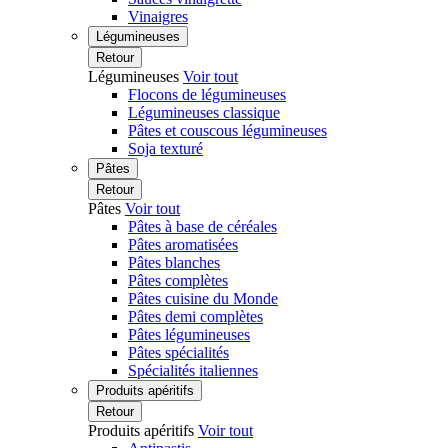
Vinaigres
Légumineuses
Retour
Légumineuses
Voir tout
Flocons de légumineuses
Légumineuses classique
Pâtes et couscous légumineuses
Soja texturé
Pâtes
Retour
Pâtes
Voir tout
Pâtes à base de céréales
Pâtes aromatisées
Pâtes blanches
Pâtes complètes
Pâtes cuisine du Monde
Pâtes demi complètes
Pâtes légumineuses
Pâtes spécialités
Spécialités italiennes
Produits apéritifs
Retour
Produits apéritifs
Voir tout