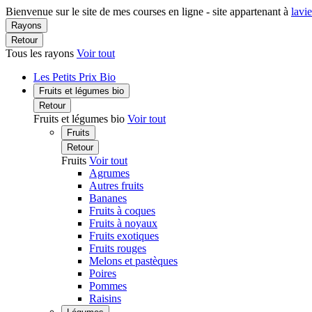
Bienvenue sur le site de mes courses en ligne - site appartenant à
lavi
Rayons
Retour
Tous les rayons
Voir tout
Les Petits Prix Bio
Fruits et légumes bio
Retour
Fruits et légumes bio
Voir tout
Fruits
Retour
Fruits
Voir tout
Agrumes
Autres fruits
Bananes
Fruits à coques
Fruits à noyaux
Fruits exotiques
Fruits rouges
Melons et pastèques
Poires
Pommes
Raisins