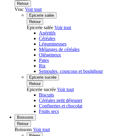
Retour
Vrac
Voir tout
Epicerie salée
Retour
Epicerie salée
Voir tout
Apéritifs
Céréales
Légumineuses
Mélanges de céréales
Oléagineux
Pates
Riz
Semoules, couscous et boulghour
Epicerie sucrée
Retour
Epicerie sucrée
Voir tout
Biscuits
Céréales petit déjeuner
Confiseries et chocolat
Fruits secs
Boissons
Retour
Boissons
Voir tout
Bières