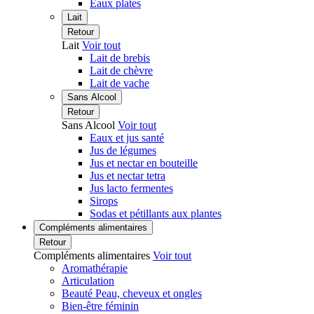
Eaux plates
Lait
Retour
Lait
Voir tout
Lait de brebis
Lait de chèvre
Lait de vache
Sans Alcool
Retour
Sans Alcool
Voir tout
Eaux et jus santé
Jus de légumes
Jus et nectar en bouteille
Jus et nectar tetra
Jus lacto fermentes
Sirops
Sodas et pétillants aux plantes
Compléments alimentaires
Retour
Compléments alimentaires
Voir tout
Aromathérapie
Articulation
Beauté Peau, cheveux et ongles
Bien-être féminin