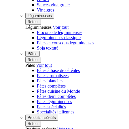
Sauces vinaigrette
Vinaigres
Légumineuses
Retour
Légumineuses
Voir tout
Flocons de légumineuses
Légumineuses classique
Pâtes et couscous légumineuses
Soja texturé
Pâtes
Retour
Pâtes
Voir tout
Pâtes à base de céréales
Pâtes aromatisées
Pâtes blanches
Pâtes complètes
Pâtes cuisine du Monde
Pâtes demi complètes
Pâtes légumineuses
Pâtes spécialités
Spécialités italiennes
Produits apéritifs
Retour