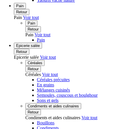
Yaourts vache nature
Pain
Retour
Pain
Voir tout
Pain
Retour
Pain
Voir tout
Pain
Epicerie salée
Retour
Epicerie salée
Voir tout
Céréales
Retour
Céréales
Voir tout
Céréales précuites
En grains
Mélanges cuisinés
Semoules, couscous et boulghour
Sons et gels
Condiments et aides culinaires
Retour
Condiments et aides culinaires
Voir tout
Bouillons
Condiments