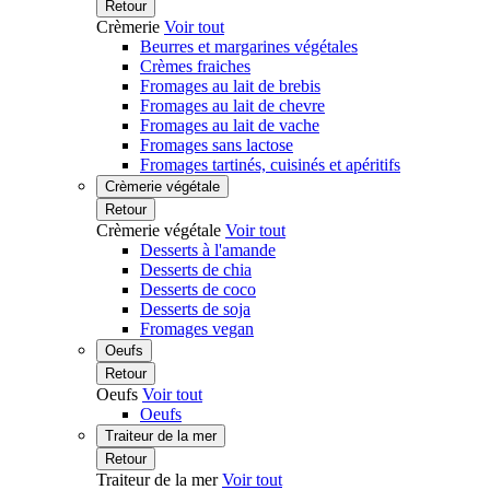
Retour
Crèmerie
Voir tout
Beurres et margarines végétales
Crèmes fraiches
Fromages au lait de brebis
Fromages au lait de chevre
Fromages au lait de vache
Fromages sans lactose
Fromages tartinés, cuisinés et apéritifs
Crèmerie végétale
Retour
Crèmerie végétale
Voir tout
Desserts à l'amande
Desserts de chia
Desserts de coco
Desserts de soja
Fromages vegan
Oeufs
Retour
Oeufs
Voir tout
Oeufs
Traiteur de la mer
Retour
Traiteur de la mer
Voir tout