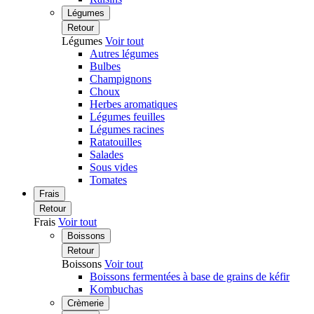
Légumes
Retour
Légumes
Voir tout
Autres légumes
Bulbes
Champignons
Choux
Herbes aromatiques
Légumes feuilles
Légumes racines
Ratatouilles
Salades
Sous vides
Tomates
Frais
Retour
Frais
Voir tout
Boissons
Retour
Boissons
Voir tout
Boissons fermentées à base de grains de kéfir
Kombuchas
Crèmerie