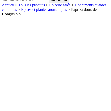
Rechercher
Accueil
>
Tous les produits
>
Epicerie salée
>
Condiments et aides
culinaires
>
Epices et plantes aromatiques
>
Paprika doux de
Hongris bio