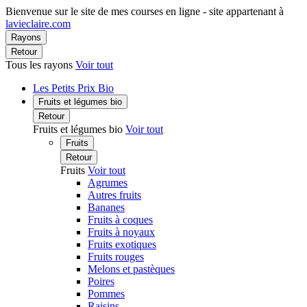
Bienvenue sur le site de mes courses en ligne - site appartenant à
lavieclaire.com
Rayons
Retour
Tous les rayons
Voir tout
Les Petits Prix Bio
Fruits et légumes bio
Retour
Fruits et légumes bio
Voir tout
Fruits
Retour
Fruits
Voir tout
Agrumes
Autres fruits
Bananes
Fruits à coques
Fruits à noyaux
Fruits exotiques
Fruits rouges
Melons et pastèques
Poires
Pommes
Raisins