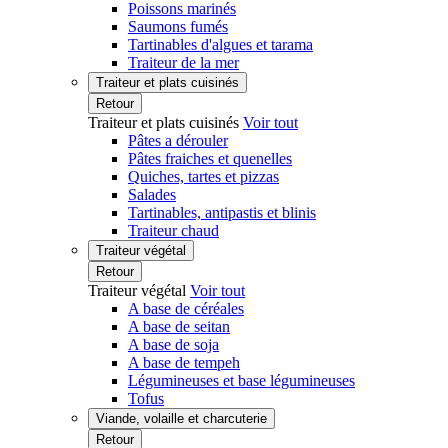
Poissons marinés
Saumons fumés
Tartinables d'algues et tarama
Traiteur de la mer
Traiteur et plats cuisinés
Retour
Traiteur et plats cuisinés
Voir tout
Pâtes a dérouler
Pâtes fraiches et quenelles
Quiches, tartes et pizzas
Salades
Tartinables, antipastis et blinis
Traiteur chaud
Traiteur végétal
Retour
Traiteur végétal
Voir tout
A base de céréales
A base de seitan
A base de soja
A base de tempeh
Légumineuses et base légumineuses
Tofus
Viande, volaille et charcuterie
Retour