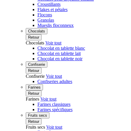
Croustillants
Flakes et pétales
Flocons
Granolas
Mueslis floconneux
Chocolats
Retour
Chocolats
Voir tout
Chocolat en tablette blanc
Chocolat en tablette lait
Chocolat en tablette noir
Confiserie
Retour
Confiserie
Voir tout
Confiseries adultes
Farines
Retour
Farines
Voir tout
Farines classiques
Farines spécifiques
Fruits secs
Retour
Fruits secs
Voir tout