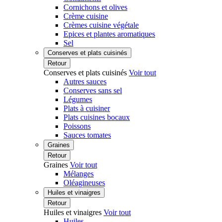
Cornichons et olives
Crème cuisine
Crèmes cuisine végétale
Epices et plantes aromatiques
Sel
Conserves et plats cuisinés
Retour
Conserves et plats cuisinés
Voir tout
Autres sauces
Conserves sans sel
Légumes
Plats à cuisiner
Plats cuisines bocaux
Poissons
Sauces tomates
Graines
Retour
Graines
Voir tout
Mélanges
Oléagineuses
Huiles et vinaigres
Retour
Huiles et vinaigres
Voir tout
Huiles