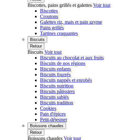
Biscottes, pains grillés et galettes
Voir tout
Biscottes
Croutons
Galettes riz, mais et pain azyme
Pains grillés
Tartines craquantes
Biscuits
Retour
Biscuits
Voir tout
Biscuits au chocolat et aux fruits
Biscuits de nos régions
Biscuits enfants
Biscuits fourrés
Biscuits nappés et enrobés
Biscuits nutrition
Biscuits pâtissiers
Biscuits sablés
Biscuits tradition
Cookies
Pain d'épices
Petit-déjeuner
Boissons chaudes
Retour
Boissons chaudes
Voir tout