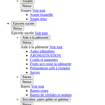
Soupes
Retour
Soupes
Voir tout
Soupe bouteille
Soupe tetra
Epicerie sucrée
Retour
Epicerie sucrée
Voir tout
Aide à la pâtisserie
Retour
Aide à la pâtisserie
Voir tout
Aides pâtissières
AROMATISATION
Coulis et nappages
Fruits secs pour la pâtisserie
Préparations prêt à l'emploi
Sucres
Barres
Retour
Barres
Voir tout
Barres crues
Barres de céréales et graines
Biscottes, pains grillés et galettes
Retour