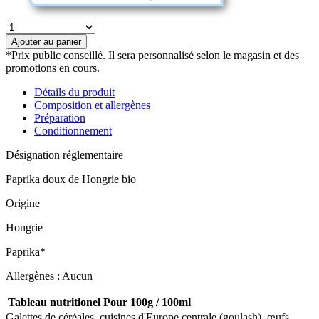
quantité
de
Ajouter au panier
Paprika
*Prix public conseillé. Il sera personnalisé selon le magasin et des
doux
promotions en cours.
de
Hongris
Détails du produit
bio
Composition et allergènes
Préparation
Conditionnement
Désignation réglementaire
Paprika doux de Hongrie bio
Origine
Hongrie
Paprika*
Allergènes : Aucun
Tableau nutritionel
Pour 100g / 100ml
Galettes de céréales, cuisines d'Europe centrale (goulash), œufs,