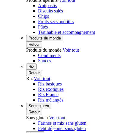
Produits apéritifs
Voir tout
Antipastis
Biscuits salés
Chips
Fruits secs apéritifs
Pâtés
Tartinable et accompagnement
Produits du monde
Retour
Produits du monde
Voir tout
Condiments
Sauces
Riz
Retour
Riz
Voir tout
Riz basiques
Riz exotiques
Riz France
Riz mélangés
Sans gluten
Retour
Sans gluten
Voir tout
Farines et mix sans gluten
Petit-déjeuner sans gluten