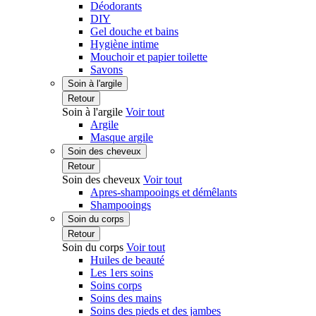
Déodorants
DIY
Gel douche et bains
Hygiène intime
Mouchoir et papier toilette
Savons
Soin à l'argile
Retour
Soin à l'argile
Voir tout
Argile
Masque argile
Soin des cheveux
Retour
Soin des cheveux
Voir tout
Apres-shampooings et démêlants
Shampooings
Soin du corps
Retour
Soin du corps
Voir tout
Huiles de beauté
Les 1ers soins
Soins corps
Soins des mains
Soins des pieds et des jambes