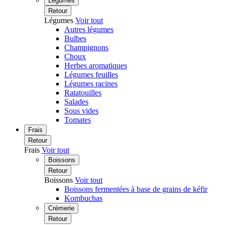
Légumes
Retour
Légumes
Voir tout
Autres légumes
Bulbes
Champignons
Choux
Herbes aromatiques
Légumes feuilles
Légumes racines
Ratatouilles
Salades
Sous vides
Tomates
Frais
Retour
Frais
Voir tout
Boissons
Retour
Boissons
Voir tout
Boissons fermentées à base de grains de kéfir
Kombuchas
Crèmerie
Retour