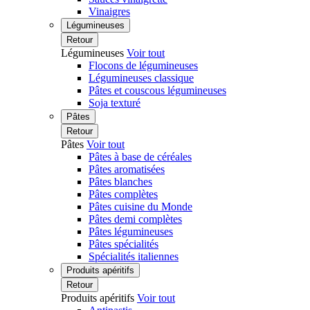
Vinaigres
Légumineuses
Retour
Légumineuses
Voir tout
Flocons de légumineuses
Légumineuses classique
Pâtes et couscous légumineuses
Soja texturé
Pâtes
Retour
Pâtes
Voir tout
Pâtes à base de céréales
Pâtes aromatisées
Pâtes blanches
Pâtes complètes
Pâtes cuisine du Monde
Pâtes demi complètes
Pâtes légumineuses
Pâtes spécialités
Spécialités italiennes
Produits apéritifs
Retour
Produits apéritifs
Voir tout