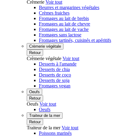
Crèmerie
Voir tout
Beurres et margarines végétales
Crèmes fraiches
Fromages au lait de brebis
Fromages au lait de chevre
Fromages au lait de vache
Fromages sans lactose
Fromages tartinés, cuisinés et apéritifs
Crèmerie végétale
Retour
Crèmerie végétale
Voir tout
Desserts à l'amande
Desserts de chia
Desserts de coco
Desserts de soja
Fromages vegan
Oeufs
Retour
Oeufs
Voir tout
Oeufs
Traiteur de la mer
Retour
Traiteur de la mer
Voir tout
Poissons marinés