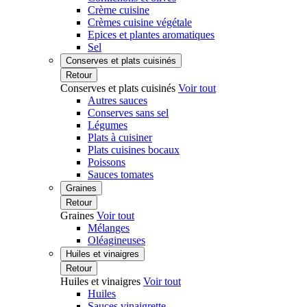
Crème cuisine
Crèmes cuisine végétale
Epices et plantes aromatiques
Sel
Conserves et plats cuisinés
Retour
Conserves et plats cuisinés
Voir tout
Autres sauces
Conserves sans sel
Légumes
Plats à cuisiner
Plats cuisines bocaux
Poissons
Sauces tomates
Graines
Retour
Graines
Voir tout
Mélanges
Oléagineuses
Huiles et vinaigres
Retour
Huiles et vinaigres
Voir tout
Huiles
Sauces vinaigrette