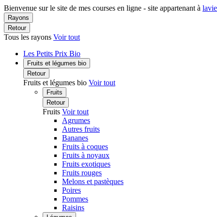
Bienvenue sur le site de mes courses en ligne - site appartenant à
lavi
Rayons
Retour
Tous les rayons
Voir tout
Les Petits Prix Bio
Fruits et légumes bio
Retour
Fruits et légumes bio
Voir tout
Fruits
Retour
Fruits
Voir tout
Agrumes
Autres fruits
Bananes
Fruits à coques
Fruits à noyaux
Fruits exotiques
Fruits rouges
Melons et pastèques
Poires
Pommes
Raisins