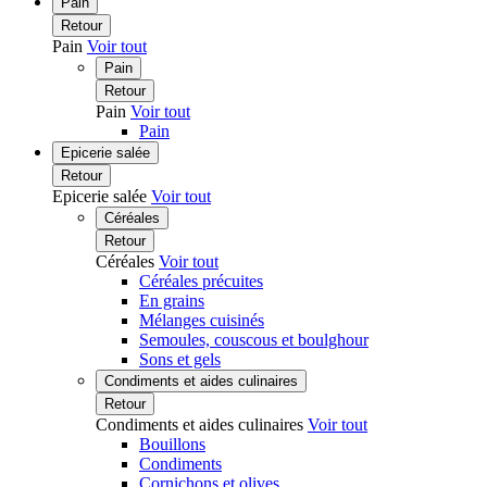
Pain
Retour
Pain
Voir tout
Pain
Retour
Pain
Voir tout
Pain
Epicerie salée
Retour
Epicerie salée
Voir tout
Céréales
Retour
Céréales
Voir tout
Céréales précuites
En grains
Mélanges cuisinés
Semoules, couscous et boulghour
Sons et gels
Condiments et aides culinaires
Retour
Condiments et aides culinaires
Voir tout
Bouillons
Condiments
Cornichons et olives