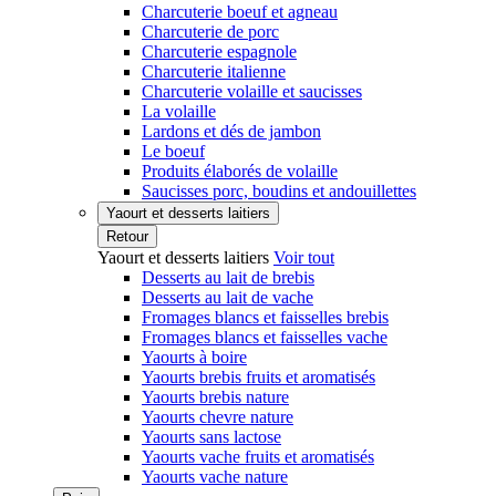
Charcuterie boeuf et agneau
Charcuterie de porc
Charcuterie espagnole
Charcuterie italienne
Charcuterie volaille et saucisses
La volaille
Lardons et dés de jambon
Le boeuf
Produits élaborés de volaille
Saucisses porc, boudins et andouillettes
Yaourt et desserts laitiers
Retour
Yaourt et desserts laitiers
Voir tout
Desserts au lait de brebis
Desserts au lait de vache
Fromages blancs et faisselles brebis
Fromages blancs et faisselles vache
Yaourts à boire
Yaourts brebis fruits et aromatisés
Yaourts brebis nature
Yaourts chevre nature
Yaourts sans lactose
Yaourts vache fruits et aromatisés
Yaourts vache nature