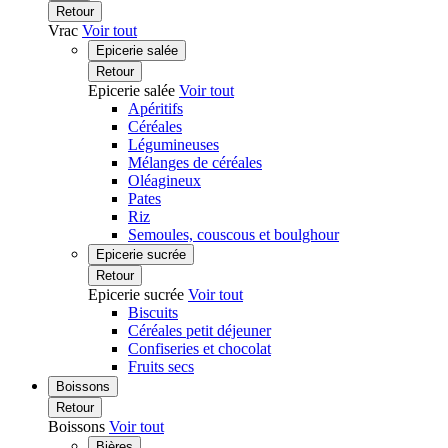
Retour
Vrac
Voir tout
Epicerie salée
Retour
Epicerie salée
Voir tout
Apéritifs
Céréales
Légumineuses
Mélanges de céréales
Oléagineux
Pates
Riz
Semoules, couscous et boulghour
Epicerie sucrée
Retour
Epicerie sucrée
Voir tout
Biscuits
Céréales petit déjeuner
Confiseries et chocolat
Fruits secs
Boissons
Retour
Boissons
Voir tout
Bières