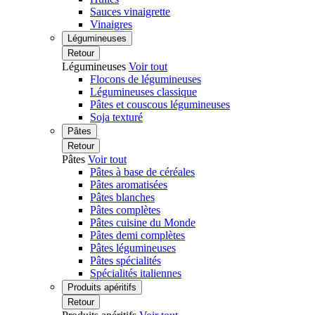
Sauces vinaigrette
Vinaigres
Légumineuses
Retour
Légumineuses
Voir tout
Flocons de légumineuses
Légumineuses classique
Pâtes et couscous légumineuses
Soja texturé
Pâtes
Retour
Pâtes
Voir tout
Pâtes à base de céréales
Pâtes aromatisées
Pâtes blanches
Pâtes complètes
Pâtes cuisine du Monde
Pâtes demi complètes
Pâtes légumineuses
Pâtes spécialités
Spécialités italiennes
Produits apéritifs
Retour