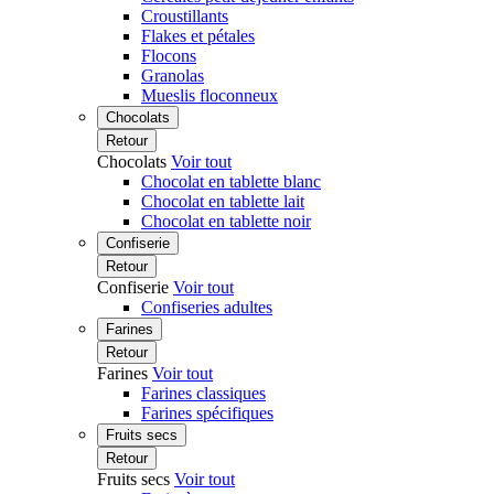
Croustillants
Flakes et pétales
Flocons
Granolas
Mueslis floconneux
Chocolats
Retour
Chocolats
Voir tout
Chocolat en tablette blanc
Chocolat en tablette lait
Chocolat en tablette noir
Confiserie
Retour
Confiserie
Voir tout
Confiseries adultes
Farines
Retour
Farines
Voir tout
Farines classiques
Farines spécifiques
Fruits secs
Retour
Fruits secs
Voir tout