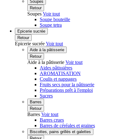
Soupes
Retour
Soupes
Voir tout
Soupe bouteille
Soupe tetra
Epicerie sucrée
Retour
Epicerie sucrée
Voir tout
Aide à la pâtisserie
Retour
Aide à la pâtisserie
Voir tout
Aides pâtissières
AROMATISATION
Coulis et nappages
Fruits secs pour la pâtisserie
Préparations prêt à l'emploi
Sucres
Barres
Retour
Barres
Voir tout
Barres crues
Barres de céréales et graines
Biscottes, pains grillés et galettes
Retour