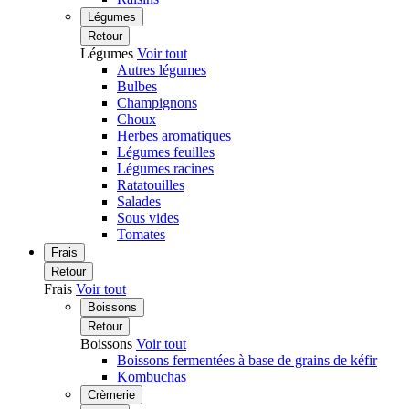
Légumes
Retour
Légumes
Voir tout
Autres légumes
Bulbes
Champignons
Choux
Herbes aromatiques
Légumes feuilles
Légumes racines
Ratatouilles
Salades
Sous vides
Tomates
Frais
Retour
Frais
Voir tout
Boissons
Retour
Boissons
Voir tout
Boissons fermentées à base de grains de kéfir
Kombuchas
Crèmerie