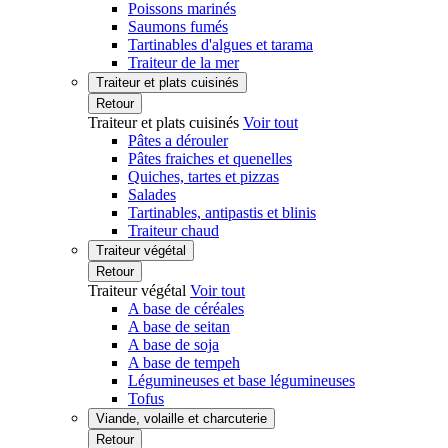
Poissons marinés
Saumons fumés
Tartinables d'algues et tarama
Traiteur de la mer
Traiteur et plats cuisinés
Retour
Traiteur et plats cuisinés
Voir tout
Pâtes a dérouler
Pâtes fraiches et quenelles
Quiches, tartes et pizzas
Salades
Tartinables, antipastis et blinis
Traiteur chaud
Traiteur végétal
Retour
Traiteur végétal
Voir tout
A base de céréales
A base de seitan
A base de soja
A base de tempeh
Légumineuses et base légumineuses
Tofus
Viande, volaille et charcuterie
Retour