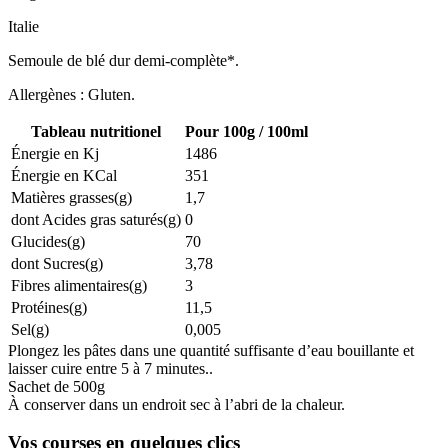
Italie
Semoule de blé dur demi-complète*.
Allergènes : Gluten.
Tableau nutritionel
Pour 100g / 100ml
Énergie en Kj
1486
Énergie en KCal
351
Matières grasses(g)
1,7
dont Acides gras saturés(g)
0
Glucides(g)
70
dont Sucres(g)
3,78
Fibres alimentaires(g)
3
Protéines(g)
11,5
Sel(g)
0,005
Plongez les pâtes dans une quantité suffisante d’eau bouillante et
laisser cuire entre 5 à 7 minutes..
Sachet de 500g
À conserver dans un endroit sec à l’abri de la chaleur.
Vos courses en quelques clics