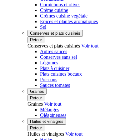
Cornichons et olives
Crème cuisine
Crèmes cuisine végétale
Epices et plantes aromatiques
Sel
Conserves et plats cuisinés
Retour
Conserves et plats cuisinés
Voir tout
Autres sauces
Conserves sans sel
Légumes
Plats à cuisiner
Plats cuisines bocaux
Poissons
Sauces tomates
Graines
Retour
Graines
Voir tout
Mélanges
Oléagineuses
Huiles et vinaigres
Retour
Huiles et vinaigres
Voir tout
Huiles