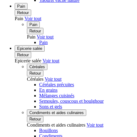
Yaourts vache nature
Pain
Retour
Pain
Voir tout
Pain
Retour
Pain
Voir tout
Pain
Epicerie salée
Retour
Epicerie salée
Voir tout
Céréales
Retour
Céréales
Voir tout
Céréales précuites
En grains
Mélanges cuisinés
Semoules, couscous et boulghour
Sons et gels
Condiments et aides culinaires
Retour
Condiments et aides culinaires
Voir tout
Bouillons
Condiments