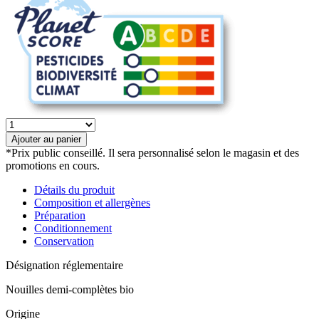
quantité
de
Ajouter au panier
Nouilles
*Prix public conseillé. Il sera personnalisé selon le magasin et des
demi-
promotions en cours.
complets
bio
Détails du produit
Composition et allergènes
Préparation
Conditionnement
Conservation
Désignation réglementaire
Nouilles demi-complètes bio
Origine