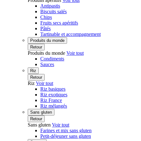
Produits apéritifs
Voir tout
Antipastis
Biscuits salés
Chips
Fruits secs apéritifs
Pâtés
Tartinable et accompagnement
Produits du monde
Retour
Produits du monde
Voir tout
Condiments
Sauces
Riz
Retour
Riz
Voir tout
Riz basiques
Riz exotiques
Riz France
Riz mélangés
Sans gluten
Retour
Sans gluten
Voir tout
Farines et mix sans gluten
Petit-déjeuner sans gluten