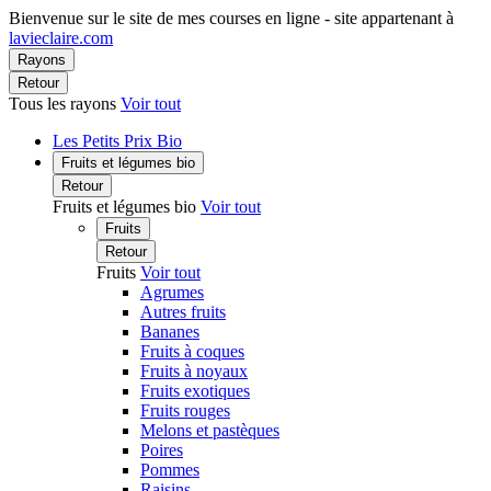
Bienvenue sur le site de mes courses en ligne - site appartenant à
lavieclaire.com
Rayons
Retour
Tous les rayons
Voir tout
Les Petits Prix Bio
Fruits et légumes bio
Retour
Fruits et légumes bio
Voir tout
Fruits
Retour
Fruits
Voir tout
Agrumes
Autres fruits
Bananes
Fruits à coques
Fruits à noyaux
Fruits exotiques
Fruits rouges
Melons et pastèques
Poires
Pommes
Raisins