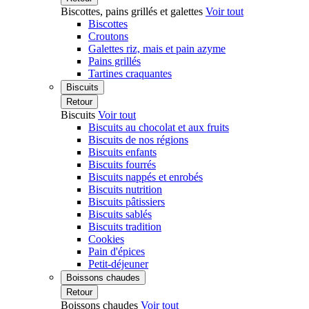
Biscottes, pains grillés et galettes
Voir tout
Biscottes
Croutons
Galettes riz, mais et pain azyme
Pains grillés
Tartines craquantes
Biscuits
Retour
Biscuits
Voir tout
Biscuits au chocolat et aux fruits
Biscuits de nos régions
Biscuits enfants
Biscuits fourrés
Biscuits nappés et enrobés
Biscuits nutrition
Biscuits pâtissiers
Biscuits sablés
Biscuits tradition
Cookies
Pain d'épices
Petit-déjeuner
Boissons chaudes
Retour
Boissons chaudes
Voir tout