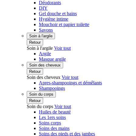
Déodorants
DIY
Gel douche et bains
Hygiène intime
Mouchoir et papier toilette
Savons
Soin à l'argile
Retour
Soin à l'argile
Voir tout
Argile
Masque argile
Soin des cheveux
Retour
Soin des cheveux
Voir tout
Apres-shampooings et démêlants
Shampooings
Soin du corps
Retour
Soin du corps
Voir tout
Huiles de beauté
Les 1ers soins
Soins corps
Soins des mains
Soins des pieds et des jambes