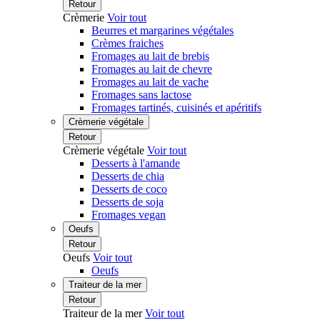
Retour
Crèmerie
Voir tout
Beurres et margarines végétales
Crèmes fraiches
Fromages au lait de brebis
Fromages au lait de chevre
Fromages au lait de vache
Fromages sans lactose
Fromages tartinés, cuisinés et apéritifs
Crèmerie végétale
Retour
Crèmerie végétale
Voir tout
Desserts à l'amande
Desserts de chia
Desserts de coco
Desserts de soja
Fromages vegan
Oeufs
Retour
Oeufs
Voir tout
Oeufs
Traiteur de la mer
Retour
Traiteur de la mer
Voir tout