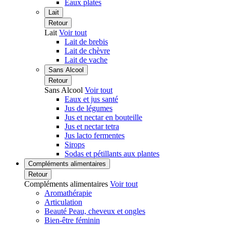
Eaux plates
Lait
Retour
Lait
Voir tout
Lait de brebis
Lait de chèvre
Lait de vache
Sans Alcool
Retour
Sans Alcool
Voir tout
Eaux et jus santé
Jus de légumes
Jus et nectar en bouteille
Jus et nectar tetra
Jus lacto fermentes
Sirops
Sodas et pétillants aux plantes
Compléments alimentaires
Retour
Compléments alimentaires
Voir tout
Aromathérapie
Articulation
Beauté Peau, cheveux et ongles
Bien-être féminin