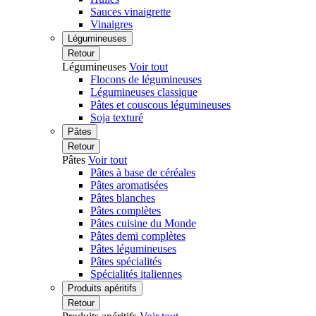
Sauces vinaigrette
Vinaigres
Légumineuses
Retour
Légumineuses
Voir tout
Flocons de légumineuses
Légumineuses classique
Pâtes et couscous légumineuses
Soja texturé
Pâtes
Retour
Pâtes
Voir tout
Pâtes à base de céréales
Pâtes aromatisées
Pâtes blanches
Pâtes complètes
Pâtes cuisine du Monde
Pâtes demi complètes
Pâtes légumineuses
Pâtes spécialités
Spécialités italiennes
Produits apéritifs
Retour