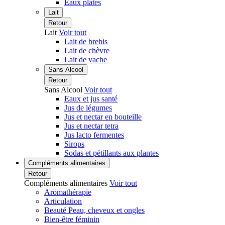
Eaux plates
Lait
Retour
Lait
Voir tout
Lait de brebis
Lait de chèvre
Lait de vache
Sans Alcool
Retour
Sans Alcool
Voir tout
Eaux et jus santé
Jus de légumes
Jus et nectar en bouteille
Jus et nectar tetra
Jus lacto fermentes
Sirops
Sodas et pétillants aux plantes
Compléments alimentaires
Retour
Compléments alimentaires
Voir tout
Aromathérapie
Articulation
Beauté Peau, cheveux et ongles
Bien-être féminin