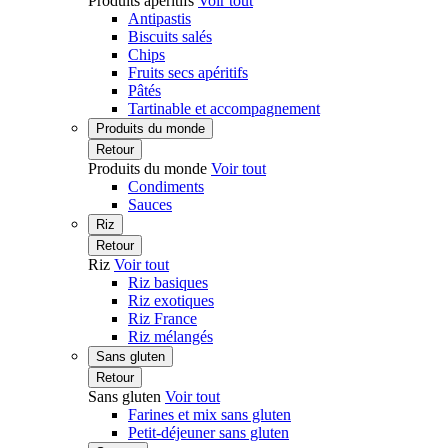
Produits apéritifs
Voir tout
Antipastis
Biscuits salés
Chips
Fruits secs apéritifs
Pâtés
Tartinable et accompagnement
Produits du monde
Retour
Produits du monde
Voir tout
Condiments
Sauces
Riz
Retour
Riz
Voir tout
Riz basiques
Riz exotiques
Riz France
Riz mélangés
Sans gluten
Retour
Sans gluten
Voir tout
Farines et mix sans gluten
Petit-déjeuner sans gluten