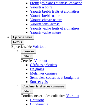
Fromages blancs et faisselles vache
Yaourts à boire
Yaourts brebis fruits et aromatisés
Yaourts brebis nature
Yaourts chevre nature
Yaourts sans lactose
Yaourts vache fruits et aromatisés
Yaourts vache nature
Epicerie salée
Retour
Epicerie salée
Voir tout
Céréales
Retour
Céréales
Voir tout
Céréales précuites
En grains
Mélanges cuisinés
Semoules, couscous et boulghour
Sons et gels
Condiments et aides culinaires
Retour
Condiments et aides culinaires
Voir tout
Bouillons
Condiments