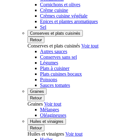
Cornichons et olives
Crème cuisine
Crèmes cuisine végétale
Epices et plantes aromatiques
Sel
Conserves et plats cuisinés
Retour
Conserves et plats cuisinés
Voir tout
Autres sauces
Conserves sans sel
Légumes
Plats à cuisiner
Plats cuisines bocaux
Poissons
Sauces tomates
Graines
Retour
Graines
Voir tout
Mélanges
Oléagineuses
Huiles et vinaigres
Retour
Huiles et vinaigres
Voir tout
Huiles