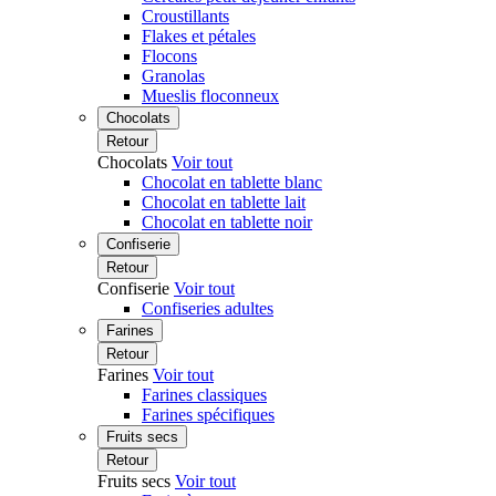
Croustillants
Flakes et pétales
Flocons
Granolas
Mueslis floconneux
Chocolats
Retour
Chocolats
Voir tout
Chocolat en tablette blanc
Chocolat en tablette lait
Chocolat en tablette noir
Confiserie
Retour
Confiserie
Voir tout
Confiseries adultes
Farines
Retour
Farines
Voir tout
Farines classiques
Farines spécifiques
Fruits secs
Retour
Fruits secs
Voir tout