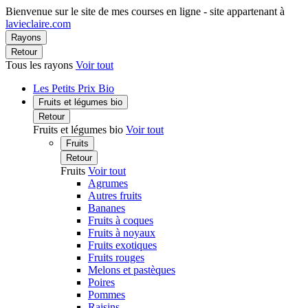
Bienvenue sur le site de mes courses en ligne - site appartenant à
lavieclaire.com
Rayons
Retour
Tous les rayons
Voir tout
Les Petits Prix Bio
Fruits et légumes bio
Retour
Fruits et légumes bio
Voir tout
Fruits
Retour
Fruits
Voir tout
Agrumes
Autres fruits
Bananes
Fruits à coques
Fruits à noyaux
Fruits exotiques
Fruits rouges
Melons et pastèques
Poires
Pommes
Raisins