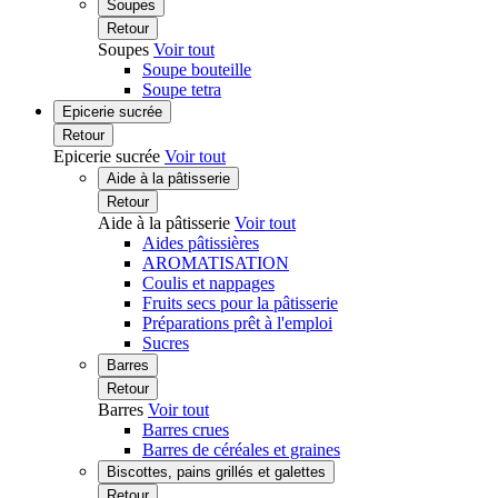
Soupes
Retour
Soupes
Voir tout
Soupe bouteille
Soupe tetra
Epicerie sucrée
Retour
Epicerie sucrée
Voir tout
Aide à la pâtisserie
Retour
Aide à la pâtisserie
Voir tout
Aides pâtissières
AROMATISATION
Coulis et nappages
Fruits secs pour la pâtisserie
Préparations prêt à l'emploi
Sucres
Barres
Retour
Barres
Voir tout
Barres crues
Barres de céréales et graines
Biscottes, pains grillés et galettes
Retour