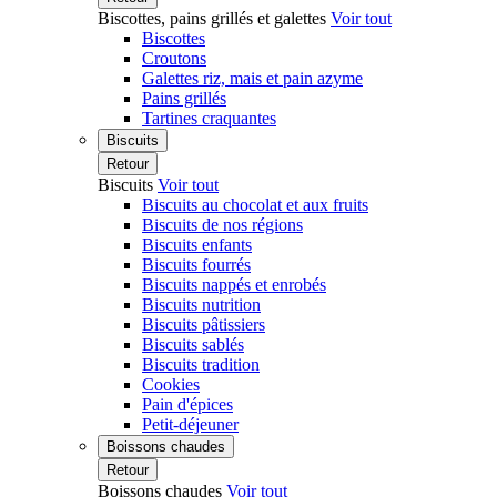
Biscottes, pains grillés et galettes
Voir tout
Biscottes
Croutons
Galettes riz, mais et pain azyme
Pains grillés
Tartines craquantes
Biscuits
Retour
Biscuits
Voir tout
Biscuits au chocolat et aux fruits
Biscuits de nos régions
Biscuits enfants
Biscuits fourrés
Biscuits nappés et enrobés
Biscuits nutrition
Biscuits pâtissiers
Biscuits sablés
Biscuits tradition
Cookies
Pain d'épices
Petit-déjeuner
Boissons chaudes
Retour
Boissons chaudes
Voir tout