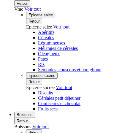
Retour
Vrac
Voir tout
Epicerie salée
Retour
Epicerie salée
Voir tout
Apéritifs
Céréales
Légumineuses
Mélanges de céréales
Oléagineux
Pates
Riz
Semoules, couscous et boulghour
Epicerie sucrée
Retour
Epicerie sucrée
Voir tout
Biscuits
Céréales petit déjeuner
Confiseries et chocolat
Fruits secs
Boissons
Retour
Boissons
Voir tout
Bières