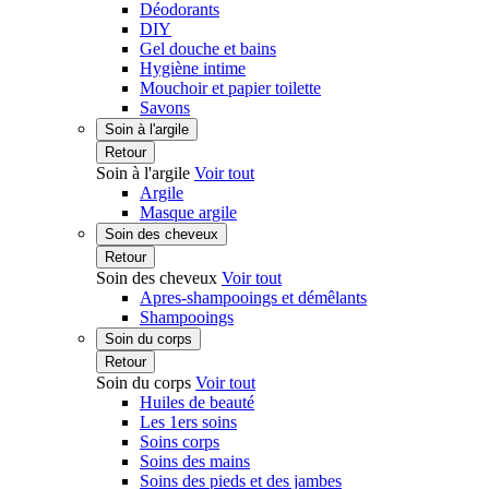
Déodorants
DIY
Gel douche et bains
Hygiène intime
Mouchoir et papier toilette
Savons
Soin à l'argile
Retour
Soin à l'argile
Voir tout
Argile
Masque argile
Soin des cheveux
Retour
Soin des cheveux
Voir tout
Apres-shampooings et démêlants
Shampooings
Soin du corps
Retour
Soin du corps
Voir tout
Huiles de beauté
Les 1ers soins
Soins corps
Soins des mains
Soins des pieds et des jambes