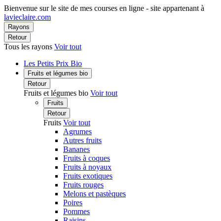
Bienvenue sur le site de mes courses en ligne - site appartenant à
lavieclaire.com
Rayons
Retour
Tous les rayons
Voir tout
Les Petits Prix Bio
Fruits et légumes bio
Retour
Fruits et légumes bio
Voir tout
Fruits
Retour
Fruits
Voir tout
Agrumes
Autres fruits
Bananes
Fruits à coques
Fruits à noyaux
Fruits exotiques
Fruits rouges
Melons et pastèques
Poires
Pommes
Raisins