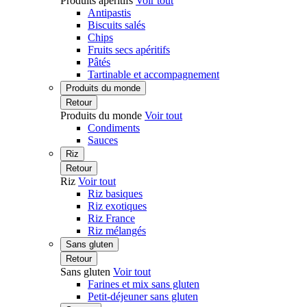
Produits apéritifs
Voir tout
Antipastis
Biscuits salés
Chips
Fruits secs apéritifs
Pâtés
Tartinable et accompagnement
Produits du monde
Retour
Produits du monde
Voir tout
Condiments
Sauces
Riz
Retour
Riz
Voir tout
Riz basiques
Riz exotiques
Riz France
Riz mélangés
Sans gluten
Retour
Sans gluten
Voir tout
Farines et mix sans gluten
Petit-déjeuner sans gluten