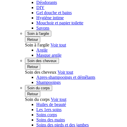
Déodorants
DIY
Gel douche et bains
Hygiène intime
Mouchoir et papier toilette
Savons
Soin à l'argile
Retour
Soin à l'argile
Voir tout
Argile
Masque argile
Soin des cheveux
Retour
Soin des cheveux
Voir tout
Apres-shampooings et démêlants
Shampooings
Soin du corps
Retour
Soin du corps
Voir tout
Huiles de beauté
Les 1ers soins
Soins corps
Soins des mains
Soins des pieds et des jambes