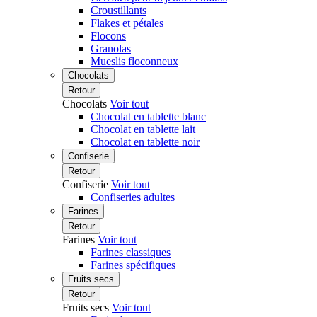
Croustillants
Flakes et pétales
Flocons
Granolas
Mueslis floconneux
Chocolats
Retour
Chocolats
Voir tout
Chocolat en tablette blanc
Chocolat en tablette lait
Chocolat en tablette noir
Confiserie
Retour
Confiserie
Voir tout
Confiseries adultes
Farines
Retour
Farines
Voir tout
Farines classiques
Farines spécifiques
Fruits secs
Retour
Fruits secs
Voir tout