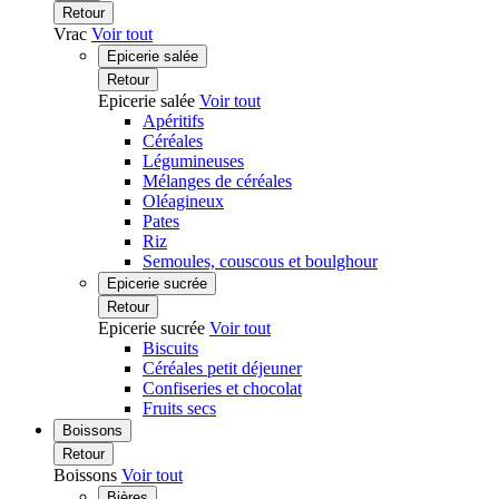
Retour
Vrac
Voir tout
Epicerie salée
Retour
Epicerie salée
Voir tout
Apéritifs
Céréales
Légumineuses
Mélanges de céréales
Oléagineux
Pates
Riz
Semoules, couscous et boulghour
Epicerie sucrée
Retour
Epicerie sucrée
Voir tout
Biscuits
Céréales petit déjeuner
Confiseries et chocolat
Fruits secs
Boissons
Retour
Boissons
Voir tout
Bières