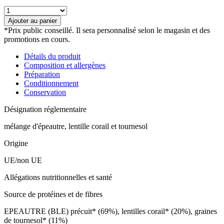
quantité
de
Ajouter au panier
Mélange
*Prix public conseillé. Il sera personnalisé selon le magasin et des
épeautre,
promotions en cours.
lentilles
corail
Détails du produit
et
Composition et allergènes
graines
Préparation
de
Conditionnement
tournesol
Conservation
bio
Désignation réglementaire
mélange d'épeautre, lentille corail et tournesol
Origine
UE/non UE
Allégations nutritionnelles et santé
Source de protéines et de fibres
EPEAUTRE (BLE) précuit* (69%), lentilles corail* (20%), graines
de tournesol* (11%)