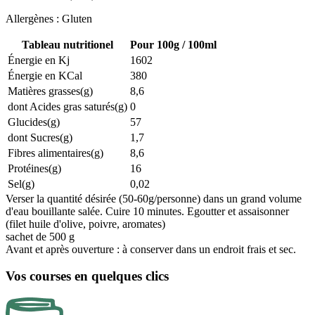
Allergènes : Gluten
Tableau nutritionel
Pour 100g / 100ml
Énergie en Kj
1602
Énergie en KCal
380
Matières grasses(g)
8,6
dont Acides gras saturés(g)
0
Glucides(g)
57
dont Sucres(g)
1,7
Fibres alimentaires(g)
8,6
Protéines(g)
16
Sel(g)
0,02
Verser la quantité désirée (50-60g/personne) dans un grand volume
d'eau bouillante salée. Cuire 10 minutes. Egoutter et assaisonner
(filet huile d'olive, poivre, aromates)
sachet de 500 g
Avant et après ouverture : à conserver dans un endroit frais et sec.
Vos courses en quelques clics