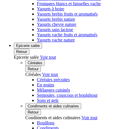
Fromages blancs et faisselles vache
Yaourts à boire
Yaourts brebis fruits et aromatisés
Yaourts brebis nature
Yaourts chevre nature
Yaourts sans lactose
Yaourts vache fruits et aromatisés
Yaourts vache nature
Epicerie salée
Retour
Epicerie salée
Voir tout
Céréales
Retour
Céréales
Voir tout
Céréales précuites
En grains
Mélanges cuisinés
Semoules, couscous et boulghour
Sons et gels
Condiments et aides culinaires
Retour
Condiments et aides culinaires
Voir tout
Bouillons
Condiments