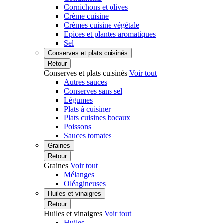
Cornichons et olives
Crème cuisine
Crèmes cuisine végétale
Epices et plantes aromatiques
Sel
Conserves et plats cuisinés
Retour
Conserves et plats cuisinés
Voir tout
Autres sauces
Conserves sans sel
Légumes
Plats à cuisiner
Plats cuisines bocaux
Poissons
Sauces tomates
Graines
Retour
Graines
Voir tout
Mélanges
Oléagineuses
Huiles et vinaigres
Retour
Huiles et vinaigres
Voir tout
Huiles