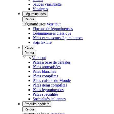
Sauces vinaigrette
Vinaigres
Légumineuses
Retour
Légumineuses
Voir tout
Flocons de légumineuses
Légumineuses classique
Pâtes et couscous légumineuses
Soja texturé
Pâtes
Retour
Pâtes
Voir tout
Pâtes à base de céréales
Pâtes aromatisées
Pâtes blanches
Pâtes complètes
Pâtes cuisine du Monde
Pâtes demi complètes
Pâtes légumineuses
Pâtes spécialités
Spécialités italiennes
Produits apéritifs
Retour