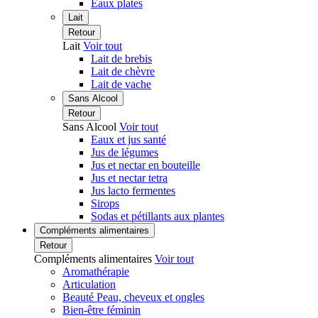
Eaux plates
Lait
Retour
Lait
Voir tout
Lait de brebis
Lait de chèvre
Lait de vache
Sans Alcool
Retour
Sans Alcool
Voir tout
Eaux et jus santé
Jus de légumes
Jus et nectar en bouteille
Jus et nectar tetra
Jus lacto fermentes
Sirops
Sodas et pétillants aux plantes
Compléments alimentaires
Retour
Compléments alimentaires
Voir tout
Aromathérapie
Articulation
Beauté Peau, cheveux et ongles
Bien-être féminin