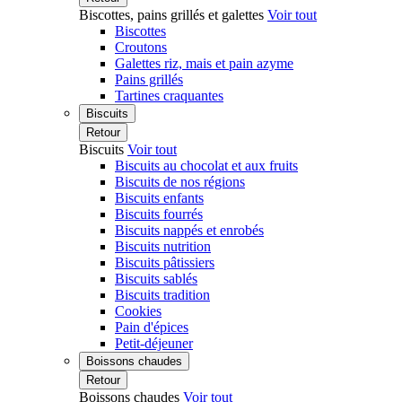
Biscottes, pains grillés et galettes
Voir tout
Biscottes
Croutons
Galettes riz, mais et pain azyme
Pains grillés
Tartines craquantes
Biscuits
Retour
Biscuits
Voir tout
Biscuits au chocolat et aux fruits
Biscuits de nos régions
Biscuits enfants
Biscuits fourrés
Biscuits nappés et enrobés
Biscuits nutrition
Biscuits pâtissiers
Biscuits sablés
Biscuits tradition
Cookies
Pain d'épices
Petit-déjeuner
Boissons chaudes
Retour
Boissons chaudes
Voir tout