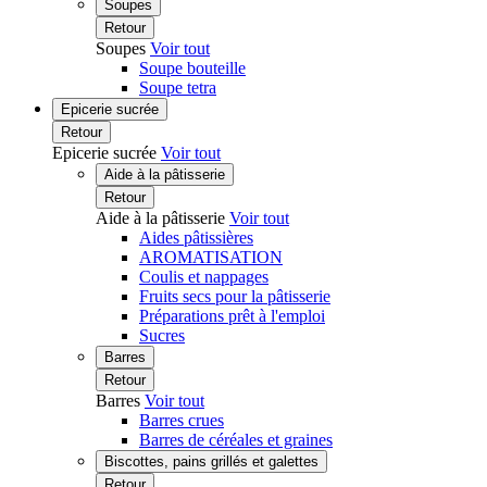
Soupes
Retour
Soupes
Voir tout
Soupe bouteille
Soupe tetra
Epicerie sucrée
Retour
Epicerie sucrée
Voir tout
Aide à la pâtisserie
Retour
Aide à la pâtisserie
Voir tout
Aides pâtissières
AROMATISATION
Coulis et nappages
Fruits secs pour la pâtisserie
Préparations prêt à l'emploi
Sucres
Barres
Retour
Barres
Voir tout
Barres crues
Barres de céréales et graines
Biscottes, pains grillés et galettes
Retour