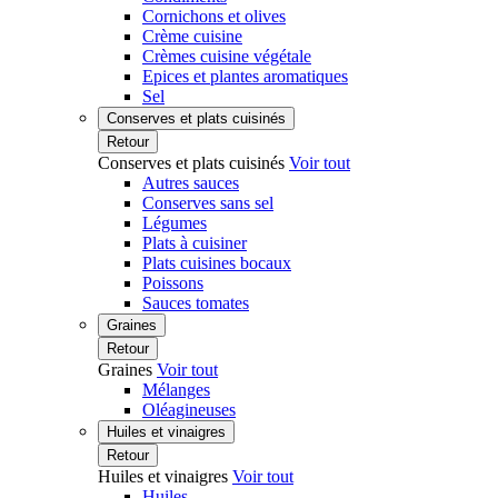
Cornichons et olives
Crème cuisine
Crèmes cuisine végétale
Epices et plantes aromatiques
Sel
Conserves et plats cuisinés
Retour
Conserves et plats cuisinés
Voir tout
Autres sauces
Conserves sans sel
Légumes
Plats à cuisiner
Plats cuisines bocaux
Poissons
Sauces tomates
Graines
Retour
Graines
Voir tout
Mélanges
Oléagineuses
Huiles et vinaigres
Retour
Huiles et vinaigres
Voir tout
Huiles