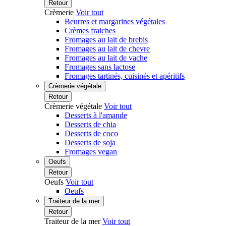
Retour
Crèmerie
Voir tout
Beurres et margarines végétales
Crèmes fraiches
Fromages au lait de brebis
Fromages au lait de chevre
Fromages au lait de vache
Fromages sans lactose
Fromages tartinés, cuisinés et apéritifs
Crèmerie végétale
Retour
Crèmerie végétale
Voir tout
Desserts à l'amande
Desserts de chia
Desserts de coco
Desserts de soja
Fromages vegan
Oeufs
Retour
Oeufs
Voir tout
Oeufs
Traiteur de la mer
Retour
Traiteur de la mer
Voir tout