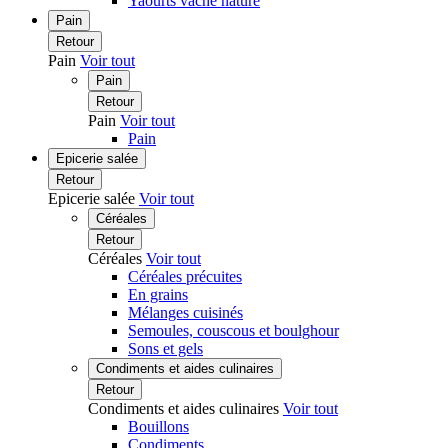
Yaourts vache nature
Pain
Retour
Pain
Voir tout
Pain
Retour
Pain
Voir tout
Pain
Epicerie salée
Retour
Epicerie salée
Voir tout
Céréales
Retour
Céréales
Voir tout
Céréales précuites
En grains
Mélanges cuisinés
Semoules, couscous et boulghour
Sons et gels
Condiments et aides culinaires
Retour
Condiments et aides culinaires
Voir tout
Bouillons
Condiments