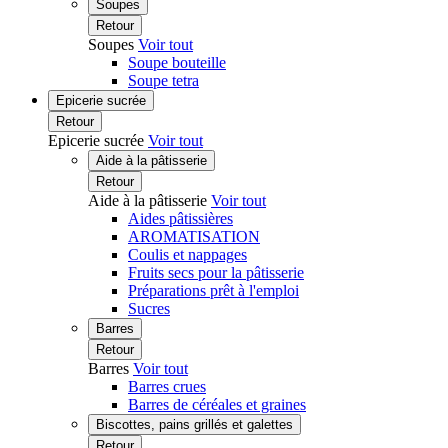
Soupes
Retour
Soupes
Voir tout
Soupe bouteille
Soupe tetra
Epicerie sucrée
Retour
Epicerie sucrée
Voir tout
Aide à la pâtisserie
Retour
Aide à la pâtisserie
Voir tout
Aides pâtissières
AROMATISATION
Coulis et nappages
Fruits secs pour la pâtisserie
Préparations prêt à l'emploi
Sucres
Barres
Retour
Barres
Voir tout
Barres crues
Barres de céréales et graines
Biscottes, pains grillés et galettes
Retour