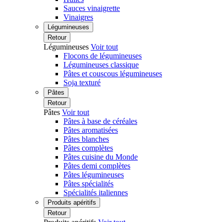
Sauces vinaigrette
Vinaigres
Légumineuses
Retour
Légumineuses
Voir tout
Flocons de légumineuses
Légumineuses classique
Pâtes et couscous légumineuses
Soja texturé
Pâtes
Retour
Pâtes
Voir tout
Pâtes à base de céréales
Pâtes aromatisées
Pâtes blanches
Pâtes complètes
Pâtes cuisine du Monde
Pâtes demi complètes
Pâtes légumineuses
Pâtes spécialités
Spécialités italiennes
Produits apéritifs
Retour