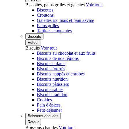
Biscottes, pains grillés et galettes
Voir tout
Biscottes
Croutons
Galettes riz, mais et pain azyme
Pains grillés
Tartines craquantes
Biscuits
Retour
Biscuits
Voir tout
Biscuits au chocolat et aux fruits
Biscuits de nos régions
Biscuits enfants
Biscuits fourrés
Biscuits nappés et enrobés
Biscuits nutrition
Biscuits pâtissiers
Biscuits sablés
Biscuits tradition
Cookies
Pain d'épices
Petit-déjeuner
Boissons chaudes
Retour
Boissons chaudes
Voir tout