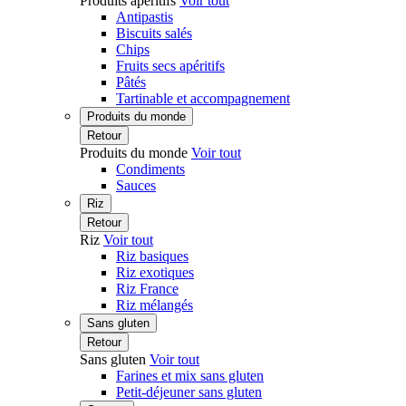
Produits apéritifs
Voir tout
Antipastis
Biscuits salés
Chips
Fruits secs apéritifs
Pâtés
Tartinable et accompagnement
Produits du monde
Retour
Produits du monde
Voir tout
Condiments
Sauces
Riz
Retour
Riz
Voir tout
Riz basiques
Riz exotiques
Riz France
Riz mélangés
Sans gluten
Retour
Sans gluten
Voir tout
Farines et mix sans gluten
Petit-déjeuner sans gluten