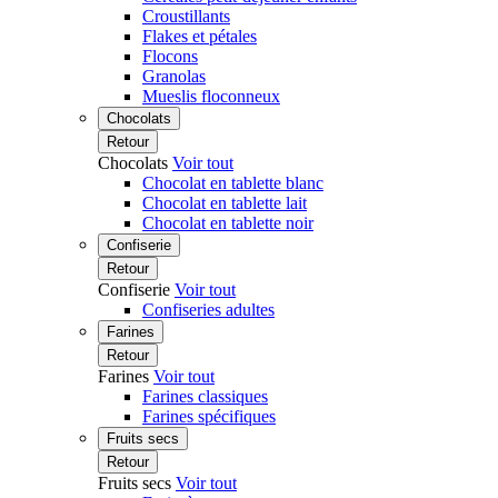
Croustillants
Flakes et pétales
Flocons
Granolas
Mueslis floconneux
Chocolats
Retour
Chocolats
Voir tout
Chocolat en tablette blanc
Chocolat en tablette lait
Chocolat en tablette noir
Confiserie
Retour
Confiserie
Voir tout
Confiseries adultes
Farines
Retour
Farines
Voir tout
Farines classiques
Farines spécifiques
Fruits secs
Retour
Fruits secs
Voir tout