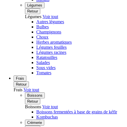
Légumes
Retour
Légumes
Voir tout
Autres légumes
Bulbes
Champignons
Choux
Herbes aromatiques
Légumes feuilles
Légumes racines
Ratatouilles
Salades
Sous vides
Tomates
Frais
Retour
Frais
Voir tout
Boissons
Retour
Boissons
Voir tout
Boissons fermentées à base de grains de kéfir
Kombuchas
Crèmerie