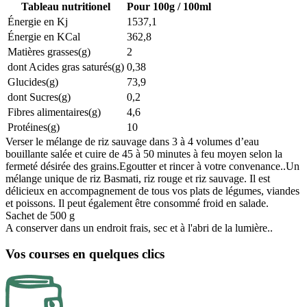
Tableau nutritionel
Pour 100g / 100ml
Énergie en Kj
1537,1
Énergie en KCal
362,8
Matières grasses(g)
2
dont Acides gras saturés(g)
0,38
Glucides(g)
73,9
dont Sucres(g)
0,2
Fibres alimentaires(g)
4,6
Protéines(g)
10
Verser le mélange de riz sauvage dans 3 à 4 volumes d’eau
bouillante salée et cuire de 45 à 50 minutes à feu moyen selon la
fermeté désirée des grains.Egoutter et rincer à votre convenance..Un
mélange unique de riz Basmati, riz rouge et riz sauvage. Il est
délicieux en accompagnement de tous vos plats de légumes, viandes
et poissons. Il peut également être consommé froid en salade.
Sachet de 500 g
A conserver dans un endroit frais, sec et à l'abri de la lumière..
Vos courses en quelques clics