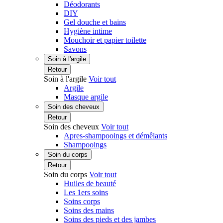
Déodorants
DIY
Gel douche et bains
Hygiène intime
Mouchoir et papier toilette
Savons
Soin à l'argile
Retour
Soin à l'argile
Voir tout
Argile
Masque argile
Soin des cheveux
Retour
Soin des cheveux
Voir tout
Apres-shampooings et démêlants
Shampooings
Soin du corps
Retour
Soin du corps
Voir tout
Huiles de beauté
Les 1ers soins
Soins corps
Soins des mains
Soins des pieds et des jambes