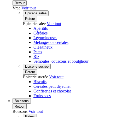
Retour
Vrac
Voir tout
Epicerie salée
Retour
Epicerie salée
Voir tout
Apéritifs
Céréales
Légumineuses
Mélanges de céréales
Oléagineux
Pates
Riz
Semoules, couscous et boulghour
Epicerie sucrée
Retour
Epicerie sucrée
Voir tout
Biscuits
Céréales petit déjeuner
Confiseries et chocolat
Fruits secs
Boissons
Retour
Boissons
Voir tout
Bières