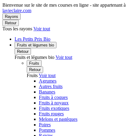
Bienvenue sur le site de mes courses en ligne - site appartenant à
lavieclaire.com
Rayons
Retour
Tous les rayons
Voir tout
Les Petits Prix Bio
Fruits et légumes bio
Retour
Fruits et légumes bio
Voir tout
Fruits
Retour
Fruits
Voir tout
Agrumes
Autres fruits
Bananes
Fruits à coques
Fruits à noyaux
Fruits exotiques
Fruits rouges
Melons et pastèques
Poires
Pommes
Raisins