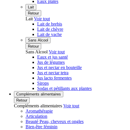
Eaux plates
Lait
Retour
Lait
Voir tout
Lait de brebis
Lait de chèvre
Lait de vache
Sans Alcool
Retour
Sans Alcool
Voir tout
Eaux et jus santé
Jus de légumes
Jus et nectar en bouteille
Jus et nectar tetra
Jus lacto fermentes
Sirops
Sodas et pétillants aux plantes
Compléments alimentaires
Retour
Compléments alimentaires
Voir tout
Aromathérapie
Articulation
Beauté Peau, cheveux et ongles
Bien-être féminin