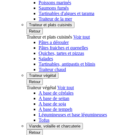
Poissons marinés
Saumons fumés
Tartinables d'algues et tarama
Traiteur de la mer
Traiteur et plats cuisinés
Retour
Traiteur et plats cuisinés
Voir tout
Pâtes a dérouler
Pâtes fraiches et quenelles
Quiches, tartes et pizzas
Salades
Tartinables, antipastis et blinis
Traiteur chaud
Traiteur végétal
Retour
Traiteur végétal
Voir tout
A base de céréales
A base de seitan
A base de soja
A base de tempeh
Légumineuses et base légumineuses
Tofus
Viande, volaille et charcuterie
Retour