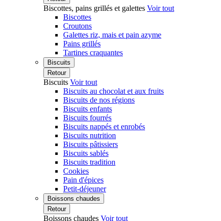
Biscottes, pains grillés et galettes
Voir tout
Biscottes
Croutons
Galettes riz, mais et pain azyme
Pains grillés
Tartines craquantes
Biscuits
Retour
Biscuits
Voir tout
Biscuits au chocolat et aux fruits
Biscuits de nos régions
Biscuits enfants
Biscuits fourrés
Biscuits nappés et enrobés
Biscuits nutrition
Biscuits pâtissiers
Biscuits sablés
Biscuits tradition
Cookies
Pain d'épices
Petit-déjeuner
Boissons chaudes
Retour
Boissons chaudes
Voir tout