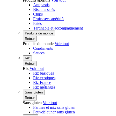
Produits apéritifs
Voir tout
Antipastis
Biscuits salés
Chips
Fruits secs apéritifs
Pâtés
Tartinable et accompagnement
Produits du monde
Retour
Produits du monde
Voir tout
Condiments
Sauces
Riz
Retour
Riz
Voir tout
Riz basiques
Riz exotiques
Riz France
Riz mélangés
Sans gluten
Retour
Sans gluten
Voir tout
Farines et mix sans gluten
Petit-déjeuner sans gluten