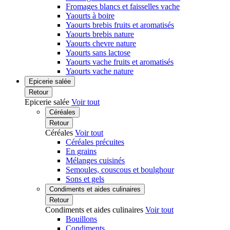
Fromages blancs et faisselles vache
Yaourts à boire
Yaourts brebis fruits et aromatisés
Yaourts brebis nature
Yaourts chevre nature
Yaourts sans lactose
Yaourts vache fruits et aromatisés
Yaourts vache nature
Epicerie salée
Retour
Epicerie salée
Voir tout
Céréales
Retour
Céréales
Voir tout
Céréales précuites
En grains
Mélanges cuisinés
Semoules, couscous et boulghour
Sons et gels
Condiments et aides culinaires
Retour
Condiments et aides culinaires
Voir tout
Bouillons
Condiments