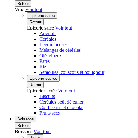
Retour
Vrac
Voir tout
Epicerie salée
Retour
Epicerie salée
Voir tout
Apéritifs
Céréales
Légumineuses
Mélanges de céréales
Oléagineux
Pates
Riz
Semoules, couscous et boulghour
Epicerie sucrée
Retour
Epicerie sucrée
Voir tout
Biscuits
Céréales petit déjeuner
Confiseries et chocolat
Fruits secs
Boissons
Retour
Boissons
Voir tout
Bières