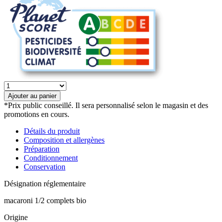
quantité
de
Ajouter au panier
Macaronis
*Prix public conseillé. Il sera personnalisé selon le magasin et des
demi-
promotions en cours.
complets
bio
Détails du produit
Composition et allergènes
Préparation
Conditionnement
Conservation
Désignation réglementaire
macaroni 1/2 complets bio
Origine