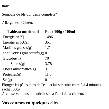
Italie
Semoule de blé dur demi-complète*
Allergènes : Gluten.
Tableau nutritionel
Pour 100g / 100ml
Énergie en Kj
1486
Énergie en KCal
351
Matières grasses(g)
1,7
dont Acides gras saturés(g)
0
Glucides(g)
70
dont Sucres(g)
3,78
Fibres alimentaires(g)
3
Protéines(g)
11,5
Sel(g)
0
Plonger les pâtes dans de l'eau et laisser cuire entre 3 à 4 minutes.
sachet 500g
À conserver dans un endroit sec à l’abri de la chaleur.
Vos courses en quelques clics