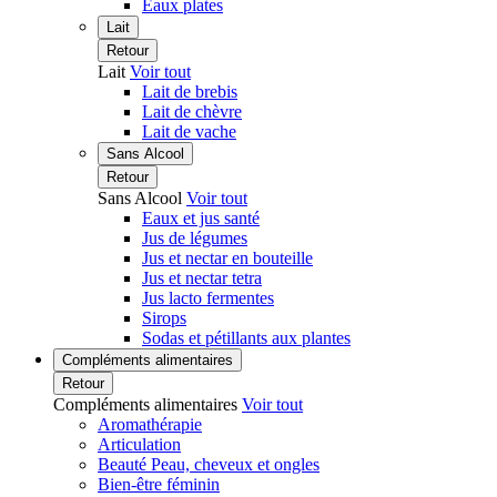
Eaux plates
Lait
Retour
Lait
Voir tout
Lait de brebis
Lait de chèvre
Lait de vache
Sans Alcool
Retour
Sans Alcool
Voir tout
Eaux et jus santé
Jus de légumes
Jus et nectar en bouteille
Jus et nectar tetra
Jus lacto fermentes
Sirops
Sodas et pétillants aux plantes
Compléments alimentaires
Retour
Compléments alimentaires
Voir tout
Aromathérapie
Articulation
Beauté Peau, cheveux et ongles
Bien-être féminin