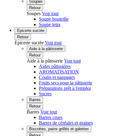
Soupes
Retour
Soupes
Voir tout
Soupe bouteille
Soupe tetra
Epicerie sucrée
Retour
Epicerie sucrée
Voir tout
Aide à la pâtisserie
Retour
Aide à la pâtisserie
Voir tout
Aides pâtissières
AROMATISATION
Coulis et nappages
Fruits secs pour la pâtisserie
Préparations prêt à l'emploi
Sucres
Barres
Retour
Barres
Voir tout
Barres crues
Barres de céréales et graines
Biscottes, pains grillés et galettes
Retour