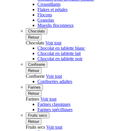
Croustillants
Flakes et pétales
Flocons
Granolas
Mueslis floconneux
Chocolats
Retour
Chocolats
Voir tout
Chocolat en tablette blanc
Chocolat en tablette lait
Chocolat en tablette noir
Confiserie
Retour
Confiserie
Voir tout
Confiseries adultes
Farines
Retour
Farines
Voir tout
Farines classiques
Farines spécifiques
Fruits secs
Retour
Fruits secs
Voir tout