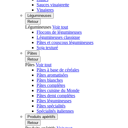
Sauces vinaigrette
Vinaigres
Légumineuses
Retour
Légumineuses
Voir tout
Flocons de légumineuses
Légumineuses classique
Pâtes et couscous légumineuses
Soja texturé
Pâtes
Retour
Pâtes
Voir tout
Pâtes à base de céréales
Pâtes aromatisées
Pâtes blanches
Pâtes complètes
Pâtes cuisine du Monde
Pâtes demi complètes
Pâtes légumineuses
Pâtes spécialités
Spécialités italiennes
Produits apéritifs
Retour