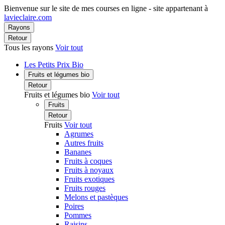
Bienvenue sur le site de mes courses en ligne - site appartenant à
lavieclaire.com
Rayons
Retour
Tous les rayons
Voir tout
Les Petits Prix Bio
Fruits et légumes bio
Retour
Fruits et légumes bio
Voir tout
Fruits
Retour
Fruits
Voir tout
Agrumes
Autres fruits
Bananes
Fruits à coques
Fruits à noyaux
Fruits exotiques
Fruits rouges
Melons et pastèques
Poires
Pommes
Raisins