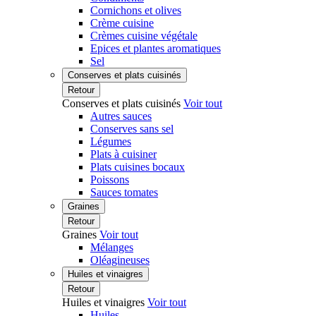
Cornichons et olives
Crème cuisine
Crèmes cuisine végétale
Epices et plantes aromatiques
Sel
Conserves et plats cuisinés
Retour
Conserves et plats cuisinés
Voir tout
Autres sauces
Conserves sans sel
Légumes
Plats à cuisiner
Plats cuisines bocaux
Poissons
Sauces tomates
Graines
Retour
Graines
Voir tout
Mélanges
Oléagineuses
Huiles et vinaigres
Retour
Huiles et vinaigres
Voir tout
Huiles