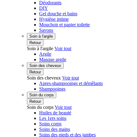
Déodorants
DIY
Gel douche et bains
Hygiène intime
Mouchoir et papier toilette
Savons
Soin à l'argile
Retour
Soin à l'argile
Voir tout
Argile
Masque argile
Soin des cheveux
Retour
Soin des cheveux
Voir tout
Apres-shampooings et démêlants
Shampooings
Soin du corps
Retour
Soin du corps
Voir tout
Huiles de beauté
Les 1ers soins
Soins corps
Soins des mains
Soins des pieds et des jambes