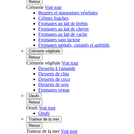
Retour
Crèmerie
Voir tout
Beurres et margarines végétales
Crèmes fraiches
Fromages au lait de brebis
Fromages au lait de chevre
Fromages au lait de vache
Fromages sans lactose
Fromages tartinés, cuisinés et apéritifs
Crèmerie végétale
Retour
Crèmerie végétale
Voir tout
Desserts à l'amande
Desserts de chia
Desserts de coco
Desserts de soja
Fromages vegan
Oeufs
Retour
Oeufs
Voir tout
Oeufs
Traiteur de la mer
Retour
Traiteur de la mer
Voir tout