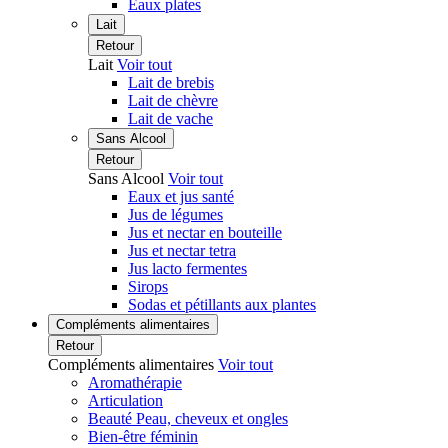
Eaux plates
Lait
Retour
Lait
Voir tout
Lait de brebis
Lait de chèvre
Lait de vache
Sans Alcool
Retour
Sans Alcool
Voir tout
Eaux et jus santé
Jus de légumes
Jus et nectar en bouteille
Jus et nectar tetra
Jus lacto fermentes
Sirops
Sodas et pétillants aux plantes
Compléments alimentaires
Retour
Compléments alimentaires
Voir tout
Aromathérapie
Articulation
Beauté Peau, cheveux et ongles
Bien-être féminin