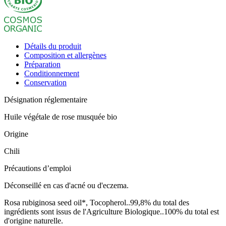
musquée
Détails du produit
Composition et allergènes
Préparation
Conditionnement
Conservation
Désignation réglementaire
Huile végétale de rose musquée bio
Origine
Chili
Précautions d’emploi
Déconseillé en cas d'acné ou d'eczema.
Rosa rubiginosa seed oil*, Tocopherol..99,8% du total des
ingrédients sont issus de l'Agriculture Biologique..100% du total est
d'origine naturelle.