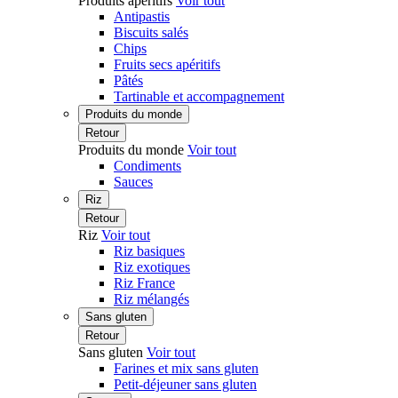
Produits apéritifs
Voir tout
Antipastis
Biscuits salés
Chips
Fruits secs apéritifs
Pâtés
Tartinable et accompagnement
Produits du monde
Retour
Produits du monde
Voir tout
Condiments
Sauces
Riz
Retour
Riz
Voir tout
Riz basiques
Riz exotiques
Riz France
Riz mélangés
Sans gluten
Retour
Sans gluten
Voir tout
Farines et mix sans gluten
Petit-déjeuner sans gluten