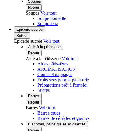
Soupes
Retour
Soupes
Voir tout
Soupe bouteille
Soupe tetra
Epicerie sucrée
Retour
Epicerie sucrée
Voir tout
Aide à la pâtisserie
Retour
Aide à la pâtisserie
Voir tout
Aides pâtissières
AROMATISATION
Coulis et nappages
Fruits secs pour la pâtisserie
Préparations prêt à l'emploi
Sucres
Barres
Retour
Barres
Voir tout
Barres crues
Barres de céréales et graines
Biscottes, pains grillés et galettes
Retour