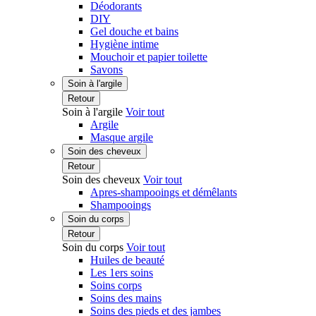
Déodorants
DIY
Gel douche et bains
Hygiène intime
Mouchoir et papier toilette
Savons
Soin à l'argile
Retour
Soin à l'argile
Voir tout
Argile
Masque argile
Soin des cheveux
Retour
Soin des cheveux
Voir tout
Apres-shampooings et démêlants
Shampooings
Soin du corps
Retour
Soin du corps
Voir tout
Huiles de beauté
Les 1ers soins
Soins corps
Soins des mains
Soins des pieds et des jambes