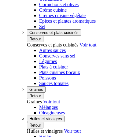
Cornichons et olives
Crème cuisine
Crèmes cuisine végétale
Epices et plantes aromatiques
Sel
Conserves et plats cuisinés
Retour
Conserves et plats cuisinés
Voir tout
Autres sauces
Conserves sans sel
Légumes
Plats à cuisiner
Plats cuisines bocaux
Poissons
Sauces tomates
Graines
Retour
Graines
Voir tout
Mélanges
Oléagineuses
Huiles et vinaigres
Retour
Huiles et vinaigres
Voir tout
Huiles