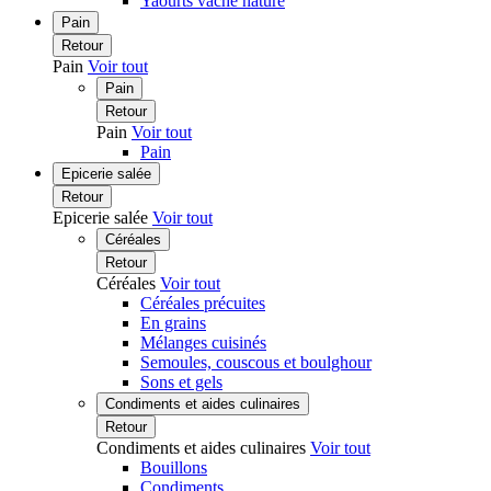
Yaourts vache nature
Pain
Retour
Pain
Voir tout
Pain
Retour
Pain
Voir tout
Pain
Epicerie salée
Retour
Epicerie salée
Voir tout
Céréales
Retour
Céréales
Voir tout
Céréales précuites
En grains
Mélanges cuisinés
Semoules, couscous et boulghour
Sons et gels
Condiments et aides culinaires
Retour
Condiments et aides culinaires
Voir tout
Bouillons
Condiments