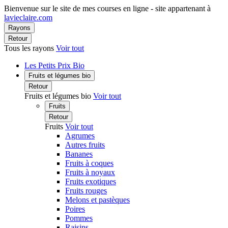
Bienvenue sur le site de mes courses en ligne - site appartenant à
lavieclaire.com
Rayons
Retour
Tous les rayons
Voir tout
Les Petits Prix Bio
Fruits et légumes bio
Retour
Fruits et légumes bio
Voir tout
Fruits
Retour
Fruits
Voir tout
Agrumes
Autres fruits
Bananes
Fruits à coques
Fruits à noyaux
Fruits exotiques
Fruits rouges
Melons et pastèques
Poires
Pommes
Raisins