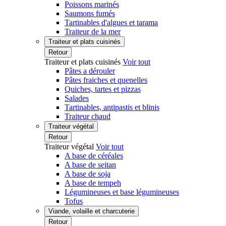
Poissons marinés
Saumons fumés
Tartinables d'algues et tarama
Traiteur de la mer
Traiteur et plats cuisinés
Retour
Traiteur et plats cuisinés
Voir tout
Pâtes a dérouler
Pâtes fraiches et quenelles
Quiches, tartes et pizzas
Salades
Tartinables, antipastis et blinis
Traiteur chaud
Traiteur végétal
Retour
Traiteur végétal
Voir tout
A base de céréales
A base de seitan
A base de soja
A base de tempeh
Légumineuses et base légumineuses
Tofus
Viande, volaille et charcuterie
Retour