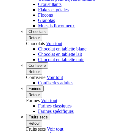
Croustillants
Flakes et pétales
Flocons
Granolas
Mueslis floconneux
Chocolats
Retour
Chocolats
Voir tout
Chocolat en tablette blanc
Chocolat en tablette lait
Chocolat en tablette noir
Confiserie
Retour
Confiserie
Voir tout
Confiseries adultes
Farines
Retour
Farines
Voir tout
Farines classiques
Farines spécifiques
Fruits secs
Retour
Fruits secs
Voir tout