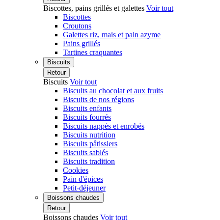
Biscottes, pains grillés et galettes
Voir tout
Biscottes
Croutons
Galettes riz, mais et pain azyme
Pains grillés
Tartines craquantes
Biscuits
Retour
Biscuits
Voir tout
Biscuits au chocolat et aux fruits
Biscuits de nos régions
Biscuits enfants
Biscuits fourrés
Biscuits nappés et enrobés
Biscuits nutrition
Biscuits pâtissiers
Biscuits sablés
Biscuits tradition
Cookies
Pain d'épices
Petit-déjeuner
Boissons chaudes
Retour
Boissons chaudes
Voir tout