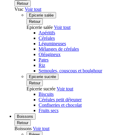
Retour
Vrac
Voir tout
Epicerie salée
Retour
Epicerie salée
Voir tout
Apéritifs
Céréales
Légumineuses
Mélanges de céréales
Oléagineux
Pates
Riz
Semoules, couscous et boulghour
Epicerie sucrée
Retour
Epicerie sucrée
Voir tout
Biscuits
Céréales petit déjeuner
Confiseries et chocolat
Fruits secs
Boissons
Retour
Boissons
Voir tout
Bières