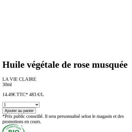
Huile végétale de rose musquée
LA VIE CLAIRE
30ml
14.49
€
TTC*
483 €/L
quantité
de
Ajouter au panier
Huile
*Prix public conseillé. Il sera personnalisé selon le magasin et des
végétale
promotions en cours.
de
rose