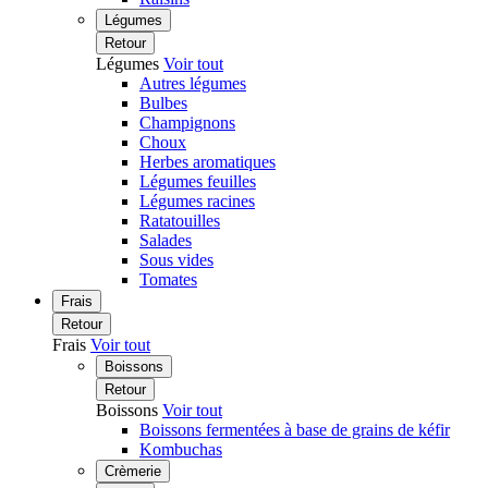
Légumes
Retour
Légumes
Voir tout
Autres légumes
Bulbes
Champignons
Choux
Herbes aromatiques
Légumes feuilles
Légumes racines
Ratatouilles
Salades
Sous vides
Tomates
Frais
Retour
Frais
Voir tout
Boissons
Retour
Boissons
Voir tout
Boissons fermentées à base de grains de kéfir
Kombuchas
Crèmerie