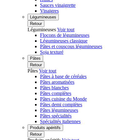
Sauces vinaigrette
Vinaigres
Légumineuses
Retour
Légumineuses
Voir tout
Flocons de légumineuses
Légumineuses classique
Pâtes et couscous légumineuses
Soja texturé
Pâtes
Retour
Pâtes
Voir tout
Pâtes à base de céréales
Pâtes aromatisées
Pâtes blanches
Pâtes complètes
Pâtes cuisine du Monde
Pâtes demi complètes
Pâtes légumineuses
Pâtes spécialités
Spécialités italiennes
Produits apéritifs
Retour