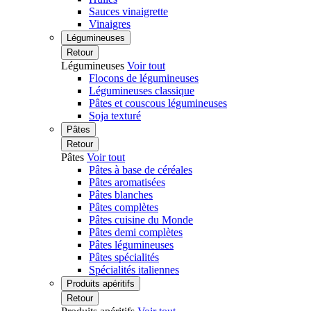
Sauces vinaigrette
Vinaigres
Légumineuses
Retour
Légumineuses
Voir tout
Flocons de légumineuses
Légumineuses classique
Pâtes et couscous légumineuses
Soja texturé
Pâtes
Retour
Pâtes
Voir tout
Pâtes à base de céréales
Pâtes aromatisées
Pâtes blanches
Pâtes complètes
Pâtes cuisine du Monde
Pâtes demi complètes
Pâtes légumineuses
Pâtes spécialités
Spécialités italiennes
Produits apéritifs
Retour