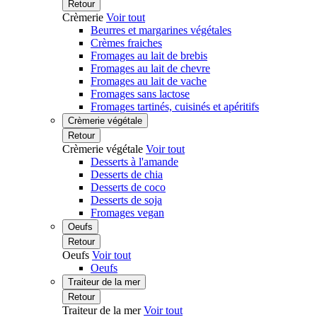
Retour
Crèmerie
Voir tout
Beurres et margarines végétales
Crèmes fraiches
Fromages au lait de brebis
Fromages au lait de chevre
Fromages au lait de vache
Fromages sans lactose
Fromages tartinés, cuisinés et apéritifs
Crèmerie végétale
Retour
Crèmerie végétale
Voir tout
Desserts à l'amande
Desserts de chia
Desserts de coco
Desserts de soja
Fromages vegan
Oeufs
Retour
Oeufs
Voir tout
Oeufs
Traiteur de la mer
Retour
Traiteur de la mer
Voir tout