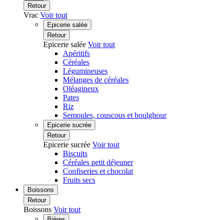
Retour
Vrac
Voir tout
Epicerie salée
Retour
Epicerie salée
Voir tout
Apéritifs
Céréales
Légumineuses
Mélanges de céréales
Oléagineux
Pates
Riz
Semoules, couscous et boulghour
Epicerie sucrée
Retour
Epicerie sucrée
Voir tout
Biscuits
Céréales petit déjeuner
Confiseries et chocolat
Fruits secs
Boissons
Retour
Boissons
Voir tout
Bières