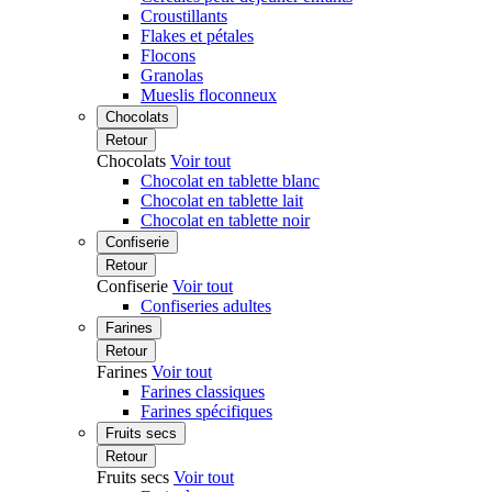
Croustillants
Flakes et pétales
Flocons
Granolas
Mueslis floconneux
Chocolats
Retour
Chocolats
Voir tout
Chocolat en tablette blanc
Chocolat en tablette lait
Chocolat en tablette noir
Confiserie
Retour
Confiserie
Voir tout
Confiseries adultes
Farines
Retour
Farines
Voir tout
Farines classiques
Farines spécifiques
Fruits secs
Retour
Fruits secs
Voir tout