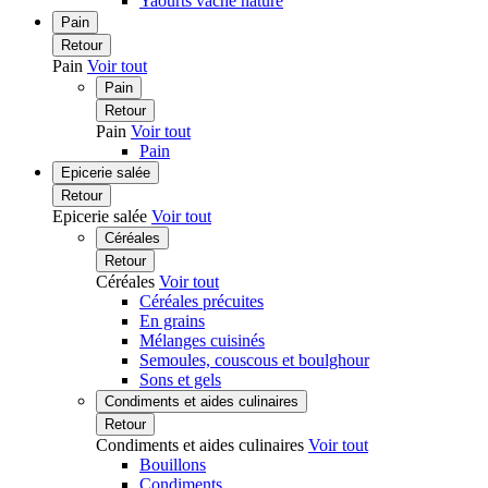
Yaourts vache nature
Pain
Retour
Pain
Voir tout
Pain
Retour
Pain
Voir tout
Pain
Epicerie salée
Retour
Epicerie salée
Voir tout
Céréales
Retour
Céréales
Voir tout
Céréales précuites
En grains
Mélanges cuisinés
Semoules, couscous et boulghour
Sons et gels
Condiments et aides culinaires
Retour
Condiments et aides culinaires
Voir tout
Bouillons
Condiments