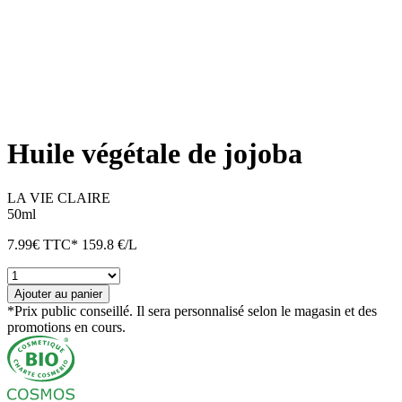
Huile végétale de jojoba
LA VIE CLAIRE
50ml
7.99
€
TTC*
159.8 €/L
quantité
de
Ajouter au panier
Huile
*Prix public conseillé. Il sera personnalisé selon le magasin et des
végétale
promotions en cours.
de
jojoba