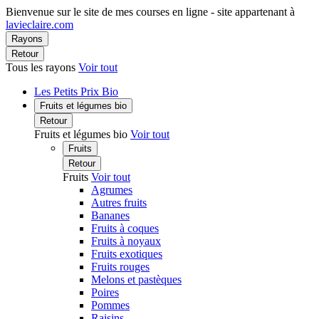
Bienvenue sur le site de mes courses en ligne - site appartenant à
lavieclaire.com
Rayons
Retour
Tous les rayons
Voir tout
Les Petits Prix Bio
Fruits et légumes bio
Retour
Fruits et légumes bio
Voir tout
Fruits
Retour
Fruits
Voir tout
Agrumes
Autres fruits
Bananes
Fruits à coques
Fruits à noyaux
Fruits exotiques
Fruits rouges
Melons et pastèques
Poires
Pommes
Raisins