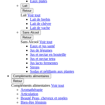
Eaux plates
Lait
Retour
Lait
Voir tout
Lait de brebis
Lait de chèvre
Lait de vache
Sans Alcool
Retour
Sans Alcool
Voir tout
Eaux et jus santé
Jus de légumes
Jus et nectar en bouteille
Jus et nectar tetra
Jus lacto fermentes
Sirops
Sodas et pétillants aux plantes
Compléments alimentaires
Retour
Compléments alimentaires
Voir tout
Aromathérapie
Articulation
Beauté Peau, cheveux et ongles
Bien-être féminin