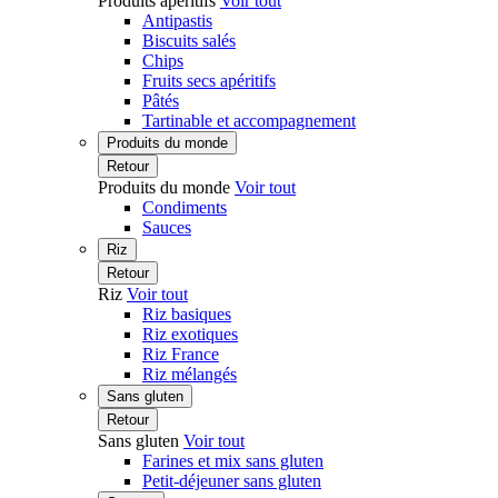
Produits apéritifs
Voir tout
Antipastis
Biscuits salés
Chips
Fruits secs apéritifs
Pâtés
Tartinable et accompagnement
Produits du monde
Retour
Produits du monde
Voir tout
Condiments
Sauces
Riz
Retour
Riz
Voir tout
Riz basiques
Riz exotiques
Riz France
Riz mélangés
Sans gluten
Retour
Sans gluten
Voir tout
Farines et mix sans gluten
Petit-déjeuner sans gluten