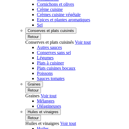
Cornichons et olives
Crème cuisine
Crèmes cuisine végétale
Epices et plantes aromatiques
Sel
Conserves et plats cuisinés
Retour
Conserves et plats cuisinés
Voir tout
Autres sauces
Conserves sans sel
Légumes
Plats à cuisiner
Plats cuisines bocaux
Poissons
Sauces tomates
Graines
Retour
Graines
Voir tout
Mélanges
Oléagineuses
Huiles et vinaigres
Retour
Huiles et vinaigres
Voir tout
Huiles