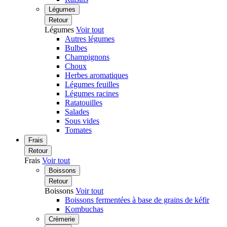
Légumes
Retour
Légumes
Voir tout
Autres légumes
Bulbes
Champignons
Choux
Herbes aromatiques
Légumes feuilles
Légumes racines
Ratatouilles
Salades
Sous vides
Tomates
Frais
Retour
Frais
Voir tout
Boissons
Retour
Boissons
Voir tout
Boissons fermentées à base de grains de kéfir
Kombuchas
Crèmerie