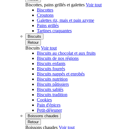
Biscottes, pains grillés et galettes
Voir tout
Biscottes
Croutons
Galettes riz, mais et pain azyme
Pains grillés
Tartines craquantes
Biscuits
Retour
Biscuits
Voir tout
Biscuits au chocolat et aux fruits
Biscuits de nos régions
Biscuits enfants
Biscuits fourrés
Biscuits nappés et enrobés
Biscuits nutrition
Biscuits pâtissiers
Biscuits sablés
Biscuits tradition
Cookies
Pain d'épices
Petit-déjeuner
Boissons chaudes
Retour
Boissons chaudes
Voir tout