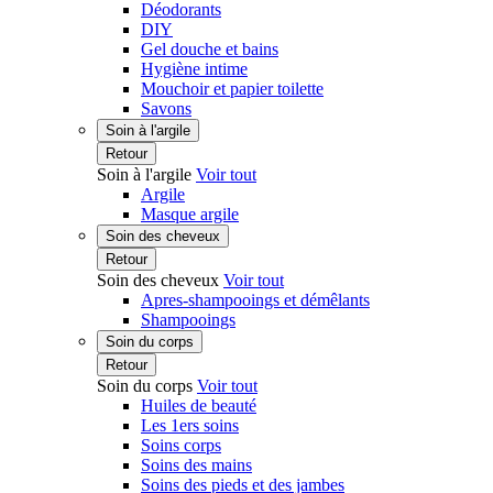
Déodorants
DIY
Gel douche et bains
Hygiène intime
Mouchoir et papier toilette
Savons
Soin à l'argile
Retour
Soin à l'argile
Voir tout
Argile
Masque argile
Soin des cheveux
Retour
Soin des cheveux
Voir tout
Apres-shampooings et démêlants
Shampooings
Soin du corps
Retour
Soin du corps
Voir tout
Huiles de beauté
Les 1ers soins
Soins corps
Soins des mains
Soins des pieds et des jambes