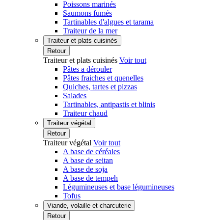
Poissons marinés
Saumons fumés
Tartinables d'algues et tarama
Traiteur de la mer
Traiteur et plats cuisinés
Retour
Traiteur et plats cuisinés
Voir tout
Pâtes a dérouler
Pâtes fraiches et quenelles
Quiches, tartes et pizzas
Salades
Tartinables, antipastis et blinis
Traiteur chaud
Traiteur végétal
Retour
Traiteur végétal
Voir tout
A base de céréales
A base de seitan
A base de soja
A base de tempeh
Légumineuses et base légumineuses
Tofus
Viande, volaille et charcuterie
Retour