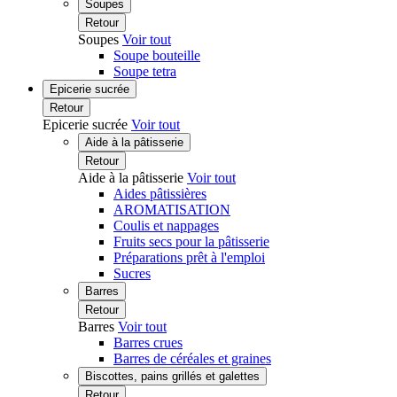
Soupes
Retour
Soupes
Voir tout
Soupe bouteille
Soupe tetra
Epicerie sucrée
Retour
Epicerie sucrée
Voir tout
Aide à la pâtisserie
Retour
Aide à la pâtisserie
Voir tout
Aides pâtissières
AROMATISATION
Coulis et nappages
Fruits secs pour la pâtisserie
Préparations prêt à l'emploi
Sucres
Barres
Retour
Barres
Voir tout
Barres crues
Barres de céréales et graines
Biscottes, pains grillés et galettes
Retour