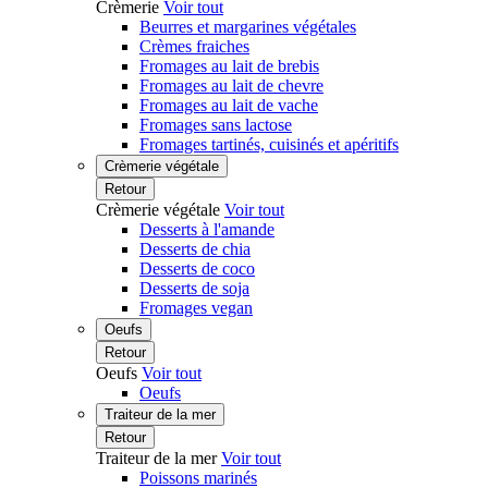
Crèmerie
Voir tout
Beurres et margarines végétales
Crèmes fraiches
Fromages au lait de brebis
Fromages au lait de chevre
Fromages au lait de vache
Fromages sans lactose
Fromages tartinés, cuisinés et apéritifs
Crèmerie végétale
Retour
Crèmerie végétale
Voir tout
Desserts à l'amande
Desserts de chia
Desserts de coco
Desserts de soja
Fromages vegan
Oeufs
Retour
Oeufs
Voir tout
Oeufs
Traiteur de la mer
Retour
Traiteur de la mer
Voir tout
Poissons marinés