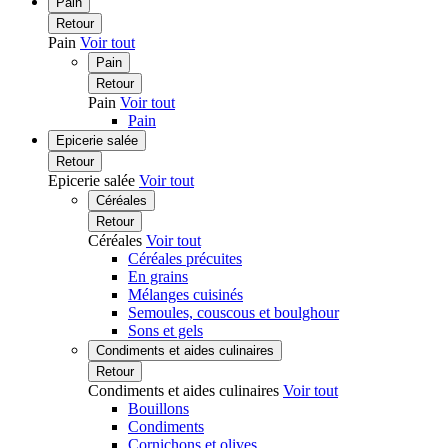
Pain
Retour
Pain
Voir tout
Pain
Retour
Pain
Voir tout
Pain
Epicerie salée
Retour
Epicerie salée
Voir tout
Céréales
Retour
Céréales
Voir tout
Céréales précuites
En grains
Mélanges cuisinés
Semoules, couscous et boulghour
Sons et gels
Condiments et aides culinaires
Retour
Condiments et aides culinaires
Voir tout
Bouillons
Condiments
Cornichons et olives