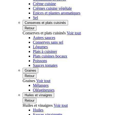
Crème cuisine
Crèmes cuisine végétale
Epices et plantes aromatiques
Sel
Conserves et plats cuisinés
Retour
Conserves et plats cuisinés
Voir tout
Autres sauces
Conserves sans sel
Légumes
Plats à cuisiner
Plats cuisines bocaux
Poissons
Sauces tomates
Graines
Retour
Graines
Voir tout
Mélanges
Oléagineuses
Huiles et vinaigres
Retour
Huiles et vinaigres
Voir tout
Huiles
Sauces vinaigrette