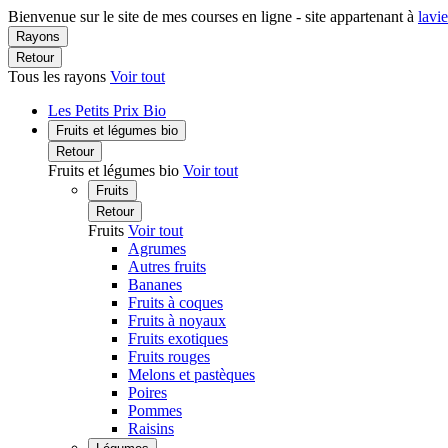
Bienvenue sur le site de mes courses en ligne - site appartenant à
lavi
Rayons
Retour
Tous les rayons
Voir tout
Les Petits Prix Bio
Fruits et légumes bio
Retour
Fruits et légumes bio
Voir tout
Fruits
Retour
Fruits
Voir tout
Agrumes
Autres fruits
Bananes
Fruits à coques
Fruits à noyaux
Fruits exotiques
Fruits rouges
Melons et pastèques
Poires
Pommes
Raisins