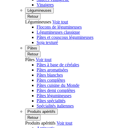
Vinaigres
Légumineuses
Retour
Légumineuses
Voir tout
Flocons de légumineuses
Légumineuses classique
Pâtes et couscous légumineuses
Soja texturé
Pâtes
Retour
Pâtes
Voir tout
Pâtes à base de céréales
Pâtes aromatisées
Pâtes blanches
Pâtes complètes
Pâtes cuisine du Monde
Pâtes demi complètes
Pâtes légumineuses
Pâtes spécialités
Spécialités italiennes
Produits apéritifs
Retour
Produits apéritifs
Voir tout