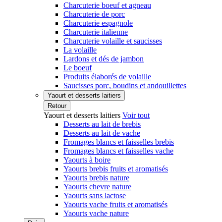
Charcuterie boeuf et agneau
Charcuterie de porc
Charcuterie espagnole
Charcuterie italienne
Charcuterie volaille et saucisses
La volaille
Lardons et dés de jambon
Le boeuf
Produits élaborés de volaille
Saucisses porc, boudins et andouillettes
Yaourt et desserts laitiers
Retour
Yaourt et desserts laitiers
Voir tout
Desserts au lait de brebis
Desserts au lait de vache
Fromages blancs et faisselles brebis
Fromages blancs et faisselles vache
Yaourts à boire
Yaourts brebis fruits et aromatisés
Yaourts brebis nature
Yaourts chevre nature
Yaourts sans lactose
Yaourts vache fruits et aromatisés
Yaourts vache nature