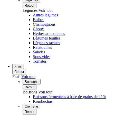
Légumes
Retour
Légumes
Voir tout
Autres légumes
Bulbes
Champignons
Choux
Herbes aromatiques
Légumes feuilles
Légumes racines
Ratatouilles
Salades
Sous vides
Tomates
Frais
Retour
Frais
Voir tout
Boissons
Retour
Boissons
Voir tout
Boissons fermentées à base de grains de kéfir
Kombuchas
Crèmerie
Retour