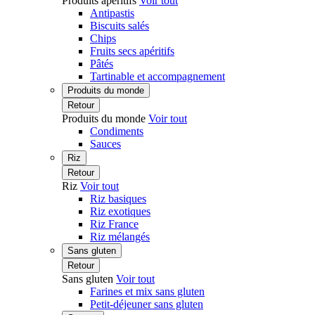
Produits apéritifs
Voir tout
Antipastis
Biscuits salés
Chips
Fruits secs apéritifs
Pâtés
Tartinable et accompagnement
Produits du monde
Retour
Produits du monde
Voir tout
Condiments
Sauces
Riz
Retour
Riz
Voir tout
Riz basiques
Riz exotiques
Riz France
Riz mélangés
Sans gluten
Retour
Sans gluten
Voir tout
Farines et mix sans gluten
Petit-déjeuner sans gluten