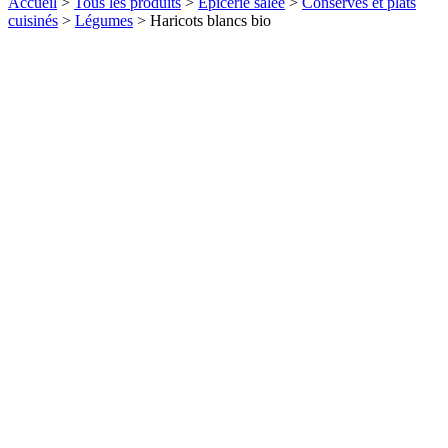
Accueil
>
Tous les produits
>
Epicerie salée
>
Conserves et plats
cuisinés
>
Légumes
>
Haricots blancs bio