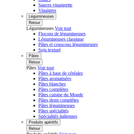
Sauces vinaigrette
Vinaigres
Légumineuses
Retour
Légumineuses
Voir tout
Flocons de légumineuses
Légumineuses classique
Pâtes et couscous légumineuses
Soja texturé
Pâtes
Retour
Pâtes
Voir tout
Pâtes à base de céréales
Pâtes aromatisées
Pâtes blanches
Pâtes complètes
Pâtes cuisine du Monde
Pâtes demi complètes
Pâtes légumineuses
Pâtes spécialités
Spécialités italiennes
Produits apéritifs
Retour