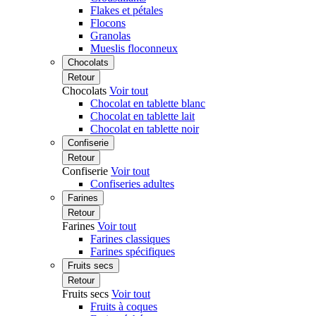
Flakes et pétales
Flocons
Granolas
Mueslis floconneux
Chocolats
Retour
Chocolats
Voir tout
Chocolat en tablette blanc
Chocolat en tablette lait
Chocolat en tablette noir
Confiserie
Retour
Confiserie
Voir tout
Confiseries adultes
Farines
Retour
Farines
Voir tout
Farines classiques
Farines spécifiques
Fruits secs
Retour
Fruits secs
Voir tout
Fruits à coques