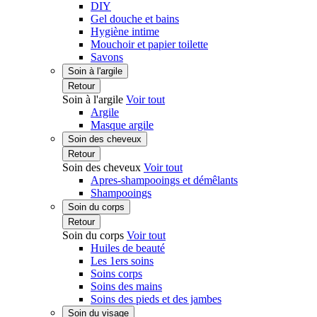
DIY
Gel douche et bains
Hygiène intime
Mouchoir et papier toilette
Savons
Soin à l'argile
Retour
Soin à l'argile
Voir tout
Argile
Masque argile
Soin des cheveux
Retour
Soin des cheveux
Voir tout
Apres-shampooings et démêlants
Shampooings
Soin du corps
Retour
Soin du corps
Voir tout
Huiles de beauté
Les 1ers soins
Soins corps
Soins des mains
Soins des pieds et des jambes
Soin du visage