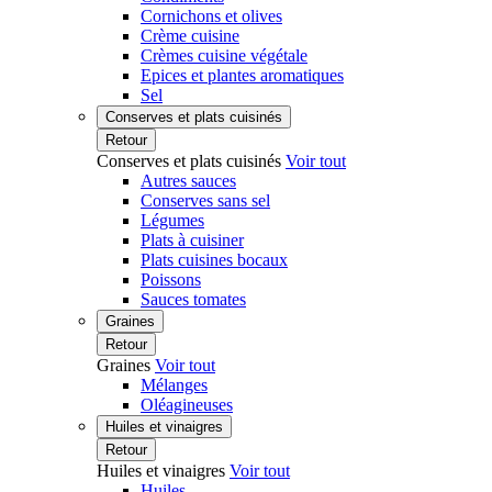
Cornichons et olives
Crème cuisine
Crèmes cuisine végétale
Epices et plantes aromatiques
Sel
Conserves et plats cuisinés
Retour
Conserves et plats cuisinés
Voir tout
Autres sauces
Conserves sans sel
Légumes
Plats à cuisiner
Plats cuisines bocaux
Poissons
Sauces tomates
Graines
Retour
Graines
Voir tout
Mélanges
Oléagineuses
Huiles et vinaigres
Retour
Huiles et vinaigres
Voir tout
Huiles