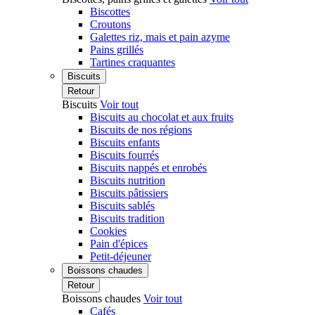
Biscottes
Croutons
Galettes riz, mais et pain azyme
Pains grillés
Tartines craquantes
Biscuits
Retour
Biscuits
Voir tout
Biscuits au chocolat et aux fruits
Biscuits de nos régions
Biscuits enfants
Biscuits fourrés
Biscuits nappés et enrobés
Biscuits nutrition
Biscuits pâtissiers
Biscuits sablés
Biscuits tradition
Cookies
Pain d'épices
Petit-déjeuner
Boissons chaudes
Retour
Boissons chaudes
Voir tout
Cafés