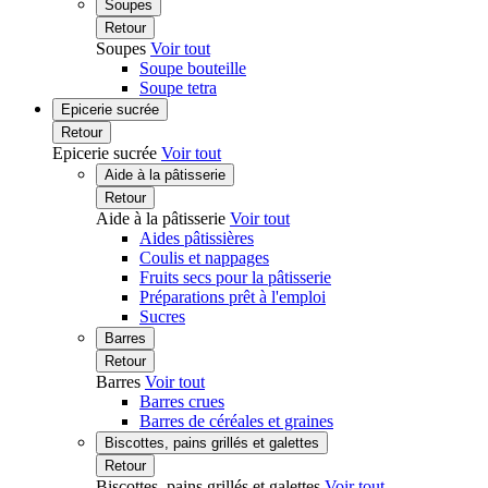
Soupes
Retour
Soupes
Voir tout
Soupe bouteille
Soupe tetra
Epicerie sucrée
Retour
Epicerie sucrée
Voir tout
Aide à la pâtisserie
Retour
Aide à la pâtisserie
Voir tout
Aides pâtissières
Coulis et nappages
Fruits secs pour la pâtisserie
Préparations prêt à l'emploi
Sucres
Barres
Retour
Barres
Voir tout
Barres crues
Barres de céréales et graines
Biscottes, pains grillés et galettes
Retour
Biscottes, pains grillés et galettes
Voir tout