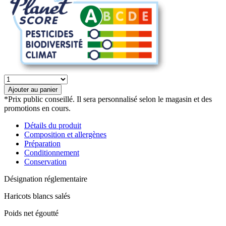
quantité
de
Ajouter au panier
Haricots
*Prix public conseillé. Il sera personnalisé selon le magasin et des
blancs
promotions en cours.
bio
Détails du produit
Composition et allergènes
Préparation
Conditionnement
Conservation
Désignation réglementaire
Haricots blancs salés
Poids net égoutté