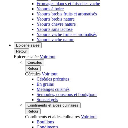
Fromages blancs et faisselles vache
Yaourts à boire
Yaourts brebis fruits et aromatisés
Yaourts brebis nature
Yaourts chevre nature
Yaourts sans lactose
Yaourts vache fruits et aromatisés
Yaourts vache nature
Epicerie salée
Retour
Epicerie salée
Voir tout
Céréales
Retour
Céréales
Voir tout
Céréales précuites
En grains
Mélanges cuisinés
Semoules, couscous et boulghour
Sons et gels
Condiments et aides culinaires
Retour
Condiments et aides culinaires
Voir tout
Bouillons
Condiments