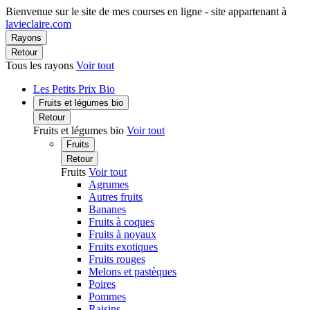
Bienvenue sur le site de mes courses en ligne - site appartenant à
lavieclaire.com
Rayons
Retour
Tous les rayons
Voir tout
Les Petits Prix Bio
Fruits et légumes bio
Retour
Fruits et légumes bio
Voir tout
Fruits
Retour
Fruits
Voir tout
Agrumes
Autres fruits
Bananes
Fruits à coques
Fruits à noyaux
Fruits exotiques
Fruits rouges
Melons et pastèques
Poires
Pommes
Raisins