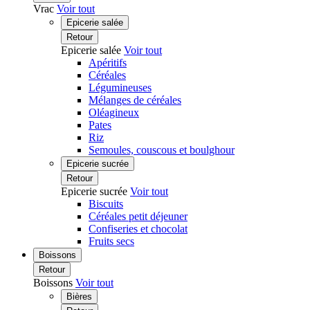
Vrac
Voir tout
Epicerie salée
Retour
Epicerie salée
Voir tout
Apéritifs
Céréales
Légumineuses
Mélanges de céréales
Oléagineux
Pates
Riz
Semoules, couscous et boulghour
Epicerie sucrée
Retour
Epicerie sucrée
Voir tout
Biscuits
Céréales petit déjeuner
Confiseries et chocolat
Fruits secs
Boissons
Retour
Boissons
Voir tout
Bières