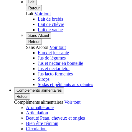
Lait
Retour
Lait
Voir tout
Lait de brebis
Lait de chèvre
Lait de vache
Sans Alcool
Retour
Sans Alcool
Voir tout
Eaux et jus santé
Jus de légumes
Jus et nectar en bouteille
Jus et nectar tetra
Jus lacto fermentes
Sirops
Sodas et pétillants aux plantes
Compléments alimentaires
Retour
Compléments alimentaires
Voir tout
Aromathérapie
Articulation
Beauté Peau, cheveux et ongles
Bien-être féminin
Circulation