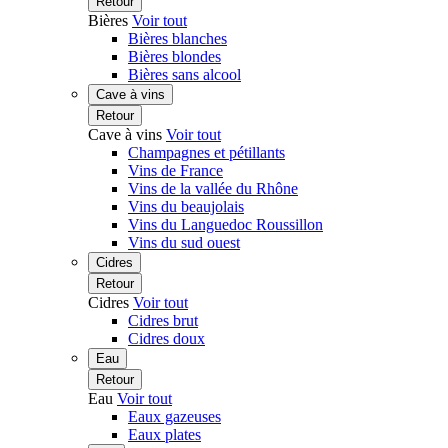
Retour
Bières
Voir tout
Bières blanches
Bières blondes
Bières sans alcool
Cave à vins
Retour
Cave à vins
Voir tout
Champagnes et pétillants
Vins de France
Vins de la vallée du Rhône
Vins du beaujolais
Vins du Languedoc Roussillon
Vins du sud ouest
Cidres
Retour
Cidres
Voir tout
Cidres brut
Cidres doux
Eau
Retour
Eau
Voir tout
Eaux gazeuses
Eaux plates