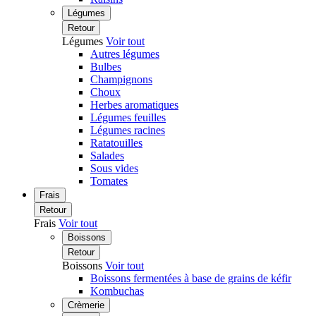
Légumes
Retour
Légumes
Voir tout
Autres légumes
Bulbes
Champignons
Choux
Herbes aromatiques
Légumes feuilles
Légumes racines
Ratatouilles
Salades
Sous vides
Tomates
Frais
Retour
Frais
Voir tout
Boissons
Retour
Boissons
Voir tout
Boissons fermentées à base de grains de kéfir
Kombuchas
Crèmerie