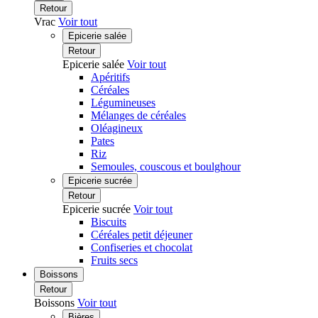
Retour
Vrac
Voir tout
Epicerie salée
Retour
Epicerie salée
Voir tout
Apéritifs
Céréales
Légumineuses
Mélanges de céréales
Oléagineux
Pates
Riz
Semoules, couscous et boulghour
Epicerie sucrée
Retour
Epicerie sucrée
Voir tout
Biscuits
Céréales petit déjeuner
Confiseries et chocolat
Fruits secs
Boissons
Retour
Boissons
Voir tout
Bières