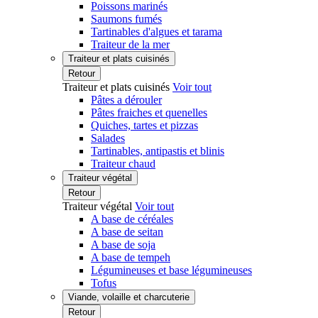
Poissons marinés
Saumons fumés
Tartinables d'algues et tarama
Traiteur de la mer
Traiteur et plats cuisinés
Retour
Traiteur et plats cuisinés
Voir tout
Pâtes a dérouler
Pâtes fraiches et quenelles
Quiches, tartes et pizzas
Salades
Tartinables, antipastis et blinis
Traiteur chaud
Traiteur végétal
Retour
Traiteur végétal
Voir tout
A base de céréales
A base de seitan
A base de soja
A base de tempeh
Légumineuses et base légumineuses
Tofus
Viande, volaille et charcuterie
Retour