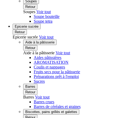
Soupes
Retour
Soupes
Voir tout
Soupe bouteille
Soupe tetra
Epicerie sucrée
Retour
Epicerie sucrée
Voir tout
Aide à la pâtisserie
Retour
Aide à la pâtisserie
Voir tout
Aides pâtissières
AROMATISATION
Coulis et nappages
Fruits secs pour la pâtisserie
Préparations prêt à l'emploi
Sucres
Barres
Retour
Barres
Voir tout
Barres crues
Barres de céréales et graines
Biscottes, pains grillés et galettes
Retour