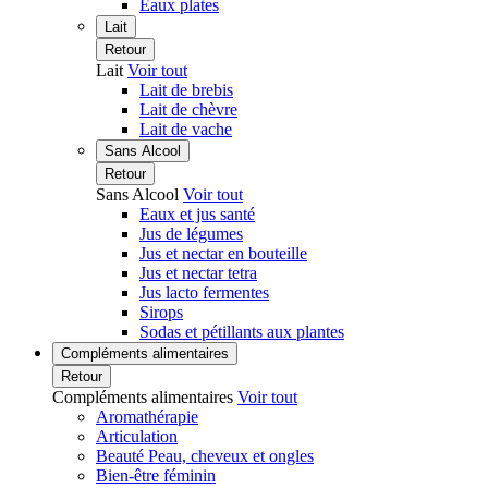
Eaux plates
Lait
Retour
Lait
Voir tout
Lait de brebis
Lait de chèvre
Lait de vache
Sans Alcool
Retour
Sans Alcool
Voir tout
Eaux et jus santé
Jus de légumes
Jus et nectar en bouteille
Jus et nectar tetra
Jus lacto fermentes
Sirops
Sodas et pétillants aux plantes
Compléments alimentaires
Retour
Compléments alimentaires
Voir tout
Aromathérapie
Articulation
Beauté Peau, cheveux et ongles
Bien-être féminin