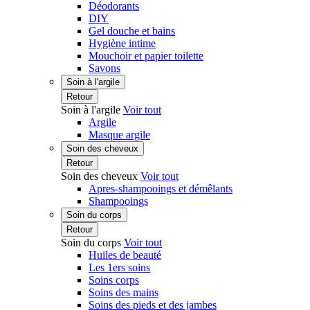
Déodorants
DIY
Gel douche et bains
Hygiène intime
Mouchoir et papier toilette
Savons
Soin à l'argile
Retour
Soin à l'argile
Voir tout
Argile
Masque argile
Soin des cheveux
Retour
Soin des cheveux
Voir tout
Apres-shampooings et démêlants
Shampooings
Soin du corps
Retour
Soin du corps
Voir tout
Huiles de beauté
Les 1ers soins
Soins corps
Soins des mains
Soins des pieds et des jambes