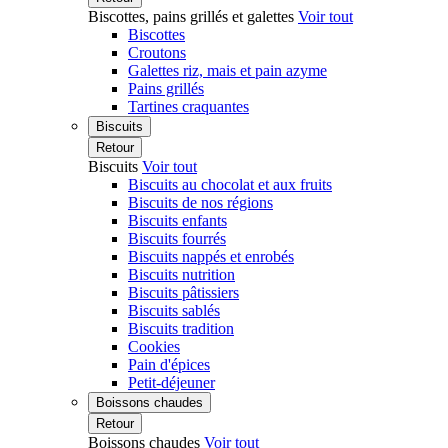
Biscottes, pains grillés et galettes
Voir tout
Biscottes
Croutons
Galettes riz, mais et pain azyme
Pains grillés
Tartines craquantes
Biscuits
Retour
Biscuits
Voir tout
Biscuits au chocolat et aux fruits
Biscuits de nos régions
Biscuits enfants
Biscuits fourrés
Biscuits nappés et enrobés
Biscuits nutrition
Biscuits pâtissiers
Biscuits sablés
Biscuits tradition
Cookies
Pain d'épices
Petit-déjeuner
Boissons chaudes
Retour
Boissons chaudes
Voir tout