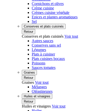
Cornichons et olives
Crème cuisine
Crèmes cuisine végétale
Epices et plantes aromatiques
Sel
Conserves et plats cuisinés
Retour
Conserves et plats cuisinés
Voir tout
Autres sauces
Conserves sans sel
Légumes
Plats à cuisiner
Plats cuisines bocaux
Poissons
Sauces tomates
Graines
Retour
Graines
Voir tout
Mélanges
Oléagineuses
Huiles et vinaigres
Retour
Huiles et vinaigres
Voir tout
Huiles