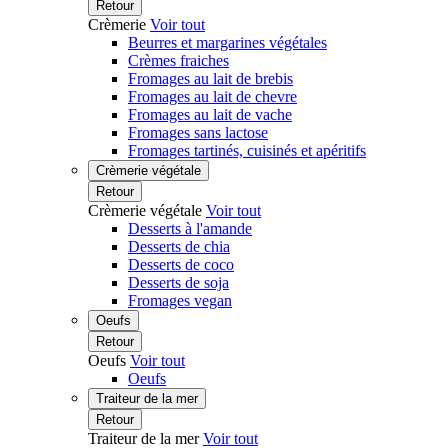
Retour
Crèmerie
Voir tout
Beurres et margarines végétales
Crèmes fraiches
Fromages au lait de brebis
Fromages au lait de chevre
Fromages au lait de vache
Fromages sans lactose
Fromages tartinés, cuisinés et apéritifs
Crèmerie végétale
Retour
Crèmerie végétale
Voir tout
Desserts à l'amande
Desserts de chia
Desserts de coco
Desserts de soja
Fromages vegan
Oeufs
Retour
Oeufs
Voir tout
Oeufs
Traiteur de la mer
Retour
Traiteur de la mer
Voir tout