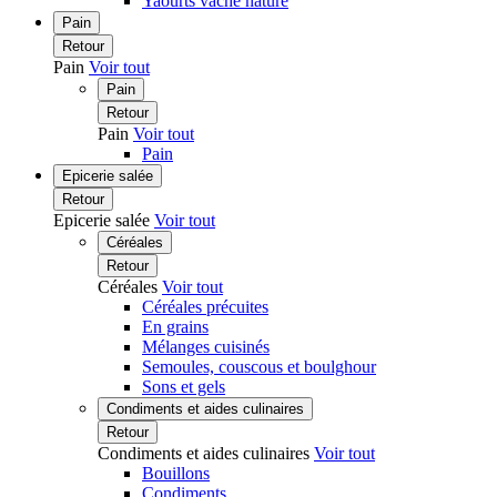
Yaourts vache nature
Pain
Retour
Pain
Voir tout
Pain
Retour
Pain
Voir tout
Pain
Epicerie salée
Retour
Epicerie salée
Voir tout
Céréales
Retour
Céréales
Voir tout
Céréales précuites
En grains
Mélanges cuisinés
Semoules, couscous et boulghour
Sons et gels
Condiments et aides culinaires
Retour
Condiments et aides culinaires
Voir tout
Bouillons
Condiments