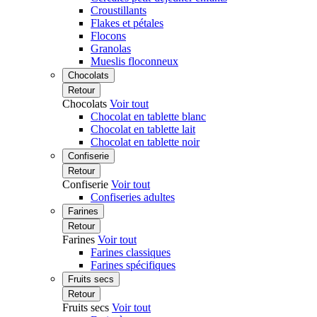
Croustillants
Flakes et pétales
Flocons
Granolas
Mueslis floconneux
Chocolats
Retour
Chocolats
Voir tout
Chocolat en tablette blanc
Chocolat en tablette lait
Chocolat en tablette noir
Confiserie
Retour
Confiserie
Voir tout
Confiseries adultes
Farines
Retour
Farines
Voir tout
Farines classiques
Farines spécifiques
Fruits secs
Retour
Fruits secs
Voir tout