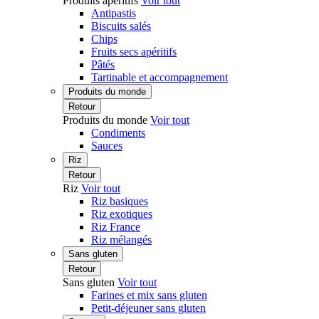
Produits apéritifs
Voir tout
Antipastis
Biscuits salés
Chips
Fruits secs apéritifs
Pâtés
Tartinable et accompagnement
Produits du monde
Retour
Produits du monde
Voir tout
Condiments
Sauces
Riz
Retour
Riz
Voir tout
Riz basiques
Riz exotiques
Riz France
Riz mélangés
Sans gluten
Retour
Sans gluten
Voir tout
Farines et mix sans gluten
Petit-déjeuner sans gluten