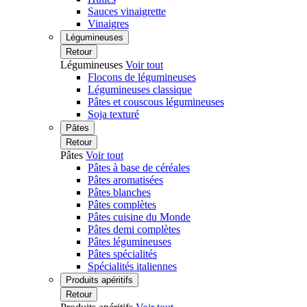
Sauces vinaigrette
Vinaigres
Légumineuses
Retour
Légumineuses
Voir tout
Flocons de légumineuses
Légumineuses classique
Pâtes et couscous légumineuses
Soja texturé
Pâtes
Retour
Pâtes
Voir tout
Pâtes à base de céréales
Pâtes aromatisées
Pâtes blanches
Pâtes complètes
Pâtes cuisine du Monde
Pâtes demi complètes
Pâtes légumineuses
Pâtes spécialités
Spécialités italiennes
Produits apéritifs
Retour