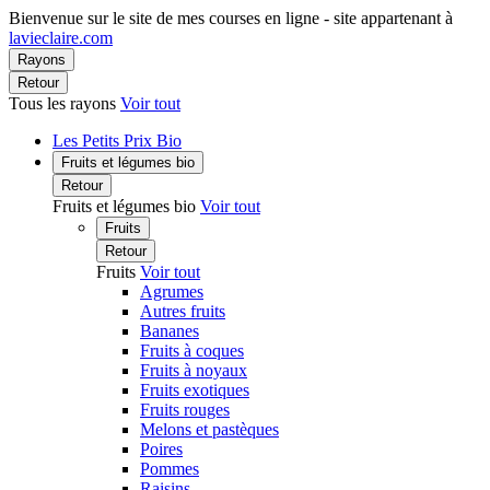
Bienvenue sur le site de mes courses en ligne - site appartenant à
lavieclaire.com
Rayons
Retour
Tous les rayons
Voir tout
Les Petits Prix Bio
Fruits et légumes bio
Retour
Fruits et légumes bio
Voir tout
Fruits
Retour
Fruits
Voir tout
Agrumes
Autres fruits
Bananes
Fruits à coques
Fruits à noyaux
Fruits exotiques
Fruits rouges
Melons et pastèques
Poires
Pommes
Raisins