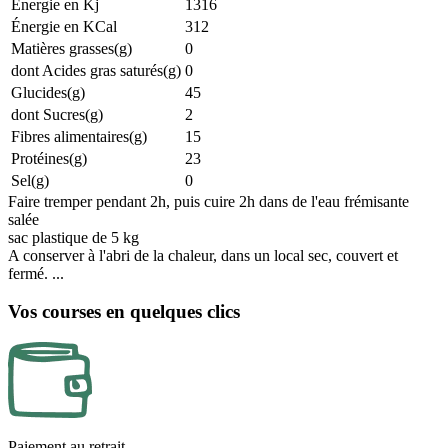
Énergie en Kj
1316
Énergie en KCal
312
Matières grasses(g)
0
dont Acides gras saturés(g)
0
Glucides(g)
45
dont Sucres(g)
2
Fibres alimentaires(g)
15
Protéines(g)
23
Sel(g)
0
Faire tremper pendant 2h, puis cuire 2h dans de l'eau frémisante
salée
sac plastique de 5 kg
A conserver à l'abri de la chaleur, dans un local sec, couvert et
fermé. ...
Vos courses en quelques clics
Paiement au retrait