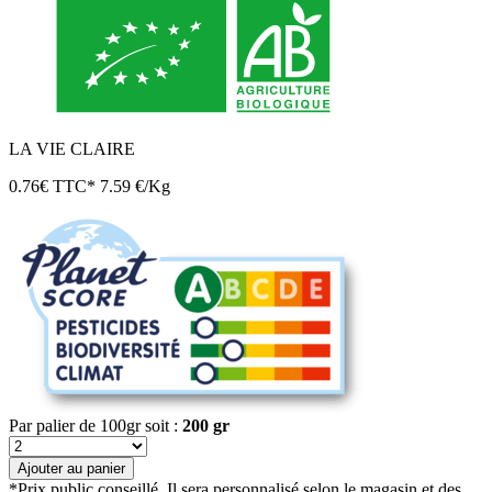
LA VIE CLAIRE
0.76
€
TTC*
7.59 €/Kg
Par palier de 100gr
soit :
200
gr
quantité
de
Ajouter au panier
Haricots
*Prix public conseillé. Il sera personnalisé selon le magasin et des