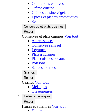
Cornichons et olives
Crème cuisine
Crèmes cuisine végétale
Epices et plantes aromatiques
Sel
Conserves et plats cuisinés
Retour
Conserves et plats cuisinés
Voir tout
Autres sauces
Conserves sans sel
Légumes
Plats à cuisiner
Plats cuisines bocaux
Poissons
Sauces tomates
Graines
Retour
Graines
Voir tout
Mélanges
Oléagineuses
Huiles et vinaigres
Retour
Huiles et vinaigres
Voir tout
Huiles