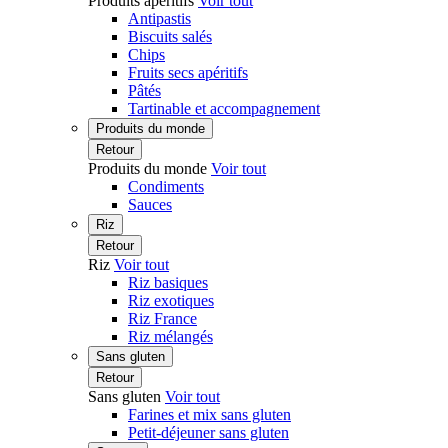
Produits apéritifs
Voir tout
Antipastis
Biscuits salés
Chips
Fruits secs apéritifs
Pâtés
Tartinable et accompagnement
Produits du monde
Retour
Produits du monde
Voir tout
Condiments
Sauces
Riz
Retour
Riz
Voir tout
Riz basiques
Riz exotiques
Riz France
Riz mélangés
Sans gluten
Retour
Sans gluten
Voir tout
Farines et mix sans gluten
Petit-déjeuner sans gluten