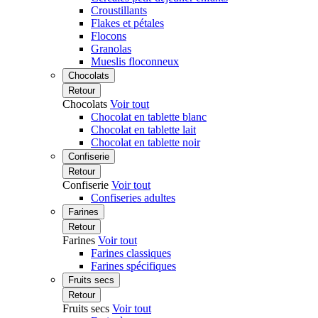
Croustillants
Flakes et pétales
Flocons
Granolas
Mueslis floconneux
Chocolats
Retour
Chocolats
Voir tout
Chocolat en tablette blanc
Chocolat en tablette lait
Chocolat en tablette noir
Confiserie
Retour
Confiserie
Voir tout
Confiseries adultes
Farines
Retour
Farines
Voir tout
Farines classiques
Farines spécifiques
Fruits secs
Retour
Fruits secs
Voir tout