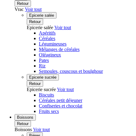
Retour
Vrac
Voir tout
Epicerie salée
Retour
Epicerie salée
Voir tout
Apéritifs
Céréales
Légumineuses
Mélanges de céréales
Oléagineux
Pates
Riz
Semoules, couscous et boulghour
Epicerie sucrée
Retour
Epicerie sucrée
Voir tout
Biscuits
Céréales petit déjeuner
Confiseries et chocolat
Fruits secs
Boissons
Retour
Boissons
Voir tout
Bières