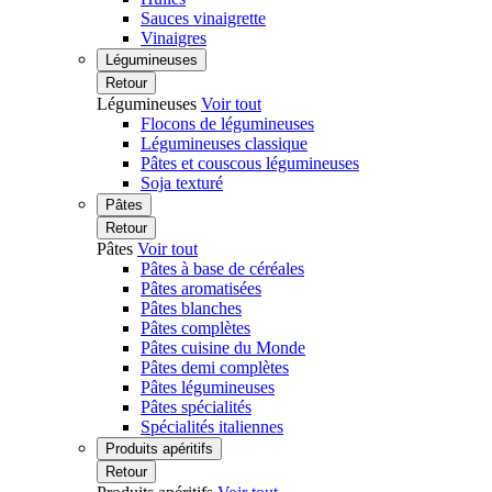
Sauces vinaigrette
Vinaigres
Légumineuses
Retour
Légumineuses
Voir tout
Flocons de légumineuses
Légumineuses classique
Pâtes et couscous légumineuses
Soja texturé
Pâtes
Retour
Pâtes
Voir tout
Pâtes à base de céréales
Pâtes aromatisées
Pâtes blanches
Pâtes complètes
Pâtes cuisine du Monde
Pâtes demi complètes
Pâtes légumineuses
Pâtes spécialités
Spécialités italiennes
Produits apéritifs
Retour