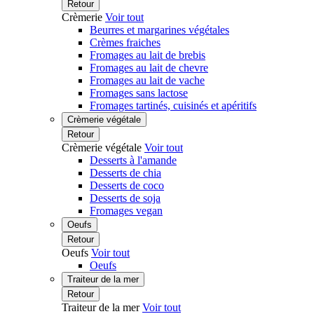
Retour
Crèmerie
Voir tout
Beurres et margarines végétales
Crèmes fraiches
Fromages au lait de brebis
Fromages au lait de chevre
Fromages au lait de vache
Fromages sans lactose
Fromages tartinés, cuisinés et apéritifs
Crèmerie végétale
Retour
Crèmerie végétale
Voir tout
Desserts à l'amande
Desserts de chia
Desserts de coco
Desserts de soja
Fromages vegan
Oeufs
Retour
Oeufs
Voir tout
Oeufs
Traiteur de la mer
Retour
Traiteur de la mer
Voir tout