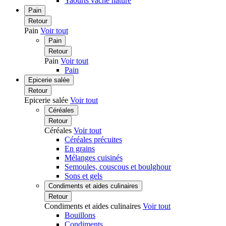
Yaourts vache nature
Pain
Retour
Pain
Voir tout
Pain
Retour
Pain
Voir tout
Pain
Epicerie salée
Retour
Epicerie salée
Voir tout
Céréales
Retour
Céréales
Voir tout
Céréales précuites
En grains
Mélanges cuisinés
Semoules, couscous et boulghour
Sons et gels
Condiments et aides culinaires
Retour
Condiments et aides culinaires
Voir tout
Bouillons
Condiments