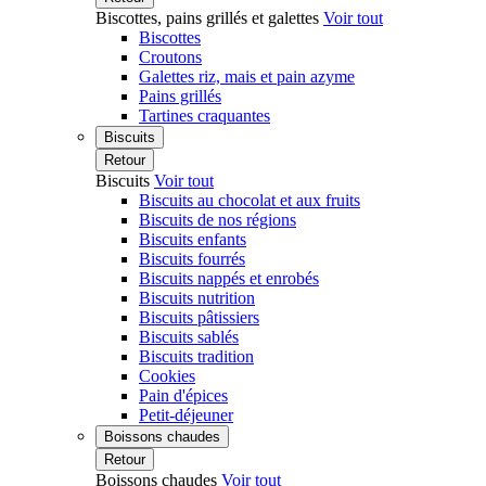
Biscottes, pains grillés et galettes
Voir tout
Biscottes
Croutons
Galettes riz, mais et pain azyme
Pains grillés
Tartines craquantes
Biscuits
Retour
Biscuits
Voir tout
Biscuits au chocolat et aux fruits
Biscuits de nos régions
Biscuits enfants
Biscuits fourrés
Biscuits nappés et enrobés
Biscuits nutrition
Biscuits pâtissiers
Biscuits sablés
Biscuits tradition
Cookies
Pain d'épices
Petit-déjeuner
Boissons chaudes
Retour
Boissons chaudes
Voir tout