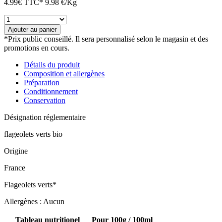
4.99
€
TTC*
9.98 €/Kg
quantité
de
Ajouter au panier
Flageolets
*Prix public conseillé. Il sera personnalisé selon le magasin et des
verts
promotions en cours.
bio
Détails du produit
Composition et allergènes
Préparation
Conditionnement
Conservation
Désignation réglementaire
flageolets verts bio
Origine
France
Flageolets verts*
Allergènes : Aucun
Tableau nutritionel
Pour 100g / 100ml