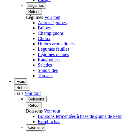
Légumes
Retour
Légumes
Voir tout
Autres légumes
Bulbes
Champignons
Choux
Herbes aromatiques
Légumes feuilles
Légumes racines
Ratatouilles
Salades
Sous vides
Tomates
Frais
Retour
Frais
Voir tout
Boissons
Retour
Boissons
Voir tout
Boissons fermentées à base de grains de kéfir
Kombuchas
Crèmerie