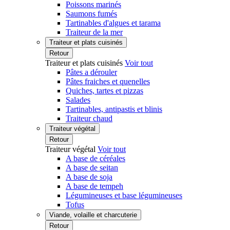
Poissons marinés
Saumons fumés
Tartinables d'algues et tarama
Traiteur de la mer
Traiteur et plats cuisinés
Retour
Traiteur et plats cuisinés
Voir tout
Pâtes a dérouler
Pâtes fraiches et quenelles
Quiches, tartes et pizzas
Salades
Tartinables, antipastis et blinis
Traiteur chaud
Traiteur végétal
Retour
Traiteur végétal
Voir tout
A base de céréales
A base de seitan
A base de soja
A base de tempeh
Légumineuses et base légumineuses
Tofus
Viande, volaille et charcuterie
Retour