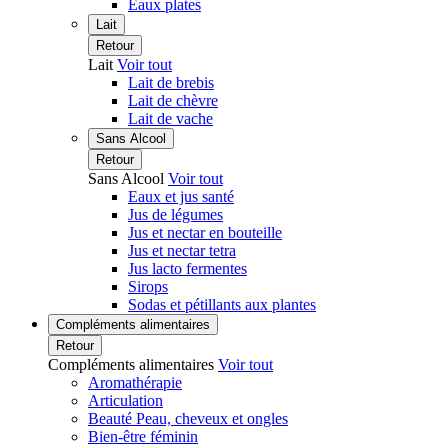
Eaux plates
Lait
Retour
Lait
Voir tout
Lait de brebis
Lait de chèvre
Lait de vache
Sans Alcool
Retour
Sans Alcool
Voir tout
Eaux et jus santé
Jus de légumes
Jus et nectar en bouteille
Jus et nectar tetra
Jus lacto fermentes
Sirops
Sodas et pétillants aux plantes
Compléments alimentaires
Retour
Compléments alimentaires
Voir tout
Aromathérapie
Articulation
Beauté Peau, cheveux et ongles
Bien-être féminin