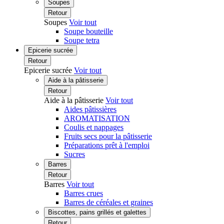
Soupes
Retour
Soupes
Voir tout
Soupe bouteille
Soupe tetra
Epicerie sucrée
Retour
Epicerie sucrée
Voir tout
Aide à la pâtisserie
Retour
Aide à la pâtisserie
Voir tout
Aides pâtissières
AROMATISATION
Coulis et nappages
Fruits secs pour la pâtisserie
Préparations prêt à l'emploi
Sucres
Barres
Retour
Barres
Voir tout
Barres crues
Barres de céréales et graines
Biscottes, pains grillés et galettes
Retour