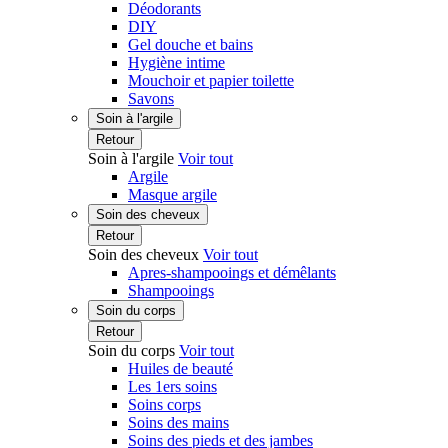
Déodorants
DIY
Gel douche et bains
Hygiène intime
Mouchoir et papier toilette
Savons
Soin à l'argile
Retour
Soin à l'argile
Voir tout
Argile
Masque argile
Soin des cheveux
Retour
Soin des cheveux
Voir tout
Apres-shampooings et démêlants
Shampooings
Soin du corps
Retour
Soin du corps
Voir tout
Huiles de beauté
Les 1ers soins
Soins corps
Soins des mains
Soins des pieds et des jambes