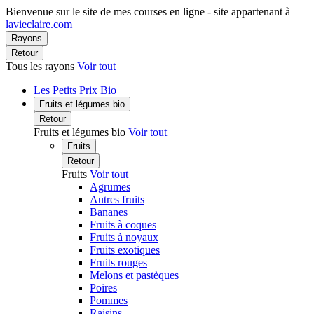
Bienvenue sur le site de mes courses en ligne - site appartenant à
lavieclaire.com
Rayons
Retour
Tous les rayons
Voir tout
Les Petits Prix Bio
Fruits et légumes bio
Retour
Fruits et légumes bio
Voir tout
Fruits
Retour
Fruits
Voir tout
Agrumes
Autres fruits
Bananes
Fruits à coques
Fruits à noyaux
Fruits exotiques
Fruits rouges
Melons et pastèques
Poires
Pommes
Raisins