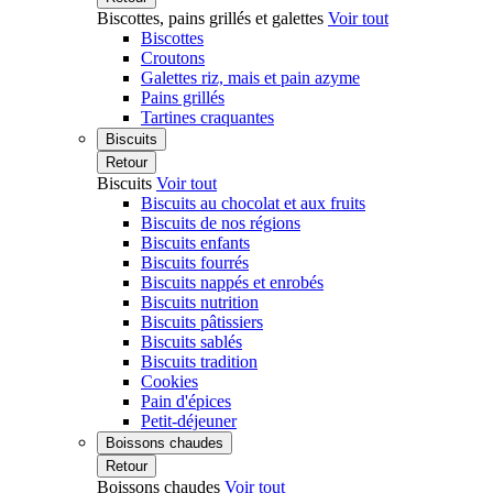
Biscottes, pains grillés et galettes
Voir tout
Biscottes
Croutons
Galettes riz, mais et pain azyme
Pains grillés
Tartines craquantes
Biscuits
Retour
Biscuits
Voir tout
Biscuits au chocolat et aux fruits
Biscuits de nos régions
Biscuits enfants
Biscuits fourrés
Biscuits nappés et enrobés
Biscuits nutrition
Biscuits pâtissiers
Biscuits sablés
Biscuits tradition
Cookies
Pain d'épices
Petit-déjeuner
Boissons chaudes
Retour
Boissons chaudes
Voir tout