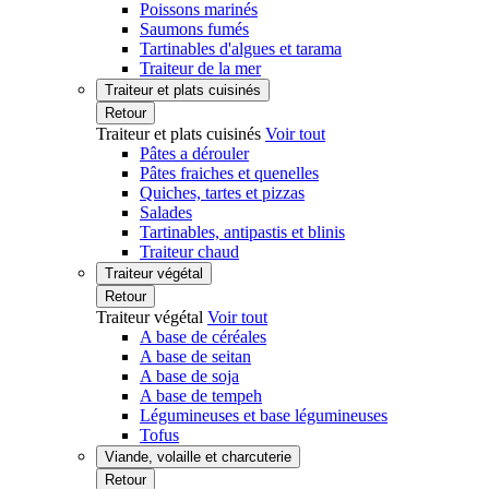
Poissons marinés
Saumons fumés
Tartinables d'algues et tarama
Traiteur de la mer
Traiteur et plats cuisinés
Retour
Traiteur et plats cuisinés
Voir tout
Pâtes a dérouler
Pâtes fraiches et quenelles
Quiches, tartes et pizzas
Salades
Tartinables, antipastis et blinis
Traiteur chaud
Traiteur végétal
Retour
Traiteur végétal
Voir tout
A base de céréales
A base de seitan
A base de soja
A base de tempeh
Légumineuses et base légumineuses
Tofus
Viande, volaille et charcuterie
Retour