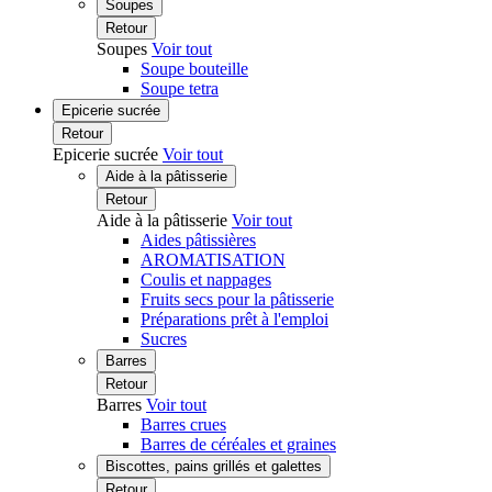
Soupes
Retour
Soupes
Voir tout
Soupe bouteille
Soupe tetra
Epicerie sucrée
Retour
Epicerie sucrée
Voir tout
Aide à la pâtisserie
Retour
Aide à la pâtisserie
Voir tout
Aides pâtissières
AROMATISATION
Coulis et nappages
Fruits secs pour la pâtisserie
Préparations prêt à l'emploi
Sucres
Barres
Retour
Barres
Voir tout
Barres crues
Barres de céréales et graines
Biscottes, pains grillés et galettes
Retour