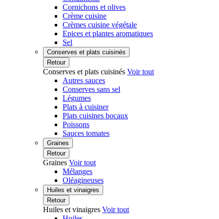
Cornichons et olives
Crème cuisine
Crèmes cuisine végétale
Epices et plantes aromatiques
Sel
Conserves et plats cuisinés
Retour
Conserves et plats cuisinés
Voir tout
Autres sauces
Conserves sans sel
Légumes
Plats à cuisiner
Plats cuisines bocaux
Poissons
Sauces tomates
Graines
Retour
Graines
Voir tout
Mélanges
Oléagineuses
Huiles et vinaigres
Retour
Huiles et vinaigres
Voir tout
Huiles