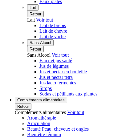
Eaux plates
Lait
Retour
Lait
Voir tout
Lait de brebis
Lait de chèvre
Lait de vache
Sans Alcool
Retour
Sans Alcool
Voir tout
Eaux et jus santé
Jus de légumes
Jus et nectar en bouteille
Jus et nectar tetra
Jus lacto fermentes
Sirops
Sodas et pétillants aux plantes
Compléments alimentaires
Retour
Compléments alimentaires
Voir tout
Aromathérapie
Articulation
Beauté Peau, cheveux et ongles
Bien-être féminin