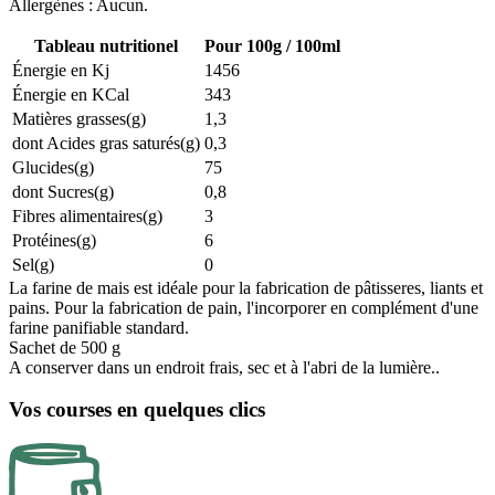
Allergènes : Aucun.
Tableau nutritionel
Pour 100g / 100ml
Énergie en Kj
1456
Énergie en KCal
343
Matières grasses(g)
1,3
dont Acides gras saturés(g)
0,3
Glucides(g)
75
dont Sucres(g)
0,8
Fibres alimentaires(g)
3
Protéines(g)
6
Sel(g)
0
La farine de mais est idéale pour la fabrication de pâtisseres, liants et
pains. Pour la fabrication de pain, l'incorporer en complément d'une
farine panifiable standard.
Sachet de 500 g
A conserver dans un endroit frais, sec et à l'abri de la lumière..
Vos courses en quelques clics