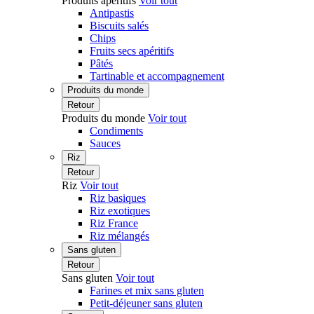
Produits apéritifs
Voir tout
Antipastis
Biscuits salés
Chips
Fruits secs apéritifs
Pâtés
Tartinable et accompagnement
Produits du monde
Retour
Produits du monde
Voir tout
Condiments
Sauces
Riz
Retour
Riz
Voir tout
Riz basiques
Riz exotiques
Riz France
Riz mélangés
Sans gluten
Retour
Sans gluten
Voir tout
Farines et mix sans gluten
Petit-déjeuner sans gluten