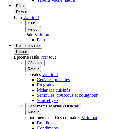
Yaourts vache nature
Pain
Retour
Pain
Voir tout
Pain
Retour
Pain
Voir tout
Pain
Epicerie salée
Retour
Epicerie salée
Voir tout
Céréales
Retour
Céréales
Voir tout
Céréales précuites
En grains
Mélanges cuisinés
Semoules, couscous et boulghour
Sons et gels
Condiments et aides culinaires
Retour
Condiments et aides culinaires
Voir tout
Bouillons
Condiments