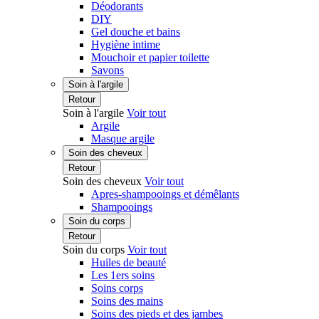
Déodorants
DIY
Gel douche et bains
Hygiène intime
Mouchoir et papier toilette
Savons
Soin à l'argile
Retour
Soin à l'argile
Voir tout
Argile
Masque argile
Soin des cheveux
Retour
Soin des cheveux
Voir tout
Apres-shampooings et démêlants
Shampooings
Soin du corps
Retour
Soin du corps
Voir tout
Huiles de beauté
Les 1ers soins
Soins corps
Soins des mains
Soins des pieds et des jambes