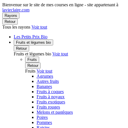
Bienvenue sur le site de mes courses en ligne - site appartenant à
lavieclaire.com
Rayons
Retour
Tous les rayons
Voir tout
Les Petits Prix Bio
Fruits et légumes bio
Retour
Fruits et légumes bio
Voir tout
Fruits
Retour
Fruits
Voir tout
Agrumes
Autres fruits
Bananes
Fruits à coques
Fruits à noyaux
Fruits exotiques
Fruits rouges
Melons et pastèques
Poires
Pommes
Raisins