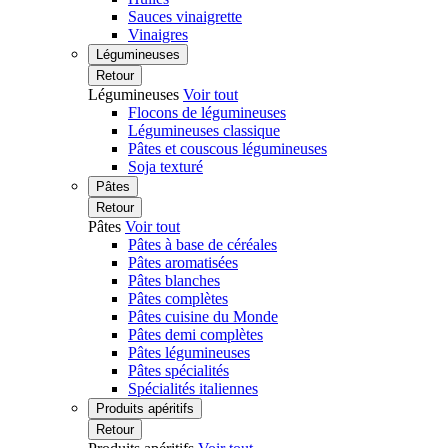
Sauces vinaigrette
Vinaigres
Légumineuses
Retour
Légumineuses
Voir tout
Flocons de légumineuses
Légumineuses classique
Pâtes et couscous légumineuses
Soja texturé
Pâtes
Retour
Pâtes
Voir tout
Pâtes à base de céréales
Pâtes aromatisées
Pâtes blanches
Pâtes complètes
Pâtes cuisine du Monde
Pâtes demi complètes
Pâtes légumineuses
Pâtes spécialités
Spécialités italiennes
Produits apéritifs
Retour