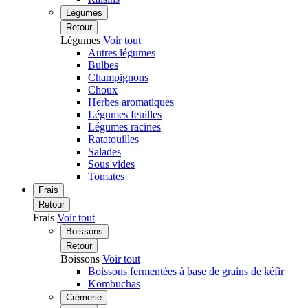
Légumes
Retour
Légumes
Voir tout
Autres légumes
Bulbes
Champignons
Choux
Herbes aromatiques
Légumes feuilles
Légumes racines
Ratatouilles
Salades
Sous vides
Tomates
Frais
Retour
Frais
Voir tout
Boissons
Retour
Boissons
Voir tout
Boissons fermentées à base de grains de kéfir
Kombuchas
Crèmerie