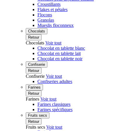
Croustillants
Flakes et pétales
Flocons
Granolas
Mueslis floconneux
Chocolats
Retour
Chocolats
Voir tout
Chocolat en tablette blanc
Chocolat en tablette lait
Chocolat en tablette noir
Confiserie
Retour
Confiserie
Voir tout
Confiseries adultes
Farines
Retour
Farines
Voir tout
Farines classiques
Farines spécifiques
Fruits secs
Retour
Fruits secs
Voir tout