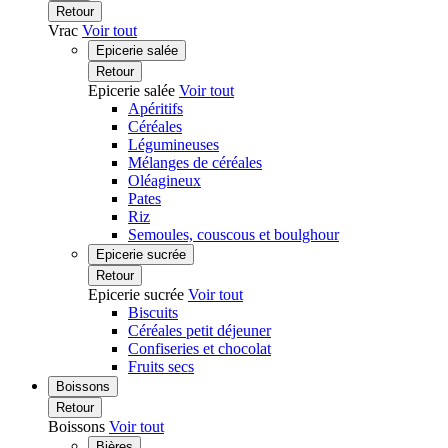
Retour
Vrac
Voir tout
Epicerie salée
Retour
Epicerie salée
Voir tout
Apéritifs
Céréales
Légumineuses
Mélanges de céréales
Oléagineux
Pates
Riz
Semoules, couscous et boulghour
Epicerie sucrée
Retour
Epicerie sucrée
Voir tout
Biscuits
Céréales petit déjeuner
Confiseries et chocolat
Fruits secs
Boissons
Retour
Boissons
Voir tout
Bières