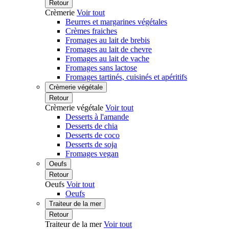
Retour
Crèmerie
Voir tout
Beurres et margarines végétales
Crèmes fraiches
Fromages au lait de brebis
Fromages au lait de chevre
Fromages au lait de vache
Fromages sans lactose
Fromages tartinés, cuisinés et apéritifs
Crèmerie végétale
Retour
Crèmerie végétale
Voir tout
Desserts à l'amande
Desserts de chia
Desserts de coco
Desserts de soja
Fromages vegan
Oeufs
Retour
Oeufs
Voir tout
Oeufs
Traiteur de la mer
Retour
Traiteur de la mer
Voir tout