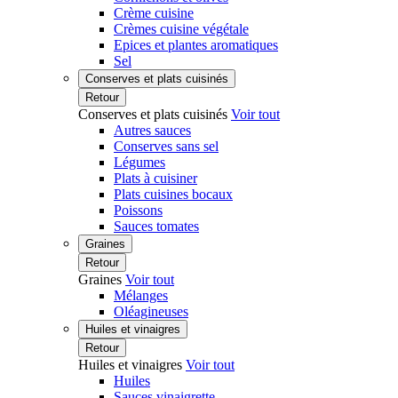
Crème cuisine
Crèmes cuisine végétale
Epices et plantes aromatiques
Sel
Conserves et plats cuisinés
Retour
Conserves et plats cuisinés
Voir tout
Autres sauces
Conserves sans sel
Légumes
Plats à cuisiner
Plats cuisines bocaux
Poissons
Sauces tomates
Graines
Retour
Graines
Voir tout
Mélanges
Oléagineuses
Huiles et vinaigres
Retour
Huiles et vinaigres
Voir tout
Huiles
Sauces vinaigrette