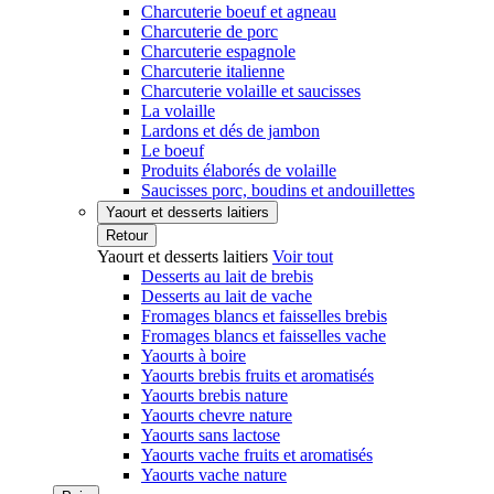
Charcuterie boeuf et agneau
Charcuterie de porc
Charcuterie espagnole
Charcuterie italienne
Charcuterie volaille et saucisses
La volaille
Lardons et dés de jambon
Le boeuf
Produits élaborés de volaille
Saucisses porc, boudins et andouillettes
Yaourt et desserts laitiers
Retour
Yaourt et desserts laitiers
Voir tout
Desserts au lait de brebis
Desserts au lait de vache
Fromages blancs et faisselles brebis
Fromages blancs et faisselles vache
Yaourts à boire
Yaourts brebis fruits et aromatisés
Yaourts brebis nature
Yaourts chevre nature
Yaourts sans lactose
Yaourts vache fruits et aromatisés
Yaourts vache nature