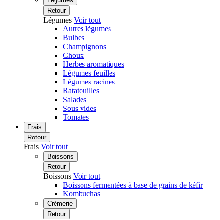
Légumes
Retour
Légumes
Voir tout
Autres légumes
Bulbes
Champignons
Choux
Herbes aromatiques
Légumes feuilles
Légumes racines
Ratatouilles
Salades
Sous vides
Tomates
Frais
Retour
Frais
Voir tout
Boissons
Retour
Boissons
Voir tout
Boissons fermentées à base de grains de kéfir
Kombuchas
Crèmerie
Retour