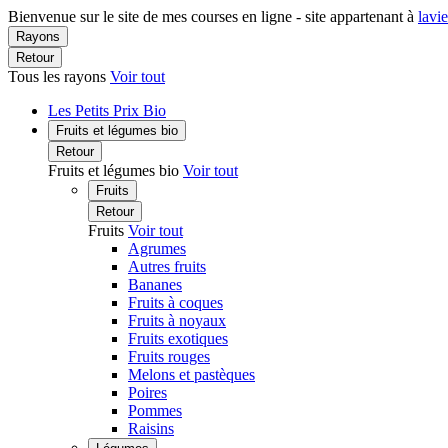
Bienvenue sur le site de mes courses en ligne - site appartenant à
lavi
Rayons
Retour
Tous les rayons
Voir tout
Les Petits Prix Bio
Fruits et légumes bio
Retour
Fruits et légumes bio
Voir tout
Fruits
Retour
Fruits
Voir tout
Agrumes
Autres fruits
Bananes
Fruits à coques
Fruits à noyaux
Fruits exotiques
Fruits rouges
Melons et pastèques
Poires
Pommes
Raisins