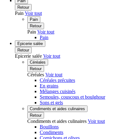
Pain
Retour
Pain
Voir tout
Pain
Retour
Pain
Voir tout
Pain
Epicerie salée
Retour
Epicerie salée
Voir tout
Céréales
Retour
Céréales
Voir tout
Céréales précuites
En grains
Mélanges cuisinés
Semoules, couscous et boulghour
Sons et gels
Condiments et aides culinaires
Retour
Condiments et aides culinaires
Voir tout
Bouillons
Condiments
Cornichons et olives