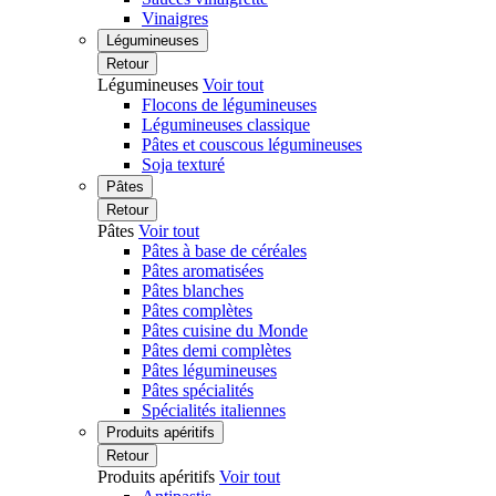
Vinaigres
Légumineuses
Retour
Légumineuses
Voir tout
Flocons de légumineuses
Légumineuses classique
Pâtes et couscous légumineuses
Soja texturé
Pâtes
Retour
Pâtes
Voir tout
Pâtes à base de céréales
Pâtes aromatisées
Pâtes blanches
Pâtes complètes
Pâtes cuisine du Monde
Pâtes demi complètes
Pâtes légumineuses
Pâtes spécialités
Spécialités italiennes
Produits apéritifs
Retour
Produits apéritifs
Voir tout