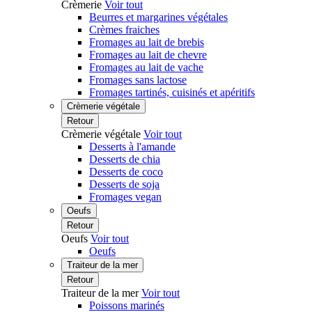
Crèmerie
Voir tout
Beurres et margarines végétales
Crèmes fraiches
Fromages au lait de brebis
Fromages au lait de chevre
Fromages au lait de vache
Fromages sans lactose
Fromages tartinés, cuisinés et apéritifs
Crèmerie végétale
Retour
Crèmerie végétale
Voir tout
Desserts à l'amande
Desserts de chia
Desserts de coco
Desserts de soja
Fromages vegan
Oeufs
Retour
Oeufs
Voir tout
Oeufs
Traiteur de la mer
Retour
Traiteur de la mer
Voir tout
Poissons marinés