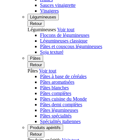
Sauces vinaigrette
Vinaigres
Légumineuses
Retour
Légumineuses
Voir tout
Flocons de légumineuses
Légumineuses classique
Pâtes et couscous légumineuses
Soja texturé
Pâtes
Retour
Pâtes
Voir tout
Pâtes à base de céréales
Pâtes aromatisées
Pâtes blanches
Pâtes complètes
Pâtes cuisine du Monde
Pâtes demi complètes
Pâtes légumineuses
Pâtes spécialités
Spécialités italiennes
Produits apéritifs
Retour