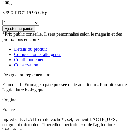
200g
3.99
€
TTC*
19.95 €/Kg
quantité
de
Ajouter au panier
Emmental
*Prix public conseillé. Il sera personnalisé selon le magasin et des
au
promotions en cours.
lait
cru
Détails du produit
bio
Composition et allergènes
Conditionnement
Conservation
Désignation réglementaire
Emmental : Fromage à pâte pressée cuite au lait cru - Produit issu de
l'agriculture biologique
Origine
France
Ingrédients : LAIT cru de vache* , sel, ferment LACTIQUES,
coagulant microbien. *Ingrédient agricole issu de l'agriculture
biologique.