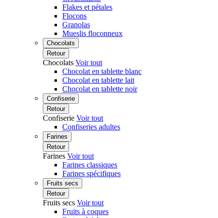
Flakes et pétales
Flocons
Granolas
Mueslis floconneux
Chocolats
Retour
Chocolats
Voir tout
Chocolat en tablette blanc
Chocolat en tablette lait
Chocolat en tablette noir
Confiserie
Retour
Confiserie
Voir tout
Confiseries adultes
Farines
Retour
Farines
Voir tout
Farines classiques
Farines spécifiques
Fruits secs
Retour
Fruits secs
Voir tout
Fruits à coques