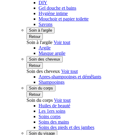
DIY
Gel douche et bains
Hygiène intime
Mouchoir et papier toilette
Savons
Soin à l'argile
Retour
Soin à l'argile
Voir tout
Argile
Masque argile
Soin des cheveux
Retour
Soin des cheveux
Voir tout
Apres-shampooings et démêlants
Shampooings
Soin du corps
Retour
Soin du corps
Voir tout
Huiles de beauté
Les 1ers soins
Soins corps
Soins des mains
Soins des pieds et des jambes
Soin du visage