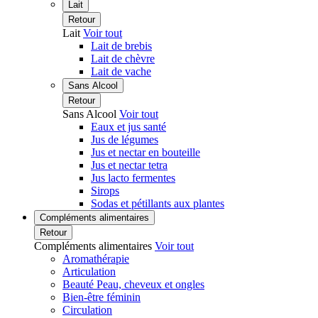
Lait
Retour
Lait
Voir tout
Lait de brebis
Lait de chèvre
Lait de vache
Sans Alcool
Retour
Sans Alcool
Voir tout
Eaux et jus santé
Jus de légumes
Jus et nectar en bouteille
Jus et nectar tetra
Jus lacto fermentes
Sirops
Sodas et pétillants aux plantes
Compléments alimentaires
Retour
Compléments alimentaires
Voir tout
Aromathérapie
Articulation
Beauté Peau, cheveux et ongles
Bien-être féminin
Circulation