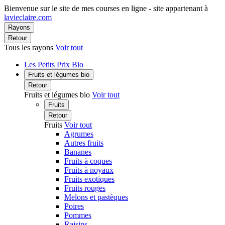
Bienvenue sur le site de mes courses en ligne - site appartenant à
lavieclaire.com
Rayons
Retour
Tous les rayons
Voir tout
Les Petits Prix Bio
Fruits et légumes bio
Retour
Fruits et légumes bio
Voir tout
Fruits
Retour
Fruits
Voir tout
Agrumes
Autres fruits
Bananes
Fruits à coques
Fruits à noyaux
Fruits exotiques
Fruits rouges
Melons et pastèques
Poires
Pommes
Raisins