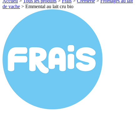
Accueil
>
Tous les produits
>
Frais
>
Crèmerie
>
Fromages au lait
de vache
>
Emmental au lait cru bio