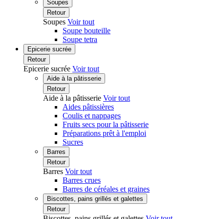
Soupes
Retour
Soupes
Voir tout
Soupe bouteille
Soupe tetra
Epicerie sucrée
Retour
Epicerie sucrée
Voir tout
Aide à la pâtisserie
Retour
Aide à la pâtisserie
Voir tout
Aides pâtissières
Coulis et nappages
Fruits secs pour la pâtisserie
Préparations prêt à l'emploi
Sucres
Barres
Retour
Barres
Voir tout
Barres crues
Barres de céréales et graines
Biscottes, pains grillés et galettes
Retour
Biscottes, pains grillés et galettes
Voir tout