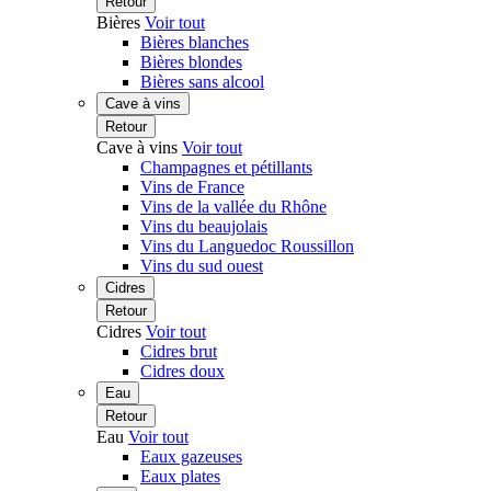
Retour
Bières
Voir tout
Bières blanches
Bières blondes
Bières sans alcool
Cave à vins
Retour
Cave à vins
Voir tout
Champagnes et pétillants
Vins de France
Vins de la vallée du Rhône
Vins du beaujolais
Vins du Languedoc Roussillon
Vins du sud ouest
Cidres
Retour
Cidres
Voir tout
Cidres brut
Cidres doux
Eau
Retour
Eau
Voir tout
Eaux gazeuses
Eaux plates