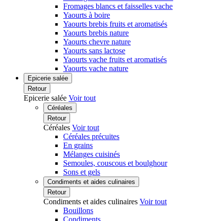
Fromages blancs et faisselles vache
Yaourts à boire
Yaourts brebis fruits et aromatisés
Yaourts brebis nature
Yaourts chevre nature
Yaourts sans lactose
Yaourts vache fruits et aromatisés
Yaourts vache nature
Epicerie salée
Retour
Epicerie salée
Voir tout
Céréales
Retour
Céréales
Voir tout
Céréales précuites
En grains
Mélanges cuisinés
Semoules, couscous et boulghour
Sons et gels
Condiments et aides culinaires
Retour
Condiments et aides culinaires
Voir tout
Bouillons
Condiments