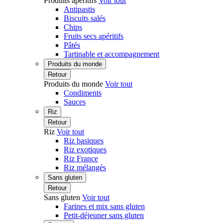
Produits apéritifs
Voir tout
Antipastis
Biscuits salés
Chips
Fruits secs apéritifs
Pâtés
Tartinable et accompagnement
Produits du monde
Retour
Produits du monde
Voir tout
Condiments
Sauces
Riz
Retour
Riz
Voir tout
Riz basiques
Riz exotiques
Riz France
Riz mélangés
Sans gluten
Retour
Sans gluten
Voir tout
Farines et mix sans gluten
Petit-déjeuner sans gluten