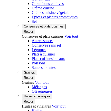
Cornichons et olives
Crème cuisine
Crèmes cuisine végétale
Epices et plantes aromatiques
Sel
Conserves et plats cuisinés
Retour
Conserves et plats cuisinés
Voir tout
Autres sauces
Conserves sans sel
Légumes
Plats à cuisiner
Plats cuisines bocaux
Poissons
Sauces tomates
Graines
Retour
Graines
Voir tout
Mélanges
Oléagineuses
Huiles et vinaigres
Retour
Huiles et vinaigres
Voir tout
Huiles