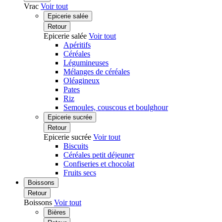
Vrac
Voir tout
Epicerie salée
Retour
Epicerie salée
Voir tout
Apéritifs
Céréales
Légumineuses
Mélanges de céréales
Oléagineux
Pates
Riz
Semoules, couscous et boulghour
Epicerie sucrée
Retour
Epicerie sucrée
Voir tout
Biscuits
Céréales petit déjeuner
Confiseries et chocolat
Fruits secs
Boissons
Retour
Boissons
Voir tout
Bières