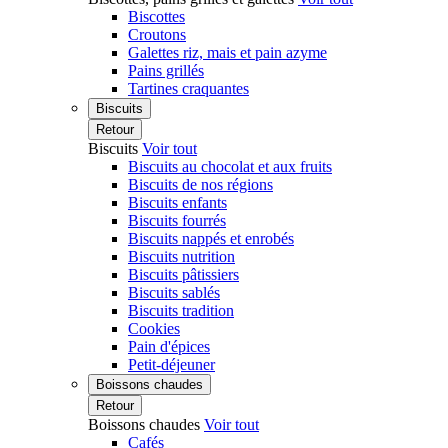
Biscottes
Croutons
Galettes riz, mais et pain azyme
Pains grillés
Tartines craquantes
Biscuits
Retour
Biscuits
Voir tout
Biscuits au chocolat et aux fruits
Biscuits de nos régions
Biscuits enfants
Biscuits fourrés
Biscuits nappés et enrobés
Biscuits nutrition
Biscuits pâtissiers
Biscuits sablés
Biscuits tradition
Cookies
Pain d'épices
Petit-déjeuner
Boissons chaudes
Retour
Boissons chaudes
Voir tout
Cafés