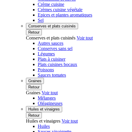
Crème cuisine
Crèmes cuisine végétale
Epices et plantes aromatiques
Sel
Conserves et plats cuisinés
Retour
Conserves et plats cuisinés
Voir tout
Autres sauces
Conserves sans sel
Légumes
Plats à cuisiner
Plats cuisines bocaux
Poissons
Sauces tomates
Graines
Retour
Graines
Voir tout
Mélanges
Oléagineuses
Huiles et vinaigres
Retour
Huiles et vinaigres
Voir tout
Huiles
Sauces vinaigrette