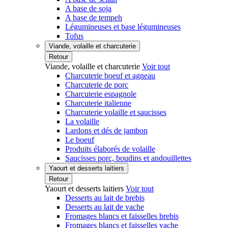
A base de soja
A base de tempeh
Légumineuses et base légumineuses
Tofus
Viande, volaille et charcuterie
Retour
Viande, volaille et charcuterie
Voir tout
Charcuterie boeuf et agneau
Charcuterie de porc
Charcuterie espagnole
Charcuterie italienne
Charcuterie volaille et saucisses
La volaille
Lardons et dés de jambon
Le boeuf
Produits élaborés de volaille
Saucisses porc, boudins et andouillettes
Yaourt et desserts laitiers
Retour
Yaourt et desserts laitiers
Voir tout
Desserts au lait de brebis
Desserts au lait de vache
Fromages blancs et faisselles brebis
Fromages blancs et faisselles vache