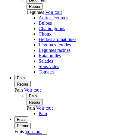
Légumes
Retour
Légumes
Voir tout
Autres légumes
Bulbes
Champignons
Choux
Herbes aromatiques
Légumes feuilles
Légumes racines
Ratatouilles
Salades
Sous vides
Tomates
Pain
Retour
Pain
Voir tout
Pain
Retour
Pain
Voir tout
Pain
Frais
Retour
Frais
Voir tout