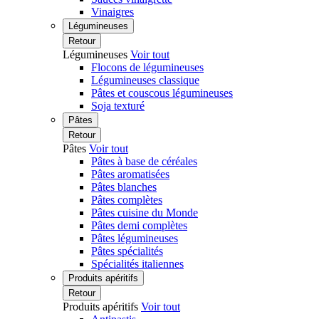
Vinaigres
Légumineuses
Retour
Légumineuses
Voir tout
Flocons de légumineuses
Légumineuses classique
Pâtes et couscous légumineuses
Soja texturé
Pâtes
Retour
Pâtes
Voir tout
Pâtes à base de céréales
Pâtes aromatisées
Pâtes blanches
Pâtes complètes
Pâtes cuisine du Monde
Pâtes demi complètes
Pâtes légumineuses
Pâtes spécialités
Spécialités italiennes
Produits apéritifs
Retour
Produits apéritifs
Voir tout