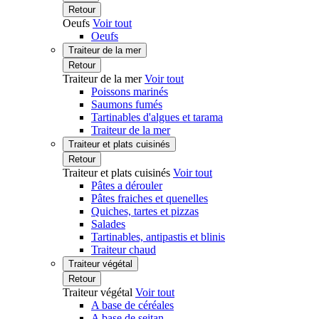
Retour
Oeufs
Voir tout
Oeufs
Traiteur de la mer
Retour
Traiteur de la mer
Voir tout
Poissons marinés
Saumons fumés
Tartinables d'algues et tarama
Traiteur de la mer
Traiteur et plats cuisinés
Retour
Traiteur et plats cuisinés
Voir tout
Pâtes a dérouler
Pâtes fraiches et quenelles
Quiches, tartes et pizzas
Salades
Tartinables, antipastis et blinis
Traiteur chaud
Traiteur végétal
Retour
Traiteur végétal
Voir tout
A base de céréales
A base de seitan