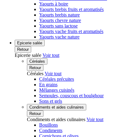
Yaourts à boire
Yaourts brebis fruits et aromatisés
Yaourts brebis nature
Yaourts chevre nature
Yaourts sans lactose
Yaourts vache fruits et aromatisés
Yaourts vache nature
Epicerie salée
Retour
Epicerie salée
Voir tout
Céréales
Retour
Céréales
Voir tout
Céréales précuites
En grains
Mélanges cuisinés
Semoules, couscous et boulghour
Sons et gels
Condiments et aides culinaires
Retour
Condiments et aides culinaires
Voir tout
Bouillons
Condiments
Cornichons et olives