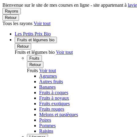
Bienvenue sur le site de mes courses en ligne - site appartenant à
lavi
Rayons
Retour
Tous les rayons
Voir tout
Les Petits Prix Bio
Fruits et légumes bio
Retour
Fruits et légumes bio
Voir tout
Fruits
Retour
Fruits
Voir tout
Agrumes
Autres fruits
Bananes
Fruits à coques
Fruits à noyaux
Fruits exotiques
Fruits rouges
Melons et pastèques
Poires
Pommes
Raisins